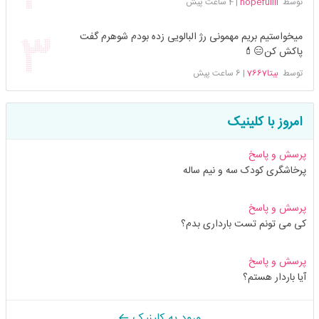
توسط
hopefullll
|
4 ساعت پیش
میخواستیم بریم مهمونی رژ البالویی زده بودم شوهرم گفت
پاکش کن😑💄
توسط
بیتا7667
|
6 ساعت پیش
امروز با کلینیک
پرسش و پاسخ
پرخاشگری کودک سه و نیم ساله
پرسش و پاسخ
کی می تونم تست بارداری بدم؟
پرسش و پاسخ
آیا باردار هستم؟
ورود به کلینیک