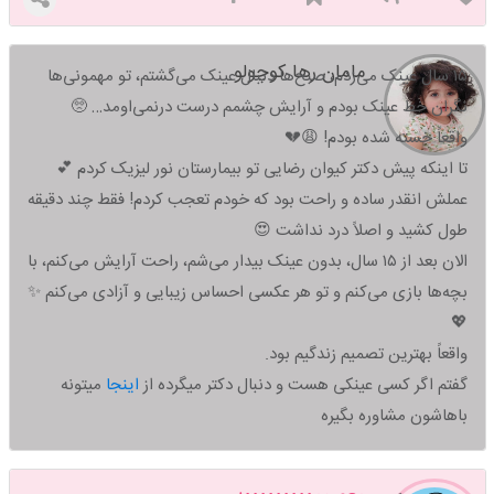
مامان رها کوچولو
۱۵ سال عینک می‌زدم، صبح‌ها دنبال عینک می‌گشتم، تو مهمونی‌ها
نگران خط عینک بودم و آرایش چشمم درست درنمی‌اومد… 🥺
واقعاً خسته شده بودم! 😩💔
تا اینکه پیش دکتر کیوان رضایی تو بیمارستان نور لیزیک کردم 💕
عملش انقدر ساده و راحت بود که خودم تعجب کردم! فقط چند دقیقه
طول کشید و اصلاً درد نداشت 😍
الان بعد از ۱۵ سال، بدون عینک بیدار می‌شم، راحت آرایش می‌کنم، با
بچه‌ها بازی می‌کنم و تو هر عکسی احساس زیبایی و آزادی می‌کنم ✨
💖
واقعاً بهترین تصمیم زندگیم بود.
گفتم اگر کسی عینکی هست و دنبال دکتر میگرده از
اینجا
میتونه
باهاشون مشاوره بگیره