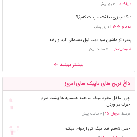
دریآ839
|
2 روز پیش
دیگه چیزی نداشتم خرجت کنم💘
مهربانو_1404
|
1 روز پیش
پسره تو ماشین منو دیت اول دستمالی کرد و رفته
شاتوت_نمکی
|
5 ساعت پیش
بیشتر ببینید
داغ ترین های تاپیک های امروز
چون داخل مغازه میخوابم همه همسایه ها پشت سرم
حرف دراوردن
توسط
مرجان_۹۵
|
2 ساعت پیش
حس ششم شما میگه کی ازدواج میکنم