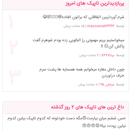
پربازدیدترین تاپیک های امروز
شرم آوردترین اتفاقاتی که براتون افتاده🫣🤦🏻‍♀️🤣😂
توسط
masoumeh4444
|
15 ساعت پیش
میخواستیم بریم مهمونی رژ البالویی زده بودم شوهرم گفت
پاکش کن😑💄
توسط
بیتا7667
|
6 ساعت پیش
چون داخل مغازه میخوابم همه همسایه ها پشت سرم
حرف دراوردن
توسط
مرجان_۹۵
|
2 ساعت پیش
داغ ترین های تاپیک های 2 روز گذشته
حس ششم میای بیارمت😠مگه دست خودتونه که کدوم تاپیک بیاین کدوم
نیاین زوددد بیااا😡😠😠😠