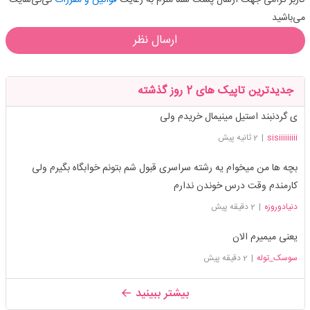
می‌باشید
ارسال نظر
جدیدترین تاپیک های 2 روز گذشته
ی گردنبند استیل مینیمال خریدم ولی
sisiiiiiiiii
|
2 ثانیه پیش
بچه ها من میخوام یه رشته سراسری قبول شم بتونم خوابگاه بگیرم ولی
کارمندم وقت درس خوندن ندارم
دنیادوروزه
|
2 دقیقه پیش
یعنی میمیرم الان
سوسک_توله
|
2 دقیقه پیش
بیشتر ببینید