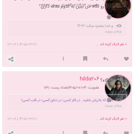
عضویت: 1402/04/16
تعداد پست: 23532
دانشگاه آزاد رو نگاه من ببین به کدوم علاقه داری
و خدا معجزه میکند !🌱💛
بیشتر ببینید
0
نفر لایک کرده اند ...
1405/03/21
|
13:08
hilda206
کدوم دانشگاه؟
عضویت: 1405/02/04
تعداد پست: 761
الهی که باارزش باشید.. در فکر کسی؛ در دعای کسی؛ در قلب کسی!
بیشتر ببینید
0
نفر لایک کرده اند ...
1405/03/21
|
13:08