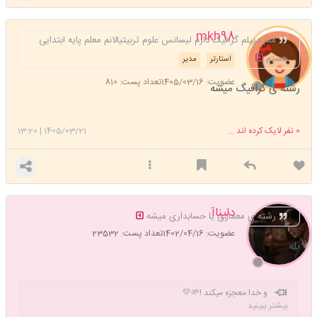
mkh98
منم دیپلم گرافیک دارم لیسانس علوم تربیتیالانم معلم پایه ابتدایی
هستم
استارتر
مدیر
عضویت: 1405/03/16
تعداد پست: 810
رشته ی گرافیگ میشه
0
نفر لایک کرده اند ...
1405/03/21
|
13:20
دلیناآ
رشته ی معماری یا حسابداری میشه
عضویت: 1402/04/16
تعداد پست: 23532
بله
و خدا معجزه میکند !🌱💛
بیشتر ببینید