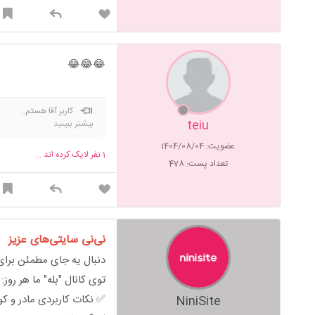
😂😂😂
کاربر آقا هستم..
teiu
بیشتر ببینید
عضویت: 1404/08/04
1
نفر لایک کرده اند ...
تعداد پست: 478
نی‌نی سایتی‌های عزیز
دنبال یه جای مطمئن برای 
توی کانال "بله" ما هر روز:
✅ نکات کاربردی مادر و ک
NiniSite