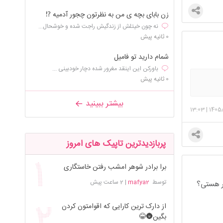
زن بابای بچه ی من به نظرتون چجور آدمیه ⁉️
نه چون خیتلش از زندگیش راجت شده و خوشحال...
0 ثانیه پیش
شمام دارید تو فامیل
باورکن این اینقد مغرور شده دچار خودبینی ...
0 ثانیه پیش
بیشتر ببینید
13:03
|
1405
پربازدیدترین تاپیک های امروز
برا برادر شوهر امشب رفتن خاستگاری
توسط
mafya2
|
2 ساعت پیش
سر هستی؟
از دارک ترین کارایی که اقوامتون کردن
بگین🌚😂