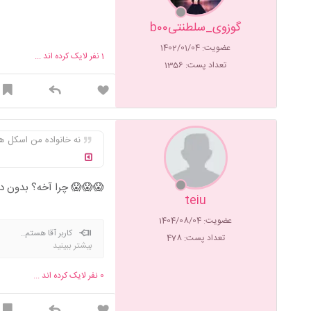
گوزوی_سلطنتیb00
عضویت: 1402/01/04
1
نفر لایک کرده اند ...
تعداد پست: 1356
نه خانواده من اسکل ه
😱😱😱 چرا آخه؟ بدون د
teiu
عضویت: 1404/08/04
کاربر آقا هستم..
تعداد پست: 478
بیشتر ببینید
0
نفر لایک کرده اند ...