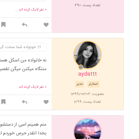
تعداد پست: 690
0
نفر لایک کرده اند ...
خونواده شما سخت گی
نه خانواده من اسکل هستن
مننگاه میکنن میگن تقصیر
aydattt
استارتر
مدیر
0
نفر لایک کرده اند ...
عضویت: 1399/03/06
تعداد پست: 1299
منم همینم اسی از دستشون
بخدا انقدر حرص خوردم از 