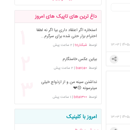
داغ ترین های تاپیک های امروز
استخاره اگر اعتقاد داری بیا اگر نه لطفا
احترام بزار حتی شده برای سرگرم...
13:03
|
1405
توسط
شبکنارto
|
2 ساعت پیش
بیاین عکس خاستگارم
توسط
barca0
|
2 ساعت پیش
نداشتن سینه من و از ازذواج خیلی
میترسونه 😔💔
توسط
bita1300
|
1 ساعت پیش
امروز با کلینیک
13:03
|
1405