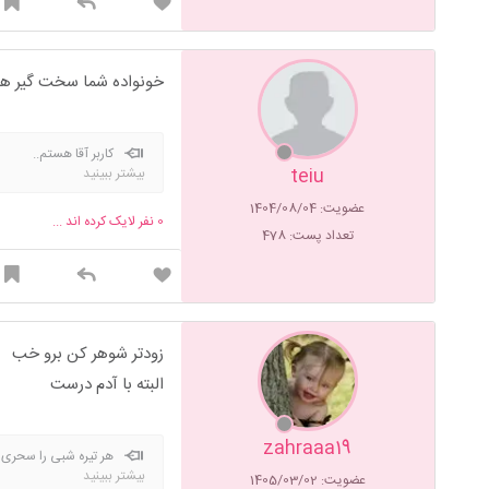
خونواده شما سخت گیر 
کاربر آقا هستم..
teiu
بیشتر ببینید
عضویت: 1404/08/04
0
نفر لایک کرده اند ...
تعداد پست: 478
زودتر شوهر کن برو خب
البته با آدم درست
zahraaa19
هر تیره شبی را سحری
بیشتر ببینید
عضویت: 1405/03/02