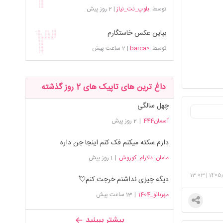
توسط
بلوپ_نت_نیاز
|
2 روز پیش
بیاین عکس خاستگارم
توسط
barca0
|
2 ساعت پیش
داغ ترین های تاپیک های 2 روز گذشته
چهل سالگی
آسمان444
|
2 روز پیش
دارم سکته میکنم فک کنم اینجا جن داره
مامان_دلارام_کوروش
|
1 روز پیش
13:03
|
1405
دیگه چیزی نداشتم خرجت کنم💘
مهربانو_1404
|
13 ساعت پیش
بیشتر ببینید