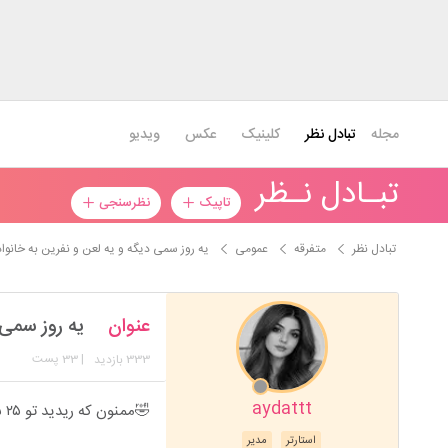
مجله
تبادل نظر
کلینیک
عکس
ویدیو
تبـادل نـظر
تاپیک
نظرسنجی
تبادل نظر
متفرقه
عمومی
یه روز سمی دیگه و یه لعن و نفرین به خانو
عنوان
یه روز سمی 
333
| 33 پست
بازدید
aydattt
🤣ممنون که ریدید تو ۲۵ سال سن من اجرتون با خدا
استارتر
مدیر