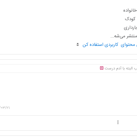
انواده
ا کودک
ارداری
تشر می‌شه...
🌷
 البته با آدم درست
/03/21