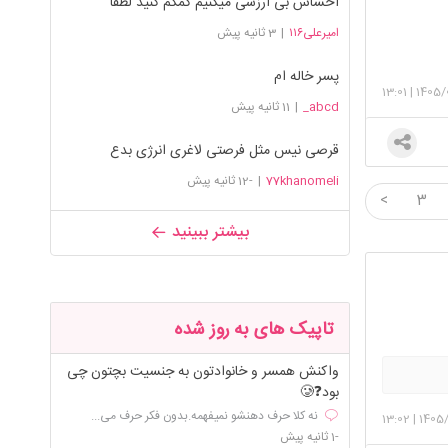
احساس بی ارزشی میکنیم کمکم کنید لطفا
امیرعلی۱۱۶
|
3 ثانیه پیش
پسر خاله ام
13:01
|
1405/
abcd_
|
11 ثانیه پیش
قرصی نیس مثل فرصتی لاغری انرژی بدع
77khanomeli
|
-12 ثانیه پیش
<
3
بیشتر ببینید
تاپیک های به روز شده
واکنش همسر و خانوادتون به جنسیت بچتون چی
بود❓🥲
نه کلا حرف دهنشو نمیفهمه.بدون فکر حرف می...
13:02
|
1405
-1 ثانیه پیش