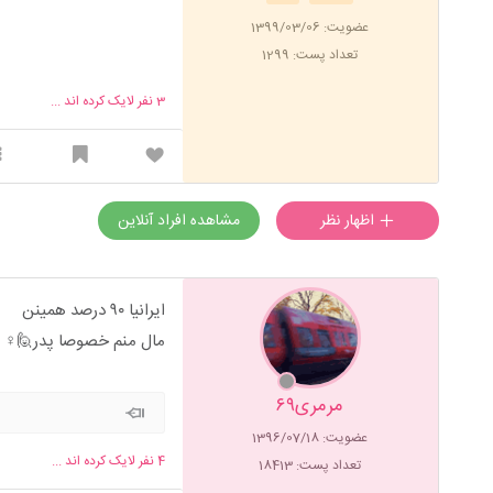
عضویت: 1399/03/06
تعداد پست: 1299
3
نفر لایک کرده اند ...
اظهار نظر
مشاهده افراد آنلاین
ایرانیا ۹۰ درصد همینن
مال منم خصوصا پدر🙋♀️
مرمری۶۹
عضویت: 1396/07/18
4
نفر لایک کرده اند ...
تعداد پست: 18413