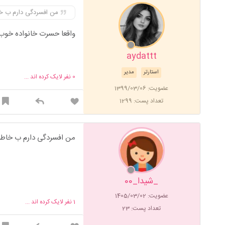
من افسردگی دارم ب 
واقعا حسرت خانواده خوب 
aydattt
استارتر
مدیر
0
نفر لایک کرده اند ...
عضویت: 1399/03/06
تعداد پست: 1299
من افسردگی دارم ب خاط
_شیدا_00
عضویت: 1405/03/02
1
نفر لایک کرده اند ...
تعداد پست: 23