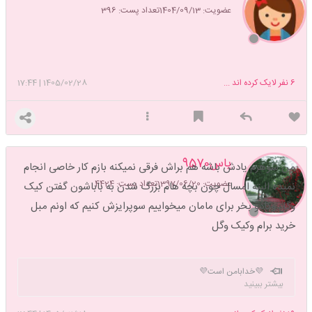
عضویت: 1404/09/13
تعداد پست: 396
6
نفر لایک کرده اند ...
1405/02/28
|
17:44
یاس9570
من شوهرم یادش باشه هم براش فرقی نمیکنه بازم کار خاصی انجام
عضویت: 1397/06/20
تعداد پست: 4424
نمیده.البته امسال چون بچه هام بزرگ شدن به باباشون گفتن کیک
وگل وکادو بخر برای مامان میخواییم سوپرایزش کنیم که اونم مبل
خرید برام وکیک وگل
💜خدابامن است💜
بیشتر ببینید