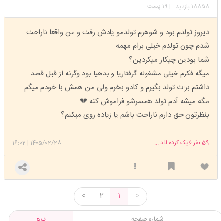
18858
| 19 پست
بازدید
دیروز تولدم بود و شوهرم تولدمو یادش رفت و من واقعا ناراحت
شدم چون تولدم خیلی برام مهمه
شما بودین چیکار میکردین؟
میگه فکرم خیلی مشغوله گرفتاریا و بدهیا بود وگرنه از قبل قصد
داشتم برات تولد بگیرم و کادو بخرم ولی من همش با خودم میگم
مگه میشه آدم تولد همسرشو فراموش کنه 💔
بنظرتون حق دارم ناراحت باشم یا زیاده روی میکنم؟
59
نفر لایک کرده اند ...
1405/02/28
|
16:02
<
2
1
>
برو