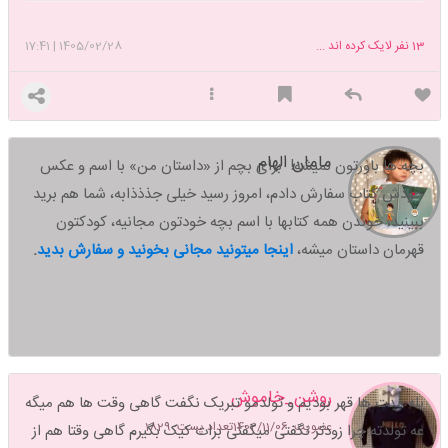
13
نفر لایک کرده اند ...
1405/02/28
|
17:41
مامان الهام
بچه ها باورتون نمیشه! برای بچم از «داستان من» با اسم و عکس
خودش کتاب سفارش دادم، امروز رسید خیلی جذذذابه، شما هم برید
ببینید،
خوندن همه کتابها با اسم بچه خودتون مجانیه، کودکتون
قهرمان داستان میشه،
اینجا میتونید مجانی بخونید و سفارش بدید
.
روشن_خاموش
بله مدت ها قهر بودیم و تولدمو تبریک نگفت گاهی وقت ها هم میگه
عضویت: 1402/11/06
تعداد پست: 1829
عه تولدته چرا زودتر نگفتی میگفتی برات کیک بگیرم گاهی وقتا هم از