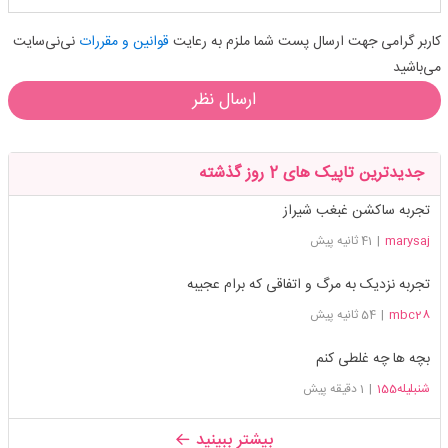
کاربر گرامی جهت ارسال پست شما ملزم به رعایت
قوانین و مقررات
نی‌نی‌سایت
می‌باشید
ارسال نظر
جدیدترین تاپیک های 2 روز گذشته
تجربه ساکشن غبغب شیراز
marysaj
|
41 ثانیه پیش
تجربه نزدیک به مرگ و اتفاقی که برام عجیبه
mbc28
|
54 ثانیه پیش
بچه ها چه غلطی کنم
شنبلیله155
|
1 دقیقه پیش
بیشتر ببینید