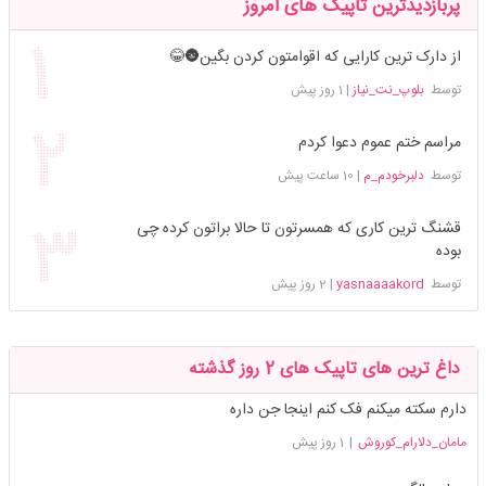
پربازدیدترین تاپیک های امروز
از دارک ترین کارایی که اقوامتون کردن بگین🌚😂
توسط
بلوپ_نت_نیاز
|
1 روز پیش
مراسم ختم عموم دعوا کردم
توسط
دلبرخودم_م
|
10 ساعت پیش
قشنگ ترین کاری که همسرتون تا حالا براتون کرده چی
بوده
توسط
yasnaaaakord
|
2 روز پیش
داغ ترین های تاپیک های 2 روز گذشته
دارم سکته میکنم فک کنم اینجا جن داره
مامان_دلارام_کوروش
|
1 روز پیش