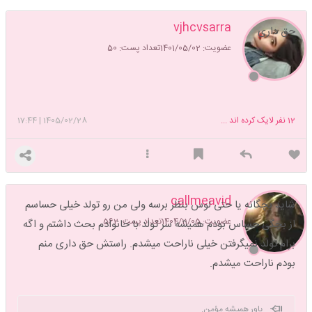
vjhcvsarra
حق داری
عضویت: 1401/05/02
تعداد پست: 50
12
نفر لایک کرده اند ...
1405/02/28
|
17:44
callmeavid
شاید بچگانه یا حتی لوس بنظر برسه ولی من رو تولد خیلی حساسم
عضویت: 1404/11/05
تعداد پست: 562
از بچگی حساس بودم همیشه سر تولد با خانوادم بحث داشتم و اگه
برام تولد نمیگرفتن خیلی ناراحت میشدم. راستش حق داری منم
بودم ناراحت میشدم.
یاور همیشه مؤمن.