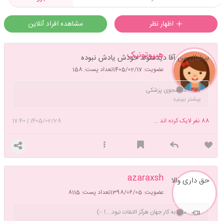
اظهار نظر
مشاهده افراد آنلاین
هیپوتونیک
بیخیال من آقا دیدمتولد خودش یادش نبوده
عضویت: 1405/02/17
تعداد پست: 158
دانشجوی پزشکی
بیشتر ببینید
88
نفر لایک کرده اند ...
1405/02/28
|
17:40
azaraxsh
حق داری والا
عضویت: 1398/06/05
تعداد پست: 8115
ما را به کار جهان هرگز التفات نبود....! :-)