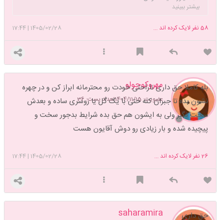
بیشتر ببینید
58
نفر لایک کرده اند ...
1405/02/28
|
17:44
مهروکوچولو
بله کاملا حق داری ناراحتی خودت رو محترمانه ابراز کن و در چهره
عضویت: 1404/11/15
تعداد پست: 36
نشون بده تا جبران کنه حتی با یک گل یا روسری ساده و بعدش
سخت نگیر ولی به ایشون هم حق بده شرایط بدجور سخت و
پیچیده شده و بار زیادی رو دوش آقایون هست
26
نفر لایک کرده اند ...
1405/02/28
|
17:44
saharamira
حق داری