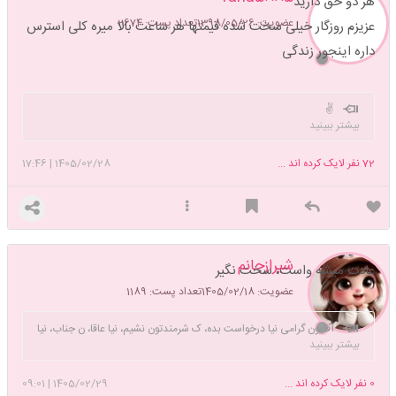
هر دو حق دارید
عضویت: 1398/05/26
تعداد پست: 2674
عزیزم روزگار خیلی سخت شده قیمتها هر ساعت بالا میره کلی استرس
داره اینجور زندگی
✌️
بیشتر ببینید
72
نفر لایک کرده اند ...
1405/02/28
|
17:46
شیرازجانم
عادت میشه واست، سخت نگیر
عضویت: 1405/02/18
تعداد پست: 1189
آقایون گرامی نیا درخواست بده، ک شرمندتون نشیم، نیا عاقا، ن جناب، نیا
بیشتر ببینید
بزرگوار،
0
نفر لایک کرده اند ...
1405/02/29
|
09:01