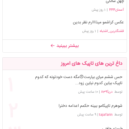
چهل سالگی
آسمان444
|
1 روز پیش
عکس کراشمو میذااارم نظر بدین
قشنگترین_اشتباه
|
1 روز پیش
بیشتر ببینید
داغ ترین های تاپیک های امروز
حس ششم میای بیارمت😠مگه دست خودتونه که کدوم
تاپیک بیاین کدوم نیاین زود...
توسط
دریآ839
|
10 ساعت پیش
شوهرم تاپیکامو ببینه حکمم اعدامه دخترا
توسط
tajafarin
|
9 ساعت پیش
خستم حاجی