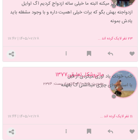
قبل سوپرایز میکنه البته ما خیلی ساله ازدواج کردیم اگ اوایل
ازدواجته بهش بگو که برات خیلی اهمیت داره و با وجود مشغله باید
یادش بمونه
23
نفر لایک کرده اند ...
1405/02/28
|
17:42
ماتروشکا_تعلیقی1377
خب خودت یاد اوری میکردی از قبل
عضویت: 1404/10/25
تعداد پست: 2376
یا استوری ای چیزی میذاشتی ک بفهمه
11
نفر لایک کرده اند ...
1405/02/28
|
17:44