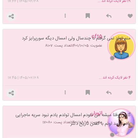
19
نفر لایک کرده اند ...
1405/02/28
|
17:44
cft5
منم تولد نمی گرفتم تا چندسال ولی امسال دیگه سورپرایز کرد
عضویت: 1401/10/05
تعداد پست: 8107
4
نفر لایک کرده اند ...
1405/02/28
|
17:45
اتوبان
گاهی وقتا میشه من خودم امسال تولدم یادم نبود سریه ماجرایی
عضویت: 1401/08/18
تعداد پست: 17080
یادم اومد اونم با گفتن تاریخ دکتر