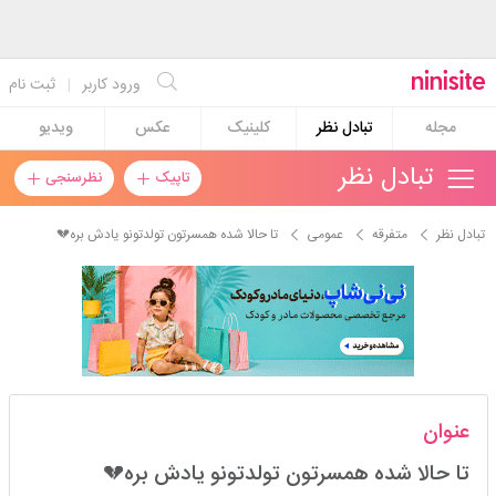
ورود کاربر
|
ثبت نام
مجله
تبادل نظر
کلینیک
عکس
ویدیو
تبادل نظر
تاپیک
نظرسنجی
تبادل نظر
متفرقه
عمومی
تا حالا شده همسرتون تولدتونو یادش بره💔
h_m77
عنوان
استارتر
مدیر
تا حالا شده همسرتون تولدتونو یادش بره💔
عضویت: 1400/06/20
تعداد پست: 15