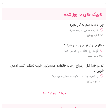
تاپیک های به روز شده
چرا دست دلم به کار نمیره
شبیه همه چی درست میکنی
-27 ثانیه پیش
ناهار چی نوش جان می کنید⁉️
قورمه رو اجاقه داره جا می افته
-25 ثانیه پیش
تو رو خدا قبل ازدواج راجب خانواده همسرتون خوب تحقیق کنید ادمای
خوبی با...
یه شب خونه مادر شوهرم خوابیده بودم شب عا...
-23 ثانیه پیش
بیشتر ببینید