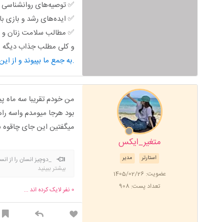
✅ توصیه‌های روانشناسی خ
✅ ایده‌های رشد و بازی ب
✅ مطالب سلامت زنان و ب
و کلی مطلب جذاب دیگه من
به جمع ما بپیوند و از این محتوای کاربردی استفاده کن.
من خودم تقریبا سه ماه پ
بود هرجا میومدم واسه راه
میگفتین این جای چاقوه 
متغیر_ایکس
استارتر
مدیر
_دوچیز انسان را از انسا
بیشتر ببینید
عضویت: 1405/02/26
تعداد پست: 908
0
نفر لایک کرده اند ...