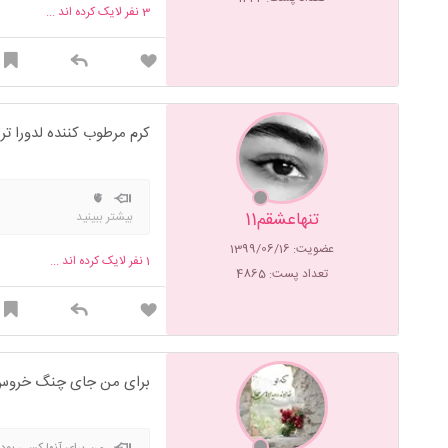
3
نفر لایک کرده اند ...
کرم مرطوب کننده لدورا تر
🫀
تنهاعشقم11
بیشتر ببینید
عضویت: 1399/06/16
1
نفر لایک کرده اند ...
تعداد پست: 4865
برای من جای چنگ خروس آم
من برای آنها کسی بودم