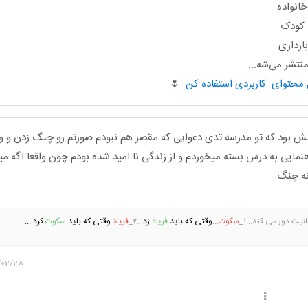
انواده
ا کودک
ارداری
تشر می‌شه...
🌷
یش بود که تو مدرسه تدی دعوایی که مقصر هم نبودم صورتم رو چنگ زدن و 
نمایی به درس بسته میخوردم و از زندگی نا امید شده بودم چون واقعا اگه م
نه چنگ
نیت دور می کند...۱_
سکوت
...
وقتی
که باید
فریاد
زد
...۲_
فریاد
وقتی که باید
سکوت
کرد ...
/02/28