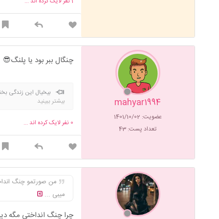
1
نفر لایک کرده اند ...
چنگال ببر بود یا پلنگ😎
بیخیال این زندگی بخ
mahyar1994
بیشتر ببینید
عضویت: 1401/10/02
0
نفر لایک کرده اند ...
تعداد پست: 43
من صورتمو چنگ انداخ
میبی ...
چرا چنگ انداختی مگه دی