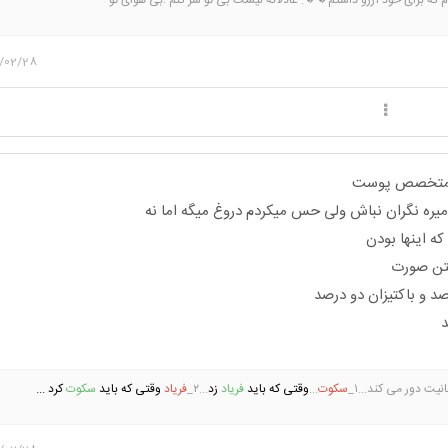
/02/28
ش متخصص پوست
ه نگران نباش ولی حس میکردم دروغ میگه اما نه
ه اینها بودن
ستن صورت
نیت دور می کند...۱_
سکوت
...
وقتی
که باید
فریاد
زد
...۲_
فریاد
وقتی که باید
سکوت
کرد ...