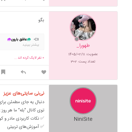
بگو
🌧
عاشق بارون
🌧
طهورا_
بیشتر ببینید
عضویت: 1405/02/11
0
نفر لایک کرده اند ...
تعداد پست: 302
نی‌نی سایتی‌های عزیز
دنبال یه جای مطمئن برای 
توی کانال "بله" ما هر روز:
✅ نکات کاربردی مادر و ک
NiniSite
✅ آموزش‌های تربیتی