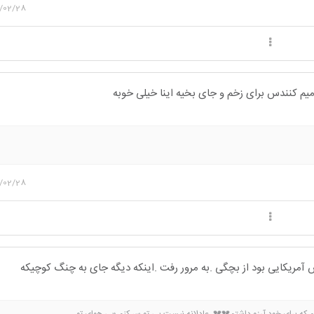
/02/28
میم کنندس برای زخم و جای بخیه اینا خیلی خوبه
/02/28
ریکایی بود از بچگی .به مرور رفت .اینکه دیگه جای به چنگ کوچیکه
 که برای خود آرزو داشتم💔💔. عادلانه نیست بی تو سر کنم ؛بی هوای تو