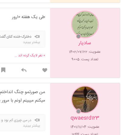
طی یک هفته ۱۰رور
دخترک خنده کنان گفت 
سادیار
بیشتر ببینید
رخشندگی است مرد حیران شد
معنی آن شک باشد سالها رفت 
عضویت: 1402/07/22
0
نفر لایک کرده اند ...
رفته هدر زن پریشان شد ونال
تعداد پست: 9005
من صورتمو چنگ انداختم 
میکنم میبینم اونم با مرور
qwaesrd123
در من چیزی کم بود و د
بیشتر ببینید
عضویت: 1401/11/04
موقع نیامدیم. گذشت و بهتر که 
تعداد پست: 1244