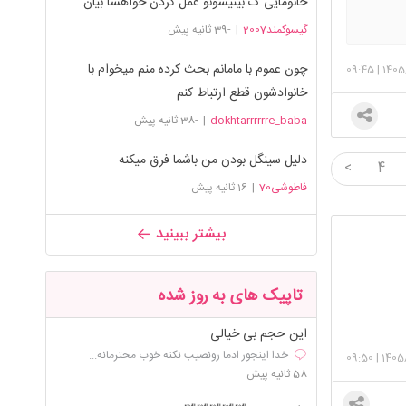
خانومایی ک بینیشونو عمل کردن خواهشا بیان
گیسوکمند2007
|
-39 ثانیه پیش
چون عموم با مامانم بحث کرده منم میخوام با
09:45
|
1405
خانوادشون قطع ارتباط کنم
dokhtarrrrrre_baba
|
-38 ثانیه پیش
دلیل سینگل بودن من باشما فرق میکنه
<
4
فاطوشی70
|
16 ثانیه پیش
بیشتر ببینید
تاپیک های به روز شده
این حجم بی خیالی
خدا اینجور ادما رونصیب نکنه خوب محترمانه...
09:50
|
1405
58 ثانیه پیش