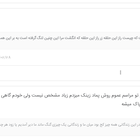
که چیست راز این حلقه زر راز این حلقه که انگشت مرا این چنین تنگ گرفته است به بر این هم
 وگفت حلقه خوشبختی است حلقه زندگی است همه گفتند:مبارک باشد دخترک گفت:دریغا که مرا
شبی زنی افسرده، نظر کرد برآن حلقه زر دید در نقش فروزنده او روزهایی که به امید وفای شوهر
/02/28
ید که وای، وای این حلقه که در چهره او باز هم تابش و رخشندگی است حلقه بردگی و بندگی اس
تو مراسم عموم روش پماد زینک میزدم زیاد مشخص نیست ولی خودم گاهی 
 پاک میشه
ر این زندگانی همه چیز کج بود میان ما و زندگانی یک چیزی گنگ ماند ما دیر آمدیم یا زود هر چه 
می گذرد ............