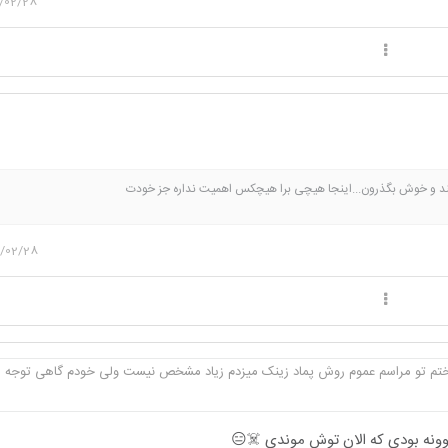
/02/28
ند و خوش بگذرون...اینجا هیچی برا هیچکس اهمیت نداره جز خودت
/02/28
تم تو مراسم عموم روش پماد زینک میزدم زیاد مشخص نیست ولی خودم گاهی توجه م
وونه بودی که الان توش موندی ☠️😑