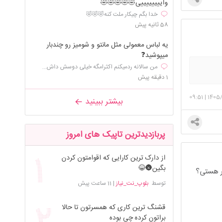
واییییییییی🤣🤣🤣🤣🤣
خدا بگم چیکار ملت کنه🤣🤣🤣
58 ثانیه پیش
یه لباس معمولی مثل مانتو و شومیز رو چندبار
میپوشید❓️
من سالانه ردمیکنم اکثرامگه خیلی دوسش داش...
1 دقیقه پیش
09:51
|
1405
بیشتر ببینید
پربازدیدترین تاپیک های امروز
از دارک ترین کارایی که اقوامتون کردن
بگین🌚😂
سر هستی؟
توسط
بلوپ_نت_نیاز
|
11 ساعت پیش
قشنگ ترین کاری که همسرتون تا حالا
براتون کرده چی بوده