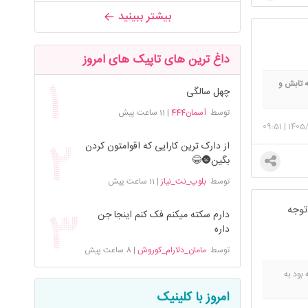
بیشتر ببینید
داغ ترین های تاپیک های امروز
ه تابش و
چهل سالگی
 باز در
توسط
آسمان444
|
11 ساعت پیش
 به هدر
09:51
|
1405
ت!
از دارک ترین کارایی که اقوامتون کردن
بگین🌚😂
توسط
بلوپ_نت_نیاز
|
11 ساعت پیش
توجه
دارم سکته میکنم فک کنم اینجا جن
داره
توسط
مامان_دلارام_کوروش
|
8 ساعت پیش
بود به
امروز با کلینیک