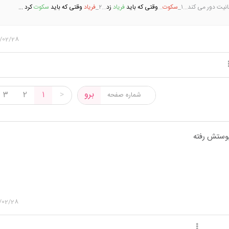
نیت دور می کند...۱_
سکوت
...
وقتی
که باید
فریاد
زد
...۲_
فریاد
وقتی که باید
سکوت
کرد ...
/02/28
برو
3
2
1
>
پوستش رفته
/02/28