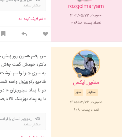
rozgolmaryam
بیشتر ببینید
عضویت: 1404/05/22
0
نفر لایک کرده اند ...
تعداد پست: 20658
من رفتم همون روز پی
دکتره خودش گفت جاش میر
یه سری چیزا واسم نوشت ک
شامپو رکوبیزول واسه ش
متغیر_ایکس
دو تا پماد سیلوریزان ۱۰ درصد و باکتیزان دو درصد
استارتر
مدیر
با یه پماد بهزینک ۲۵ درصد
عضویت: 1405/02/26
تعداد پست: 908
_دوچیز انسان را از انسا
بیشتر ببینید