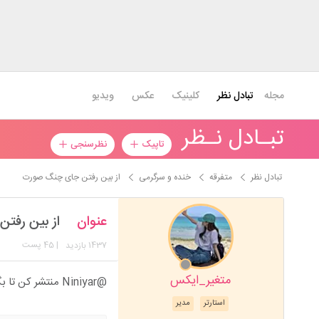
مجله
تبادل نظر
کلینیک
عکس
ویدیو
تبـادل نـظر
تاپیک
نظرسنجی
تبادل نظر
متفرقه
خنده و سرگرمی
از بین رفتن جای چنگ صورت
عنوان
از بین رفت
1437
| 45 پست
بازدید
متغیر_ایکس
@Niniyar منتشر کن تا بگم
استارتر
مدیر