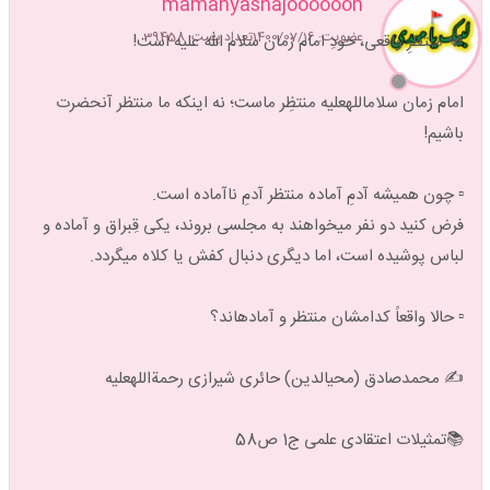
mamanyasnajoooooon
عضویت: 1400/07/16
تعداد پست: 39458
💎 منتظرِ واقعی، خودِ امام زمان سلام الله علیه است!
امام زمان سلاماللهعلیه منتظِر ماست؛ نه اینکه ما منتظر آنحضرت
باشیم!
▫️ چون همیشه آدمِ آماده منتظر آدمِ ناآماده است.
فرض کنید دو نفر میخواهند به مجلسی بروند، یکی قِبراق و آماده و
لباس پوشیده است، اما دیگری دنبال کفش یا کلاه میگردد.
▫️ حالا واقعاً کدامشان منتظر و آمادهاند؟
✍️ محمدصادق (محیالدین) حائری شیرازی رحمةاللهعلیه
📚تمثیلات اعتقادی علمی ج1 ص58