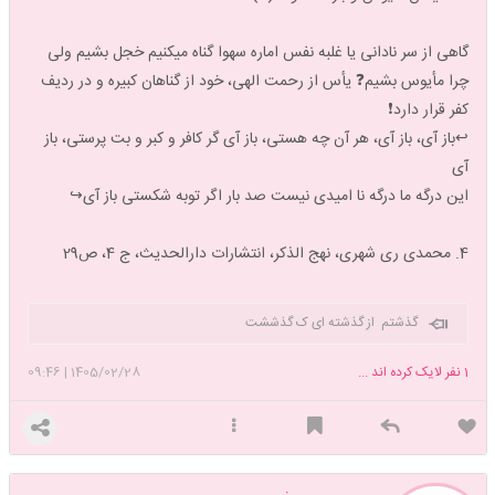
گاهی از سر نادانی یا غلبه نفس اماره سهوا گناه میکنیم خجل بشیم ولی
چرا مأیوس بشیم❓️ یأس از رحمت الهی، خود از گناهان کبیره و در ردیف
کفر قرار دارد❗️
↩️باز آی، باز آی، هر آن چه هستی، باز آی گر کافر و کبر و بت پرستی، باز
آی
این درگه ما درگه نا امیدی نیست صد بار اگر توبه شکستی باز آی↪️
4. محمدی ری شهری، نهج الذکر، انتشارات دارالحدیث، ج 4، ص29
گذشتم از گذشته ای ک گذششت
1
نفر لایک کرده اند ...
1405/02/28
|
09:46