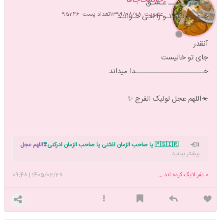
حـضـرتــــــ عـشـق
عضویت: 1399/08/08
تعداد پست: 95246
جـهـان نـام تـو را مـی خـوانـد
آنقدر
جای تو خالیست
خـــــــــــــــــــــــدا میداند
☀️اللهم عجل لولیک الفرج ✨
🇵🇸🇮🇷 یا صاحب الزمان اغثنی یا صاحب الزمان ادرکنی❣️
اللهم عجل
بیشتر ببینید
لولیک الفرج بحق زینب الکبری س
تاپیک شروع نماز داریم. دوست داری نماز
خوندن رو شروع کنی بهم بگو دعوتت کنم با هم شروع کنیم 🥰
0
نفر لایک کرده اند ...
1405/02/28
|
09:48