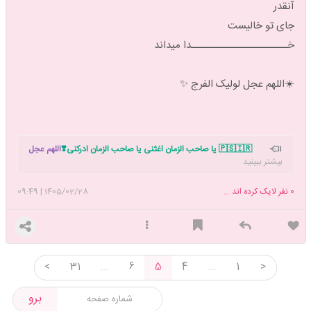
آنقدر
جای تو خالیست
خـــــــــــــــــــــــدا میداند
☀️اللهم عجل لولیک الفرج ✨
🇵🇸🇮🇷 یا صاحب الزمان اغثنی یا صاحب الزمان ادرکنی❣️
اللهم عجل
بیشتر ببینید
لولیک الفرج بحق زینب الکبری س
تاپیک شروع نماز داریم. دوست داری نماز
خوندن رو شروع کنی بهم بگو دعوتت کنم با هم شروع کنیم 🥰
0
نفر لایک کرده اند ...
1405/02/28
|
09:49
<
31
...
6
5
4
...
1
>
برو