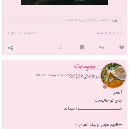
گذشتم از گذشته ای ک گذششت
0
نفر لایک کرده اند ...
1405/02/28
|
09:49
خانمحاجآقا
حـضـرتــــــ عـشـق
عضویت: 1399/08/08
تعداد پست: 95246
جـهـان نـام تـو را مـی خـوانـد
آنقدر
جای تو خالیست
خـــــــــــــــــــــــدا میداند
☀️اللهم عجل لولیک الفرج ✨