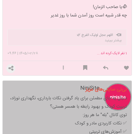
💚17 روز مانده به عید غدیر 💚
🥀یا صاحب الزمان!
چه قدر شبیه است روز آمدن شما با روز غدیر
🌺با تغییر عکس پروفایل به پویش غدیری ام بپیوندیم 🌺
اللهم عجل لولیک الفرج 🌿
بیشتر ببینید
1
نفر لایک کرده اند ...
1405/02/28
|
09:46
NiniSite
نی‌نی سایتی‌های عزیز
دنبال یه جای مطمئن برای یاد گرفتن نکات بارداری، نگهداری نوزاد،
تربیت کودک و بهبود رابطه با همسر هستی؟
توی کانال "بله" ما هر روز:
✅ نکات کاربردی مادر و کودک
✅ آموزش‌های تربیتی