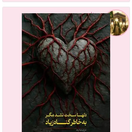
بیداررری
عضویت: 1401/06/04
تعداد پست: 17615