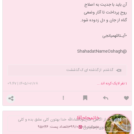
آن باید با جدیت به اصلاح
روح پرداخت تا آثار وضعی
گناه از جان و دل زدوده شود.
•آیـتاللهمیانجی
@ShahadatNameOshagh
گذشتم از گذشته ای ک گذششت
1
نفر لایک کرده اند ...
1405/02/28
|
09:47
خانمحاجآقا
مرسی از اگاهی سازیتونانشاءالله خدا بهتون کلی عشق بده و کلی
عضویت: 1399/08/08
تعداد پست: 95246
کیف کنین توی زندگیتون