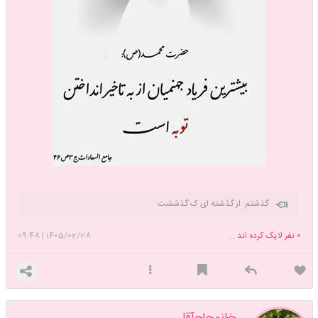
گذشتم از گذشته ای ک گذششت
0
نفر لایک کرده اند ...
1405/02/28
|
09:48
خانمحاجآقا