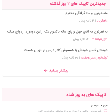
جدیدترین تاپیک های 2 روز گذشته
ماه خونین و ماه گرفتگی دخترم
ماهگزین
|
4 ثانیه پیش
به نظرتون یه اقای چهل و پنج ساله باکدوم یک ازاین دومورد ازدواج میکنه
marilyn_lyn
|
14 ثانیه پیش
دوستان کسی خودش یا همسرش کادر درمان تو تهران هست
کوثربانودرمسیرموفقیت
|
31 ثانیه پیش
بیشتر ببینید
تاپیک های به روز شده
من حسودم
بگم مریضی خاصی نیست میخندی؟هنوز مشخص نشد...