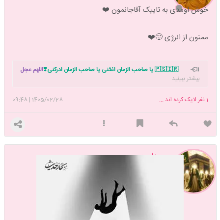
خوش اومدی به تاپیک آقاجانمون ❤️
ممنون از انرژی 🙂❤️
🇵🇸🇮🇷 یا صاحب الزمان اغثنی یا صاحب الزمان ادرکنی❣️
اللهم عجل
بیشتر ببینید
لولیک الفرج بحق زینب الکبری س
تاپیک شروع نماز داریم. دوست داری نماز
خوندن رو شروع کنی بهم بگو دعوتت کنم با هم شروع کنیم 🥰
1
نفر لایک کرده اند ...
1405/02/28
|
09:48
بیداررری
عضویت: 1401/06/04
تعداد پست: 17615