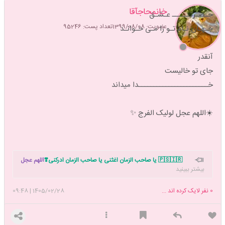
خانمحاجآقا
حـضـرتــــــ عـشـق
عضویت: 1399/08/08
تعداد پست: 95246
جـهـان نـام تـو را مـی خـوانـد
آنقدر
جای تو خالیست
خـــــــــــــــــــــــدا میداند
☀️اللهم عجل لولیک الفرج ✨
🇵🇸🇮🇷 یا صاحب الزمان اغثنی یا صاحب الزمان ادرکنی❣️
اللهم عجل
بیشتر ببینید
لولیک الفرج بحق زینب الکبری س
تاپیک شروع نماز داریم. دوست داری نماز
خوندن رو شروع کنی بهم بگو دعوتت کنم با هم شروع کنیم 🥰
0
نفر لایک کرده اند ...
1405/02/28
|
09:48