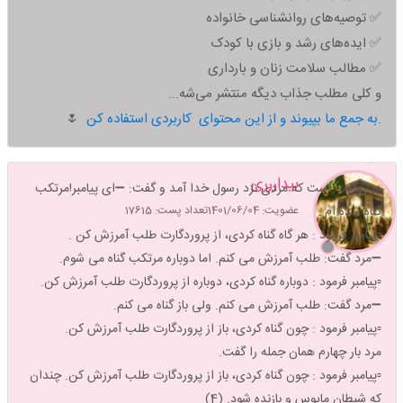
تعداد رای : 506
✅ توصیه‌های روانشناسی خانواده
نظرسنجی
✅ ایده‌های رشد و بازی با کودک
کدوم کارو انجام میدی
✅ مطالب سلامت زنان و بارداری
و کلی مطلب جذاب دیگه منتشر می‌شه...
دعای فرج
38
7%
به جمع ما بپیوند و از این محتوای کاربردی استفاده کن.
🌷
سه تا توحید معادل یک ختم قرآن
147
29%
بیداررری
در روایت است که مردی نزد رسول خدا آمد و گفت: ➖️ای پیامبر!مرتکب
پنج تا صلوات
گناه شده ام .
عضویت: 1401/06/04
تعداد پست: 17615
241
47%
▫️پیامبر فرمود : هر گاه گناه کردی، از پروردگارت طلب آمرزش کن .
پنج تا یا مهدی ادرکنی
➖️مرد گفت: طلب آمرزش می کنم. اما دوباره مرتکب گناه می شوم.
80
15%
▫️پیامبر فرمود : دوباره گناه کردی، دوباره از پروردگارت طلب آمرزش کن.
➖️مرد گفت: طلب آمرزش می کنم. ولی باز گناه می کنم.
▫️پیامبر فرمود : چون گناه کردی، باز از پروردگارت طلب آمرزش کن.
💚الحمدلله کما هو اهله💚.
زندگی قانون لیاقت هاست✨🦋
بیشتر ببینید
مرد بار چهارم همان جمله را گفت.
▫️پیامبر فرمود : چون گناه کردی، باز از پروردگارت طلب آمرزش کن. چندان
که شیطان مایوس و بازنده شود. (4)