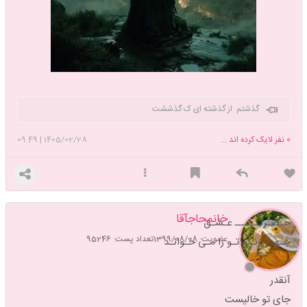
گذشتم از گذشته ای ک گذششت
0
نفر لایک کرده اند ...
1405/02/28
|
09:49
خانمحاجآقا
حـضـرتــــــ عـشـق
عضویت: 1399/08/08
تعداد پست: 95246
جـهـان نـام تـو را مـی خـوانـد
آنقدر
جای تو خالیست