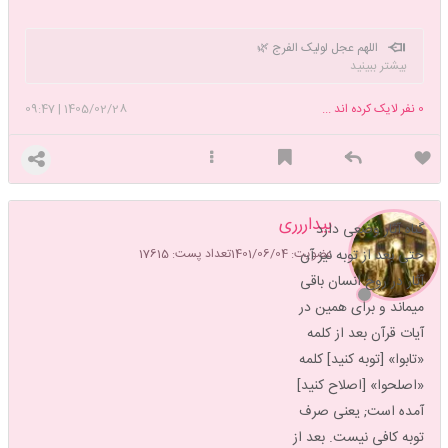
اللهم عجل لولیک الفرج 🌿
بیشتر ببینید
0
نفر لایک کرده اند ...
1405/02/28
|
09:47
بیداررری
گناه آثار وضعی دارد
حتی بعد از توبه نیز آن
عضویت: 1401/06/04
تعداد پست: 17615
آثار در روح انسان باقی
میماند و برای همین در
آیات قرآن بعد از کلمه
«تابوا» [توبه کنید] کلمه
«اصلحوا» [اصلاح کنید]
آمده است; یعنی صرف
توبه کافی نیست. بعد از