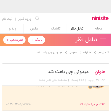
ورود کاربر
|
ثبت نام
مجله
تبادل نظر
کلینیک
عکس
ویدیو
تبادل نظر
تاپیک
نظرسنجی
تبادل نظر
متفرقه
عمومی
میدونی چی باعث شد
فس_فس_کنان_آمدم
عنوان
میدونی چی باعث شد
مدیر
27286
| 459 پست
| مشاهده متن کامل بحث +
بازدید
عضویت: 1401/10/26
تعداد پست: 19905
به نام رب المهدی 🌱
193
نفر لایک کرده اند ...
1405/02/28
|
09:19
سلام قشنگم 🙂❤️