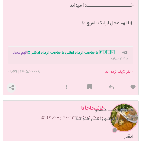
خـــــــــــــــــــــــدا میداند
☀️اللهم عجل لولیک الفرج ✨
🇵🇸🇮🇷 یا صاحب الزمان اغثنی یا صاحب الزمان ادرکنی❣️
اللهم عجل
بیشتر ببینید
لولیک الفرج بحق زینب الکبری س
تاپیک شروع نماز داریم. دوست داری نماز
خوندن رو شروع کنی بهم بگو دعوتت کنم با هم شروع کنیم 🥰
0
نفر لایک کرده اند ...
1405/02/28
|
09:49
خانمحاجآقا
حـضـرتــــــ عـشـق
عضویت: 1399/08/08
تعداد پست: 95246
جـهـان نـام تـو را مـی خـوانـد
آنقدر