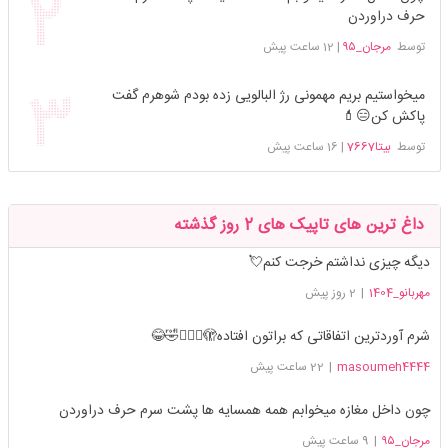
حرف دراوردن
توسط
مرجان_۹۵
|
12 ساعت پیش
میخواستیم بریم مهمونی رژ البالویی زده بودم شوهرم گفت
پاکش کن😑💄
توسط
بیتا7667
|
16 ساعت پیش
داغ ترین های تاپیک های 2 روز گذشته
دیگه چیزی نداشتم خرجت کنم💘
مهربانو_1404
|
2 روز پیش
شرم آوردترین اتفاقاتی که براتون افتاده🫣🤦🏻‍♀️🤣😂
masoumeh4444
|
22 ساعت پیش
چون داخل مغازه میخوابم همه همسایه ها پشت سرم حرف دراوردن
مرجان_۹۵
|
9 ساعت پیش