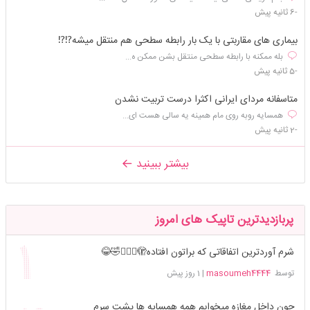
-6 ثانیه پیش
بیماری های مقاربتی با یک بار رابطه سطحی هم منتقل میشه⁉️⁉️
بله ممکنه با رابطه سطحی منتقل بشن ممکن ه...
-5 ثانیه پیش
متاسفانه مردای ایرانی اکثرا درست تربیت نشدن
همسایه روبه روی مام همینه یه سالی هست ای...
-2 ثانیه پیش
بیشتر ببینید
پربازدیدترین تاپیک های امروز
شرم آوردترین اتفاقاتی که براتون افتاده🫣🤦🏻‍♀️🤣😂
توسط
masoumeh4444
|
1 روز پیش
چون داخل مغازه میخوابم همه همسایه ها پشت سرم