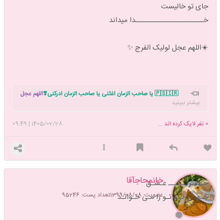
جای تو خالیست
خـــــــــــــــــــــــدا میداند
☀️اللهم عجل لولیک الفرج ✨
🇵🇸🇮🇷 یا صاحب الزمان اغثنی یا صاحب الزمان ادرکنی❣️
اللهم عجل
بیشتر ببینید
لولیک الفرج بحق زینب الکبری س
تاپیک شروع نماز داریم. دوست داری نماز
خوندن رو شروع کنی بهم بگو دعوتت کنم با هم شروع کنیم 🥰
0
نفر لایک کرده اند ...
1405/02/28
|
09:49
خانمحاجآقا
حـضـرتــــــ عـشـق
عضویت: 1399/08/08
تعداد پست: 95246
جـهـان نـام تـو را مـی خـوانـد