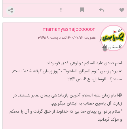
و اون ولایت هست..
همون ولایتی که به فرموده امام رضا علیه السلام بالاترین نعمت
mamanyasnajoooooon
🌿
هست .
عضویت: 1400/07/16
تعداد پست: 39458
✨غدیروانتظار
🥀میثاق الله
✨مبادا این نعمت بپوشونیم،که ضرر میکنیم .
امام صادق علیه السلام دربارهی غدیر فرمودند:
چرا که شکر این نعمت باعث بروز و ظهورش میشه .
غدیر در زمین "یوم المیثاق الماخوذ" ، "روز پیمان گرفته شده" است.
مستدرک الوسایل، ج 6، ص 274
🌱دوست من :عبادت بدون ولایت مثل نماز بدون وضو هست
🥀امام زمان علیه السلام آخرین بازماندهی پیمان غدیر هستند. در
زیارت آل یاسین خطاب به ایشان میگوییم:
هر جا میشینی و از هر تریبونی غربت ، تنهایی ، و مظلومیت امام
"سلام بر تو اي پیمان خدایی که خداوند از خلق گرفت و آن را محكم
زمانت رو فریادبزن ، و مُبلغ نامش باش ...
و مؤكد گردانيد.