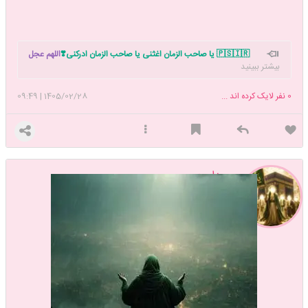
🇵🇸🇮🇷 یا صاحب الزمان اغثنی یا صاحب الزمان ادرکنی❣️
اللهم عجل
بیشتر ببینید
لولیک الفرج بحق زینب الکبری س
تاپیک شروع نماز داریم. دوست داری نماز
خوندن رو شروع کنی بهم بگو دعوتت کنم با هم شروع کنیم 🥰
0
نفر لایک کرده اند ...
1405/02/28
|
09:49
بیداررری
عضویت: 1401/06/04
تعداد پست: 17615