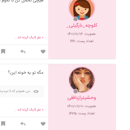
هیچی تحمل کن تا تموم 
کلوچه_نارگیلی_
عضویت: 1401/12/16
0
نفر لایک کرده اند ...
تعداد پست: 441
مگه تو یه خونه این؟
من همونم که تا میدید
وحشیترازبافقی
عضویت: 1401/08/01
0
نفر لایک کرده اند ...
تعداد پست: 1435