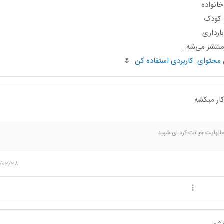
انواده
ا کودک
ارداری
تشر می‌شه...
🌷
ار میکشه
مانهایت خیانت کرد ای شهید
/02/28