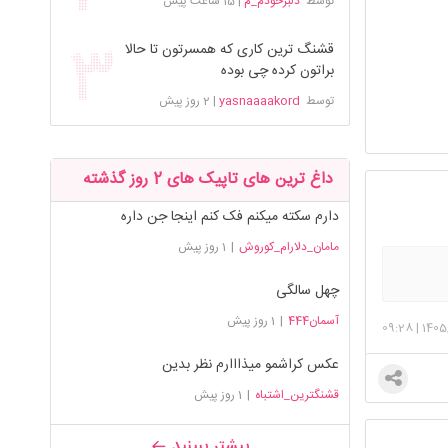
توسط
دلبرخودم_م
|
15 ساعت پیش
قشنگ ترین کاری که همسرتون تا حالا
براتون کرده چی بوده
توسط
yasnaaaakord
|
2 روز پیش
داغ ترین های تاپیک های 2 روز گذشته
دارم سکته میکنم فک کنم اینجا جن داره
مامان_دلارام_کوروش
|
1 روز پیش
چهل سالگی
آسمان444
|
1 روز پیش
09:28
|
1405
عکس کراشمو میذااارم نظر بدین
قشنگترین_اشتباه
|
1 روز پیش
بیشتر ببینید