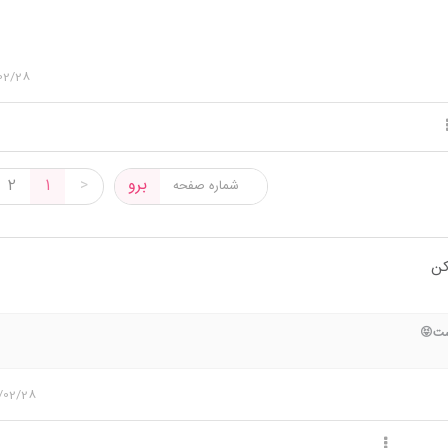
02/28
برو
2
1
>
کن
ست😝
/02/28