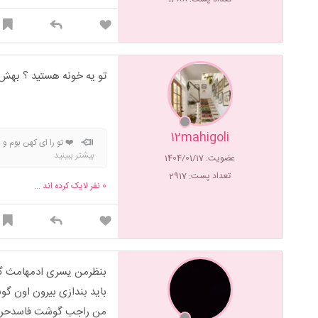
تو یه خونه هستید ؟ بهش 
12mahigoli
❤️ تو را ای کهن بوم و
بیشتر ببینید
عضویت: 1404/01/17
تعداد پست: 2917
0
نفر لایک کرده اند ...
بنظرمن یسری ادمهامث گ
باید بندازی بیرون اون گ
من راجب گوشت فاسدحرف