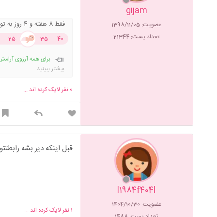
gijam
فقط 8 هفته و 4 روز به تولد باقی مونده !
عضویت: 1398/11/05
تعداد پست: 21344
25
30
35
40
برای همه آرزوی آرامش
میگم
.............من 
بیشتر ببینید
دروغ گفتن. مهربون‌ترین آدما
کردن.و از همه‌ی این‌ها متو
0
نفر لایک کرده اند ...
قبل اینکه دیر بشه رابطتتو
l1984f404l
عضویت: 1404/10/30
1
نفر لایک کرده اند ...
تعداد پست: 1488