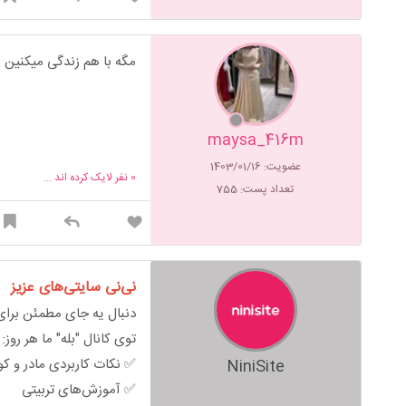
مگه با هم زندگی میکنین
maysa_416m
عضویت: 1403/01/16
0
نفر لایک کرده اند ...
تعداد پست: 755
نی‌نی سایتی‌های عزیز
دنبال یه جای مطمئن برای 
توی کانال "بله" ما هر روز:
✅ نکات کاربردی مادر و ک
NiniSite
✅ آموزش‌های تربیتی