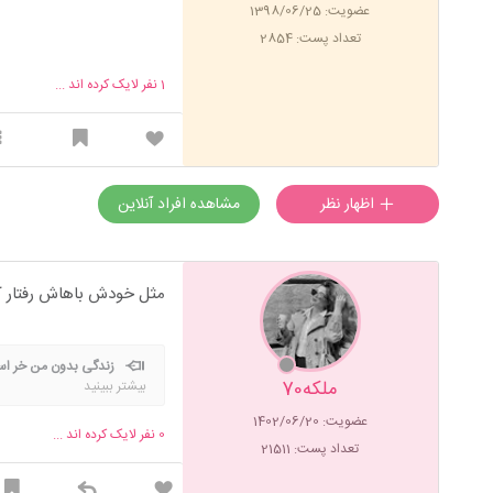
عضویت: 1398/06/25
تعداد پست: 2854
1
نفر لایک کرده اند ...
اظهار نظر
مشاهده افراد آنلاین
مثل خودش باهاش رفتار 
زندگی بدون من خر ا
ملکه70
بیشتر ببینید
عضویت: 1402/06/20
0
نفر لایک کرده اند ...
تعداد پست: 21511