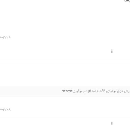
بشه
/02/28
یش ذوق میکردی 💚حالا اما فاز غم میگیری💔💔💔
/02/28