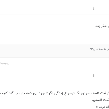
تذکر بده
 بر دوست دارم❤️
/02/28
وشت فاسدمیمونن اگ توخونع زندگی نگهشون داری همه جارو ب گند کثیف 
وشت فاسدرو
 نزدم🚶