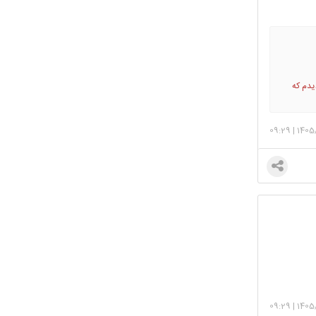
یدم که
رو دیدم که
فتار
09:29
|
1405
09:29
|
1405