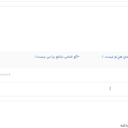
ام تو چشمایِ هیزٍ تو نیست :/ •اگع الماس نباشع برا من نیست:/ 
ایی حرفهایش نبود!:/ ○آدم تنها باشع ب "خ♡دا" نزدیک ترع○
/02/28
باشه