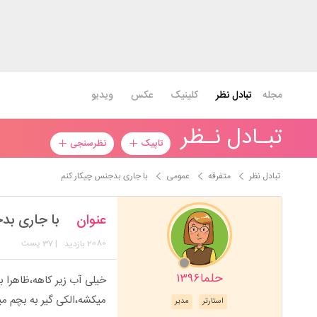
مجله
تبادل نظر
کلینیک
عکس
ویدیو
تبـادل نـظر
تاپیک
نظرسنجی
تبادل نظر
متفرقه
عمومی
با جاری بدجنس چیکار کنم
عنوان
با جاری بد
2080
| 37 پست
بازدید
حلما۱۳۹۶
خیلی آب زیر کاهه،ظاهرا ب
میکشه،الکی گیر به بچم مید
استارتر
مدیر