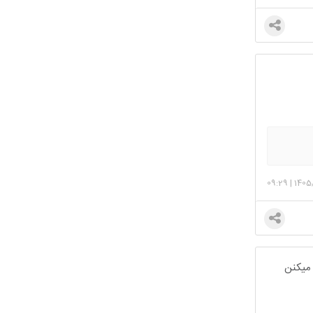
09:29
|
1405
میکنن