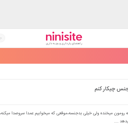
جنس چیکار کنم
ه رومون میخنده ولی خیلی بدجنسه،موقعی که میخوابیم عمدا سروصدا میکنه،ا
هد ....