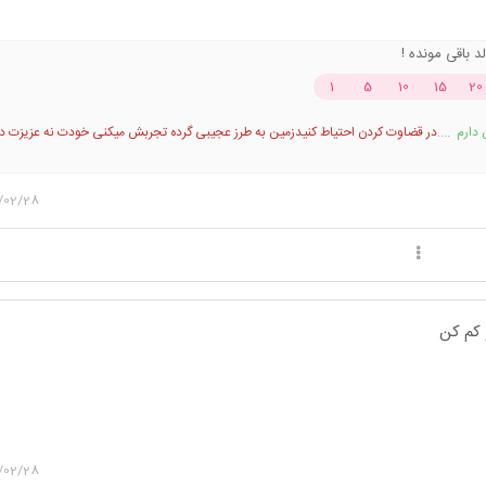
1
5
10
15
20
 دارم
....
در قضاوت کردن احتیاط کنید
زمین به طرز عجیبی گرده تجربش میکنی خودت نه عزیزت د
وفادارترین آدما رو دیدم که خیانت کردن.باهوش‌ترین آدما رو دیدم که فریب خوردن.صادق‌ترین آدما 
 رو دیدم که دل شکستن. قوی‌ترین آدما رو دیدم که کم آوردن.بالغ‌ترین آدما رو دیدم که بچگانه ر
جه شدم هیچ بد و خوب مطلقی وجود نداره، همه ممکنه اشتباه کنن و هیچ چیز از هیچ کس بعید
/02/28
 کم کن
/02/28