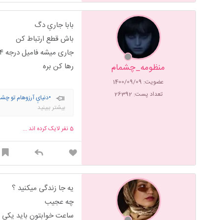
بابا جاریِ دگ
باش قطع ارتباط کن
جاری میشه فامیل درجه ۴
رها کن بره
منظومه_چشمام
عضویت: 1400/09/09
تعداد پست: 26392
•دنیایِِ آرزوه
آخر هیچکس ب زیب
بیشتر ببینید
5
نفر لایک کرده اند ...
یه جا زندگی میکنید ؟
چه عجیب
ساعت خوابتون باید یکی 