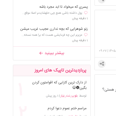
پسری که میخواد تا ابد مجرد باشه
پول داشته باشی همع چی حلهشایدم اصلا موقع...
1 دقیقه پیش
زنو شوهرایی که بچه ندارن عجیب غریب میشن
عزیزم این چه فرمایشی هست که برا همه نسخه...
1 دقیقه پیش
09:27
|
1405
بیشتر ببینید
پربازدیدترین تاپیک های امروز
از دارک ترین کارایی که اقوامتون کردن
بگین🌚😂
سر هستی؟
توسط
بلوپ_نت_نیاز
|
1 روز پیش
مراسم ختم عموم دعوا کردم