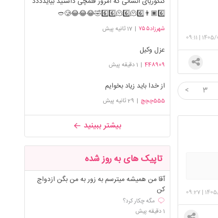
کنکوریای انسانی که امروز قلمچی داشتید بیایدددد
🥲😂😂😂🤣6️⃣6️⃣🫠6️⃣🫠6️⃣👨🏿6️⃣🥙
شهرزاد۷۵۵
|
17 ثانیه پیش
09:11
|
1405/
عزل وکیل
448909
|
1 دقیقه پیش
از خدا باید زیاد بخوایم
<
3
555چچچ
|
29 ثانیه پیش
بیشتر ببینید
تاپیک های به روز شده
آقا من همیشه میترسم به زور به من بگن ازدواج
کن
09:27
|
1405
مگه چکار کرد؟
1 دقیقه پیش