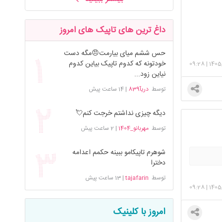
داغ ترین های تاپیک های امروز
حس ششم میای بیارمت😠مگه دست
خودتونه که کدوم تاپیک بیاین کدوم
09:28
|
1405
نیاین زود...
توسط
دریآ839
|
14 ساعت پیش
دیگه چیزی نداشتم خرجت کنم💘
توسط
مهربانو_1404
|
2 ساعت پیش
شوهرم تاپیکامو ببینه حکمم اعدامه
دخترا
توسط
tajafarin
|
13 ساعت پیش
09:28
|
1405
امروز با کلینیک