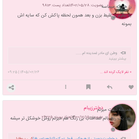
عضویت: 1402/05/28
تعداد پست: 9813
رز هم که میماسه
به نظرم رژ غلیط بزن و بعد همون لحظه پاکش کن که سایه اش
بمونه
وطن ای مادر غمدیده ام.......
بیشتر ببینید
0
نفر لایک کرده اند ...
1405/02/26
|
09:25
دخترزیبام
همیشه تینت میزنم
عضویت: 1400/12/15
تعداد پست: 26225
بعد یک ربع بالم ضدافتاب بی رنگ هم میزنم روش خوشکل تر میشه
درخواست دوستی از هیچکس قبول نمیکنم(ازشعورتون 🙏)
کپی پروفایل