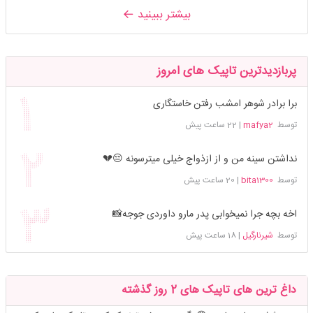
بیشتر ببینید
پربازدیدترین تاپیک های امروز
برا برادر شوهر امشب رفتن خاستگاری
توسط
mafya2
|
22 ساعت پیش
نداشتن سینه من و از ازذواج خیلی میترسونه 😔💔
توسط
bita1300
|
20 ساعت پیش
اخه بچه جرا نمیخوابی پدر مارو داوردی جوجه📸
توسط
شیرنارگیل
|
18 ساعت پیش
داغ ترین های تاپیک های 2 روز گذشته