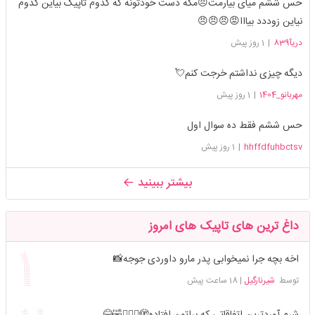
حس ششم میای بیارمت😠مگه دست خودتونه که کدوم تاپیک بیاین کدوم
نیاین زوددد بیااا😡😠😠😠
دریآ839
|
1 روز پیش
دیگه چیزی نداشتم خرجت کنم💘
مهربانو_1404
|
1 روز پیش
حس ششم فقط ده سوال اول
hhffdfuhbctsv
|
1 روز پیش
بیشتر ببینید
داغ ترین های تاپیک های امروز
اخه بچه جرا نمیخوابی پدر مارو داوردی جوجه📸
توسط
شیرنارگیل
|
18 ساعت پیش
شرم آوردترین اتفاقاتی که براتون افتاده🫣🤦🏻‍♀️🤣😂