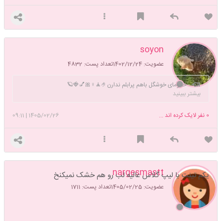
soyon
تینت بزن
عضویت: 1402/12/24
تعداد پست: 4832
خانومای خوشگل باهم پرابلم ندارن🤌🧘♀️🎀💅🍓🪐
بیشتر ببینید
0
نفر لایک کرده اند ...
1405/02/26
|
09:11
nargesmastt
یکم تینت با لیپ گلاس عالیه لب رو هم خشک نمیکنخ
عضویت: 1405/02/25
تعداد پست: 1711