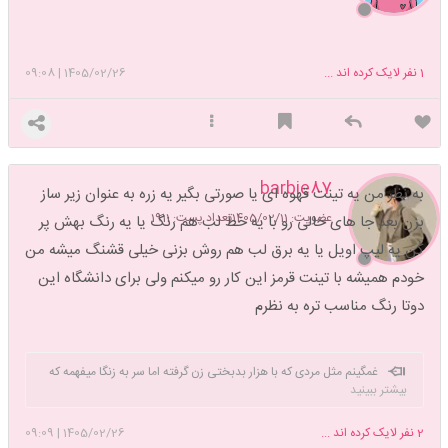
1
نفر لایک کرده اند ...
1405/02/26
|
09:08
barbie87
به نظر من یه تینت قهوه ای یا صورتی بگیر یه زره به عنوان زیر ساز
عضویت: 1405/02/11
تعداد پست: 1911
بزن بعد جا های خالی رو با یه خط لب هم رنگ یا یه رنگ بهش پر
کن یه لیپ اویل یا یه برق لب هم روش بزنی خیلی قشنگ میشه من
خودم همیشه با تینت قرمز این کار رو میکنم ولی برای دانشگاه این
دوتا رنگ مناسب تره به نظرم
غمگینم مثل مردی که با هزار بدبختی زن گرفته اما سر به زنگا میفهمه که
بیشتر ببینید
زنش مردح!!!
2
نفر لایک کرده اند ...
1405/02/26
|
09:09