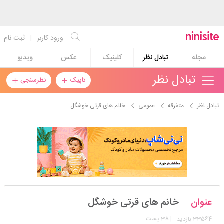
ورود کاربر
|
ثبت نام
مجله
تبادل نظر
کلینیک
عکس
ویدیو
تبادل نظر
تاپیک
نظرسنجی
تبادل نظر
متفرقه
عمومی
خانم های قرتی خوشگل
اشرشیاکلایبدبخت
عنوان
خانم های قرتی خوشگل
استارتر
مدیر
33564
| 38 پست
بازدید