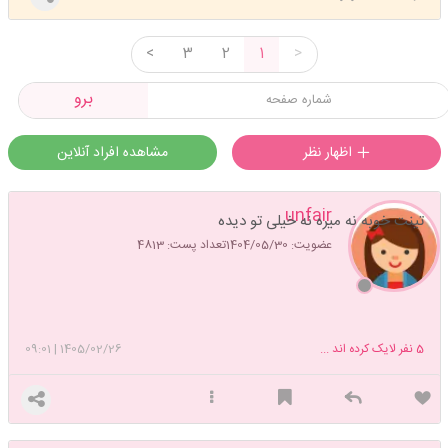
<
3
2
1
>
برو
اظهار نظر
مشاهده افراد آنلاین
unfair
تینت خوبه نه میره نه خیلی تو دیده
عضویت: 1404/05/30
تعداد پست: 4813
5
نفر لایک کرده اند ...
1405/02/26
|
09:01