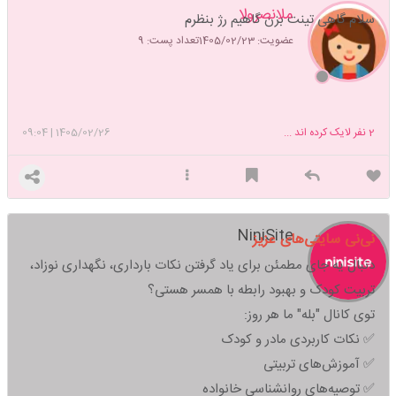
ملانصرولا
سلام گاهی تینت بزن گاهیم رژ بنظرم
عضویت: 1405/02/23
تعداد پست: 9
2
نفر لایک کرده اند ...
1405/02/26
|
09:04
NiniSite
نی‌نی سایتی‌های عزیز
دنبال یه جای مطمئن برای یاد گرفتن نکات بارداری، نگهداری نوزاد،
تربیت کودک و بهبود رابطه با همسر هستی؟
توی کانال "بله" ما هر روز:
✅ نکات کاربردی مادر و کودک
✅ آموزش‌های تربیتی
✅ توصیه‌های روانشناسی خانواده