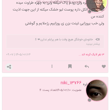
عضویت: 1405/01/25
تعداد پست: 271
تینت سبک تره ولی زودم پاک میشه ولی به چهره طراوت میده
تینت چون الکل داره پوست لبو خشک میکنه از این جهت اذیت
کننده س
ولی خب یروزایی تینت بزن ی روزاییم رژملایم و گوشتی
خانومای خوشگل هیچ وقت با هم پرابلم ندارن💋💄
بیشتر ببینید
3
نفر لایک کرده اند ...
1405/02/26
|
09:07
13766_niki
تینت سبک تره
عضویت: 1405/02/10
تعداد پست: 4