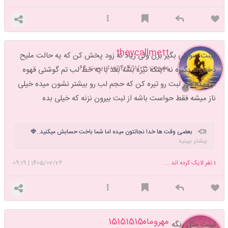
theycallmett
تینت صورتی بگیر بزن ولی زیاد نه زود پخش کن که یه حالت ملیح
عضویت: 1404/11/03
تعداد پست: 66
دخترونه بگیره نه اینکه تیره بشه بعد با یه خط لب تم گوشتی قهوه
ای یکم دور لبت رو تیره کن که حجم لب رو بیشتر نشون میده خیلی
ناز میشه فقط حواست باشه از لبت بیرون نزنه که خیلی بده
بعضی وقت ها خدا نجاتتون میده اما شما باخت حسابش میکنید..🍓
بیشتر ببینید
1
نفر لایک کرده اند ...
1405/02/26
|
09:19
مهروماه15151515
تینت مثل رنگه