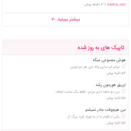
sevina_naz
|
3 دقیقه پیش
بیشتر ببینید
تاپیک های به روز شده
هوش مصنوعی میگه
ترکام کم ندارن والا نازن هر دو خوبن
56 ثانیه پیش
تزریق هورمون رشد
من دو ماهه دارم میزنم ، فقط یک سانت اضاف...
57 ثانیه پیش
من هیچوقت مادر نمیشم
یکی از اقوام ما از یه نوزاد اورد بزرگ کر...
57 ثانیه پیش