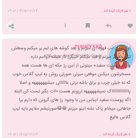
1
نفر لایک کرده اند ...
1405/02/26
|
09:12
maral7775
اول مداد لب قهوه ای میزنم و بعد گوشه های لبم پر میکنم وسطش
عضویت: 1403/01/05
تعداد پست: 285
تینت قرمز میزنم و فید میکنم خییلی ناز میشه دوامم داره
و اگه پوستت سفیده میتونی از این رژ مکه ای ها هست همه
مسخرشون میکنن موقعی میزنی صورتی روش یه لیپ گلاس خوب
که نه خیلی چرب و براق باشه بزنی عااااالی میشههههههه و اصلا
پااااااااااااااک نمیشهههههه.ارزونم هست ۷۰ت بگیر تست کن البته
اگه پوستت سفید ایناس.من با وجود رژ های گرونی که دارم برا
جاهایی میخام پاک نشه اینو میزنم 😁😁صورتیشم ملایم بایه لیپ
گلاس عالیع
2
نفر لایک کرده اند ...
1405/02/26
|
09:13