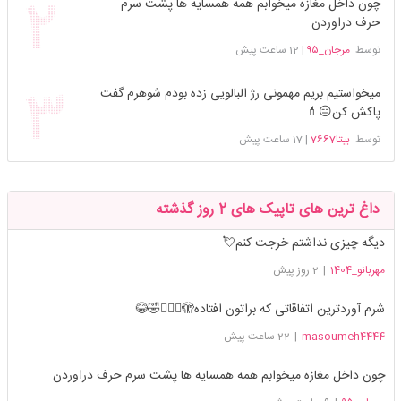
چون داخل مغازه میخوابم همه همسایه ها پشت سرم
حرف دراوردن
توسط
مرجان_۹۵
|
12 ساعت پیش
میخواستیم بریم مهمونی رژ البالویی زده بودم شوهرم گفت
پاکش کن😑💄
توسط
بیتا7667
|
17 ساعت پیش
داغ ترین های تاپیک های 2 روز گذشته
دیگه چیزی نداشتم خرجت کنم💘
مهربانو_1404
|
2 روز پیش
شرم آوردترین اتفاقاتی که براتون افتاده🫣🤦🏻‍♀️🤣😂
masoumeh4444
|
22 ساعت پیش
چون داخل مغازه میخوابم همه همسایه ها پشت سرم حرف دراوردن