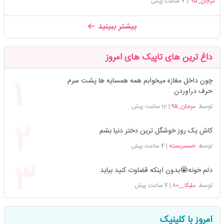
مرجان_۹۵
|
9 ساعت پیش
بیشتر ببینید
داغ ترین های تاپیک های امروز
چون داخل مغازه میخوابم همه همسایه ها پشت سرم
حرف دراوردن
توسط
مرجان_۹۵
|
12 ساعت پیش
کاش یک روز خوشگل ترین دختر دنیا بشم
توسط
خمسربسته
|
4 ساعت پیش
دلم خونه😭بدون اینکه قضاوت کنید بیاید
توسط
ملیکا__۸۰
|
4 ساعت پیش
امروز با کلینیک