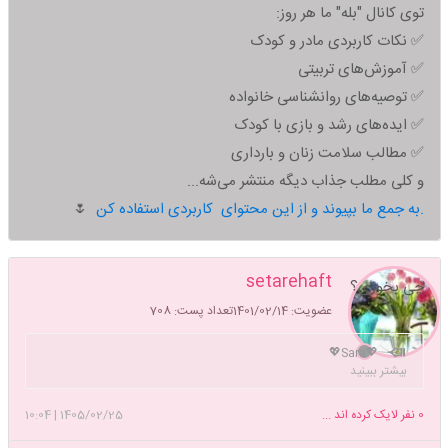
توی کانال "بله" ما هر روز:
✅ نکات کاربردی مادر و کودک
✅ آموزش‌های تربیتی
✅ توصیه‌های روانشناسی خانواده
✅ ایده‌های رشد و بازی با کودک
✅ مطالب سلامت زنان و بارداری
و کلی مطلب جذاب دیگه منتشر می‌شه...
به جمع ما بپیوند و از این محتوای کاربردی استفاده کن.
🌷
setarehaft
چی بخوری؟
عضویت: 1401/02/14
تعداد پست: 708
💖Sara💖
بیشتر ببینید
0
نفر لایک کرده اند ...
1405/02/25
|
10:04