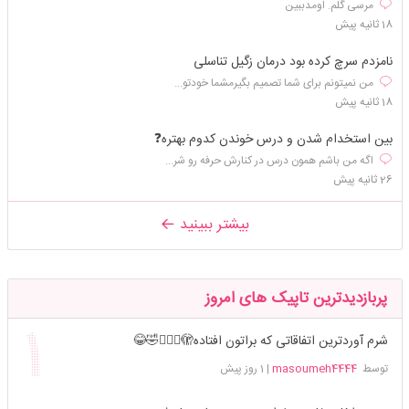
مرسی گلم. اومدببین
18 ثانیه پیش
نامزدم سرچ کرده بود درمان زگیل تناسلی
من نمیتونم برای شما تصمیم بگیرمشما خودتو...
18 ثانیه پیش
بین استخدام شدن و درس خوندن کدوم بهتره❓️
اگه من باشم همون درس در کنارش حرفه رو شر...
26 ثانیه پیش
بیشتر ببینید
پربازدیدترین تاپیک های امروز
شرم آوردترین اتفاقاتی که براتون افتاده🫣🤦🏻‍♀️🤣😂
توسط
masoumeh4444
|
1 روز پیش