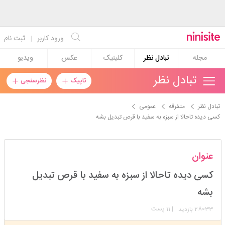
ورود کاربر
|
ثبت نام
مجله
تبادل نظر
کلینیک
عکس
ویدیو
تبادل نظر
تاپیک
نظرسنجی
تبادل نظر
متفرقه
عمومی
کسی دیده تاحالا از سبزه به سفید با قرص تبدیل بشه
merlinmonro
عنوان
استارتر
مدیر
کسی دیده تاحالا از سبزه به سفید با قرص تبدیل
عضویت: 1402/01/21
تعداد پست: 636
بشه
28033
| 11 پست
بازدید