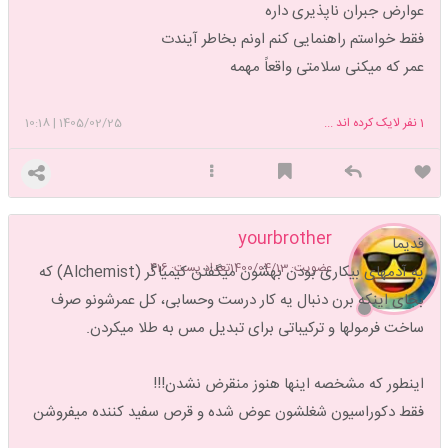
عوارض جبران ناپذیری داره
فقط خواستم راهنمایی کنم اونم بخاطر آیندت
عمر که میکنی سلامتی واقعاً مهمه
1
نفر لایک کرده اند ...
1405/02/25
|
10:18
yourbrother
قدیما
عضویت: 1400/04/13
تعداد پست: 416
یه آدمهای بیکاری بودن بهشون میگفتن کیمیاگر (Alchemist) که
بجای اینکه برن دنبال یه کار درست وحسابی، کل عمرشونو صرف
ساخت فرمولها و ترکیباتی برای تبدیل مس به طلا میکردن.
اینطور که مشخصه اینها هنوز منقرض نشدن!!!
فقط دکوراسیون شغلشون عوض شده و قرص سفید کننده میفروشن