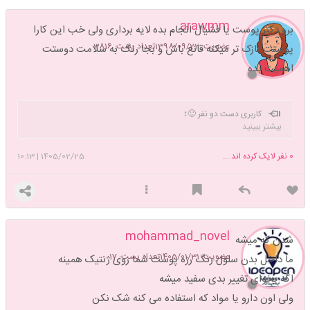
پروفایل خودمم
arawmm
برو دکتر پوست یا فشیال انجام بده لایه برداری ولی خب این کارا
عضویت: 1398/09/22
تعداد پست: 3816
پوستت نازک تر میکنه قانع باش و بجا رنگ به سلامت دوستت
اهمیت بده
کاربری دست دو نفر 🙂↕️
بیشتر ببینید
0
نفر لایک کرده اند ...
1405/02/25
|
10:13
mohammad_novel
شدن که میشه
عضویت: 1405/01/31
تعداد پست: 17
ما داخل بدن سلول رنگ رزه پوست شما روی ژنتیک همینه
اگه بخوای تغییر بدی سفید میشه
ولی اون دارو یا مواد که استفاده می کنه شک نکن