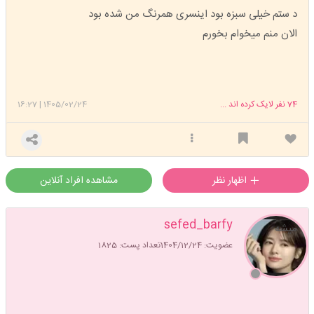
د ستم خیلی سبزه بود اینسری همرنگ من شده بود
الان منم میخوام بخورم
74
نفر لایک کرده اند ...
1405/02/24
|
16:27
اظهار نظر
مشاهده افراد آنلاین
sefed_barfy
میشه
عضویت: 1404/12/24
تعداد پست: 1825