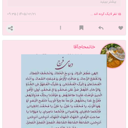
بیشتر ببینید
لولیک الفرج بحق زینب الکبری س
تاپیک شروع نماز داریم. دوست داری نماز
خوندن رو شروع کنی بهم بگو دعوتت کنم با هم شروع کنیم 🥰
15
نفر لایک کرده اند ...
1405/02/21
|
09:35
خانمحاجآقا
دعای فرج
عضویت: 1399/08/08
تعداد پست: 95244