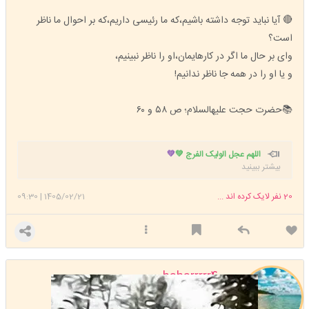
🔴 آیا نباید توجه داشته باشیم،که ما رئیسی داریم،که بر احوال ما ناظر
است؟
وای بر حال ما اگر در کارهایمان،او را ناظر نبینیم،
و یا او را در همه جا ناظر ندانیم!
📚حضرت حجت علیهالسلام؛ ص ۵۸ و ۶۰
اللهم عجل الولیک الفرج 💚
💚
بیشتر ببینید
20
نفر لایک کرده اند ...
1405/02/21
|
09:30
baharrrrr400
استارتر
مدیر