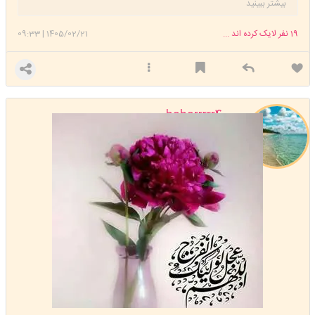
بیشتر ببینید
19
نفر لایک کرده اند ...
1405/02/21
|
09:33
baharrrrr400
استارتر
مدیر
عضویت: 1400/02/10
تعداد پست: 31809