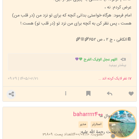
عرض کردم: نه ،
امام فرمود: هرگاه خواستى بدانى آنچه که برای تو نزد من (در قلب من)
هست ، پس نظر کن به آنچه برای من نزد تو (در قلب تو) هست.!
📔الکافی ، ج ۲ ، ص ۶۵۲🌾🌸🌾
اللهم عجل الولیک الفرج 💚
💚
بیشتر ببینید
17
نفر لایک کرده اند ...
1405/02/21
|
09:29
baharrrrr400
🟢 ناظر بر احوال ما
استارتر
مدیر
🔹آیتالله بهجت رحمة الله علیه:
عضویت: 1400/02/10
تعداد پست: 31809