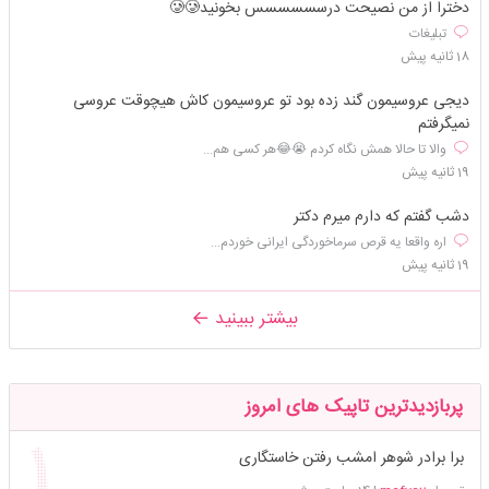
دخترا از من نصیحت درسسسسسس بخونید🥲🥲
تبلیغات
18 ثانیه پیش
دیجی عروسیمون گند زده بود تو عروسیمون کاش هیچوقت عروسی
نمیگرفتم
والا تا حالا همش نگاه کردم 😭😂هر کسی هم...
19 ثانیه پیش
دشب گفتم که دارم میرم دکتر
اره واقعا یه قرص سرماخوردگی ایرانی خوردم...
19 ثانیه پیش
بیشتر ببینید
پربازدیدترین تاپیک های امروز
برا برادر شوهر امشب رفتن خاستگاری