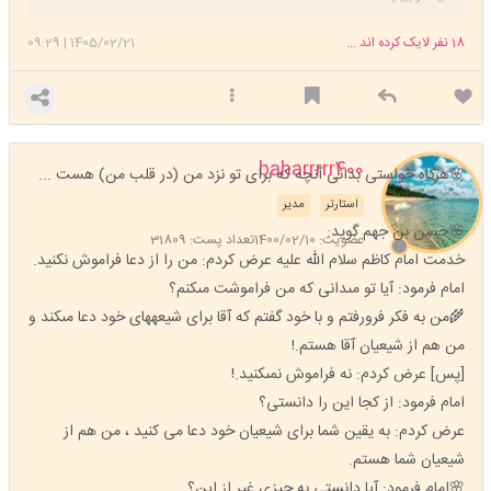
18
نفر لایک کرده اند ...
1405/02/21
|
09:29
baharrrrr400
🌸هرگاه خواستى بدانى آنچه که برای تو نزد من (در قلب من) هست ...
استارتر
مدیر
🌸حسن بن جهم گويد:
عضویت: 1400/02/10
تعداد پست: 31809
خدمت امام کاظم سلام الله عليه عرض کردم: من را از دعا فراموش نکنید.
امام فرمود: آیا تو مىدانى كه من فراموشت مىكنم؟
🌾من به فكر فرورفتم و با خود گفتم كه آقا براى شيعههاى خود دعا مىكند و
من هم از شيعيان آقا هستم.!
[پس] عرض کردم: نه فراموش نمىكنید.!
امام فرمود: از كجا اين را دانستى؟
عرض کردم: به يقين شما برای شیعیان خود دعا می کنید ، من هم از
شیعیان شما هستم.
🌸امام فرمود: آیا دانستی به چیزی غیر از این؟