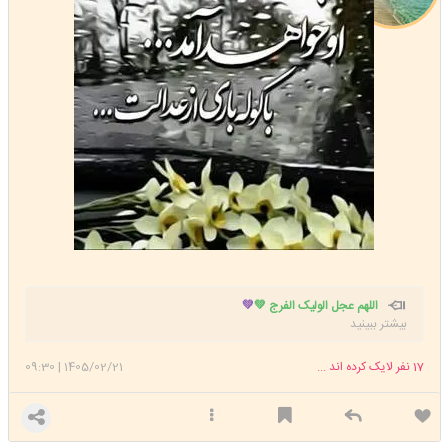
عضویت: 1400/02/10
تعداد پست: 31809
اللهم عجل الولیک الفرج 💚
💚
بیشتر ببینید
17
نفر لایک کرده اند ...
1405/02/21
|
09:30