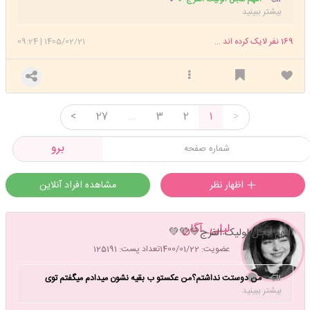
بیشتر ببینید
169
نفر لایک کرده اند ...
1405/02/21
|
09:24
<
27
...
3
2
1
>
برو
اظهار نظر
مشاهده افراد آنلاین
لیلی_آگان
اللهم عجل لولیک الفرج💚💚💚
عضویت: 1400/01/22
تعداد پست: 125191
من دوستت نداشتم؟من عکستو ب بقیه نشون میدادم میگفتم توی
بیشتر ببینید
عکس بدافتاده وگرنه جذابه😒