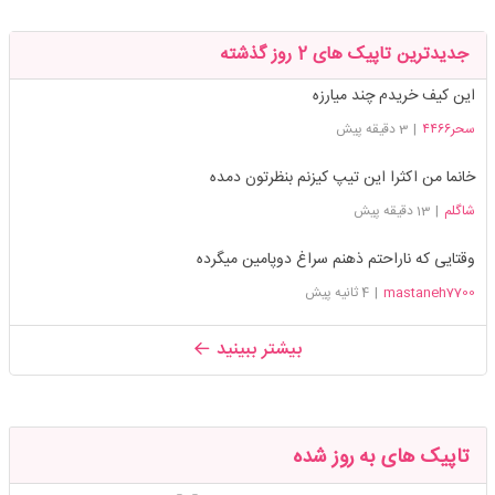
جدیدترین تاپیک های 2 روز گذشته
این کیف خریدم چند میارزه
سحر۴۴۶۶
|
3 دقیقه پیش
خانما من اکثرا این تیپ کیزنم بنظرتون دمده
شاگلم
|
13 دقیقه پیش
وقتایی که ناراحتم ذهنم سراغ دوپامین میگرده
mastaneh7700
|
4 ثانیه پیش
بیشتر ببینید
تاپیک های به روز شده