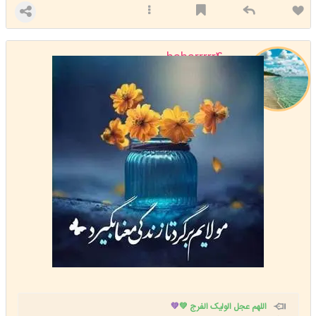
baharrrrr400
استارتر
مدیر
عضویت: 1400/02/10
تعداد پست: 31809
اللهم عجل الولیک الفرج 💚
💚