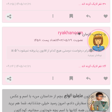
30
نفر لایک کرده اند ...
1405/02/21
|
09:25
ryakhanoom
یا صاحب الزمان 💗✨️
عضویت: 1403/05/29
تعداد پست: 1458
با احترام درخواست دوستی هیچ کدام از اقایون پذیرفته نمیشود🔪🩸🎀
بیشتر ببینید
24
نفر لایک کرده اند ...
1405/02/21
|
09:26
مامان الهام
بچه ها باورتون نمیشه! برای بچم از «داستان من» با اسم و عکس
خودش کتاب سفارش دادم، امروز رسید خیلی جذذذابه، شما هم برید
ببینید،
خوندن همه کتابها با اسم بچه خودتون مجانیه، کودکتون