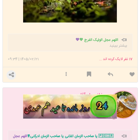
اللهم عجل الولیک الفرج 💚
💚
بیشتر ببینید
17
نفر لایک کرده اند ...
1405/02/21
|
09:34
خانمحاجآقا
عضویت: 1399/08/08
تعداد پست: 95244
🇵🇸🇮🇷 یا صاحب الزمان اغثنی یا صاحب الزمان ادرکنی❣️
اللهم عجل