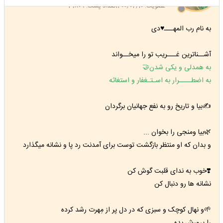
عضویت: 1400/02/10
تعداد پست: 31809
به نام رب المهـــ♥️دی
آشــناترین غـــریب تو را میخــواند
به همدلی و یکی شدن🤝
به اضطــــرار
به اسـتـغفار و استغاثه
✍️بیا و تاریخ رو به نفع جهانیان برگردان
🌿بیا ومنجی را بخوان ...
و بدان که او منتظر بازگشت توست برای آمدنت رد پا و نشانه میگذارد
❣️خوب به ندای قلبت گوش کن
نشانه ها رو دنبال کن
🌱و نهال کوچک و سبزی که در دل پر از مِهرت رشد کرده
را پرورش بده