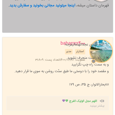
قهرمان داستان میشه،
اینجا میتونید مجانی بخونید و سفارش بدید
.
baharrrrr400
🔅 امام مهدی عجلاللهتعالیفرجه:
استارتر
مدیر
❌ از راه راست منحرف نشوید
عضویت: 1400/02/10
تعداد پست: 31809
و به سمت راه چپ نگرایید
و مقصد خود را با دوستی ما طبق سنّت روشن به سوی ما قرار دهید.
📜بحارالانوار، ج ۳۵، ص ۱۷۹
اللهم عجل الولیک الفرج 💚
💚
بیشتر ببینید