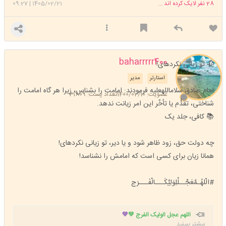
28
نفر لایک کرده اند ...
1405/02/21
|
09:27
baharrrrr400
🥀 تو زیانی نکردهای!
استارتر
مدیر
امام صادق سلاماللهعلیه فرمودند: امامت را بشناس، زيرا هر گاه امامت را
عضویت: 1400/02/10
تعداد پست: 31809
شناختى، تقدُّم يا تأخّر اين امر زيانت ندهد.
📚 کافی، جلد یک
چه دولت حق، زود ظاهر شود و يا دير، تو زيانى نكردهاى!
همانا زيان براى كسى است كه امامش را نشناسد!
#الّلهُـمَّعَجِّــلْلِوَلِیِّکَـــالْفَـــرَج
اللهم عجل الولیک الفرج 💚
💚
بیشتر ببینید