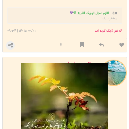
اللهم عجل الولیک الفرج 💚
💚
بیشتر ببینید
16
نفر لایک کرده اند ...
1405/02/21
|
09:34
baharrrrr400
استارتر
مدیر
عضویت: 1400/02/10
تعداد پست: 31809