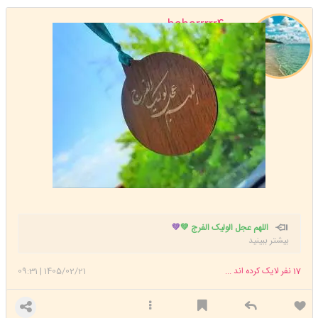
baharrrrr400
استارتر
مدیر
عضویت: 1400/02/10
تعداد پست: 31809
اللهم عجل الولیک الفرج 💚
💚
بیشتر ببینید
17
نفر لایک کرده اند ...
1405/02/21
|
09:31