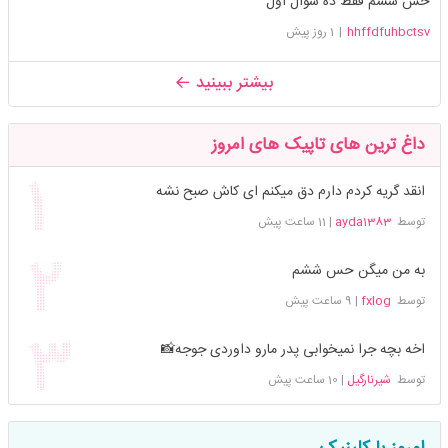
حس ششم فقط ده سوال اول
hhffdfuhbctsv
|
1 روز پیش
بیشتر ببینید
داغ ترین های تاپیک های امروز
انقد گریه کردم دارم دق میکنم ای کاش صبح نشه
توسط
ayda1383
|
11 ساعت پیش
به من میگن حس ششم
توسط
fxlog
|
9 ساعت پیش
اخه بچه جرا نمیخوابی پدر مارو داوردی جوجه📸
توسط
شیرنارگیل
|
10 ساعت پیش