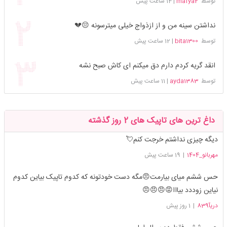
توسط
mafya2
|
14 ساعت پیش
نداشتن سینه من و از ازذواج خیلی میترسونه 😔💔
توسط
bita1300
|
12 ساعت پیش
انقد گریه کردم دارم دق میکنم ای کاش صبح نشه
توسط
ayda1383
|
11 ساعت پیش
داغ ترین های تاپیک های 2 روز گذشته
دیگه چیزی نداشتم خرجت کنم💘
مهربانو_1404
|
19 ساعت پیش
حس ششم میای بیارمت😠مگه دست خودتونه که کدوم تاپیک بیاین کدوم
نیاین زوددد بیااا😡😠😠😠
دریآ839
|
1 روز پیش