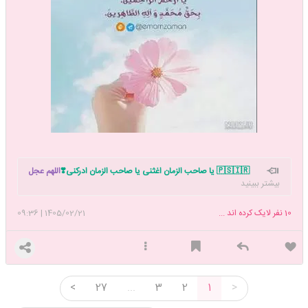
🇵🇸🇮🇷 یا صاحب الزمان اغثنی یا صاحب الزمان ادرکنی❣️
اللهم عجل
بیشتر ببینید
لولیک الفرج بحق زینب الکبری س
تاپیک شروع نماز داریم. دوست داری نماز
خوندن رو شروع کنی بهم بگو دعوتت کنم با هم شروع کنیم 🥰
10
نفر لایک کرده اند ...
1405/02/21
|
09:36
<
27
...
3
2
1
>