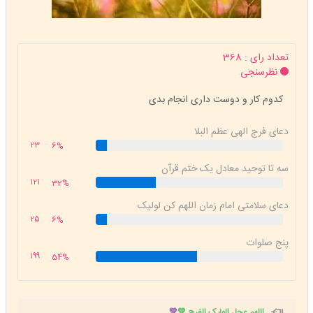
تعداد رای : 368
نظرسنجی
کدوم کار و دوست داری انجام بدی
دعای فرج الهی عظم البلا
23
6%
سه تا توحید معادل یک ختم قرآن
121
32%
دعای سلامتی امام زمان اللهم کن لولیک
25
6%
پنج صلوات
199
54%
اللهم عجل الولیک الفرج 💚
💚