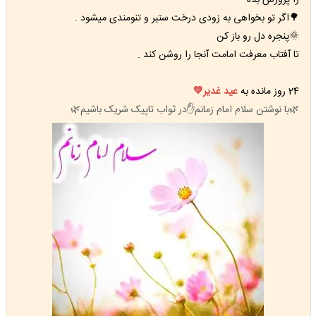
🌳اگر تو بخواهی به زودی درخت ستبر و تنومندی میشود .
🌞پنجره دل رو باز کن
تا آفتاب معرفت امامت آنجا را روشن کند .
24 روز مانده به
عيد غدیر💚
🌿با نوشتن سلام امام زمانم✋در ثواب تاپیک شریک باشیم🌿