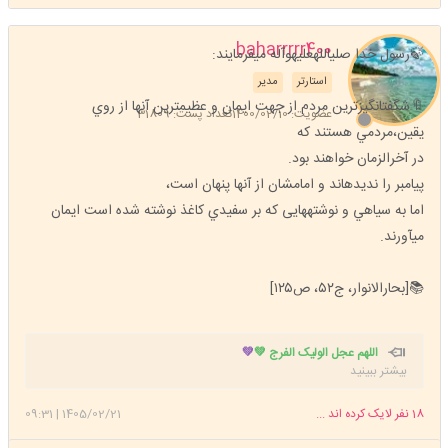
baharrrrr400
🍃رسول خدا صلیاللهعلیهوآله میفرمایند:
استارتر
مدیر
🔖شگفتانگيزترين مردم از جهت ايمان و عظيمترين آنها از روي
عضویت: 1400/02/10
تعداد پست: 31809
يقين،مردمي هستند كه
در آخرالزمان خواهند بود.
پيامبر را نديدهاند و امامشان از آنها پنهان است،
اما به سياهي و نوشتههایی كه بر سفيدي کاغذ نوشته شده است ايمان
میآورند.
📚[بحارالانوار، ج۵۲، ص۱۲۵]
اللهم عجل الولیک الفرج 💚
💚
بیشتر ببینید
18
نفر لایک کرده اند ...
1405/02/21
|
09:31