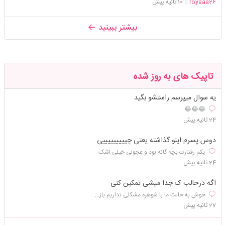
royaaa26
|
10 ثانیه پیش
بیشتر ببینید
تاپیک های به روز شده
یه سوال میپرسم راستشو بگید
😂😂😂
24 ثانیه پیش
دوس پسرم اینو گذاشته یعتی چیییییییییی
یکم رفتارت بچه گانه بود و عجولی خیلی اشک...
24 ثانیه پیش
اگه درحالب ک جدا میشی تمکین کنی
خوش به حالت ما با شوهره مشکلی نداریم باز...
27 ثانیه پیش