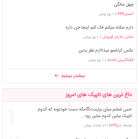
چهل سالگی
آسمان444
|
1 روز پیش
دارم سکته میکنم فک کنم اینجا جن داره
مامان_دلارام_کوروش
|
1 روز پیش
عکس کراشمو میذااارم نظر بدین
قشنگترین_اشتباه
|
1 روز پیش
بیشتر ببینید
داغ ترین های تاپیک های امروز
حس ششم میای بیارمت😠مگه دست خودتونه که کدوم
تاپیک بیاین کدوم نیاین زود...
توسط
دریآ839
|
21 ساعت پیش