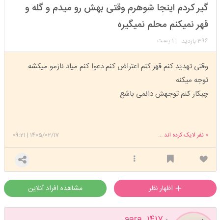
استارتر
مدیر
گیر کردم اینجا شوهرم وقتی بهش رو میدم و گله و
عضویت: 1404/12/07
تعداد پست: 871
قهر نمیکنم محلم نمیگیره
396
| 1 پست
بازدید
وقتی تهدید کنم قهر کنم اعتراض کنم دعوا کنم میاد نازمو میکشه
توجه میکنه
چیکار کنم توجهش دائمی باشع
0
نفر لایک کرده اند ...
1405/02/17
|
09:21
اظهار نظر
مشاهده افراد آنلاین
sara_1417