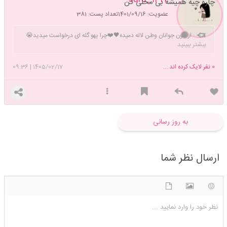
چاره چیه همیشه بی محلی کن
عضویت: 1401/09/16
تعداد پست: 381
از خون جوانان وطن لاله دمیده🖤❤️چرا یهو گله ای درخواست میدید😭
بیشتر ببینید
😭لعنت بهتون
0
نفر لایک کرده اند ...
1405/02/17
|
09:36
به روز رسانی
ارسال نظر شما
شکلک ها
آپلود فایل
اضافه کردن تصویر
نظر خود را وارد نمایید ...