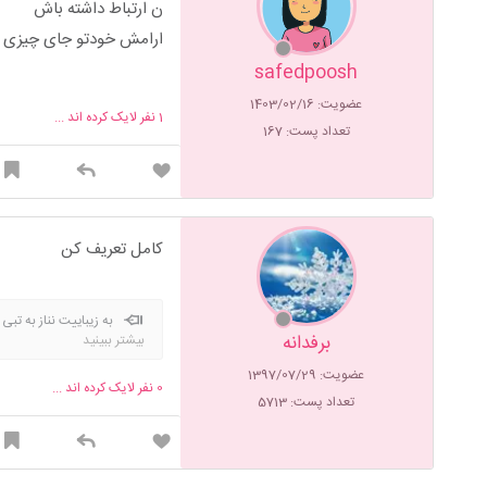
ن ارتباط داشته باش
ارامش خودتو جای چیزی 
safedpoosh
عضویت: 1403/02/16
1
نفر لایک کرده اند ...
تعداد پست: 167
کامل تعریف کن
به زیباییت نناز به تب
برفدانه
بیشتر ببینید
توانی دلی به دست آور دل شک
کنید.عاشق خدا و ۱۴ معصوم هستم. دنیا فانی ست
عضویت: 1397/07/29
0
نفر لایک کرده اند ...
تعداد پست: 5713