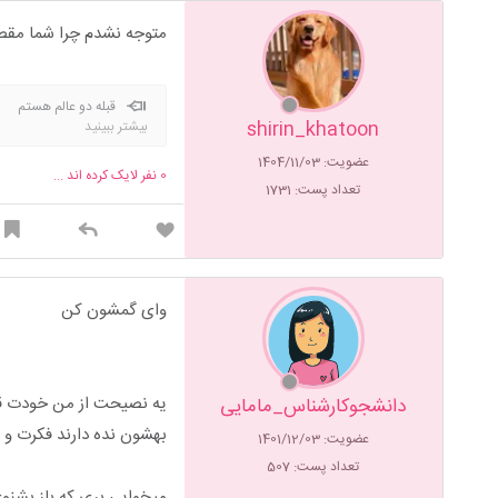
متوجه نشدم چرا شما مقص
قبله دو عالم هستم
shirin_khatoon
بیشتر ببینید
عضویت: 1404/11/03
0
نفر لایک کرده اند ...
تعداد پست: 1731
وای گمشون کن
یه نصیحت از من خودت قربان
دانشجوکارشناس_مامایی
بهشون نده دارند فکرت و 
عضویت: 1401/12/03
تعداد پست: 507
میخوایی بری که باز بشنوی