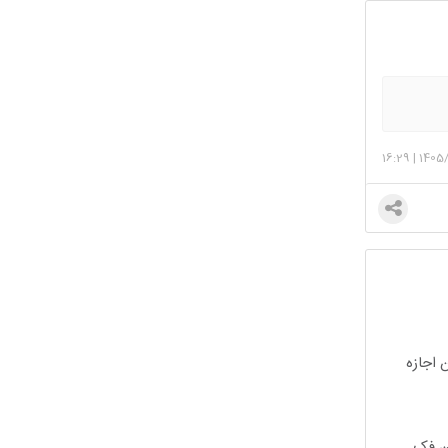
16:29
|
1405/
 اجازه
نن فک