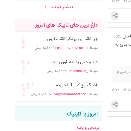
16:26
|
1405/
بیشتر ببینید
داغ ترین های تاپیک های امروز
میل عتیقه
چرا انقد این پزشکیا انقد مغرورن
 بدی به
توسط
moshaverazmoon
|
14 دقیقه پیش
درد و دلای یه ادم فوق زشت
توسط
_mobina0z
|
18 دقیقه پیش
راحتی تو
ایه گذاری
عی داری
قشنگ ربع کیلو قارا خوردم
16:27
|
1405/
شگل پسر
توسط
baghlavaaaaaatorki1
|
15 دقیقه پیش
امروز با کلینیک
پرسش و پاسخ