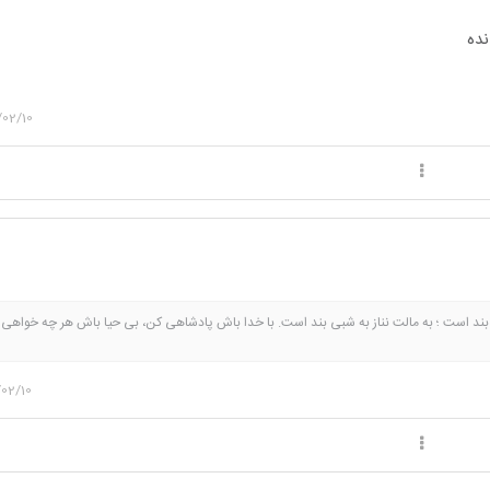
نده
/02/10
ی بند است ؛ به مالت نناز به شبی بند است. با خدا باش پادشاهی کن، بی حیا باش هر چه خواهی ک
ستن هنر نمی باشد.زمین گرده و محاله رفتاری که با دیگران کردی سرت نیاد.به پدر و مادر خود 
02/10