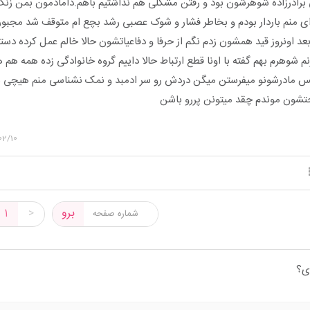
 برادرزاده شوهرشون بود و رفتن مشکلی هم نداشتیم باهم.دامادمون بمن زن
ی منم باردار بودم و بخاطر فشار و شوک عصبی رشد بچع ام متوقف شد مجبو
بعد اونروز قید همشون زدم نگم از حرفا و دفاعیاتشون حالا خالم عمل کرده دس
م شوهرم بهم گفته با اونا قطع ارتباط حالا داییم گروه خانوادگی زده همه هم 
 مادرشونو میفرستن میگن دردش رو سر ادمبد و نمک نشناسی منم هیچی ن
احتشون موندم چقد میتونن پررو باشن
02/10
برو
1
>
ی؟