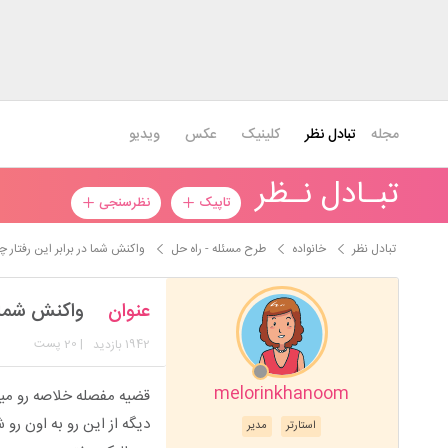
مجله
تبادل نظر
کلینیک
عکس
ویدیو
تبـادل نـظر
تاپیک
نظرسنجی
تبادل نظر
خانواده
طرح مسئله - راه حل
واکنش شما در برابر این رفتار چ
عنوان
واکنش شما د
1942
| 20 پست
بازدید
melorinkhanoom
قضیه مفصله خلاصه رو میگ
دیگه از این رو به اون رو
استارتر
مدیر