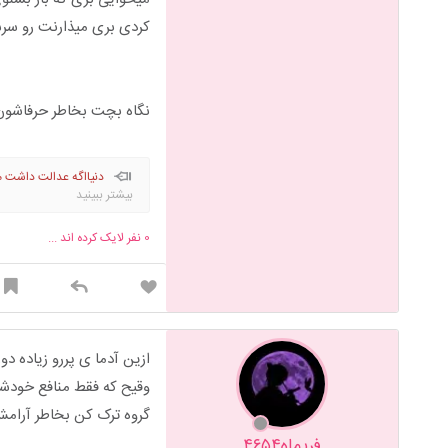
کردی بری میذارنت رو س
نگاه بچت بخاطر حرفاشون 
دنیااگه عدالت داشت 
بیشتر ببینید
0
نفر لایک کرده اند ...
ازین آدما ی پررو زیاده دو
وقیح که فقط منافع خود
گروه ترک کن بخاطر آرا
فریماه۴۶۵۴