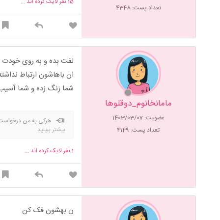
15
نفر لایک کرده اند ...
تعداد پست: 4348
لفت بده و به روی خودت ن
ان باهاشون ارتباط نداش
شما زنگ زده و شما آسیب
مامانخانوم_دوقلوها
عضویت: 1403/03/07
هرکی به من درخواست 
بیشتر ببینید
تعداد پست: 4149
براش مهم نیست-رفتاراش تناق
نمیکنه؟چون فکر میکنه ارزش
1
نفر لایک کرده اند ...
براش-بیش از پنج ساله باها
یه جا گریبان زندگیتون رو میگ
ن بهشون فک کن