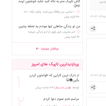
کاش تاپیک منم یه نگاه کنید شاید خوشتون اومد
ندیم.
🥲🩵
—سامی، من واقعاً دیرم شده. پاشو دیگه.—نه...
16:26
|
1405/
-42 ثانیه پیش
من تو زندگی متاهلی تنها موندم یه لحظه بیایین
ادم مشروب خور رفیق باز ادم زندگی نمیشه
-41 ثانیه پیش
بیشتر ببینید
پربازدیدترین تاپیک های امروز
از دارک ترین کارایی که اقوامتون کردن
16:26
|
1405/
بگین🌚😂
توسط
بلوپ_نت_نیاز
|
23 ساعت پیش
مراسم ختم عموم دعوا کردم