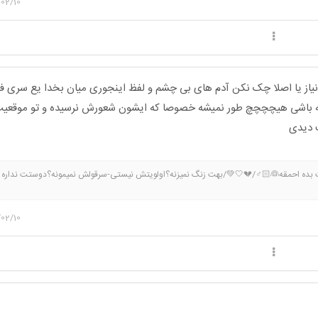
02/10
یاز یا اصلا چک نکن آدم های بی چشم و لفظ اینجوری میان بخدا یع سری فا
ته باشی هیچچچچ طور نمیشه خصوصا که ایشون شعورش نرسیده و تو موقعیت
 دیدی
بده احمقه👰🏻♂️/💔🤍💚/بهت زنگ نمیزنه؟اولویتش نیستی-سرقولش نمیمونه؟دوستت نداره نا
ض داره؟ یکی دیگه رو داره-فقط وقتی کارت داره یادت میفته؟داره ازت استفاده میکنه-روت سرم
شو نداری-بیش از دوساله باهاشی با خانوادش اشنات نکرده؟خب تو فرد مورد نظرش نیستی یه نف
02/10
شی بدون حلقه؟زیاد سخت نگیر هنوز داره میگرده دنبال فرد مورد نظرخواهرای قشنگم گذشته خو
یره مطلع باشید چی اتفاق افتاده