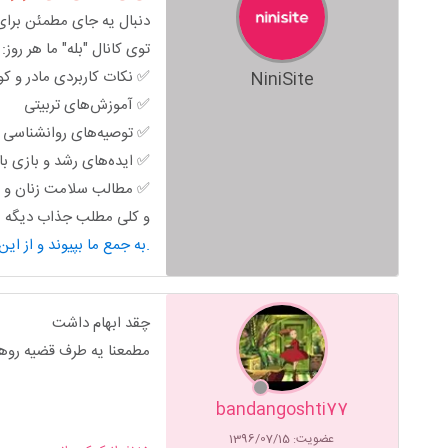
دنبال یه جای مطمئن برای 
توی کانال "بله" ما هر روز:
✅ نکات کاربردی مادر و ک
NiniSite
✅ آموزش‌های تربیتی
✅ توصیه‌های روانشناسی خ
✅ ایده‌های رشد و بازی ب
✅ مطالب سلامت زنان و ب
و کلی مطلب جذاب دیگه من
به جمع ما بپیوند و از این محتوای کاربردی استفاده کن.
چقد ابهام داشت
مطمعنا یه طرف قضیه روه
bandangoshti77
عضویت: 1396/07/15