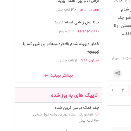
قرص الانزاپین لطفااا بیاید
گ زد گفت
ر شدم
aylahastam
|
-49 ثانیه پیش
تشو چند
چنتا عمل زیبایی انجام دادید
هستن اونا
taraneh3890
|
4 ثانیه پیش
گفتم
خدایا دیوونه شدم بالاخره موهامو پروتئین کنم یا
نهههههه
16:10
|
1405/
جینگولی989
|
11 ثانیه پیش
بیشتر ببینید
<
2
تاپیک های به روز شده
چقد کمک درسی گرون شده
تلاشتو بکن ایشالا بهترین رشته قبول میشی ...
-43 ثانیه پیش