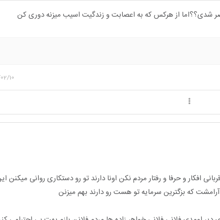
ر شدی؟؟اما از هرکس که به اعصابت و زندگیت اسیب میزنه دوری کن
02/10
ی افکار و حرفا و رفتار مردم نکن اونا دارند تو رو دستکاری روانی میکنن این
آرامشت که بزگترین سرمایه تو هست رو دارند بهم میزنن
 دیر اومدی فلانی فلانی خواهر زاده ها مردم فلانن بازم بهت بی احترامی ک