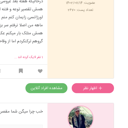
درحالیکه هفته بعد عروسی
عضویت: 1402/07/14
همش تقصیر توعه و فتنه ا
تعداد پست: 2670
اورژانسی زایمان کنم منم 
ماهه من اصلا نرفتم سر بزن
همش متلک بار میکنم عکس
گروهم ترکنکردم اما از وق
1
نفر لایک کرده اند ...
اظهار نظر
مشاهده افراد آنلاین
خب چرا میگن شما مقصر