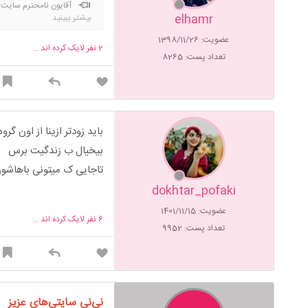
آقایون نامحترم سایت 
elhamr
بیشتر ببینید
عضویت: 1398/11/26
2
نفر لایک کرده اند ...
تعداد پست: 8265
باید زودتر ازینا از اون گ
بیخیال ب زندگیت برس
تاجایی ک میتونی باهاشون
dokhtar_pofaki
عضویت: 1401/11/15
6
نفر لایک کرده اند ...
تعداد پست: 9952
نی‌نی سایتی‌های عزیز