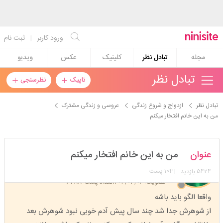
ورود کاربر
|
ثبت نام
مجله
تبادل نظر
کلینیک
عکس
ویدیو
تبادل نظر
تاپیک
نظرسنجی
تبادل نظر
ازدواج و شروع زندگی
عروسی و زندگی مشترک
من به این خانم افتخار میکنم
ilcey
عنوان
من به این خانم افتخار میکنم
استارتر
مدیر
5424
| 104 پست
بازدید
عضویت: 1403/03/06
تعداد پست: 6288
واقعا الگو باید باشه
از شوهرش جدا شد چند سال پیش آدم خوبی نبود شوهرش بعد