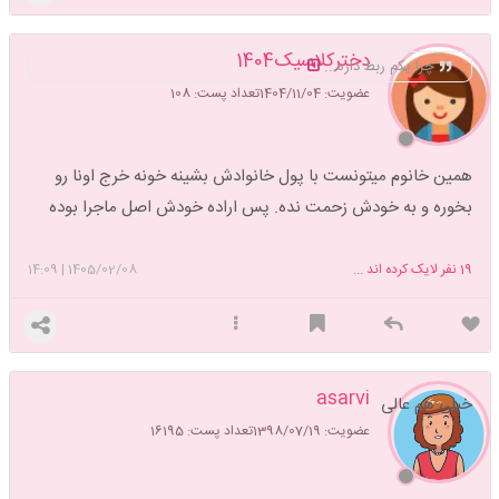
دخترکلاسیک1404
چرا یکم ربط داره...
عضویت: 1404/11/04
تعداد پست: 108
همین خانوم میتونست با پول خانوادش بشینه خونه خرج اونا رو
بخوره و به خودش زحمت نده. پس اراده خودش اصل ماجرا بوده
19
نفر لایک کرده اند ...
1405/02/08
|
14:09
asarvi
خیلی هم عالی
عضویت: 1398/07/19
تعداد پست: 16195