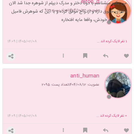
elfoo_d
من یکیو میشناسم با دوتا دختر و مدرک دیپلم از شوهره جدا شد الان
عضویت: 1404/10/22
تعداد پست: 913
دکترای حقوق داره و ازدواج موفق کرده و با این که شوهرش فامیل
ما بود و نه خودش، واقعا مایه افتخاره
1
نفر لایک کرده اند ...
1405/02/08
|
14:09
anti_human
دمش گرم
عضویت: 1404/08/12
تعداد پست: 2095
0
نفر لایک کرده اند ...
1405/02/08
|
14:09