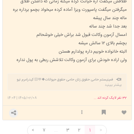
طلاقش میگفت آره خیانت کرده میکنه زمانی که داشتن طلاق
میگرفتن میگفت پاسپورت ویزا آماده کرده میخواد بچمو برداره بره
ماله چند سال پیشه
بعد جدا شد چند ساله
امسال آزمون وکالت قبول شد براش خیلی خوشحالم
بچشم بالای ۱۲ سالش میشه
البته خانواده خوبیم داره پولدارم هستن
ولی اراده خودش برای آزمون وکالت تلاشش ربطی به پول نداره
فمینیستم حامی حقوق زنان حامی حقوق حیوانات🍀🫶🏻 کیدرامرم نیو
بیشتر ببینید
آرمیم💜 بایسم یونگیه🍊🍓💜 کتاب بخونید ورزش کنید🍀🍓
32
نفر لایک کرده اند ...
1405/02/08
|
14:04
<
7
...
3
2
1
>