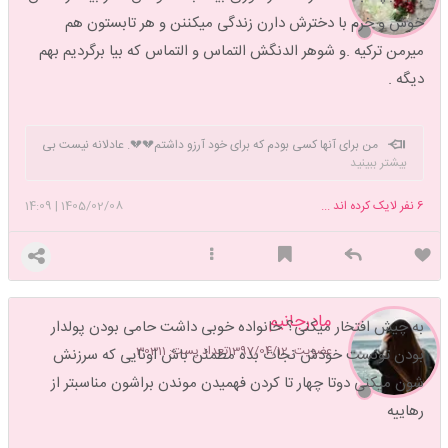
خوش و خرم با دخترش دارن زندگی میکننن و هر تابستون هم
میرمن ترکیه .و شوهر الدنگش التماس و التماس که بیا برگردیم بهم
دیگه .
من برای آنها کسی بودم که برای خود آرزو داشتم💔💔. عادلانه نیست بی
بیشتر ببینید
تو سر کنم ؛بی هوای تو
6
نفر لایک کرده اند ...
1405/02/08
|
14:09
مادرجانیم
به چیش افتخار میکنی؟ خانواده خوبی داشت حامی بودن پولدار
عضویت: 1397/04/12
تعداد پست: 30311
بودن تونست خودش نجات بده مطمئن باش اونایی که سرزنش
شون میکنی دوتا چهار تا کردن فهمیدن موندن براشون مناسبتر از
رهاییه