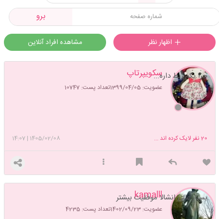
برو
اظهار نظر
مشاهده افراد آنلاین
سکویپرتاپ
چرا یکم ربط داره...
عضویت: 1399/04/05
تعداد پست: 10747
20
نفر لایک کرده اند ...
1405/02/08
|
14:07
kamalll
بسیار عالی انشالا موفقیت بیشتر
عضویت: 1402/09/23
تعداد پست: 4235