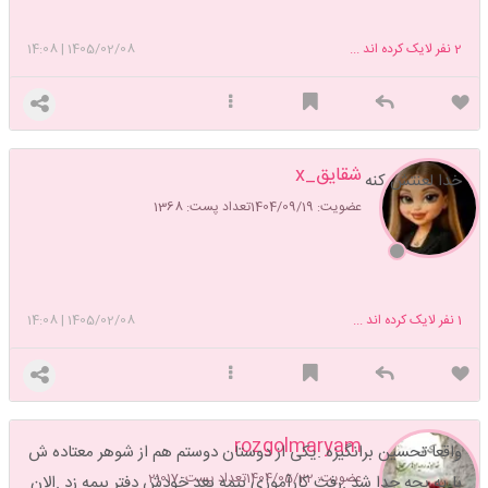
2
نفر لایک کرده اند ...
1405/02/08
|
14:08
شقایق_x
خدا لعنتش کنه
عضویت: 1404/09/19
تعداد پست: 1368
1
نفر لایک کرده اند ...
1405/02/08
|
14:08
rozgolmaryam
واقعا تحسین برانگیزه .یکی از دوستان دوستم هم از شوهر معتاده ش
عضویت: 1404/05/22
تعداد پست: 21017
با یه بچه جدا شد .رفت کارآموزی بیمه بعد خودش دفتر بیمه زد .الان