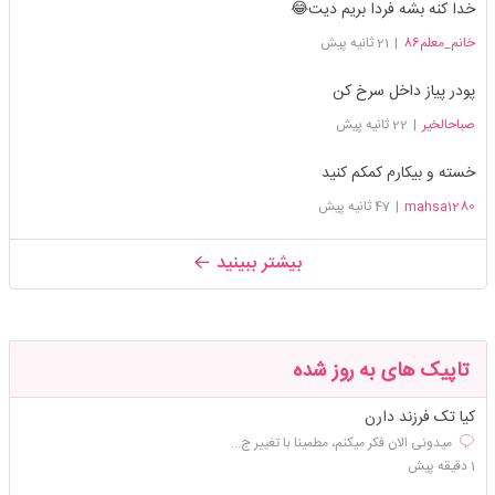
خدا کنه بشه فردا بریم دیت😂
خانم_معلم86
|
21 ثانیه پیش
پودر پیاز داخل سرخ کن
صباحالخیر
|
22 ثانیه پیش
خسته و بیکارم کمکم کنید
mahsa1280
|
47 ثانیه پیش
بیشتر ببینید
تاپیک های به روز شده
کیا تک فرزند دارن
میدونی الان فکر میکنم، مطمینا با تغییر ج...
1 دقیقه پیش