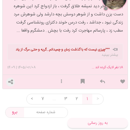
با داییم .. اخر دید نمیشه طلاق گرفت ، باز ازدواج کرد این شوهره
دست بزن داشت و از شوهر دومش بچه دارشد ولی شوهرش مرد
زندگی نبود ، جداشد ، رفت درس خوند دکترای رونشناسی گرفت
مطب زد ، پارسالم مهاجرت کرد رفت با بچش . دمشگرم واقعا ...
"""
چیزی نیست که با گذشت زمان و چمیدانم...گریه و حتی مرگ از یاد
بیشتر ببینید
برود... حتی اگر از استخوان هایم ذره ای در باد بماند نام شمارا فریاد خواهم
زد...😭🥀🖤""""
18
نفر لایک کرده اند ...
1405/02/08
|
14:09
<
7
...
3
2
1
>
برو
به روز رسانی