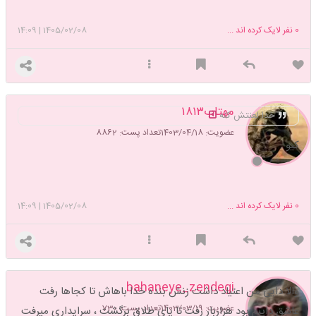
0
نفر لایک کرده اند ...
1405/02/08
|
14:09
مهتاب۱۸۱۳
خدا لعنتش کنه
عضویت: 1403/04/18
تعداد پست: 8862
کیو
0
نفر لایک کرده اند ...
1405/02/08
|
14:09
bahaneye_zendegi
والا دایی من اعتیاد داشت زنش بنده خدا باهاش تا کجاها رفت
عضویت: 1403/03/19
تعداد پست: 730
عاشق داییم بود هزاربار رفت تا پای طلاق برگشت ، سرایداری میرفت