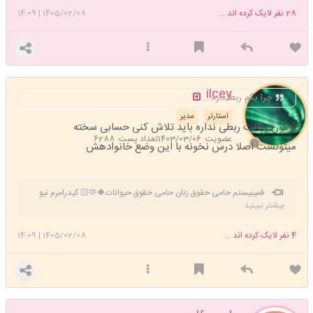
28
نفر لایک کرده اند ...
1405/02/08
|
14:09
ilcey
چرا یکم ربط داره...
استارتر
مدیر
آزمون وکالت ربطی نداره باید تلاش کنی حسابی سخته
عضویت: 1403/03/06
تعداد پست: 6288
میتونست اصلا درس نخونه با این وضع خانوادهش
فمینیستم حامی حقوق زنان حامی حقوق حیوانات🍀🫶🏻 کیدرامرم نیو
بیشتر ببینید
آرمیم💜 بایسم یونگیه🍊🍓💜 کتاب بخونید ورزش کنید🍀🍓
4
نفر لایک کرده اند ...
1405/02/08
|
14:09