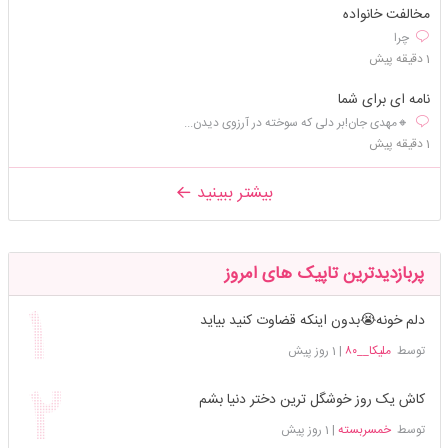
مخالفت خانواده
چرا
1 دقیقه پیش
نامه ای برای شما
🔸مهدی جان!بر دلی که سوخته در آرزوی دیدن...
1 دقیقه پیش
بیشتر ببینید
پربازدیدترین تاپیک های امروز
دلم خونه😭بدون اینکه قضاوت کنید بیاید
توسط
ملیکا__۸۰
|
1 روز پیش
کاش یک روز خوشگل ترین دختر دنیا بشم
توسط
خمسربسته
|
1 روز پیش