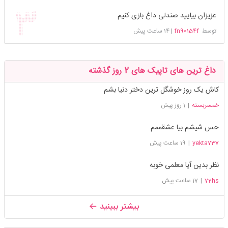
عزیزان بیایید صندلی داغ بازی کنیم
توسط
fn90154f
|
14 ساعت پیش
داغ ترین های تاپیک های 2 روز گذشته
کاش یک روز خوشگل ترین دختر دنیا بشم
خمسربسته
|
1 روز پیش
حس شیشم بیا عشقممم
yekta737
|
19 ساعت پیش
نظر بدین آیا معلمی خوبه
72hs
|
17 ساعت پیش
بیشتر ببینید