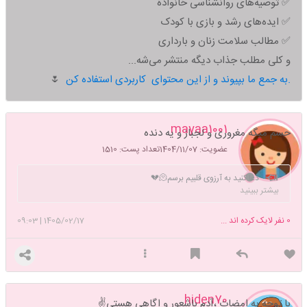
✅ توصیه‌های روانشناسی خانواده
✅ ایده‌های رشد و بازی با کودک
✅ مطالب سلامت زنان و بارداری
و کلی مطلب جذاب دیگه منتشر می‌شه...
به جمع ما بپیوند و از این محتوای کاربردی استفاده کن.
🌷
mayaa1001
حسم میگه مغروری و لجباز و یه دنده
عضویت: 1404/11/07
تعداد پست: 1510
دعا کنید به آرزوی قلبیم برسم🫠💔
بیشتر ببینید
0
نفر لایک کرده اند ...
1405/02/17
|
09:03
hiden70
با توجه به امضات ،آدم باشعور و اگاهی هستی✌