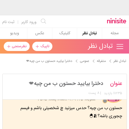
ورود کاربر
|
ثبت نام
مجله
تبادل نظر
کلینیک
عکس
ویدیو
تبادل نظر
تاپیک
نظرسنجی
تبادل نظر
متفرقه
عمومی
دخترا بیایید حستون ب من چیه💋
delin83
عنوان
دخترا بیایید حستون ب من چیه💋
استارتر
مدیر
11235
| 8 پست
بازدید
عضویت: 1402/03/25
تعداد پست: 3585
حستون ب من چیه؟ حدس میزنید چ شخصیتی باشم و فیسم
چجوری باشه؟🫂🐣