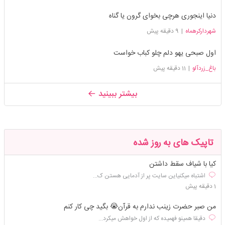
دنیا اینجوری هرچی بخوای گرون یا گناه
شهردارکرهماه
|
9 دقیقه پیش
اول صبحی یهو دلم چلو کباب خواست
باغ_زردآلو
|
11 دقیقه پیش
بیشتر ببینید
تاپیک های به روز شده
کیا با شیاف سقط داشتن
اشتباه میکنیاین سایت پر از آدمایی هستن ک...
1 دقیقه پیش
من صبر حضرت زینب ندارم به قرآن😭 بگید چی کار کنم
دقیقا همینو فهمیده که از اول خواهش میکرد...