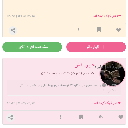
25
نفر لایک کرده اند ...
1405/02/05
|
09:51
اظهار نظر
مشاهده افراد آنلاین
حریر_اتش
عزیزم شما منی؟
عضویت: 1405/01/29
تعداد پست: 543
قلم در دست من می نگارد🌱 نویسنده ی رویا های ابریشمی؛ناز کنی ،
بیشتر ببینید
نظر کنی ، قهر کنی ، ستم کنی گر که جفا ، گر که وفا ، از تو حذر نمیکنم ⛅️ قسم
میخورم که از زیبایی او چیزی درک نمیکردم اما دوست داشتم که وقتی این طور
16
نفر لایک کرده اند ...
1405/02/16
|
16:59
در مقابل من میایستد تماشایش کنم.☁️🪽