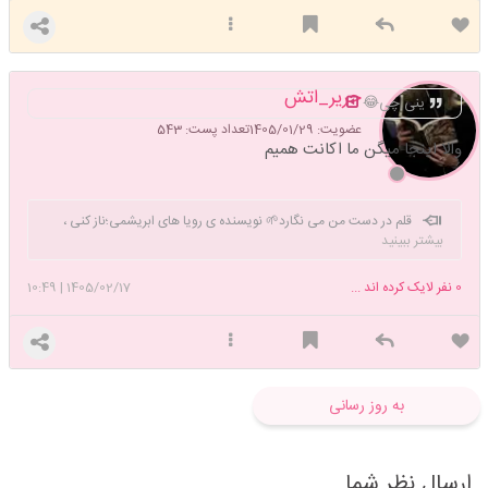
حریر_اتش
ینی چی😂
عضویت: 1405/01/29
تعداد پست: 543
والا اینجا میگن ما اکانت همیم
قلم در دست من می نگارد🌱 نویسنده ی رویا های ابریشمی؛ناز کنی ،
بیشتر ببینید
نظر کنی ، قهر کنی ، ستم کنی گر که جفا ، گر که وفا ، از تو حذر نمیکنم ⛅️ قسم
میخورم که از زیبایی او چیزی درک نمیکردم اما دوست داشتم که وقتی این طور
0
نفر لایک کرده اند ...
1405/02/17
|
10:49
در مقابل من میایستد تماشایش کنم.☁️🪽
به روز رسانی
ارسال نظر شما