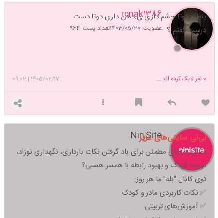
ronak1386
بنظرم دوتا چشم داری ی.دهن داری دوتا دست
عضویت: 1403/05/20
تعداد پست: 964
درست گفتم ؟
0
نفر لایک کرده اند ...
1405/02/17
|
09:02
NiniSite
نی‌نی سایتی‌های عزیز
دنبال یه جای مطمئن برای یاد گرفتن نکات بارداری، نگهداری نوزاد،
تربیت کودک و بهبود رابطه با همسر هستی؟
توی کانال "بله" ما هر روز:
✅ نکات کاربردی مادر و کودک
✅ آموزش‌های تربیتی