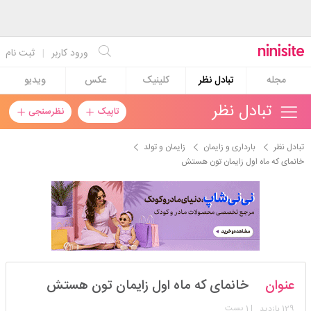
ورود کاربر
|
ثبت نام
مجله
تبادل نظر
کلینیک
عکس
ویدیو
تبادل نظر
تاپیک
نظرسنجی
تبادل نظر
بارداری و زایمان
زایمان و تولد
خانمای که ماه اول زایمان تون هستش
دخترشجاع۲۰۲۰
عنوان
خانمای که ماه اول زایمان تون هستش
استارتر
مدیر
129
| 1 پست
بازدید