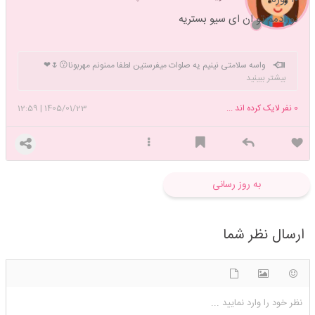
نوزادمم تو ان ای سیو بستریه
واسه سلامتی نینیم یه صلوات میفرستین لطفا ممنونم مهربونا😗🌷❤
بیشتر ببینید
0
نفر لایک کرده اند ...
1405/01/23
|
12:59
به روز رسانی
ارسال نظر شما
شکلک ها
آپلود فایل
اضافه کردن تصویر
نظر خود را وارد نمایید ...