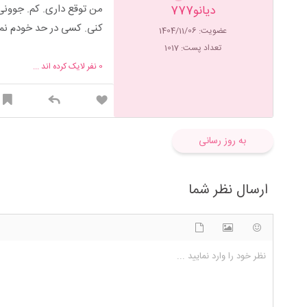
من توقع داری. کم. جوونی
دیانو777
کنی. کسی در حد خودم نمیب
عضویت: 1404/11/06
تعداد پست: 1017
0
نفر لایک کرده اند ...
به روز رسانی
ارسال نظر شما
شکلک ها
آپلود فایل
اضافه کردن تصویر
نظر خود را وارد نمایید ...