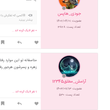
جودی_هاپس
🦋کسی که تفکرش با ت
بیشتر ببینید
عضویت: 1402/04/01
می پذیرفتیم، روابطمان بهتر 
کسی تعلق ندارد🌱”.
تعداد پست: 3828
0
نفر لایک کرده اند ...
متاسفانه تو این موارد ر
زهره و پسرشون هرجور رفت
آرامش_مطلق12345
عضویت: 1403/07/13
1
نفر لایک کرده اند ...
تعداد پست: 530