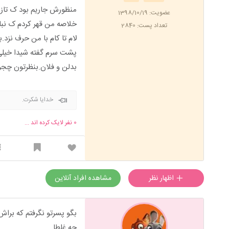
عضویت: 1398/10/19
خلاصه من قهر کردم ک نبا
تعداد پست: 2840
لام تا کام با من حرف نزد
پشت سرم گفته شیدا خیلی
بدلن و فلان.بنظرتون چجو
خدایا شکرت.
0
نفر لایک کرده اند ...
اظهار نظر
مشاهده افراد آنلاین
بگو پسرتو نگرفتم که براش
چه غلطا