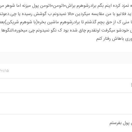
منظورش جاریم بود ک تازه نمزد کرده اینم بگم برادرشوهرم براش10تومن10تومن پول میزن
ید فلانیو با من مقایسه میکردین حالا نمیدونم ب گوشش رسیده یا چی.دعوت
.با منی ک از حق بچم گذشتم تا برادرشوهرم ماشین بخره(با شوهرم شریکن)بعد 
 خودشو میگرفت اونقدرم چاق شده بود ک نگو نمیدونم چی میخوره،النگوها
ری باهاش رفتار کنم
/01/15
 پول بفرستم