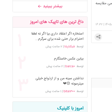
کسی مقایسه
بیشتر ببینید
داغ ترین های تاپیک های امروز
16:32
|
1405/
استخاره اگر اعتقاد داری بیا اگر نه لطفا
احترام بزار حتی شده برای سرگرم...
توسط
شبکنارto
|
2 ساعت پیش
بیاین عکس خاستگارم
توسط
barca0
|
2 ساعت پیش
نداشتن سینه من و از ازذواج خیلی
میترسونه 😔💔
توسط
bita1300
|
1 ساعت پیش
امروز با کلینیک