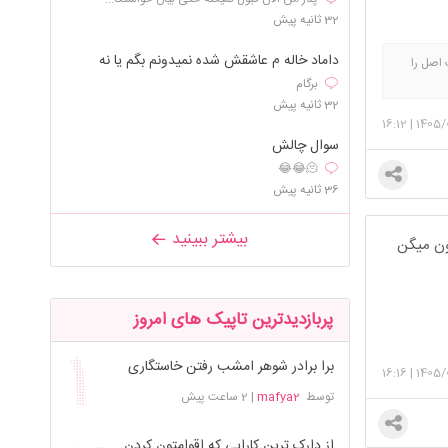
32 ثانیه پیش
داماد خاله م عاشقش شده نمیدونم بگم یا نه
اصل را
برگام
آسمان به
32 ثانیه پیش
16:12
|
1405/
سوال چالش
🫠😂😂
36 ثانیه پیش
بیشتر ببینید
ون میگن
پربازدیدترین تاپیک های امروز
برا برادر شوهر امشب رفتن خاستگاری
16:16
|
1405/
توسط
mafya2
|
2 ساعت پیش
از دارک ترین کارایی که اقوامتون کردن