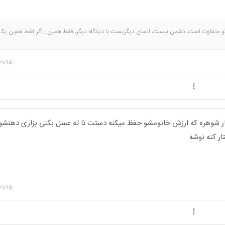
و متفاوت است، دشمن نیست، انسان دیگریست با دیدگاه دیگر، فقط همین...اگر فقط همین یک 
می شد، آرامشی توام با احترام، به همین سادگی! مشکل ما افکار بسته است..!
“بلند پرواز باش🕊 
01/15
فتار شوهره که ارزش خانومشو حفظ میکنه دستت تا ته عسل بکنی بزاری دهنش
ار کنه نوشه
01/15