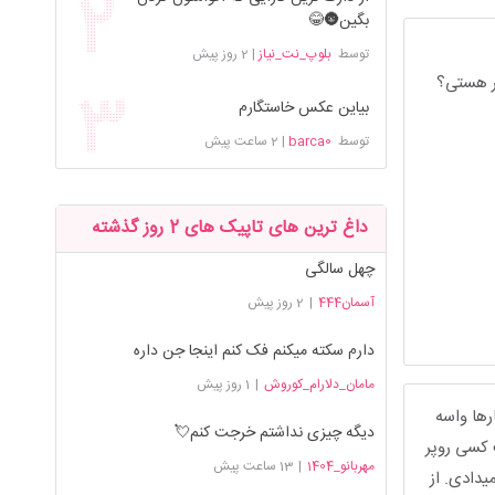
بگین🌚😂
توسط
بلوپ_نت_نیاز
|
2 روز پیش
سر هستی؟
بیاین عکس خاستگارم
توسط
barca0
|
2 ساعت پیش
داغ ترین های تاپیک های 2 روز گذشته
چهل سالگی
آسمان444
|
2 روز پیش
دارم سکته میکنم فک کنم اینجا جن داره
مامان_دلارام_کوروش
|
1 روز پیش
رها واسه
دیگه چیزی نداشتم خرجت کنم💘
 کسی روپر
مهربانو_1404
|
13 ساعت پیش
یدادی. از