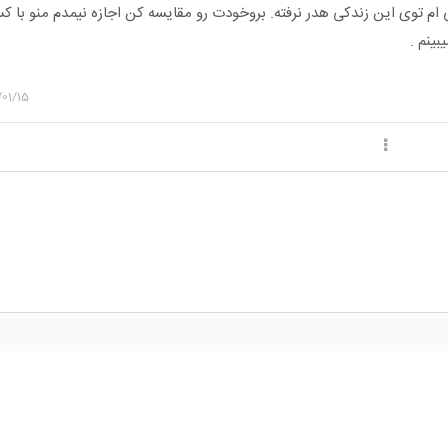
 ام توی این زندکی هدر نرفته. بروخودت رو مقایسه کن اجازه نیمدم منو با 
ینم .
01/15