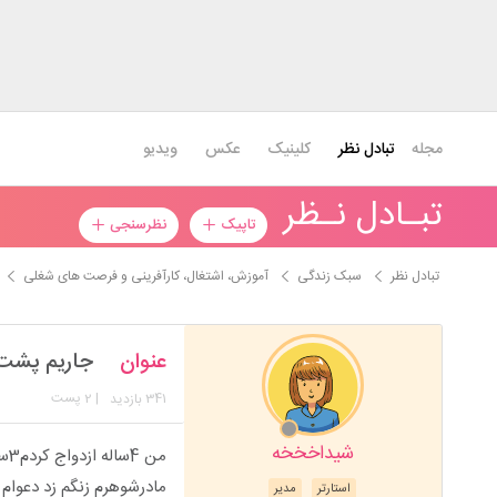
مجله
تبادل نظر
کلینیک
عکس
ویدیو
تبـادل نـظر
تاپیک
نظرسنجی
تبادل نظر
سبک زندگی
آموزش، اشتغال، کارآفرینی و فرصت های شغلی
عنوان
جاریم پشت 
341
| 2 پست
بازدید
شیداخخخه
مادرشوهرم زنگم زد دعوام
استارتر
مدیر