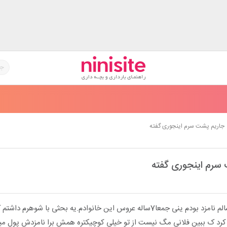
جاریم پشت سرم اینجوری گفته
سرم اینجوری گفته
من 4ساله ازدواج کردم3سالم نامزد بودم ینی جمعا7ساله عروس این خانوادم.یه بحثی با شوهرم داش
 کرد ک ببین فلانی مگ نیست از تو خیلی کوچیکتره همش برا نامزدش پول میف