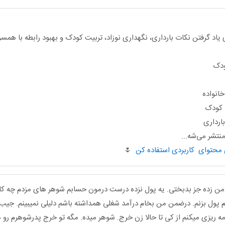
یاد گرفتن نکات بارداری، نگهداری نوزاد، تربیت کودک و بهبود رابطه با هم
ودک
انواده
ا کودک
ارداری
تشر می‌شه...
🌷
ن زده جز بدبختی. یه پول نزده درست درمون حسابم شوهر های مزدم چه کا
م پول بزنم. درضمن من بخام درآمد شغلی همداشته باشم دلیلی نمیبینم. جیب
امه ریزی میکنم از کی تا حالا زن خرج. شوهر میده. مگه تو خرج پدرشوهرم رو م