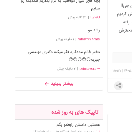
بچه های شیراز موافقید یه قرار بذاریم همدیگه رو
ه اما شوهر من چی!!
ببینیم
ش کردیم
لیلادیبا
|
31 ثانیه پیش
رفته
 دخترش
رشد مو
raha6778mis
|
1 دقیقه پیش
دختر خالم مددکاره فکر میکنه دکتری مهندسی
چیزیه😶😶😶😶😶
primavera00
|
2 دقیقه پیش
15:57
|
1405
بیشتر ببینید
تاپیک های به روز شده
هستین داستان رابطمو بگم
پدر من الان قبول نمیکنه حتی بیان خواستگا...