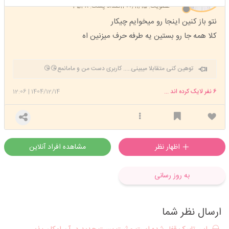
عضویت: 1400/11/15
تعداد پست: 3528
نتو باز کنین اینجا رو میخوایم چیکار
کلا همه جا رو بستین یه طرفه حرف میزنین اه
توهین کنی متقابلا میبینی..... کاربری دست من و مامانمع😘😘
6
نفر لایک کرده اند ...
1404/12/14
|
12:06
اظهار نظر
مشاهده افراد آنلاین
به روز رسانی
ارسال نظر شما