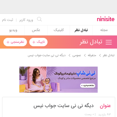
ورود کاربر
|
ثبت نام
مجله
تبادل نظر
کلینیک
عکس
ویدیو
تبادل نظر
تاپیک
نظرسنجی
تبادل نظر
متفرقه
عمومی
دیگه نی نی سایت جواب نیس
jjjjh
عنوان
دیگه نی نی سایت جواب نیس
استارتر
مدیر
83
| 0 پست
بازدید