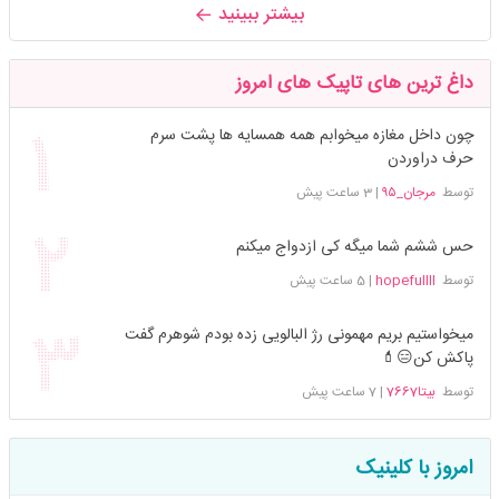
بیشتر ببینید
داغ ترین های تاپیک های امروز
چون داخل مغازه میخوابم همه همسایه ها پشت سرم
حرف دراوردن
توسط
مرجان_۹۵
|
3 ساعت پیش
حس ششم شما میگه کی ازدواج میکنم
توسط
hopefullll
|
5 ساعت پیش
میخواستیم بریم مهمونی رژ البالویی زده بودم شوهرم گفت
پاکش کن😑💄
توسط
بیتا7667
|
7 ساعت پیش
امروز با کلینیک