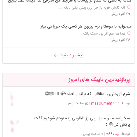
هدیه به کسی که شمع تراپیست با شرایط من معرفی کنه میشه لطفا بیاین
اگه کارش خوبه باز چرا بری پیش یکی دیگه !...
-49 ثانیه پیش
میخوایم با دوستام برم بیرون هر کسی یک خوراکی بیار
غدا هم هم اگر بود سبک باشه
-46 ثانیه پیش
بیشتر ببینید
پربازدیدترین تاپیک های امروز
شرم آوردترین اتفاقاتی که براتون افتاده🫣🤦🏻‍♀️🤣😂
توسط
masoumeh4444
|
15 ساعت پیش
میخواستیم بریم مهمونی رژ البالویی زده بودم شوهرم گفت
پاکش کن😑💄
توسط
بیتا7667
|
7 ساعت پیش