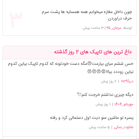
چون داخل مغازه میخوابم همه همسایه ها پشت سرم
حرف دراوردن
توسط
مرجان_۹۵
|
3 ساعت پیش
داغ ترین های تاپیک های 2 روز گذشته
حس ششم میای بیارمت😠مگه دست خودتونه که کدوم تاپیک بیاین کدوم
نیاین زوددد بیااا😡😠😠😠
دریآ839
|
2 روز پیش
دیگه چیزی نداشتم خرجت کنم💘
مهربانو_1404
|
1 روز پیش
پسره تو ماشین منو دیت اول دستمالی کرد و رفته
شاتوت_نمکی
|
5 ساعت پیش