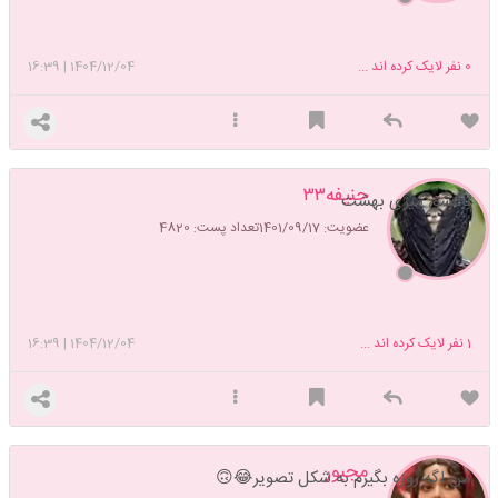
0
نفر لایک کرده اند ...
1404/12/04
|
16:39
حنیفه۳۳
باعشق میری بهشت
عضویت: 1401/09/17
تعداد پست: 4820
1
نفر لایک کرده اند ...
1404/12/04
|
16:39
مجبور
من اگه روزه بگیرم به شکل تصویر😂🙃