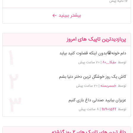
17 ثانیه پیش
بیشتر ببینید
پربازدیدترین تاپیک های امروز
دلم خونه😭بدون اینکه قضاوت کنید بیاید
توسط
ملیکا__۸۰
|
20 ساعت پیش
کاش یک روز خوشگل ترین دختر دنیا بشم
توسط
خمسربسته
|
20 ساعت پیش
عزیزان بیایید صندلی داغ بازی کنیم
توسط
fn90154f
|
8 ساعت پیش
داغ ترین های تاپیک های 2 روز گذشته