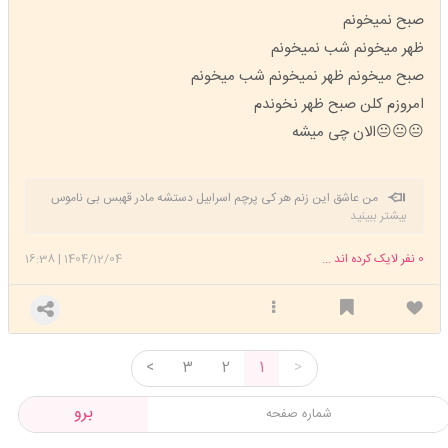
صبح نمیخونم
ظهر میخونم شب نمیخونم
صبح میخونم ظهر نمیخونم شب میخونم
امروزم کلن صبح ظهر نخوندم
😐😐😐الان چی میشه
من عاشق این زنم هر کی پرچم اسرابیل دستشه مادر قهبس بی ناموس
بیشتر ببینید
🤣🤣🤣🤣😘😘
0
نفر لایک کرده اند ...
1404/12/04
|
16:38
<
3
2
1
>
برو