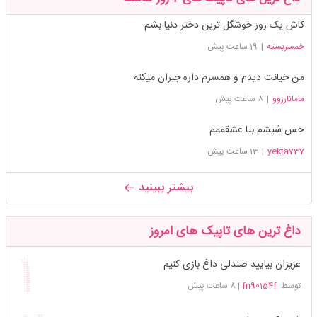
کاش یک روز خوشگل ترین دختر دنیا بشم
خمسربسته
|
19 ساعت پیش
من خیانت دیدم و همسرم داره جبران میکنه
مامانارزوو
|
8 ساعت پیش
حس شیشم بیا عشقممم
yekta737
|
13 ساعت پیش
بیشتر ببینید
داغ ترین های تاپیک های امروز
عزیزان بیایید صندلی داغ بازی کنیم
توسط
fn90154f
|
8 ساعت پیش