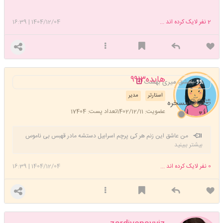
2
نفر لایک کرده اند ...
1404/12/04
|
16:39
هایده۹۹۱۳
باعشق میری بهشت
استارتر
مدیر
🤣😂😂مسخره
عضویت: 1402/12/11
تعداد پست: 17404
من عاشق این زنم هر کی پرچم اسرابیل دستشه مادر قهبس بی ناموس
بیشتر ببینید
🤣🤣🤣🤣😘😘
0
نفر لایک کرده اند ...
1404/12/04
|
16:39