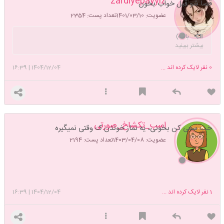
zardiyepayyiz
قضا شو قبل خواب بخون
عضویت: 1401/03/10
تعداد پست: 2354
باشه)
بیشتر ببینید
0
نفر لایک کرده اند ...
1404/12/04
|
16:39
اسب_تکشاخ_صورتی
خب سعی کن بخونی، یه نماز خوندن ک وقتی نمیگیره
عضویت: 1403/04/08
تعداد پست: 2194
1
نفر لایک کرده اند ...
1404/12/04
|
16:39