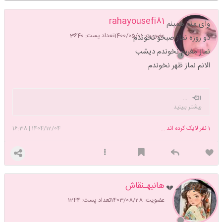
rahayousefi81
وای منم همینم
عضویت: 1400/05/01
تعداد پست: 3640
دو روزه نماز صبحو نخوندم
نماز مغربم نخوندم دیشب
الانم نماز ظهر نخوندم
...
بیشتر ببینید
1
نفر لایک کرده اند ...
1404/12/04
|
16:38
هانیهـنقاش
منم اینطورم 💔
عضویت: 1403/08/28
تعداد پست: 1244