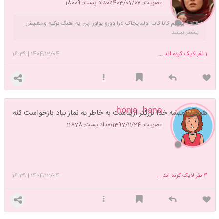
عضویت: 1403/07/07
تعداد پست: 18009
یورگیم کانا کانیا اولمایجاک لارا وورو یولور این یه اهنگ ترکیه و معنیش
بیشتر ببینید
میشه دلم زخمیم به غیر ممکن ها چنگ میزنه
1
نفر لایک کرده اند ...
1404/12/04
|
16:39
honia_hana
هیچی نمیشه.خدا بزرگتر ازیناست به خاطر یه نماز بیاد بازخواست کنه
عضویت: 1397/11/24
تعداد پست: 11878
4
نفر لایک کرده اند ...
1404/12/04
|
16:39