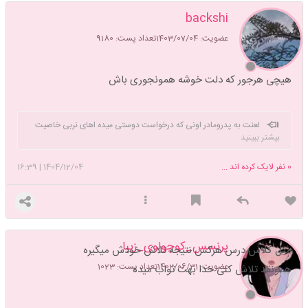
backshi
عضویت: 1403/07/04
تعداد پست: 9180
هیچی هرجور که دلت خوشه همونجوری باش
لعنت به پدرومادر اونی که درخواست دوستی میده اهای نربی خاصیت
بیشتر ببینید
سایت درخواست نده
0
نفر لایک کرده اند ...
1404/12/04
|
16:39
پرنسس_کوچولوی_زیبا
مثل کلاس درس هرکس نتیجه تلاش خودش میگیره
عضویت: 1402/06/31
تعداد پست: 1023
همونقد تلاش کنی خدا بهت ثواب میده