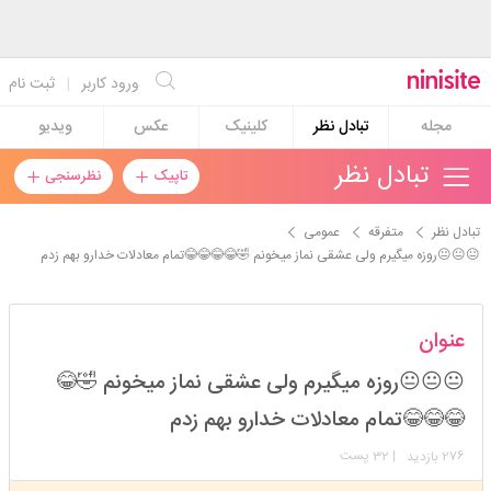
ورود کاربر
|
ثبت نام
مجله
تبادل نظر
کلینیک
عکس
ویدیو
تبادل نظر
تاپیک
نظرسنجی
تبادل نظر
متفرقه
عمومی
😐😐😐روزه میگیرم ولی عشقی نماز میخونم 🤣😂😂😂😂تمام معادلات خدارو بهم زدم
هایده۹۹۱۳
عنوان
استارتر
مدیر
😐😐😐روزه میگیرم ولی عشقی نماز میخونم 🤣😂
عضویت: 1402/12/11
تعداد پست: 17404
😂😂😂تمام معادلات خدارو بهم زدم
276
| 32 پست
بازدید