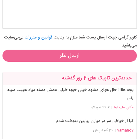
کاربر گرامی جهت ارسال پست شما ملزم به رعایت
قوانین و مقررات
نی‌نی‌سایت
می‌باشید
ارسال نظر
جدیدترین تاپیک های 2 روز گذشته
بچه هاااا حال هوای مشهد خیلی خوبه خیلی همش دسته میاد هییت سینه
زنی
مکار_اما_دلربا
|
16 ثانیه پیش
کیا از خیاطی سر در میارن بیایین بدبخت شدم
yamahdy
|
30 ثانیه پیش