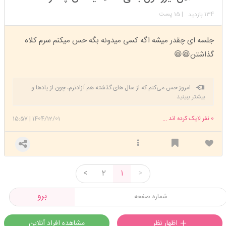
عضویت: 1398/02/31
تعداد پست: 3565
134
| 15 پست
بازدید
جلسه ای چقدر میشه اگه کسی میدونه بگه حس میکنم سرم کلاه
گذاشتن😆😆
امروز حس می‌کنم که از سال های گذشته هم آزادترم، چون از یادها و
بیشتر ببینید
امیدهای واهی رها شده‌ام. می‌دانم که هیچ چیز دوام ندارد.
0
نفر لایک کرده اند ...
1404/12/01
|
15:57
<
2
1
>
برو
اظهار نظر
مشاهده افراد آنلاین