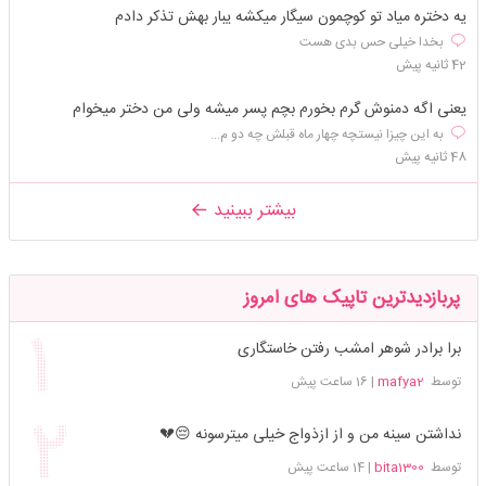
یه دختره میاد تو کوچمون سیگار میکشه یبار بهش تذکر دادم
بخدا خیلی حس بدی هست
42 ثانیه پیش
یعنی اگه دمنوش گرم بخورم بچم پسر میشه ولی من دختر میخوام
به این چیزا نیستچه چهار ماه قبلش چه دو م...
48 ثانیه پیش
بیشتر ببینید
پربازدیدترین تاپیک های امروز
برا برادر شوهر امشب رفتن خاستگاری
توسط
mafya2
|
16 ساعت پیش
نداشتن سینه من و از ازذواج خیلی میترسونه 😔💔
توسط
bita1300
|
14 ساعت پیش