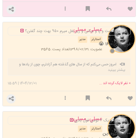
عسلي_مسلي
من دست و پا و بیکنی و زیر بغل میرم ۹۵۰ بهت چند گفتن؟
استارتر
مدیر
فول بادی ۱۶۰۰ 😭
عضویت: 1398/02/31
تعداد پست: 3565
امروز حس می‌کنم که از سال های گذشته هم آزادترم، چون از یادها و
بیشتر ببینید
امیدهای واهی رها شده‌ام. می‌دانم که هیچ چیز دوام ندارد.
0
نفر لایک کرده اند ...
1404/12/01
|
15:59
عسلي_مسلي
من نزدیک ۲ تومن فول بادی
استارتر
مدیر
۱۶۰۰ میگیره این