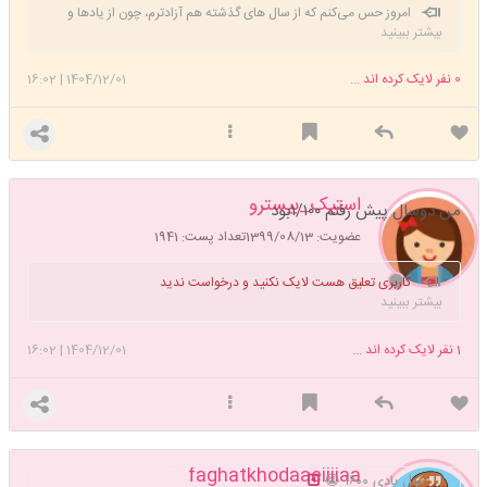
امروز حس می‌کنم که از سال های گذشته هم آزادترم، چون از یادها و
بیشتر ببینید
امیدهای واهی رها شده‌ام. می‌دانم که هیچ چیز دوام ندارد.
0
نفر لایک کرده اند ...
1404/12/01
|
16:02
استیک_بیسترو
من دوسال پیش رفتم ۱/۱۰۰بود
عضویت: 1399/08/13
تعداد پست: 1941
کاربری تعلیق هست لایک نکنید و درخواست ندید
بیشتر ببینید
1
نفر لایک کرده اند ...
1404/12/01
|
16:02
faghatkhodaaeiiiiaa
فول بادی ۱۶۰۰ 😭