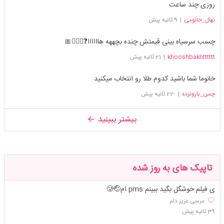
روزی چند ساعت
نهال_خانومی
|
9 ثانیه پیش
چسب سرسیاه بینی قیمتش چنده بچههه هاااااا❓🚶🏼‍♀️🎀
khooshbakhtttttt
|
21 ثانیه پیش
خانوما شما باشید کدوم طلا رو انتخاب میکنید
چمن_بارونزده
|
-22 ثانیه پیش
بیشتر ببینید
تاپیک های به روز شده
ی فیلم خوشگل بگید ببینم pms ام🤕🥲
مرسی عزیز دلم
39 ثانیه پیش