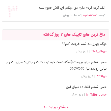
انقد گریه کردم دارم دق میکنم ای کاش صبح نشه
توسط
ayda1383
|
13 ساعت پیش
داغ ترین های تاپیک های 2 روز گذشته
دیگه چیزی نداشتم خرجت کنم💘
مهربانو_1404
|
1 روز پیش
حس ششم میای بیارمت😠مگه دست خودتونه که کدوم تاپیک بیاین کدوم
نیاین زوددد بیااا😡😠😠😠
دریآ839
|
1 روز پیش
حس ششم فقط ده سوال اول
hhffdfuhbctsv
|
1 روز پیش
بیشتر ببینید