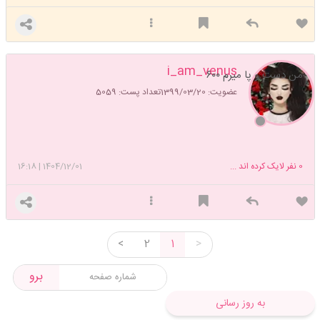
i_am_venus
من دست و پا میرم ۶۰۰
عضویت: 1399/03/20
تعداد پست: 5059
0
نفر لایک کرده اند ...
1404/12/01
|
16:18
<
2
1
>
برو
به روز رسانی