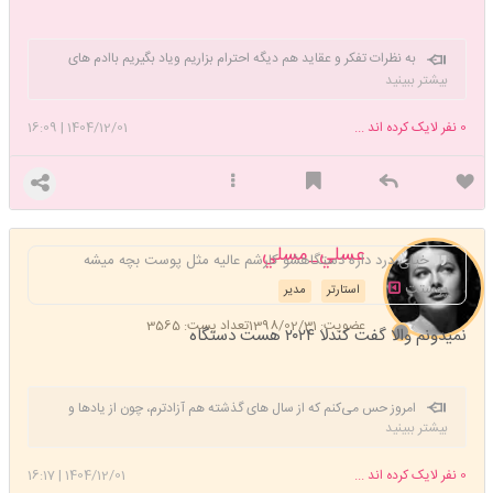
به نظرات تفکر و عقاید هم دیگه احترام بزاریم ویاد بگیریم باادم های
متفاوت زندگی کنیم و از هم دیگه چیز های جدیدی یاد بگیریم و همدیگه
بیشتر ببینید
رو با هر عقیده ای بپذیریم
0
نفر لایک کرده اند ...
1404/12/01
|
16:09
عسلي_مسلي
خیلی درد داره دستگاهشو کارشم عالیه مثل پوست بچه میشه
پوستت
استارتر
مدیر
عضویت: 1398/02/31
تعداد پست: 3565
نمیدونم والا گفت کندلا ۲۰۲۴ هست دستگاه
امروز حس می‌کنم که از سال های گذشته هم آزادترم، چون از یادها و
بیشتر ببینید
امیدهای واهی رها شده‌ام. می‌دانم که هیچ چیز دوام ندارد.
0
نفر لایک کرده اند ...
1404/12/01
|
16:17