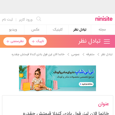
ورود کاربر
|
ثبت نام
مجله
تبادل نظر
کلینیک
عکس
ویدیو
تبادل نظر
تاپیک
نظرسنجی
تبادل نظر
متفرقه
عمومی
خانما الان لیزر فول بادی کندلا قیمتش چقدره
عسلي_مسلي
عنوان
استارتر
مدیر
خانما الان لیزر فول بادی کندلا قیمتش چقدره