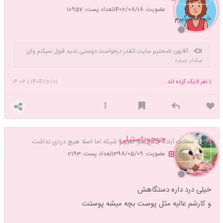
عضویت: 1402/08/18
تعداد پست: 10957
خوب میگیرم
آقایون نامحترم سایت انقدر درخواست دوستی ندید قبول نمیکنم وای
بیشتر ببینید
مخصوصا تو شبوروز روشن و علیرضاااا60و بقیه رو حضور ذهن ندارم خستم
کردین ول کن دیگه بابا خرس قطبی
1
نفر لایک کرده اند ...
1404/12/01
|
16:06
جوجوپاستیلی
سعادت آباده جاش هم تمیز و شیکه اما اصلا هیچ دردی نداشت
عضویت: 1398/05/09
تعداد پست: 2193
عجیب بود
خیلی درد داره دستگاهش
و کارشم عالیه مثل پوست بچه میشه پوستت