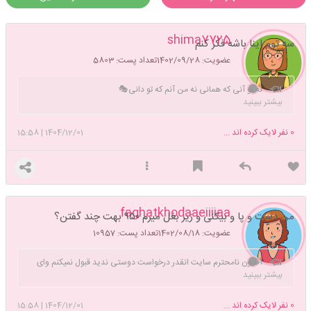
shima7725
سه توم اینا باشه فکر کنم
عضویت: 1402/09/28
تعداد پست: 5803
نه تو آنی که همانی نه من آنم که تو دانی🎭
بیشتر ببینید
0
نفر لایک کرده اند ...
1404/12/01
|
15:58
faghatkhodaaeiiiiaa
من دست و پا و بیکنی و زیر بغل میرم ۹۵۰ بهت چند گفتن؟
عضویت: 1402/08/18
تعداد پست: 10957
آقایون نامحترم سایت انقدر درخواست دوستی ندید قبول نمیکنم وای
بیشتر ببینید
مخصوصا تو شبوروز روشن و علیرضاااا60و بقیه رو حضور ذهن ندارم خستم
کردین ول کن دیگه بابا خرس قطبی
0
نفر لایک کرده اند ...
1404/12/01
|
15:58