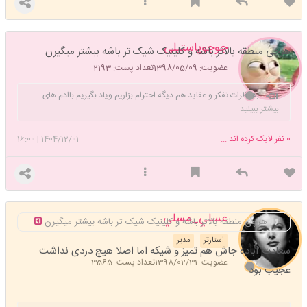
جوجوپاستیلی
هرچی منطقه بالاتر باشه و کلینیک شیک تر باشه بیشتر میگیرن
عضویت: 1398/05/09
تعداد پست: 2193
به نظرات تفکر و عقاید هم دیگه احترام بزاریم ویاد بگیریم باادم های
متفاوت زندگی کنیم و از هم دیگه چیز های جدیدی یاد بگیریم و همدیگه
بیشتر ببینید
رو با هر عقیده ای بپذیریم
0
نفر لایک کرده اند ...
1404/12/01
|
16:00
عسلي_مسلي
هرچی منطقه بالاتر باشه و کلینیک شیک تر باشه بیشتر میگیرن
استارتر
مدیر
سعادت آباده جاش هم تمیز و شیکه اما اصلا هیچ دردی نداشت
عضویت: 1398/02/31
تعداد پست: 3565
عجیب بود