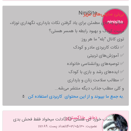
NiniSite
نی‌نی سایتی‌های عزیز
دنبال یه جای مطمئن برای یاد گرفتن نکات بارداری، نگهداری نوزاد،
تربیت کودک و بهبود رابطه با همسر هستی؟
توی کانال "بله" ما هر روز:
✅ نکات کاربردی مادر و کودک
✅ آموزش‌های تربیتی
✅ توصیه‌های روانشناسی خانواده
✅ ایده‌های رشد و بازی با کودک
✅ مطالب سلامت زنان و بارداری
و کلی مطلب جذاب دیگه منتشر می‌شه...
به جمع ما بپیوند و از این محتوای کاربردی استفاده کن.
🌷
دختر_خاکستری
انقدر اعصاب خورد کن هستن 😐😐دلت میخواد فقط فحش بدی
عضویت: 1403/05/30
تعداد پست: 17289
بهشون