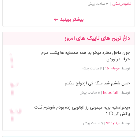
شاتوت_نمکی
|
5 ساعت پیش
بیشتر ببینید
داغ ترین های تاپیک های امروز
چون داخل مغازه میخوابم همه همسایه ها پشت سرم
حرف دراوردن
توسط
مرجان_۹۵
|
2 ساعت پیش
حس ششم شما میگه کی ازدواج میکنم
توسط
hopefullll
|
5 ساعت پیش
میخواستیم بریم مهمونی رژ البالویی زده بودم شوهرم گفت
پاکش کن😑💄
توسط
بیتا7667
|
7 ساعت پیش