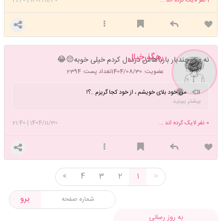
رهگذرخیال
نه من چندبار بارباهاش درددل کردم خیلی خوبه😔😂
عضویت: 1404/08/30
تعداد پست: 2394
من خود بلای خویشم ، از خود کجا گریزم ..؟!
بیشتر ببینید
0
نفر لایک کرده اند ...
1404/11/30
|
21:40
<
4
3
2
1
>
برو
به روز رسانی