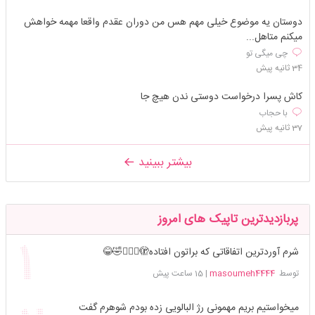
دوستان یه موضوع خیلی مهم هس من دوران عقدم واقعا مهمه خواهش
میکنم متاهل...
چی میگی تو
34 ثانیه پیش
کاش پسرا درخواست دوستی ندن هیچ جا
با حجاب
37 ثانیه پیش
بیشتر ببینید
پربازدیدترین تاپیک های امروز
شرم آوردترین اتفاقاتی که براتون افتاده🫣🤦🏻‍♀️🤣😂
توسط
masoumeh4444
|
15 ساعت پیش
میخواستیم بریم مهمونی رژ البالویی زده بودم شوهرم گفت