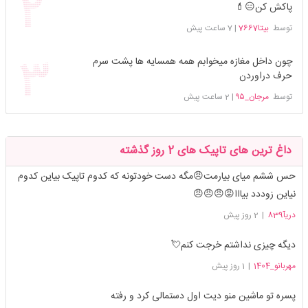
پاکش کن😑💄
توسط
بیتا7667
|
7 ساعت پیش
چون داخل مغازه میخوابم همه همسایه ها پشت سرم
حرف دراوردن
توسط
مرجان_۹۵
|
2 ساعت پیش
داغ ترین های تاپیک های 2 روز گذشته
حس ششم میای بیارمت😠مگه دست خودتونه که کدوم تاپیک بیاین کدوم
نیاین زوددد بیااا😡😠😠😠
دریآ839
|
2 روز پیش
دیگه چیزی نداشتم خرجت کنم💘
مهربانو_1404
|
1 روز پیش
پسره تو ماشین منو دیت اول دستمالی کرد و رفته