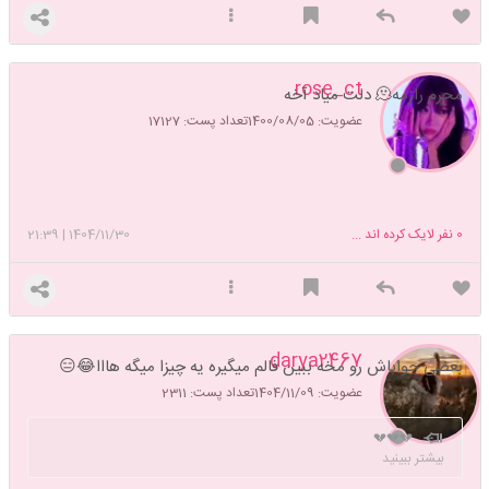
rose_ct
محرم رازمه🫠 دلت میاد آخه
عضویت: 1400/08/05
تعداد پست: 17127
0
نفر لایک کرده اند ...
1404/11/30
|
21:39
darya2467
بعضی جواباش رو مخه ببین فالم میگیره یه چیزا میگه هااا😂😑
عضویت: 1404/11/09
تعداد پست: 2311
💔💔💔
بیشتر ببینید