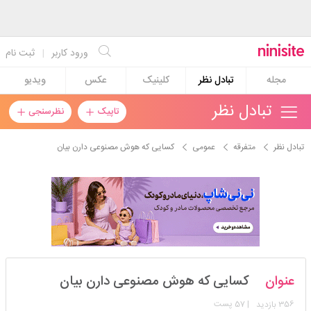
ورود کاربر
|
ثبت نام
مجله
تبادل نظر
کلینیک
عکس
ویدیو
تبادل نظر
تاپیک
نظرسنجی
تبادل نظر
متفرقه
عمومی
کسایی که هوش مصنوعی دارن بیان
هستی22222
عنوان
کسایی که هوش مصنوعی دارن بیان
استارتر
مدیر
356
| 57 پست
بازدید