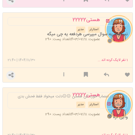
هستی22222
چرا؟
استارتر
مدیر
نمیدونم یه سوال میپرسی هردفعه یه چی میگه
عضویت: 1403/07/11
تعداد پست: 290
1
نفر لایک کرده اند ...
1404/11/30
|
21:40
هستی22222
انقدر اعصاب خورد کن هستن 😐😐دلت میخواد فقط فحش بدی
بهشون
استارتر
مدیر
عضویت: 1403/07/11
تعداد پست: 290
وایی آره 😐
1
نفر لایک کرده اند ...
1404/11/30
|
21:40