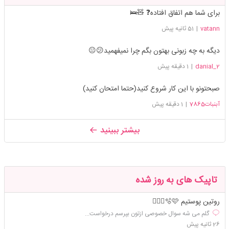
برای شما هم اتفاق افتاده❓ 🧸🛌
vatann
|
51 ثانیه پیش
دیگه به چه زبونی بهتون بگم چرا نمیفهمید😕😐
danial_2
|
1 دقیقه پیش
صبحتونو با این کار شروع کنید(حتما امتحان کنید)
آبنبات7865
|
1 دقیقه پیش
بیشتر ببینید
تاپیک های به روز شده
روتین پوستیم 🫧🩷💆🏼‍♀️
گلم می شه سوال خصوصی ازتون بپرسم درخواست...
26 ثانیه پیش