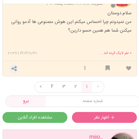
عضویت: 1403/07/11
تعداد پست: 290
سلام دوستان
من نمیدونم چرا احساس میکنم این هوش مصنوعی ها آدمو روانی
میکنن شما هم همین حسو دارین؟
0
نفر لایک کرده اند ...
1404/11/30
|
21:38
<
4
3
2
1
>
برو
اظهار نظر
مشاهده افراد آنلاین
_miio
چرا؟