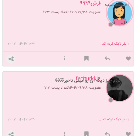
فرش9999
اهمیت نمیده
عضویت: 1403/07/28
تعداد پست: 433
1
نفر لایک کرده اند ...
1404/11/30
|
20:17
fatiturkkiz
فک کردم چیز دیگه ای رو میگی تاخیر🤣😭
عضویت: 1404/09/28
تعداد پست: 717
1
نفر لایک کرده اند ...
1404/11/30
|
20:17