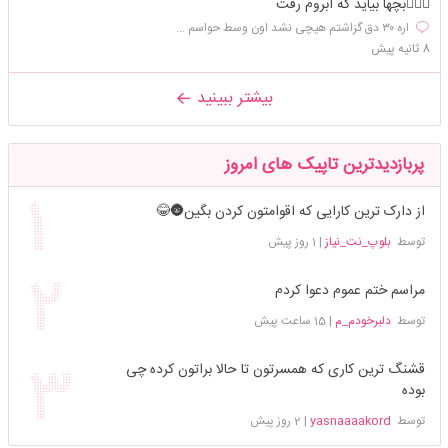
🤦🏻‍♀️بچها بیاید که ابروم رفت
اره ۳۰ دق گزاشتم هیچی نشد اون وسط حواسم ...
8 ثانیه پیش
بیشتر ببینید
پربازدیدترین تاپیک های امروز
از دارک ترین کارایی که اقوامتون کردن بگین🌚😂
توسط
بلوپ_نت_نیاز
|
1 روز پیش
مراسم ختم عموم دعوا کردم
توسط
دلبرخودم_م
|
15 ساعت پیش
قشنگ ترین کاری که همسرتون تا حالا براتون کرده چی
بوده
توسط
yasnaaaakord
|
2 روز پیش