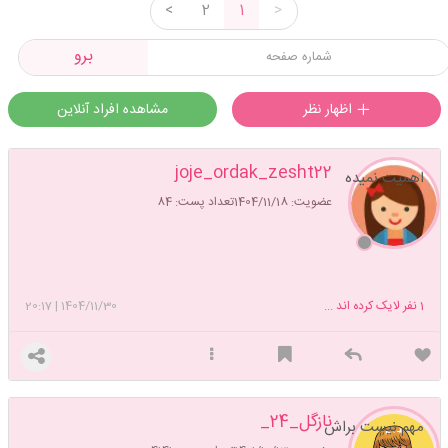
<
2
1
>
برو
اظهار نظر
مشاهده افراد آنلاین
joje_ordak_zesht22
اهمیت نمیده
عضویت: 1404/11/18
تعداد پست: 84
1
نفر لایک کرده اند ...
1404/11/30
|
20:17
نازگل_24_
مهم نیست براش