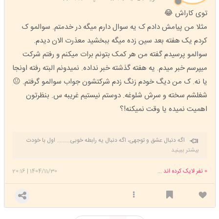
توی کاراش 😂
مثلا من پیامش دادم ک یه سوال دارم میگه در خدمتم. سوالمو ک
کردم یک هفته بعد سین زده میگه ببخشید معذرت الان دیدم.
سوالمو پرسیدم گفته من هر کمک بتونم برات میکنم و رفتم شرکت
میپرسم خبر میدم. یه هفته گذشته خبر نداده. نمیدونم البته رفته اونجا
یا نه. ک من دیگ خودم زنگ زدم شرکتشون جواب سوالمو گرفتم. 😐
شغلشم سخته و سرش شلوغه. دوستم نیستیم غریبه س. بنظرتون
اهمیت نمیده یا وقت نمیکنه!؟
اگه دنبال عشق و توجهی، اگه دنبال یه رابطه خوبی......... اول با خودت
وارد رابطه عاشقانه شو. خودتو بغل کن، به خودت اهمیت بده، برا خودت
بیشتر ببینید
کادو بگیر، خودتو سورپرایز کن، خودتو دوست داشته باش ❤️ راز اینه: اول باید
خودت عاشق خودت بشی ❤️😊❤️
0
نفر لایک کرده اند ...
1404/11/30
|
20:16