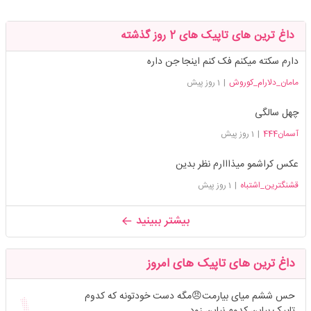
داغ ترین های تاپیک های 2 روز گذشته
دارم سکته میکنم فک کنم اینجا جن داره
مامان_دلارام_کوروش
|
1 روز پیش
چهل سالگی
آسمان444
|
1 روز پیش
عکس کراشمو میذااارم نظر بدین
قشنگترین_اشتباه
|
1 روز پیش
بیشتر ببینید
داغ ترین های تاپیک های امروز
حس ششم میای بیارمت😠مگه دست خودتونه که کدوم
تاپیک بیاین کدوم نیاین زود...