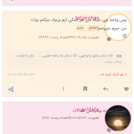
taherehss
پس واسه چی میگه من هر کمکی ازم بربیاد میکنم برات.
من میرم میپرسم.
استارتر
مدیر
🤦
عضویت: 1396/09/05
تعداد پست: 24699
اگه دنبال عشق و توجهی، اگه دنبال یه رابطه خوبی......... اول با خودت
وارد رابطه عاشقانه شو. خودتو بغل کن، به خودت اهمیت بده، برا خودت
بیشتر ببینید
کادو بگیر، خودتو سورپرایز کن، خودتو دوست داشته باش ❤️ راز اینه: اول باید
خودت عاشق خودت بشی ❤️😊❤️
0
نفر لایک کرده اند ...
1404/11/30
|
20:18
ماندانامهربون
اهمیت نمیده بیخیالش شد
عضویت: 1402/07/28
تعداد پست: 1188