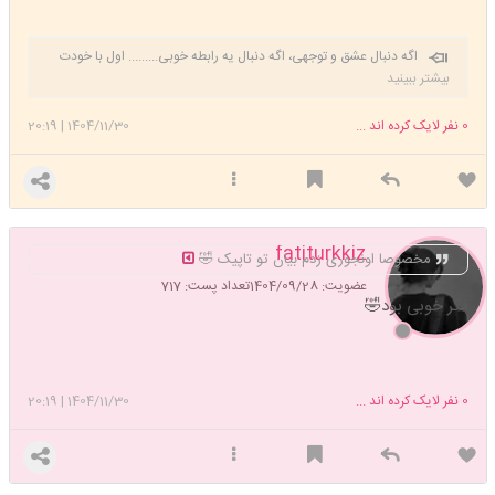
اگه دنبال عشق و توجهی، اگه دنبال یه رابطه خوبی......... اول با خودت
وارد رابطه عاشقانه شو. خودتو بغل کن، به خودت اهمیت بده، برا خودت
بیشتر ببینید
کادو بگیر، خودتو سورپرایز کن، خودتو دوست داشته باش ❤️ راز اینه: اول باید
خودت عاشق خودت بشی ❤️😊❤️
0
نفر لایک کرده اند ...
1404/11/30
|
20:19
fatiturkkiz
مخصوصا اونجوری زدم بیان تو تاپیک 🤣
عضویت: 1404/09/28
تعداد پست: 717
فکر خوبی بود🤣
0
نفر لایک کرده اند ...
1404/11/30
|
20:19