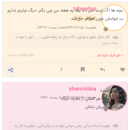
taherehss
بچه ها اگ اومد خبر داد بعد یه هفته من چی بگم. دیگ نیازیم ندارم
ب جوابش چون سوالم حل شد.
استارتر
مدیر
عضویت: 1396/09/05
تعداد پست: 24699
اگه دنبال عشق و توجهی، اگه دنبال یه رابطه خوبی......... اول با خودت
وارد رابطه عاشقانه شو. خودتو بغل کن، به خودت اهمیت بده، برا خودت
بیشتر ببینید
کادو بگیر، خودتو سورپرایز کن، خودتو دوست داشته باش ❤️ راز اینه: اول باید
خودت عاشق خودت بشی ❤️😊❤️
0
نفر لایک کرده اند ...
1404/11/30
|
20:20
khanmlobia
اهمیت نمیده
عضویت: 1402/08/06
تعداد پست: 1962
اینم ک میگ هر کمکی از تعارف میگ
به نظرم پیگیرش نباش
فهمیده ام که زندگی یعنی بتوانی خودت را سرگرم کنی. سرگرم به کار، به