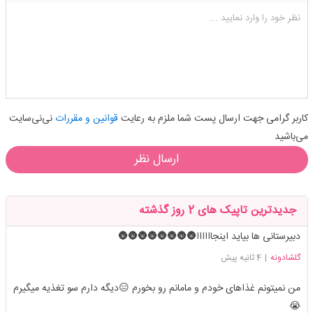
شکلک ها
آپلود فایل
اضافه کردن تصویر
نظر خود را وارد نمایید ...
کاربر گرامی جهت ارسال پست شما ملزم به رعایت
قوانین و مقررات
نی‌نی‌سایت
می‌باشید
ارسال نظر
جدیدترین تاپیک های 2 روز گذشته
دبیرستانی ها بیاید اینجاااااا🌚🌚🌚🌚🌚🌚🌚🌚
گلشادونه
|
4 ثانیه پیش
من نمیتونم غذاهای خودم و مامانم رو بخورم 😑دیگه دارم سو تغذیه میگیرم
😭