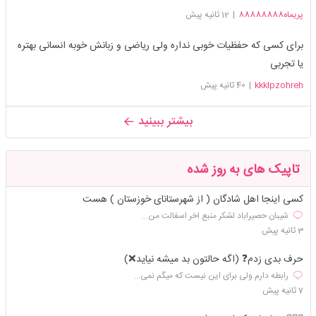
پریماه88888888
|
12 ثانیه پیش
برای کسی که حفظیات خوبی نداره ولی ریاضی و زبانش خوبه انسانی بهتره
یا تجربی
kkklpzohreh
|
40 ثانیه پیش
بیشتر ببینید
تاپیک های به روز شده
کسی اینجا اهل شادگان ( از شهرستانای خوزستان ) هست
شیبان حصیراباد لشکر منبع اخر اسفالت من...
3 ثانیه پیش
حرف بدی زدم❓️ (اگه حالتون بد میشه نیاید❌️)
رابطه دارم.ولی برای این نیست که میگم نمی...
7 ثانیه پیش