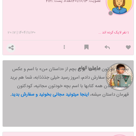
عضویت: 1401/10/13
تعداد پست: 4141
1
نفر لایک کرده اند ...
1404/11/30
|
20:17
مامان الهام
بچه ها باورتون نمیشه! برای بچم از «داستان من» با اسم و عکس
خودش کتاب سفارش دادم، امروز رسید خیلی جذذذابه، شما هم برید
ببینید،
خوندن همه کتابها با اسم بچه خودتون مجانیه، کودکتون
قهرمان داستان میشه،
اینجا میتونید مجانی بخونید و سفارش بدید
.