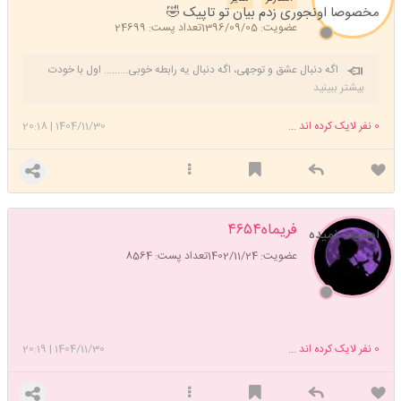
مخصوصا اونجوری زدم بیان تو تاپیک 🤣
عضویت: 1396/09/05
تعداد پست: 24699
اگه دنبال عشق و توجهی، اگه دنبال یه رابطه خوبی......... اول با خودت
وارد رابطه عاشقانه شو. خودتو بغل کن، به خودت اهمیت بده، برا خودت
بیشتر ببینید
کادو بگیر، خودتو سورپرایز کن، خودتو دوست داشته باش ❤️ راز اینه: اول باید
خودت عاشق خودت بشی ❤️😊❤️
0
نفر لایک کرده اند ...
1404/11/30
|
20:18
فریماه۴۶۵۴
اهمیت نمیده
عضویت: 1402/11/24
تعداد پست: 8564
0
نفر لایک کرده اند ...
1404/11/30
|
20:19