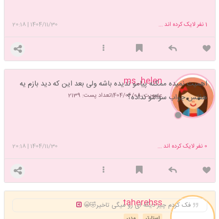
1
نفر لایک کرده اند ...
1404/11/30
|
20:18
ms_helen
اهمیت نمیده ممکنه پیامو ندیده باشه ولی بعد این که دید بازم یه
عضویت: 1404/06/08
تعداد پست: 2139
هفتس جواب سوالتو نداده؟
0
نفر لایک کرده اند ...
1404/11/30
|
20:18
taherehss
فک کردم چیز دیگه ای رو میگی تاخیر🤣😭
استارتر
مدیر