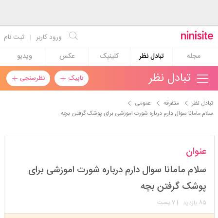
ورود کاربر
|
ثبت نام
مجله
تبادل نظر
کلینیک
عکس
ویدیو
تبادل نظر
تاپیک
نظرسنجی
تبادل نظر
متفرقه
عمومی
سلام مامانا سوال دارم درباره شورت اموزشی برای پوشک گرفتن بچه
فییوناا
عنوان
استارتر
مدیر
سلام مامانا سوال دارم درباره شورت اموزشی برای
عضویت: 1397/03/03
تعداد پست: 14445
پوشک گرفتن بچه
85
| 7 پست
بازدید