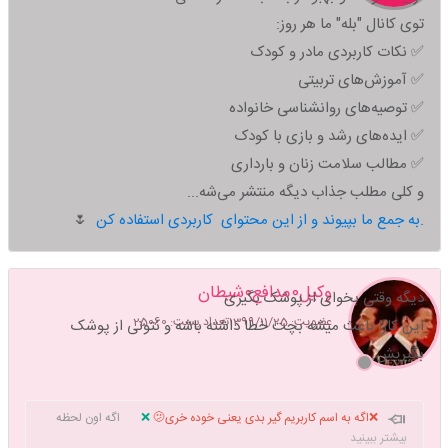
توی کانال "بله" ما هر روز:
✅ نکات کاربردی مادر و کودک
✅ آموزش‌های تربیتی
✅ توصیه‌های روانشناسی خانواده
✅ ایده‌های رشد و بازی با کودک
✅ مطالب سلامت زنان و بارداری
و کلی مطلب جذاب دیگه منتشر می‌شه...
به جمع ما بپیوند و از این محتوای کاربردی استفاده کن.
🌷
وکیل۰مدافع۰شیطان
دیگه وقتی بخوای از پوشک بگیری
عضویت: 1399/11/25
تعداد پست: 25060
این کارا باعث میشه بچت خطا داشته باشه و نتونی از پوشک
بگیریش
❌اگه به اسم کاربریم گیر بدی یعنی خوده خری🫤
❌
اگه اون لحظه
خوشحال بودی……پس پشیمونی نداره/.
پایان های تلخی را باید
بیشتر ببینید