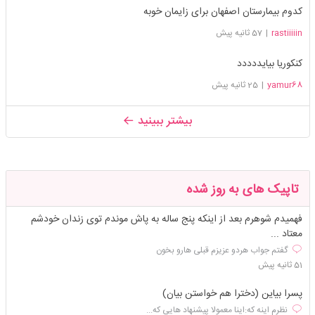
کدوم بیمارستان اصفهان برای زایمان خوبه
rastiiiiin
|
57 ثانیه پیش
کنکوریا بیایددددد
yamur68
|
25 ثانیه پیش
بیشتر ببینید
تاپیک های به روز شده
فهمیدم شوهرم بعد از اینکه پنج ساله به پاش موندم توی زندان خودشم
معتاد ...
گفتم جواب هردو عزیزم قبلی هارو بخون
51 ثانیه پیش
پسرا بیاین (دخترا هم خواستن بیان)
نظرم اینه که:اینا معمولا پیشنهاد هایی که...