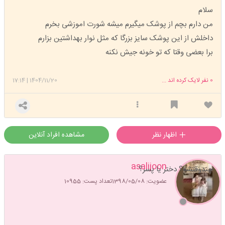
سلام
من دارم بچم از پوشک میگیرم میشه شورت اموزشی بخرم
داخلش از این پوشک سایز بزرگا که مثل نوار بهداشتین بزارم
برا بعضی وقتا که تو خونه جیش نکنه
0
نفر لایک کرده اند ...
1404/11/20
|
17:14
اظهار نظر
مشاهده افراد آنلاین
asalijoon
چندوقتشه؟ دختر یا پسر؟
عضویت: 1398/05/08
تعداد پست: 10955