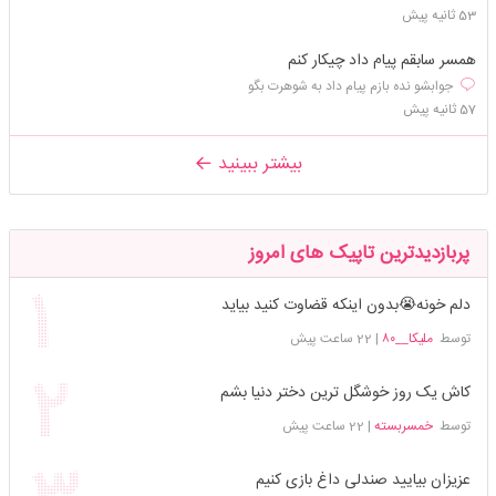
53 ثانیه پیش
همسر سابقم پیام داد چیکار کنم
جوابشو نده بازم پیام داد به شوهرت بگو
57 ثانیه پیش
بیشتر ببینید
پربازدیدترین تاپیک های امروز
دلم خونه😭بدون اینکه قضاوت کنید بیاید
توسط
ملیکا__۸۰
|
22 ساعت پیش
کاش یک روز خوشگل ترین دختر دنیا بشم
توسط
خمسربسته
|
22 ساعت پیش
عزیزان بیایید صندلی داغ بازی کنیم