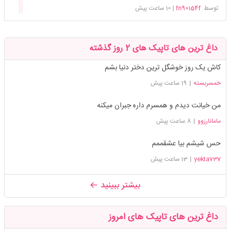
توسط
fn90154f
|
10 ساعت پیش
داغ ترین های تاپیک های 2 روز گذشته
کاش یک روز خوشگل ترین دختر دنیا بشم
خمسربسته
|
19 ساعت پیش
من خیانت دیدم و همسرم داره جبران میکنه
مامانارزوو
|
8 ساعت پیش
حس شیشم بیا عشقممم
yekta737
|
13 ساعت پیش
بیشتر ببینید
داغ ترین های تاپیک های امروز