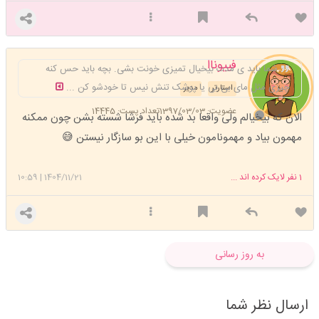
فییوناا
شما باید ی مدت بیخیال تمیزی خونت بشی. بچه باید حس کنه
چیزی مثل مای بی بی یا پوشک تنش نیس تا خودشو کن ...
استارتر
مدیر
عضویت: 1397/03/03
تعداد پست: 14445
الان که بیخیالم ولی واقعا بد شده باید فرشا شسته بشن چون ممکنه
مهمون بیاد و مهمونامون خیلی با این بو سازگار نیستن 😅
1
نفر لایک کرده اند ...
1404/11/21
|
10:59
به روز رسانی
ارسال نظر شما