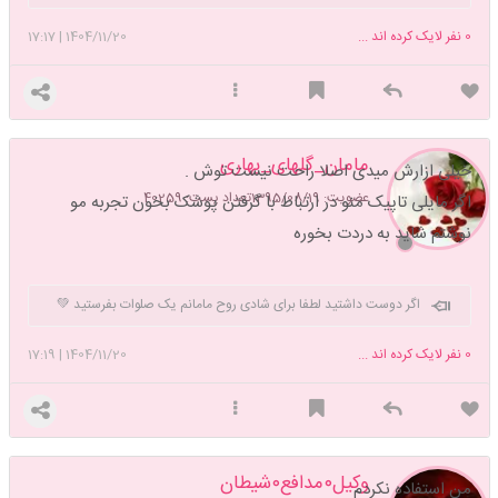
تجربه کنی تا به دوام نداشتن چیزهای زیبا ایمان بیاوری
. تذکر مهم:اگه تو
یک تاپیک دارم تیکه پاره ت میکنم تو یک تاپیک قربون صدقه ت میرم…دادا
0
نفر لایک کرده اند ...
1404/11/20
|
17:17
خداوکیلی به اسم کاربریا دقت نمیکنم فکر نکنی دوقطبی ام؛خودتو …نکن برام
❤️😁.
مامان_گلهای_بهاری
خیلی ازارش میدی اصلا راحت نیست توش .
عضویت: 1395/08/19
تعداد پست: 40259
اگر مایلی تاپیک منو در ارتباط با گرفتن پوشک بخون تجربه مو
نوشتم شاید به دردت بخوره
اگر دوست داشتید لطفا برای شادی روح مامانم یک صلوات بفرستید 💚
0
نفر لایک کرده اند ...
1404/11/20
|
17:19
وکیل۰مدافع۰شیطان
من استفاده نکردم