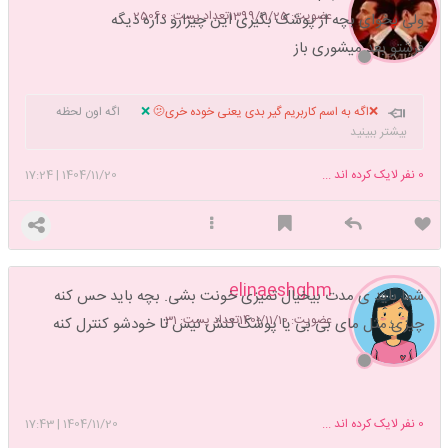
عضویت: 1399/11/25
تعداد پست: 25060
ولی بخوای بچه از پوشک بگیری این چیزارو داره دیگه
فرشتو بعد میشوری باز
❌اگه به اسم کاربریم گیر بدی یعنی خوده خری🫤
❌
اگه اون لحظه
خوشحال بودی……پس پشیمونی نداره/.
پایان های تلخی را باید
بیشتر ببینید
تجربه کنی تا به دوام نداشتن چیزهای زیبا ایمان بیاوری
. تذکر مهم:اگه تو
یک تاپیک دارم تیکه پاره ت میکنم تو یک تاپیک قربون صدقه ت میرم…دادا
0
نفر لایک کرده اند ...
1404/11/20
|
17:24
خداوکیلی به اسم کاربریا دقت نمیکنم فکر نکنی دوقطبی ام؛خودتو …نکن برام
❤️😁.
elinaeshghm
شما باید ی مدت بیخیال تمیزی خونت بشی. بچه باید حس کنه
عضویت: 1401/11/10
تعداد پست: 31
چیزی مثل مای بی بی یا پوشک تنش نیس تا خودشو کنترل کنه
0
نفر لایک کرده اند ...
1404/11/20
|
17:43