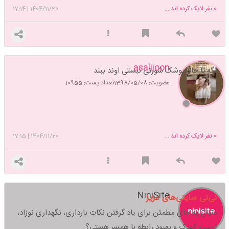
0
نفر لایک کرده اند ...
1404/11/20
|
17:14
asalijoon
اگه تا حالا پوشک شورتی نبستی اوند ببند
عضویت: 1398/05/08
تعداد پست: 10955
0
نفر لایک کرده اند ...
1404/11/20
|
17:15
NiniSite
نی‌نی سایتی‌های عزیز
دنبال یه جای مطمئن برای یاد گرفتن نکات بارداری، نگهداری نوزاد،
تربیت کودک و بهبود رابطه با همسر هستی؟