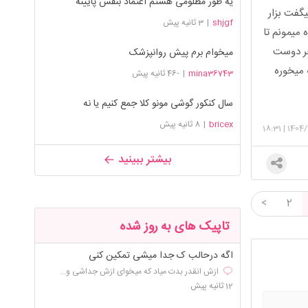
یه طور مظلومی هستم اعتماد بنفس پایینه
یگفت بزار
shjgf
|
3 ثانیه پیش
میمونم تا
جر دوست
میخوام برم پیش روانپزشک
ه میخوره
mina36743
|
-46 ثانیه پیش
سال کنکور گوشی مونو کلا جمع کنیم یا نه
bricex
|
8 ثانیه پیش
18:31
|
1404/
بیشتر ببینید
<
2
تاپیک های به روز شده
اگه درحالب ک جدا میشی تمکین کنی
ازش انقدر بدت میاد که میخوای ازش جداشی و...
12 ثانیه پیش