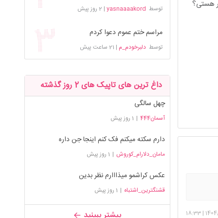
سر هستی؟
توسط
yasnaaaakord
|
2 روز پیش
مراسم ختم عموم دعوا کردم
توسط
دلبرخودم_م
|
21 ساعت پیش
داغ ترین های تاپیک های 2 روز گذشته
چهل سالگی
آسمان444
|
1 روز پیش
دارم سکته میکنم فک کنم اینجا جن داره
مامان_دلارام_کوروش
|
1 روز پیش
عکس کراشمو میذااارم نظر بدین
قشنگترین_اشتباه
|
1 روز پیش
18:33
|
1404
بیشتر ببینید