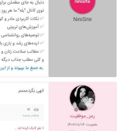
دنبال یه جای مطمئن برای 
توی کانال "بله" ما هر روز:
✅ نکات کاربردی مادر و ک
NiniSite
✅ آموزش‌های تربیتی
✅ توصیه‌های روانشناسی خ
✅ ایده‌های رشد و بازی ب
✅ مطالب سلامت زنان و ب
و کلی مطلب جذاب دیگه من
به جمع ما بپیوند و از این محتوای کاربردی استفاده کن.
الهی بگردمممم
💙
رمز_موفقیت
بیشتر ببینید
عضویت: 1403/01/04
0
نفر لایک کرده اند ...