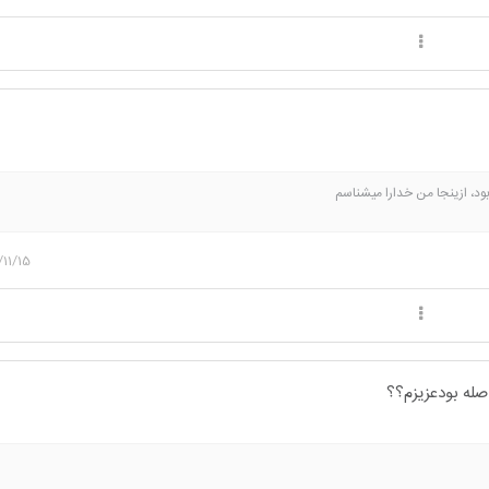
ود، ازینجا من خدارا میشناسم
/11/15
له بودعزیزم؟؟