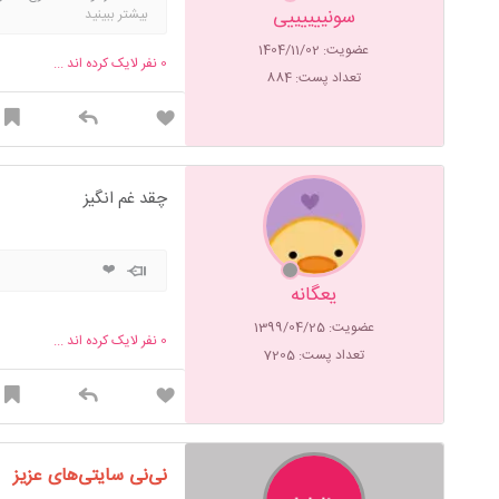
سونییییییی
بیشتر ببینید
عضویت: 1404/11/02
0
نفر لایک کرده اند ...
تعداد پست: 884
چقد غم انگیز
❤️
یعگانه
عضویت: 1399/04/25
0
نفر لایک کرده اند ...
تعداد پست: 7205
نی‌نی سایتی‌های عزیز