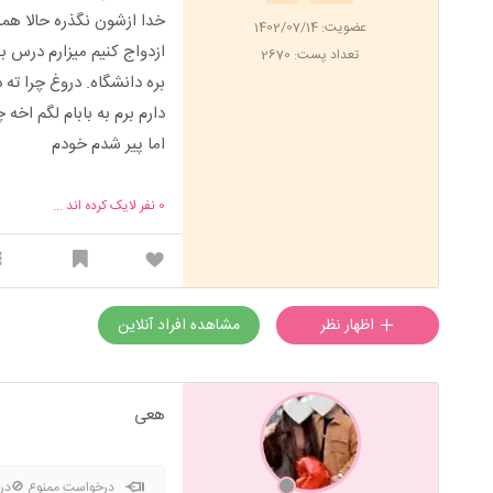
خدا ازشون نگذره حالا همو
عضویت: 1402/07/14
ازدواج کنیم میزارم درس
تعداد پست: 2670
بره دانشگاه. دروغ چرا ت
دارم برم به بابام لگم اخه
اما پیر شدم خودم
0
نفر لایک کرده اند ...
اظهار نظر
مشاهده افراد آنلاین
هعی
درخواست ممنوع 🚫درس 