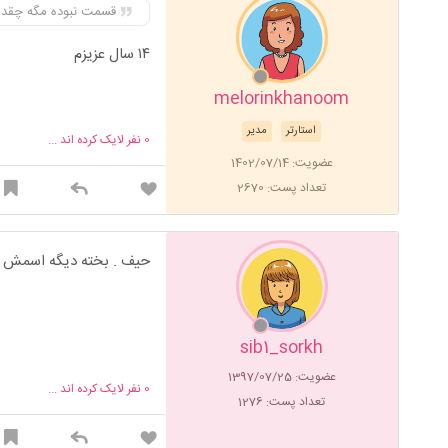
قسمت نبوده مگه چقدر 
۱۴ سال عزیزم
melorinkhanoom
استارتر
مدیر
0
نفر لایک کرده اند ...
عضویت: 1402/07/14
تعداد پست: 2670
حیف . بخته دیگه اسمش م
sib1_sorkh
عضویت: 1397/07/25
0
نفر لایک کرده اند ...
تعداد پست: 1276