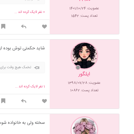
عضویت: 1401/10/24
0
نفر لایک کرده اند ...
تعداد پست: 1542
شاید حکمتی توش بوده ا
تخمک هیچ وقت برای ر
ایلگور
عضویت: 1398/07/28
1
نفر لایک کرده اند ...
تعداد پست: 10862
سخته ولی به خانواده شوه