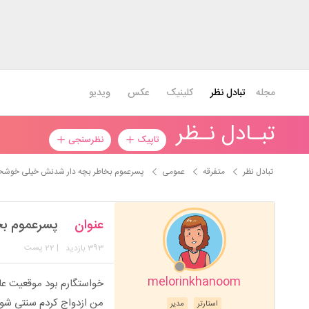
مجله
تبادل نظر
کلینیک
عکس
ویدیو
تبـادل نـظر
تاپیک
نظرسنجی
تبادل نظر
متفرقه
عمومی
پسرعموم بخاطر بچه دار شدنش خیلی خوشحا
عنوان
پسرعموم بخ
393
| 22 پست
بازدید
melorinkhanoom
من ازدواج کردم سنتی شوه
استارتر
مدیر