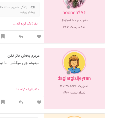
زندگی همین لحظه هاس
pooneh976
بیشتر ببینید
عضویت: 1402/06/02
1
نفر لایک کرده اند ...
تعداد پست: 642
عزیزم بخش فکر نکن
میدونم چی میکشی اما تو
daglargizijeyran
عضویت: 1403/05/26
0
نفر لایک کرده اند ...
تعداد پست: 1417