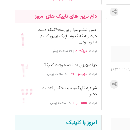
داغ ترین های تاپیک های امروز
حس ششم میای بیارمت😠مگه دست
خودتونه که کدوم تاپیک بیاین کدوم
نیاین زود...
توسط
دریآ839
|
20 ساعت پیش
دیگه چیزی نداشتم خرجت کنم💘
18:33
|
1404
توسط
مهربانو_1404
|
8 ساعت پیش
شوهرم تاپیکامو ببینه حکمم اعدامه
دخترا
توسط
tajafarin
|
19 ساعت پیش
امروز با کلینیک