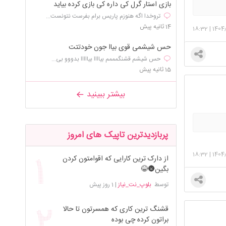
بازی استار گرل کی داره کی بازی کرده بیاید
تروخدا اگه هنوزم پاریس برام بفرست نتونست...
14 ثانیه پیش
18:32
|
1404/
حس شیشمی قوی بیاا جون خودتتت
حس شیشم قشنگمممم بیاااا بیااااا بدووو بی...
15 ثانیه پیش
بیشتر ببینید
پربازدیدترین تاپیک های امروز
18:32
|
1404/
از دارک ترین کارایی که اقوامتون کردن
بگین🌚😂
توسط
بلوپ_نت_نیاز
|
1 روز پیش
قشنگ ترین کاری که همسرتون تا حالا
براتون کرده چی بوده