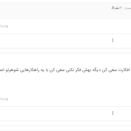
ت...🌱🌅🏝️
/11/15
 افکارت سعی کن دیگه بهش فکر نکنی سعی کن با یه راهکارهایی شوهرتو اص
/11/15