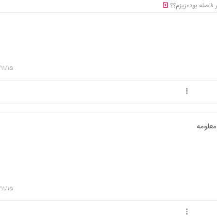
فاصله بودعزیزم؟؟
11/15
علومه
11/15