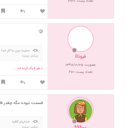
تعداد پست: 2700
🥲
محبت بین ما کار خدا ب
فیونااا
بیشتر ببینید
عضویت: 1398/10/25
0
نفر لایک کرده اند ...
تعداد پست: 670
قسمت نبوده مگه چقدر فاص
خدابرام کافیه
99900
بیشتر ببینید