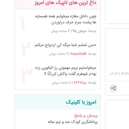
داغ ترین های تاپیک های امروز
چون داخل مغازه میخوابم همه همسایه
ها پشت سرم حرف دراوردن
توسط
مرجان_۹۵
|
6 ساعت پیش
حس ششم شما میگه کی ازدواج میکنم
توسط
hopefullll
|
9 ساعت پیش
میخواستیم بریم مهمونی رژ البالویی زده
بودم شوهرم گفت پاکش کن😑💄
18:26
|
1404/
توسط
بیتا7667
|
11 ساعت پیش
امروز با کلینیک
پرسش و پاسخ
پرخاشگری کودک سه و نیم ساله