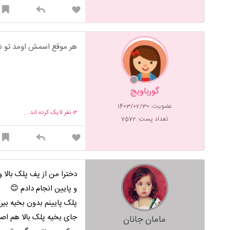
هر موقع اسمش اومد تو ش
گورباویچ
عضویت: 1403/02/30
3
نفر لایک کرده اند ...
تعداد پست: 7572
دخترا من از پف پلک بالا 
و پایین انجام دادم 😊
پلک پایینم بدون بخیه بیر
جای بخیه پلک بالا هم اص
مامان جانان