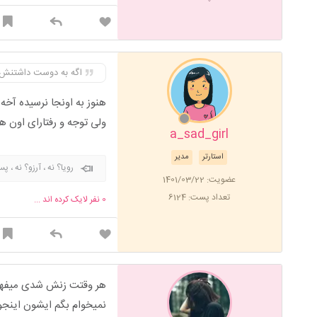
اگه به دوست داشتنش
هنوز به اونجا نرسیده آخ
ولی توجه و رفتارای اون
a_sad_girl
استارتر
مدیر
رویا؟ نه ، آرزو؟ نه ،
عضویت: 1401/03/22
تعداد پست: 6124
0
نفر لایک کرده اند ...
هر وقتت زنش شدی میفهمی
نمیخوام بگم ایشون اینجو