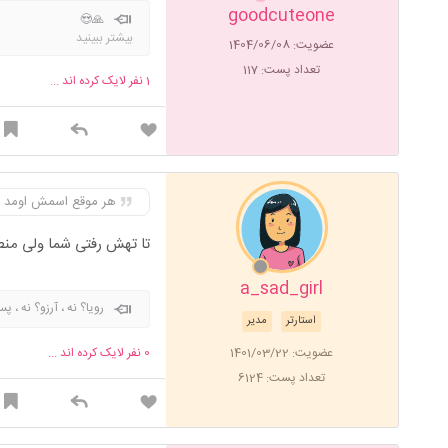
goodcuteone
🙏😍
بیشتر ببینید
عضویت: 1404/06/08
تعداد پست: 117
1
نفر لایک کرده اند ...
هر موقع اسمش اومد ت
تا تهش رفتی شما ولی منط
a_sad_girl
رویا؟ نه ، آرزو؟ نه ،
استارتر
مدیر
عضویت: 1401/03/22
0
نفر لایک کرده اند ...
تعداد پست: 6124