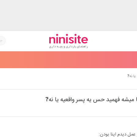
یا نه❓
ا میشه فهمید حس یه پسر واقعیه یا نه❓
 عمل دیدم اینا بودن: