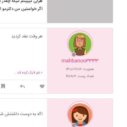
هرکی میبینتم میگه چقدر
اگر خواستین من دکترمو ا
هر وقت عقد کردید
mahbanoo3333
عضویت: 1401/09/13
0
نفر لایک کرده اند ...
تعداد پست: 47826
اگه به دوست داشتنش شک