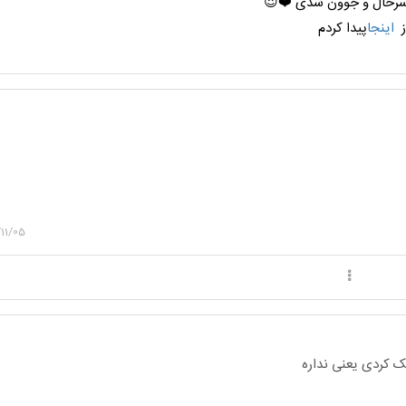
 سرحال و جوون شدی ❤️😍
ز
اینجا
پیدا کردم
11/05
 کردی یعنی نداره