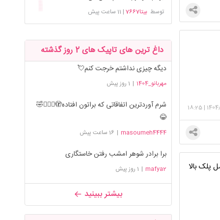
توسط
بیتا7667
|
11 ساعت پیش
داغ ترین های تاپیک های 2 روز گذشته
دیگه چیزی نداشتم خرجت کنم💘
مهربانو_1404
|
1 روز پیش
شرم آوردترین اتفاقاتی که براتون افتاده🫣🤦🏻‍♀️🤣
18:25
|
1404
😂
masoumeh4444
|
16 ساعت پیش
برا برادر شوهر امشب رفتن خاستگاری
 پلک بالا
mafya2
|
1 روز پیش
بیشتر ببینید