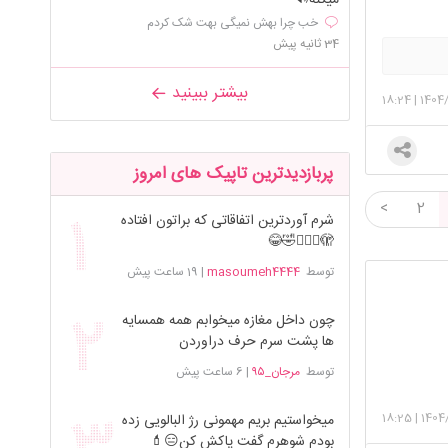
میکنه🔊
خب چرا بهش نمیگی بهت شک کردم
34 ثانیه پیش
بیشتر ببینید
18:24
|
1404/
پربازدیدترین تاپیک های امروز
<
2
شرم آوردترین اتفاقاتی که براتون افتاده
🫣🤦🏻‍♀️🤣😂
توسط
masoumeh4444
|
19 ساعت پیش
چون داخل مغازه میخوابم همه همسایه
ها پشت سرم حرف دراوردن
توسط
مرجان_۹۵
|
6 ساعت پیش
18:25
|
1404
میخواستیم بریم مهمونی رژ البالویی زده
بودم شوهرم گفت پاکش کن😑💄