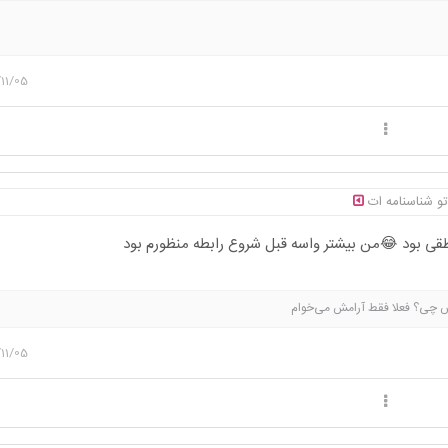
11/05
و شناسنامه ات
قی بود 😂من بیشتر واسه قبل شروع رابطه منظورم بود
 پس چی؟ فعلا فقط آرامش می‌خوام
11/05