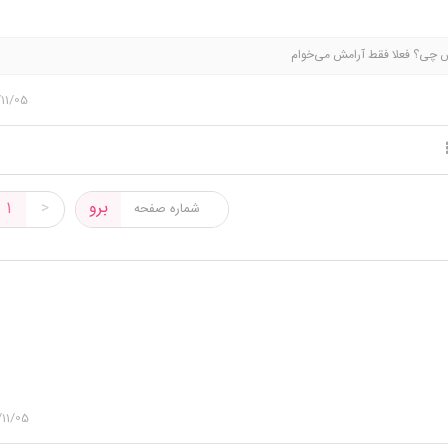
 پس چی؟ فعلا فقط آرامش می‌خوام
11/05
برو
1
>
/11/05