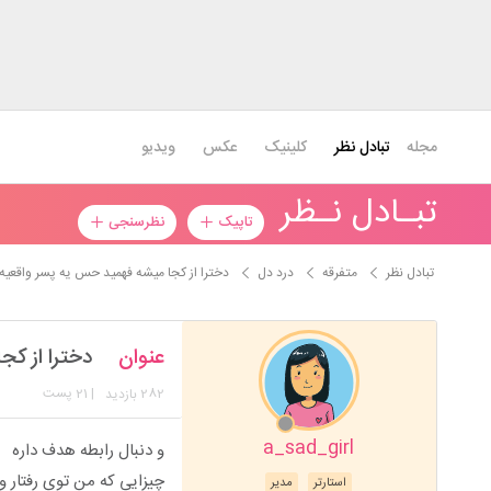
مجله
تبادل نظر
کلینیک
عکس
ویدیو
تبـادل نـظر
تاپیک
نظرسنجی
تبادل نظر
متفرقه
درد دل
دخترا از کجا میشه فهمید حس یه پسر واقعیه 
عنوان
دخترا از کج
282
| 21 پست
بازدید
a_sad_girl
و دنبال رابطه هدف داره
چیزایی که من توی رفتار و
استارتر
مدیر