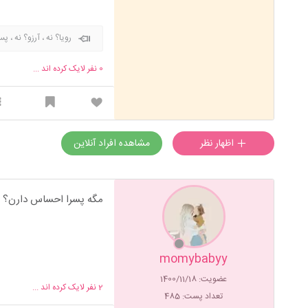
رویا؟ نه ، آرزو؟ نه ،
0
نفر لایک کرده اند ...
اظهار نظر
مشاهده افراد آنلاین
مگه پسرا احساس دارن؟
momybabyy
عضویت: 1400/11/18
2
نفر لایک کرده اند ...
تعداد پست: 485