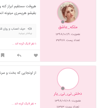
هروقت مستقیم ابراز کنه و
بقیشو هرپسری میتونه انجام بده و 
ملکه_عاشق
حیف اعصاب و روان قش
بیشتر ببینید
عضویت: 1398/10/19
تعداد پست: 37678
1
نفر لایک کرده اند ...
از اونجایی که بخت و سرن
دختر_نی_نی_يار
عضویت: 1398/08/08
0
نفر لایک کرده اند ...
تعداد پست: 11373