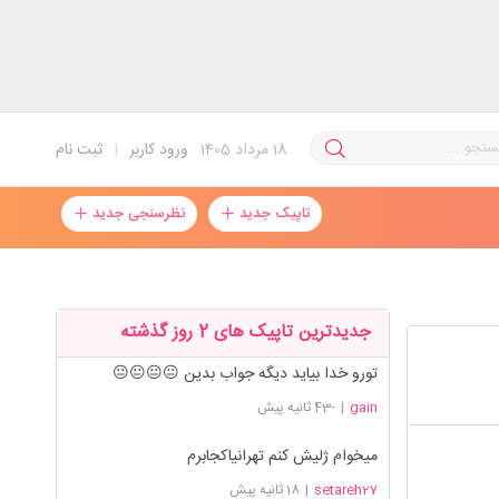
18
مرداد 1405
ورود کاربر
|
ثبت نام
تاپیک جدید
نظرسنجی جدید
جدیدترین تاپیک های 2 روز گذشته
تورو خدا بیاید دیگه جواب بدین 😐😐😐😐
gain
|
-43 ثانیه پیش
میخوام ژلیش کنم تهرانیاکجابرم
setareh27
|
18 ثانیه پیش