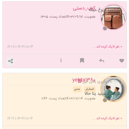
کیف_دستی
مشخصه دروغ میگه
عضویت: 1403/09/17
تعداد پست: 1305
0
نفر لایک کرده اند ...
1404/11/04
|
14:18
yekta1380
نذر بگیری یعنی چی
استارتر
مدیر
نظر نذر نشینید یتا حالا
عضویت: 1403/07/04
تعداد پست: 246
0
نفر لایک کرده اند ...
1404/11/04
|
14:19