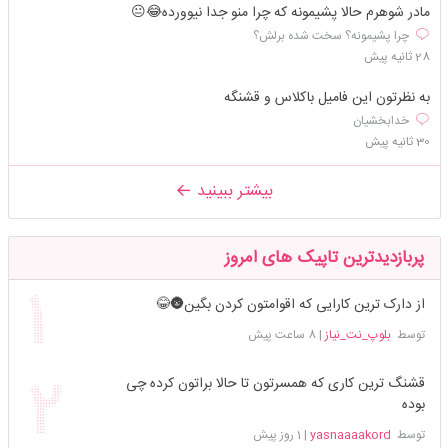
مادر شوهرم حالا پشیمونه که چرا منو جدا نیوورده😂😐
چرا پشیمونه؟ سخت شده برلش؟
28 ثانیه پیش
به نظرتون این فامیل باکلاس و قشنگه
خدابخشیان
30 ثانیه پیش
بیشتر ببینید
پربازدیدترین تاپیک های امروز
از دارک ترین کارایی که اقوامتون کردن بگین🌚😂
توسط
بلوپ_نت_نیاز
|
8 ساعت پیش
قشنگ ترین کاری که همسرتون تا حالا براتون کرده چی
بوده
توسط
yasnaaaakord
|
1 روز پیش