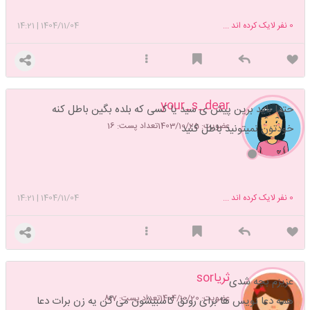
0
نفر لایک کرده اند ...
1404/11/04
|
14:21
your_s_dear
حتما باید برین پیش ی سید یا کسی که بلده بگین باطل کنه
عضویت: 1403/10/25
تعداد پست: 16
خودتون نمیتونید باطل کنید
0
نفر لایک کرده اند ...
1404/11/04
|
14:21
ثریاsor
عزیزم بچه شدی
عضویت: 1404/10/20
تعداد پست: 817
همه دعا نویس ها برای رونق کاسبیشون می گن یه زن برات دعا