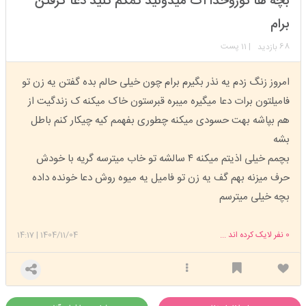
بچه ها توروخدا اگ میدونید کمکم کنید دعا گرفتن
عضویت: 1403/07/04
تعداد پست: 246
برام
68
| 11 پست
بازدید
امروز زنگ زدم یه نذر بگیرم برام چون خیلی حالم بده گفتن یه زن تو
فامیلتون برات دعا میگیره میبره قبرستون خاک میکنه ک زندگیت از
هم بپاشه بهت حسودی میکنه چطوری بفهمم کیه چیکار کنم باطل
بشه
بچمم خیلی اذیتم میکنه ۴ سالشه تو خاب میترسه گریه با خودش
حرف میزنه بهم گف یه زن تو فامیل یه میوه روش دعا خونده داده
بچه خیلی میترسم
0
نفر لایک کرده اند ...
1404/11/04
|
14:17