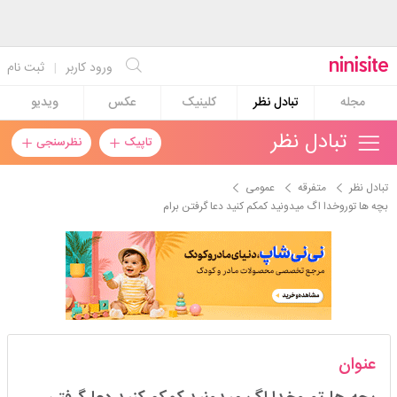
ورود کاربر
|
ثبت نام
مجله
تبادل نظر
کلینیک
عکس
ویدیو
تبادل نظر
تاپیک
نظرسنجی
تبادل نظر
متفرقه
عمومی
بچه ها توروخدا اگ میدونید کمکم کنید دعا گرفتن برام
yekta1380
عنوان
استارتر
مدیر