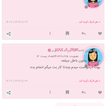
ممنونممم
0
نفر لایک کرده اند ...
1404/11/04
|
14:27
your_s_dear
همین آقاهه گف چن تا دعا بخونم
عضویت: 1403/10/25
تعداد پست: 16
خب پس بخون باطل میشه،
بهت درخواست میدم چندتا کار بت میگم انجام بده
0
نفر لایک کرده اند ...
1404/11/04
|
14:29