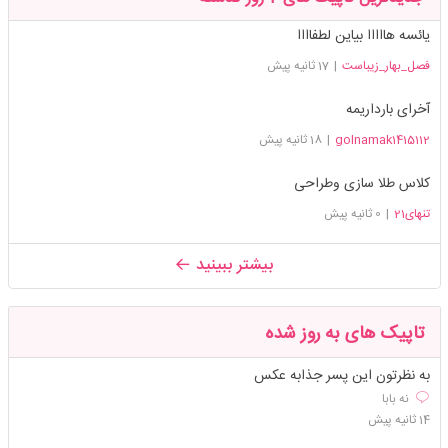
یائسه هااااا بیاین لطفاااا
فصل_بهار_زیباست
|
17 ثانیه پیش
آخرای بارداریمه
golnamak1415112
|
18 ثانیه پیش
کلاس طلا سازی وطراحی
تنهای21
|
0 ثانیه پیش
بیشتر ببینید
تاپیک های به روز شده
به نظرتون این پسر جذابه عکس
نه بابا
14 ثانیه پیش