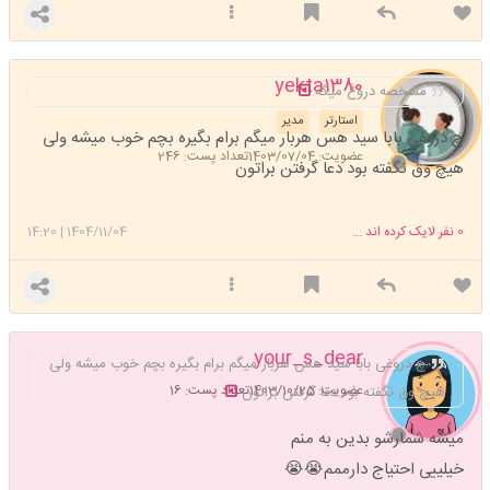
yekta1380
مشخصه دروغ میگه
استارتر
مدیر
چ دروغی بابا سید هس هربار میگم برام بگیره بچم خوب میشه ولی
عضویت: 1403/07/04
تعداد پست: 246
هیچ وق نگفته بود دعا گرفتن براتون
0
نفر لایک کرده اند ...
1404/11/04
|
14:20
your_s_dear
چ دروغی بابا سید هس هربار میگم برام بگیره بچم خوب میشه ولی
عضویت: 1403/10/25
تعداد پست: 16
هیچ وق نگفته بود دعا گرفتن براتون
میشه شمارشو بدین به منم
خیلییی احتیاج دارممم😭😭