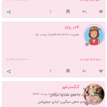
znj_024
بفرس
عضویت: 1403/07/28
تعداد پست: 50
0
نفر لایک کرده اند ...
1404/11/02
|
18:34
گنگسترشهر
کاسبی خوبیه.
عضویت: 1402/02/05
تعداد پست: 8376
فک کنم همونا ک ملتو محدود میکنن
از آب گل آلودم ماهی میگیرن اینارو میفروشن