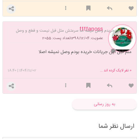
ffffanoss
من خریدم وصل میشه اما سرعتش مثل قبل نیست و قطع و وصل
عضویت: 1398/12/04
تعداد پست: 2055
میشه
منم قبل این جریانات خریده بودم وصل نمیشه اصلا
0
نفر لایک کرده اند ...
1404/11/02
|
18:40
به روز رسانی
ارسال نظر شما