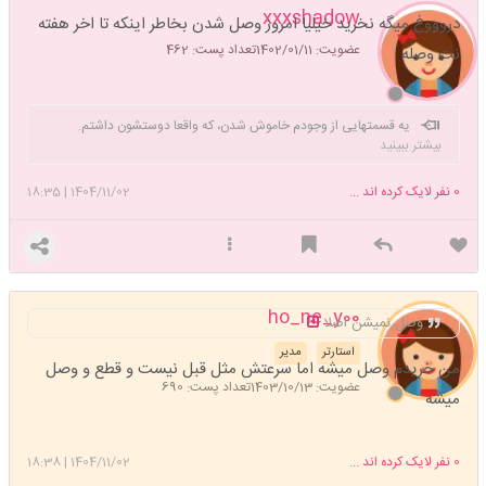
xxxshadow
دروووغ میگه نخرید خیلیا امروز وصل شدن بخاطر اینکه تا اخر هفته
عضویت: 1402/01/11
تعداد پست: 462
نت وصله
یه قسمتهایی از وجودم خاموش شدن، که واقعا دوستشون داشتم.
بیشتر ببینید
متاسفم برای خودم که نتونستم ازشون در برابر بزرگسالی محافظت کنم.
0
نفر لایک کرده اند ...
1404/11/02
|
18:35
ho_ne_y00
وصل نمیشن اصلا
استارتر
مدیر
من خریدم وصل میشه اما سرعتش مثل قبل نیست و قطع و وصل
عضویت: 1403/10/13
تعداد پست: 690
میشه
0
نفر لایک کرده اند ...
1404/11/02
|
18:38