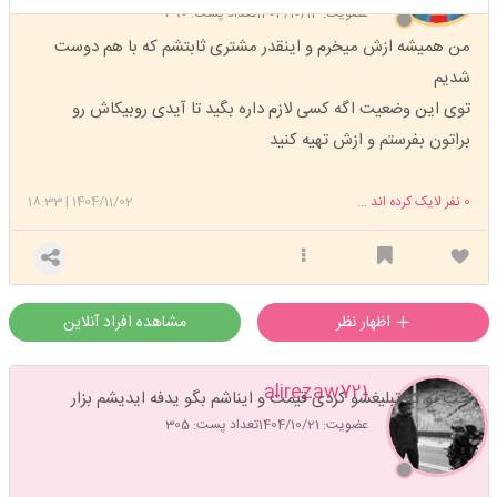
عضویت: 1403/10/13
تعداد پست: 690
من همیشه ازش میخرم و اینقدر مشتری ثابتشم که با هم دوست
شدیم
توی این وضعیت اگه کسی لازم داره بگید تا آیدی روبیکاش رو
براتون بفرستم و ازش تهیه کنید
0
نفر لایک کرده اند ...
1404/11/02
|
18:33
اظهار نظر
مشاهده افراد آنلاین
alirezaw721
خب تو که تبلیغشو کردی قیمت و ایناشم بگو یدفه ایدیشم بزار
عضویت: 1404/10/21
تعداد پست: 305