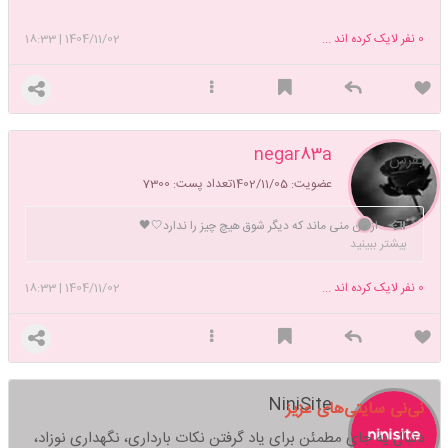
0
نفر لایک کرده اند ...
1404/11/02
|
18:33
negar83a
بفرس
عضویت: 1402/11/05
تعداد پست: 7300
از من منی ماند که دیگر شوق هیچ چیز را ندارد🤍🖤
بیشتر ببینید
0
نفر لایک کرده اند ...
1404/11/02
|
18:33
NiniSite
نی‌نی سایتی‌های عزیز
دنبال یه جای مطمئن برای یاد گرفتن نکات بارداری، نگهداری نوزاد،