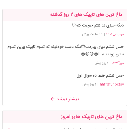
داغ ترین های تاپیک های 2 روز گذشته
دیگه چیزی نداشتم خرجت کنم💘
مهربانو_1404
|
19 ساعت پیش
حس ششم میای بیارمت😠مگه دست خودتونه که کدوم تاپیک بیاین کدوم
نیاین زوددد بیااا😡😠😠😠
دریآ839
|
1 روز پیش
حس ششم فقط ده سوال اول
hhffdfuhbctsv
|
1 روز پیش
بیشتر ببینید
داغ ترین های تاپیک های امروز