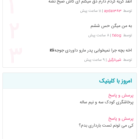
انقد گریه کردم دارم دق میکنم ای کاش صبح نشه
توسط
ayda1383
|
11 ساعت پیش
به من میگن حس ششم
توسط
fxlog
|
8 ساعت پیش
اخه بچه جرا نمیخوابی پدر مارو داوردی جوجه📸
توسط
شیرنارگیل
|
9 ساعت پیش
امروز با کلینیک
پرسش و پاسخ
پرخاشگری کودک سه و نیم ساله
پرسش و پاسخ
کی می تونم تست بارداری بدم؟