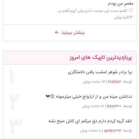
مقصر من بودم
گفتم دست نزن دوست ندارم ولی آروم گفتم بر...
-4 ثانیه پیش
بیشتر ببینید
پربازدیدترین تاپیک های امروز
برا برادر شوهر امشب رفتن خاستگاری
توسط
mafya2
|
13 ساعت پیش
نداشتن سینه من و از ازذواج خیلی میترسونه 😔💔
توسط
bita1300
|
12 ساعت پیش
انقد گریه کردم دارم دق میکنم ای کاش صبح نشه
توسط
ayda1383
|
11 ساعت پیش