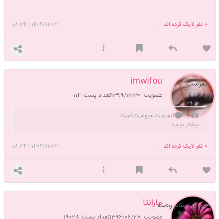
0
نفر لایک کرده اند ...
1404/11/02
|
18:34
imwifou
بفرست
عضویت: 1399/12/30
تعداد پست: 114
قاب انسانیت حیوانیت است
بیشتر ببینید
0
نفر لایک کرده اند ...
1404/11/02
|
18:34
مارانتا
من اینستام وصله
عضویت: 1396/06/28
تعداد پست: 19028