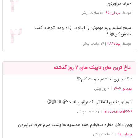
حرف دراوردن
توسط
مرجان_۹۵
|
10 ساعت پیش
میخواستیم بریم مهمونی رژ البالویی زده بودم شوهرم گفت
پاکش کن😑💄
توسط
بیتا7667
|
14 ساعت پیش
داغ ترین های تاپیک های 2 روز گذشته
دیگه چیزی نداشتم خرجت کنم💘
مهربانو_1404
|
2 روز پیش
شرم آوردترین اتفاقاتی که براتون افتاده🫣🤦🏻‍♀️🤣😂
masoumeh4444
|
22 ساعت پیش
چون داخل مغازه میخوابم همه همسایه ها پشت سرم حرف دراوردن
مرجان_۹۵
|
9 ساعت پیش