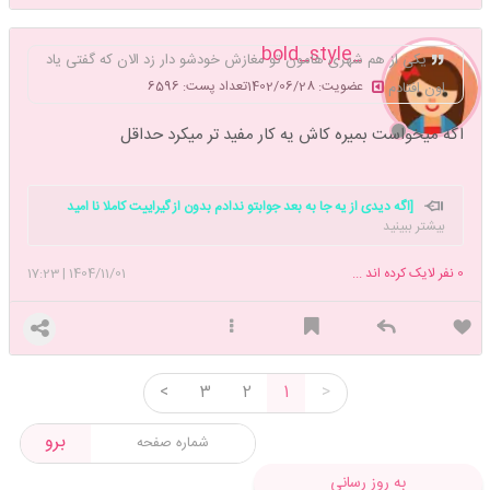
_bold_style
یکی از هم شهری هامون تو مغازش خودشو دار زد الان که گفتی یاد
عضویت: 1402/06/28
تعداد پست: 6596
اون افتادم
اگه میخواست بمیره کاش یه کار مفید تر میکرد حداقل
[اگه دیدی از یه جا به بعد جوابتو ندادم بدون از گیراییت کاملا نا امید
بیشتر ببینید
شدم و بنظرم ارزششو نداشته برات وقت بذارم توضیح بدم، حتما در موضوعی
متعصبی و اینجا هم فضای مناسبی برای پاسخگویی نبوده🙂]
یکی درخت گل
0
نفر لایک کرده اند ...
1404/11/01
|
17:23
اندر فضای خلوت ماست
که سرو های چمن پیش قامتش پستند💐✨️
<
3
2
1
>
برو
به روز رسانی