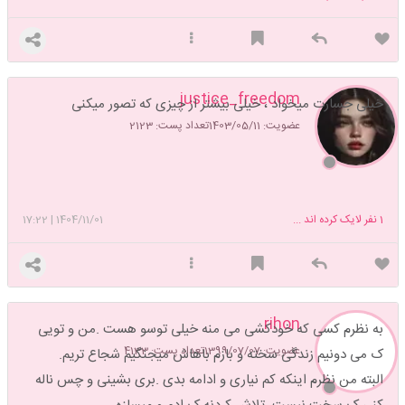
justice_freedom
خیلی جسارت میخواد ، خیلی بیشتر از چیزی که تصور میکنی
عضویت: 1403/05/11
تعداد پست: 2123
1
نفر لایک کرده اند ...
1404/11/01
|
17:22
rihon
به نظرم کسی که خودکشی می منه خیلی توسو هست .من و تویی
عضویت: 1399/07/07
تعداد پست: 4133
ک می دونیم زندگی سخته و بازم باهاش میجنگیم شجاع تریم.
البته من نظرم اینکه کم نیاری و ادامه بدی .بری بشینی و چس ناله