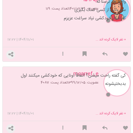
واقعا هم ترسناکه
عضویت: 1401/07/09
تعداد پست: 119
سعی کن از کسی کمک بگیری
که افکار خودکشی نیاد سراغت عزیزم
0
نفر لایک کرده اند ...
1404/11/01
|
17:22
moarref_e
کی گفته راحت میشن؟ اتفاقاً اونایی که خودکشی میکنند اول
عضویت: 1399/12/05
تعداد پست: 4087
بدبختیشونه
0
نفر لایک کرده اند ...
1404/11/01
|
17:22