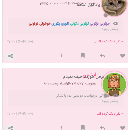
عضویت: 1403/02/16
تعداد پست: 3225
الان که گفتی یاد اون افتادم
جوگولی بوگولی
گوگولی مگولی
اگوری پگوری
خوخولی قوقولی
بیشتر ببینید
0
نفر لایک کرده اند ...
1404/11/01
|
17:22
آیشمن
۹۸ یه ورق قرص خوردم حیف نمردم
عضویت: 1402/10/27
تعداد پست: 801
هیچ کی درخواست دوستی نده با تشکر
بیشتر ببینید
0
نفر لایک کرده اند ...
1404/11/01
|
17:22