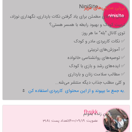
NiniSite
نی‌نی سایتی‌های عزیز
دنبال یه جای مطمئن برای یاد گرفتن نکات بارداری، نگهداری نوزاد،
تربیت کودک و بهبود رابطه با همسر هستی؟
توی کانال "بله" ما هر روز:
✅ نکات کاربردی مادر و کودک
✅ آموزش‌های تربیتی
✅ توصیه‌های روانشناسی خانواده
✅ ایده‌های رشد و بازی با کودک
✅ مطالب سلامت زنان و بارداری
و کلی مطلب جذاب دیگه منتشر می‌شه...
به جمع ما بپیوند و از این محتوای کاربردی استفاده کن.
🌷
fhsjkk
نه منمیترسن زنده بمونم
عضویت: 1400/09/19
تعداد پست: 3181