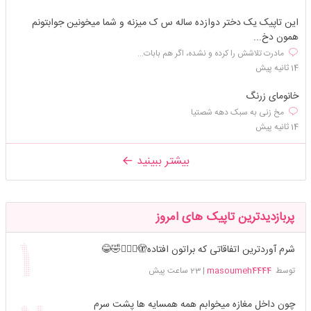
این تاپیک یک دختر دوازده ساله س ک میزنه و شما میخونین جوابتونم
همون دخ...
مادرت تلاشش را کرده و نشده، اگر هم بابات...
14 ثانیه پیش
خانومای زرنگ
مخ زنی به سبک دهه شصتیا
14 ثانیه پیش
بیشتر ببینید
پربازدیدترین تاپیک های امروز
شرم آوردترین اتفاقاتی که براتون افتاده🫣🤦🏻‍♀️🤣😂
توسط
masoumeh4444
|
23 ساعت پیش
چون داخل مغازه میخوابم همه همسایه ها پشت سرم