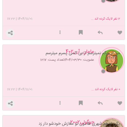
2
نفر لایک کرده اند ...
1404/11/01
|
17:22
مامان_آرن402
من از مرگم نمیترسم از بی کسی پسرم میترسم
عضویت: 1404/03/30
تعداد پست: 1217
0
نفر لایک کرده اند ...
1404/11/01
|
17:22
جوگولی2002
یکی از هم شهری هامون تو مغازش خودشو دار زد