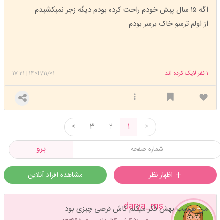
اگه ۱۵ سال پیش خودم راحت کرده بودم دیگه زجر نمیکشیدم
از اولم ترسو خاک برسر بودم
1
نفر لایک کرده اند ...
1404/11/01
|
17:21
<
3
2
1
>
برو
اظهار نظر
مشاهده افراد آنلاین
darya_ms
من هرشب بهش فکر میکنم کاش قرصی چیزی بود