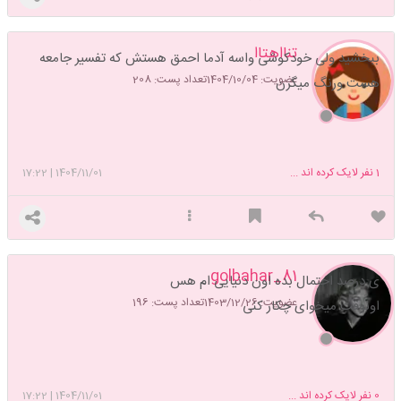
تنااهتاا
ببخشید ولی خودکوشی واسه آدما احمق هستش که تفسیر جامعه
عضویت: 1404/10/04
تعداد پست: 208
هست ورنگ میگرن
1
نفر لایک کرده اند ...
1404/11/01
|
17:22
golbahar_81
ی درصد احتمال بده اون دنیایی ام هس
عضویت: 1403/12/26
تعداد پست: 196
اونوقت میخوای چکار کنی
0
نفر لایک کرده اند ...
1404/11/01
|
17:22