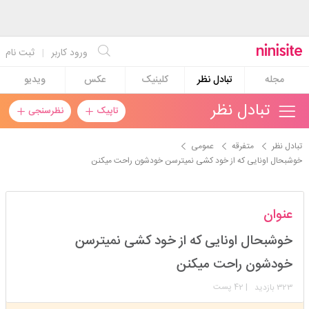
ورود کاربر
|
ثبت نام
مجله
تبادل نظر
کلینیک
عکس
ویدیو
تبادل نظر
تاپیک
نظرسنجی
تبادل نظر
متفرقه
عمومی
خوشبحال اونایی که از خود کشی نمیترسن خودشون راحت میکنن
فییوناا
عنوان
استارتر
مدیر
خوشبحال اونایی که از خود کشی نمیترسن
عضویت: 1397/03/03
تعداد پست: 14445
خودشون راحت میکنن
323
| 42 پست
بازدید