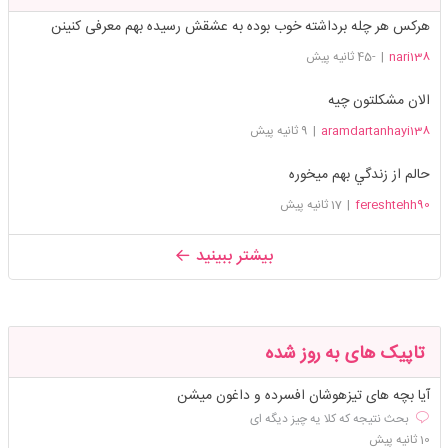
هرکس هر چله برداشته خوب بوده به عشقش رسیده بهم معرفی کنینن
nari138
|
-45 ثانیه پیش
الان مشکلتون چیه
aramdartanhayi138
|
9 ثانیه پیش
حالم از زندگي بهم ميخوره
fereshtehh90
|
17 ثانیه پیش
بیشتر ببینید
تاپیک های به روز شده
آیا بچه های تیزهوشان افسرده و داغون میشن
بحث نتیجه که کلا یه چیز دیگه ای
10 ثانیه پیش