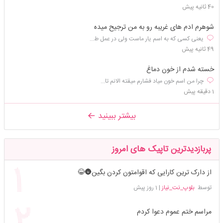
40 ثانیه پیش
شوهرم ادم های غریبه رو به من ترجیح میده
یعنی کسی که به اسم یار ماست ولی در عمل ط...
49 ثانیه پیش
خسته شدم از خون دماغ
چرا من اسم خون میاد فشارم میقته الانم تا...
1 دقیقه پیش
بیشتر ببینید
پربازدیدترین تاپیک های امروز
از دارک ترین کارایی که اقوامتون کردن بگین🌚😂
توسط
بلوپ_نت_نیاز
|
1 روز پیش
مراسم ختم عموم دعوا کردم