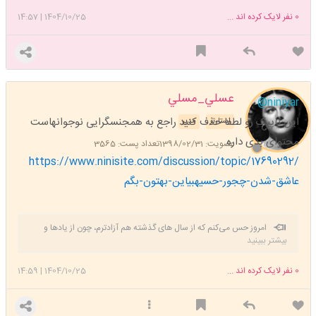
ارسال نمایید خصوصی
تنها اکانت رسمی نی نی یار در
نی نی سایت
0
نفر لایک کرده اند ...
1404/10/25
|
14:57
عسلي_مسلي
@niniyar
این تاپیک رو لطفا حذف کنید راجع به همجنسگرایی نوجوانهاست
استارتر
مدیر
محتوای بدی داره
عضویت: 1398/02/31
تعداد پست: 3565
https://www.ninisite.com/discussion/topic/17690292/
عاشق-شدن-چجور-حسیهبیاین-بهتون-بگم
امروز حس می‌کنم که از سال های گذشته هم آزادترم، چون از یادها و
بیشتر ببینید
امیدهای واهی رها شده‌ام. می‌دانم که هیچ چیز دوام ندارد.
0
نفر لایک کرده اند ...
1404/10/25
|
14:59