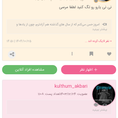
نی نی یارو رو تگ کنید لطفا مرسی
امروز حس می‌کنم که از سال های گذشته هم آزادترم، چون از یادها و
بیشتر ببینید
امیدهای واهی رها شده‌ام. می‌دانم که هیچ چیز دوام ندارد.
0
نفر لایک کرده اند ...
1404/10/25
|
14:51
اظهار نظر
مشاهده افراد آنلاین
kulthum_akbari
@niniyar
عضویت: 1403/12/24
تعداد پست: 1108
💛🌟
بیشتر ببینید