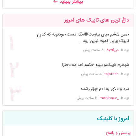
بیشتر ببینید
داغ ترین های تاپیک های امروز
حس ششم میای بیارمت😠مگه دست خودتونه که کدوم
تاپیک بیاین کدوم نیاین زود...
توسط
دریآ839
|
6 ساعت پیش
شوهرم تاپیکامو ببینه حکمم اعدامه دخترا
توسط
tajafarin
|
5 ساعت پیش
درد و دلای یه ادم فوق زشت
توسط
_mobina0z
|
6 ساعت پیش
امروز با کلینیک
پرسش و پاسخ