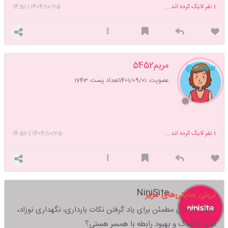
1
نفر لایک کرده اند ...
1404/10/25
|
14:51
مریم5452
@niniyar
عضویت: 1401/09/01
تعداد پست: 1743
1
نفر لایک کرده اند ...
1404/10/25
|
14:52
NiniSite
نی‌نی سایتی‌های عزیز
دنبال یه جای مطمئن برای یاد گرفتن نکات بارداری، نگهداری نوزاد،
تربیت کودک و بهبود رابطه با همسر هستی؟