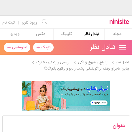
ورود کاربر
|
ثبت نام
مجله
تبادل نظر
کلینیک
عکس
ویدیو
تبادل نظر
تاپیک
نظرسنجی
تبادل نظر
ازدواج و شروع زندگی
عروسی و زندگی مشترک
بیاین ماجرای رفتنم برا گویندگی پشت رادیو و براتون بگم😐🙁
rooniiii
عنوان