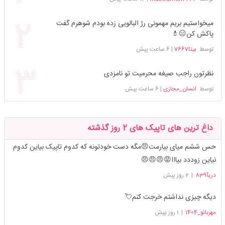
میخواستیم بریم مهمونی رژ البالویی زده بودم شوهرم گفت
پاکش کن😑💄
توسط
بیتا7667
|
6 ساعت پیش
نظرتون راجب صیغه محرمیت تو نامزدی
توسط
انسان_مجازی
|
6 ساعت پیش
داغ ترین های تاپیک های 2 روز گذشته
حس ششم میای بیارمت😠مگه دست خودتونه که کدوم تاپیک بیاین کدوم
نیاین زوددد بیااا😡😠😠😠
دریآ839
|
2 روز پیش
دیگه چیزی نداشتم خرجت کنم💘
مهربانو_1404
|
1 روز پیش