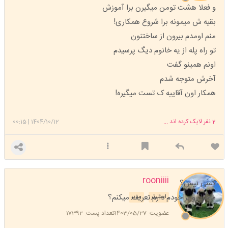
و فعلا هشت تومن میگیرن برا آموزش
بقیه ش میمونه برا شروع همکاری!
منم اومدم بیرون از ساختنون
تو راه پله از یه خانوم دیگ پرسیدم
اونم همینو گفت
آخرش متوجه شدم
همکار اون آقاییه ک تست میگیره!
2
نفر لایک کرده اند ...
1404/10/12
|
00:15
rooniiii
کسی نیس؟
ماجرا رو براخودم دارم تعریف میکنم؟
استارتر
مدیر
عضویت: 1403/05/27
تعداد پست: 17392