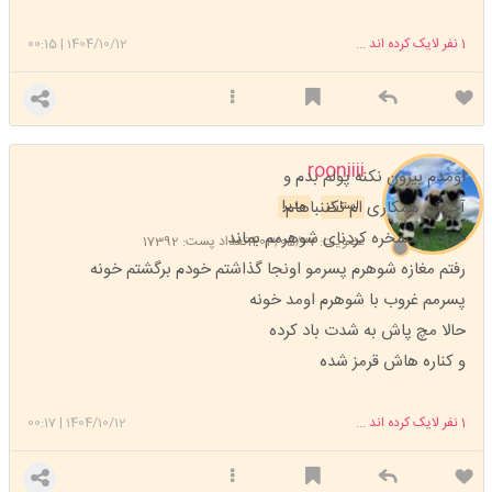
1
نفر لایک کرده اند ...
1404/10/12
|
00:15
rooniiii
اومدم بیرون نکنه پولم بدم و
آخرش همکاری ام نکننباهام!
استارتر
مدیر
حرف و مسخره کردنای شوهرمم بماند
عضویت: 1403/05/27
تعداد پست: 17392
رفتم مغازه شوهرم پسرمو اونجا گذاشتم خودم برگشتم خونه
پسرمم غروب با شوهرم اومد خونه
حالا مچ پاش به شدت باد کرده
و کناره هاش قرمز شده
1
نفر لایک کرده اند ...
1404/10/12
|
00:17