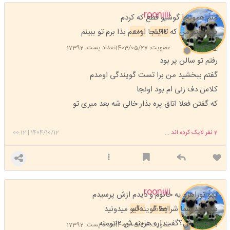
rooniiii
منم همونجا گوشیو قطع که کردم
یهو گفتم من که تااینجا اومدم بذا برم تو ببینم
استارتر
مدیر
چ خبره!
عضویت: 1403/05/27
تعداد پست: 17392
رفتم تو سالن پر بود
گفتم ببخشید من برا تست گویندگی اومدم
کلاس دف زنی ام بود اونجا
که گفتن فعلا اتاق پره بذار خالی شه بعد میری تو
2
نفر لایک کرده اند ...
1404/10/12
|
00:12
rooniiii
یهو توراهرو یه خانوم و دیدم ازش پرسیدم
ببخشید شما شرایط گویندگیو میدونید
استارتر
مدیر
با هزینه ش؟گفت اره هزینه ش ۱۲تومنه
عضویت: 1403/05/27
تعداد پست: 17392