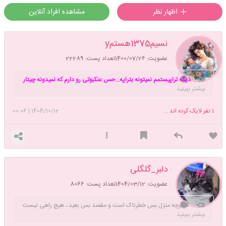
اظهار نظر
مشاهده افراد آنلاین
نسیم1375هستمy
بگو
عضویت: 1400/07/26
تعداد پست: 22289
دیگه تراپیستمم نمیتونه بتراپه...حس عنکبوتی رو دارم که نمیدونه چیتار
بیشتر ببینید
کنه..
1
نفر لایک کرده اند ...
1404/10/12
|
00:06
دلبر_گلگلی
بگو
عضویت: 1404/03/12
تعداد پست: 8066
🌷 گرچه منزل بس خطرناک است و مقصد بس بعید ، هیچ راهی نیست
بیشتر ببینید
کان را نیست پایان غم مخور 🌷