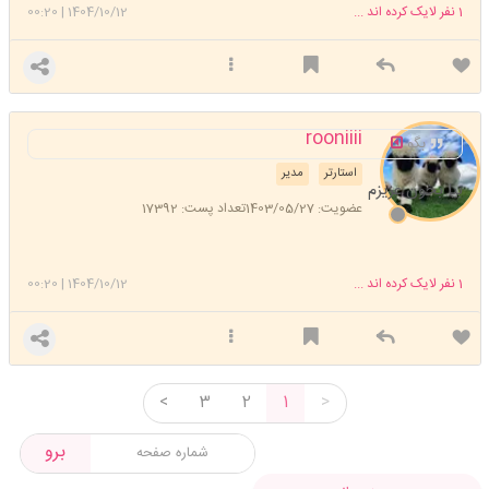
1
نفر لایک کرده اند ...
1404/10/12
|
00:20
rooniiii
بگو
استارتر
مدیر
بیا بخون عزیزم
عضویت: 1403/05/27
تعداد پست: 17392
1
نفر لایک کرده اند ...
1404/10/12
|
00:20
<
3
2
1
>
برو