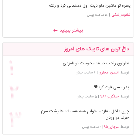
پسره تو ماشین منو دیت اول دستمالی کرد و رفته
شاتوت_نمکی
|
5 ساعت پیش
بیشتر ببینید
داغ ترین های تاپیک های امروز
نظرتون راجب صیغه محرمیت تو نامزدی
توسط
انسان_مجازی
|
6 ساعت پیش
پدر مسی فوت کرد🖤
توسط
جینگولی989
|
5 ساعت پیش
چون داخل مغازه میخوابم همه همسایه ها پشت سرم
حرف دراوردن
توسط
مرجان_۹۵
|
1 ساعت پیش