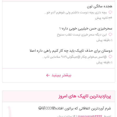
هجده سالگی تون
بچه داری بچه دوست داشتم ولی شوهرم آدم خو...
36 ثانیه پیش
سحرخیزی حس خیلییی خوبی داره✨️
این دیگه سحر خیزی نیست تقلب ممنوع
1 دقیقه پیش
دوستان برای حذف تاپیک باید چه کار کنیم راهی داره اصلا
@اسم_میخوام_چکار @جینگولی989 سلاماین تاپ...
1 دقیقه پیش
بیشتر ببینید
پربازدیدترین تاپیک های امروز
شرم آوردترین اتفاقاتی که براتون افتاده🫣🤦🏻‍♀️🤣😂
توسط
masoumeh4444
|
14 ساعت پیش