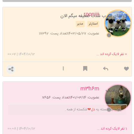
rooniiii
دوستان نتم ب شدت ضعیفه میگم الان
استارتر
مدیر
عضویت: 1403/05/27
تعداد پست: 17392
0
نفر لایک کرده اند ...
1404/10/12
|
00:07
m3h6m
گفتی بلایک
عضویت: 1401/03/14
تعداد پست: 7656
یه خسته یه
دل💔
شکسته از همه .
1
نفر لایک کرده اند ...
1404/10/12
|
00:08