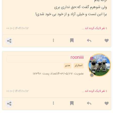
ارائه بدم
ولی شوهرم گفت که:حق نداری بری
برا ابن تست و خیلی آزاد و از خود بی خود شدی!
1
نفر لایک کرده اند ...
1404/10/12
|
00:10
rooniiii
بگو
استارتر
مدیر
بیادارم میگم
عضویت: 1403/05/27
تعداد پست: 17392
1
نفر لایک کرده اند ...
1404/10/12
|
00:10