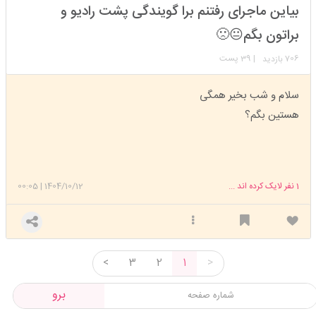
استارتر
مدیر
بیاین ماجرای رفتنم برا گویندگی پشت رادیو و
عضویت: 1403/05/27
تعداد پست: 17392
براتون بگم😐🙁
706
| 39 پست
بازدید
سلام و شب بخیر همگی
هستین بگم؟
1
نفر لایک کرده اند ...
1404/10/12
|
00:05
<
3
2
1
>
برو