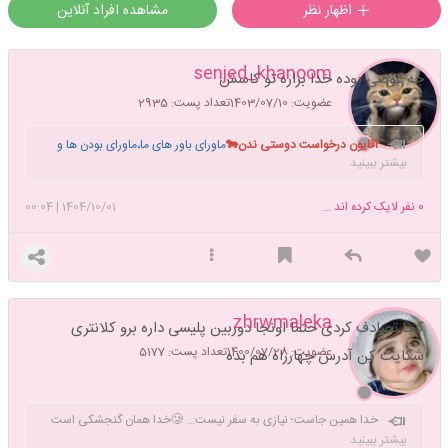
اظهار نظر
مشاهده افراد آنلاین
senjed_khanoom
چه عوضی بوده خدا بزاره تو کاسش
عضویت: 1403/07/10
تعداد پست: 2935
اقایون درخواست دوستی ندن🐄
ماورای باور های ما،ماورای بودن ها و
بیشتر ببینید
نبودن های ما، آنجا دشتی ست..فراتر از همه تصورات ، انجا تو را خواهم دید.🪼
اگ کسی بی دلیل ازت متنفره،بهش ی دلیل بده
0
نفر لایک کرده اند ...
1404/10/01
|
00:04
zhrwmaleka
کجا تصادف کردی حتما اونجا دوربین پلیسی داره برو کلانتری
عضویت: 1400/07/28
تعداد پست: 5177
شکایت کن آدرس چهارراه هم بده
خدا همین جاست؛ نیازی به سفر نیست... 🥲خدا همان گنجشکی است
که صبح برای تو می خواند ... 🌟خدا در دستان مردی است که نابینایی را
بیشتر ببینید