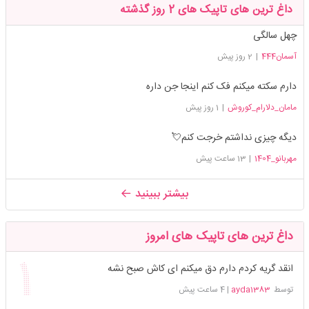
داغ ترین های تاپیک های 2 روز گذشته
چهل سالگی
آسمان444
|
2 روز پیش
دارم سکته میکنم فک کنم اینجا جن داره
مامان_دلارام_کوروش
|
1 روز پیش
دیگه چیزی نداشتم خرجت کنم💘
مهربانو_1404
|
13 ساعت پیش
بیشتر ببینید
داغ ترین های تاپیک های امروز
انقد گریه کردم دارم دق میکنم ای کاش صبح نشه
توسط
ayda1383
|
4 ساعت پیش