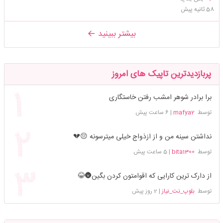
58 ثانیه پیش
بیشتر ببینید
پربازدیدترین تاپیک های امروز
برا برادر شوهر امشب رفتن خاستگاری
توسط
mafya2
|
6 ساعت پیش
نداشتن سینه من و از ازذواج خیلی میترسونه 😔💔
توسط
bita1300
|
5 ساعت پیش
از دارک ترین کارایی که اقوامتون کردن بگین🌚😂
توسط
بلوپ_نت_نیاز
|
2 روز پیش