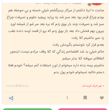
عضویت: 1402/11/27
تعداد پست: 583
ساعت ١٠ اينا داشتم از سركار برميگشتم خيلي خسته و بي حوصله هم
بودم چراغ قرمز بود بعد سبز شد يه پرايد پيچيد جلوم و نميرفت چراغ
سبز شد و نميرفت چند بار بوق زدم كه بره بعد سر شو از شيشه اورد
بيرون بهم فحش داد بعد باز بوق زدم كه برو از قصد اومد دنده عقب
زد سپر ماشينم كلا رفت
بعدم فرار كرد نتونستم بگيرمش رفت
حالم خيلي بد شد افتضاحم زندگي كه كلا وقف مرادم نيست اينجور
اتفاقاتم ميوفته كلا بدتر ميشم
ماشينم بيمه بدنه داره ميخوام از اون استفاده كنم ميشه؟ خودم فعلا
دستم خاليه نميخوام خودم پول بدم
0
نفر لایک کرده اند ...
1404/10/01
|
00:02