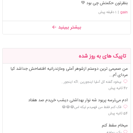
بنظرتون حکمتش چی بود 💚
gain
|
1 دقیقه پیش
بیشتر ببینید
تاپیک های به روز شده
من صمیمی ترین دوستم ازشوهر آملی ومازندرانیه افتضاحش جداشد کیا
مردای آم...
بیخود گفته کل آملیا اینجورین .اگه اینجور...
42 ثانیه پیش
ادم می‌ترسه پریود شه نوار بهداشتی دیشب خريدم صد هفتاد
فک کنم فقط من فهمیدم تیکه اس😂😂😂
54 ثانیه پیش
میخام سقط کنم
بکن بماچه