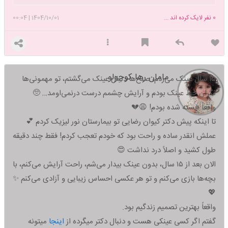
از خیابان رد می کند... 💫خدا در اتومببل پسری است که مادر پیرش را هر هفته
برای درمان به بیمارستان می برد...💫🌟 خدا در جمله«عجب شانسی
0
نفر لایک کرده اند ...
1404/10/01
|
00:04
آوردم»است.... 🌟💫 خدا خیلی وقت است که آمده نزدیک من و تو.. (خدا
همین حوالیست)...🥲🙃🌟🌟🌟
مامان رها کوچولو
۱۵ سال عینک می‌زدم، صبح‌ها دنبال عینک می‌گشتم، تو مهمونی‌ها
نگران خط عینک بودم و آرایش چشمم درست درنمی‌اومد… 🥺
واقعاً خسته شده بودم! 😩💔
تا اینکه پیش دکتر کیوان رضایی تو بیمارستان نور لیزیک کردم 💕
عملش انقدر ساده و راحت بود که خودم تعجب کردم! فقط چند دقیقه
طول کشید و اصلاً درد نداشت 😍
الان بعد از ۱۵ سال، بدون عینک بیدار می‌شم، راحت آرایش می‌کنم، با
بچه‌ها بازی می‌کنم و تو هر عکسی احساس زیبایی و آزادی می‌کنم ✨
💖
واقعاً بهترین تصمیم زندگیم بود.
گفتم اگر کسی عینکی هست و دنبال دکتر میگرده از
اینجا
میتونه