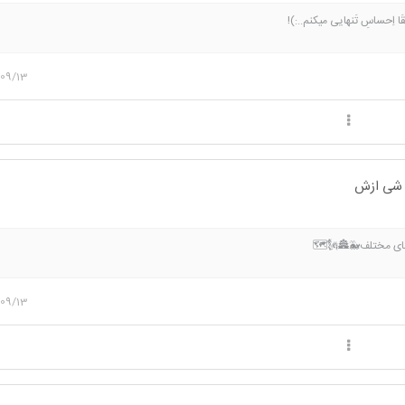
میقَا اِحساسِ تَنهایی میکنم..:)!
09/13
 شی ازش
های مختلف🐳🏯🗽🗺️
09/13