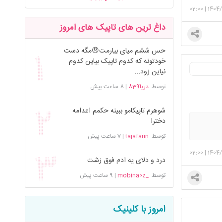
02:00
|
1404/
داغ ترین های تاپیک های امروز
حس ششم میای بیارمت😠مگه دست
خودتونه که کدوم تاپیک بیاین کدوم
نیاین زود...
توسط
دریآ839
|
8 ساعت پیش
شوهرم تاپیکامو ببینه حکمم اعدامه
دخترا
توسط
tajafarin
|
7 ساعت پیش
02:00
|
1404/
درد و دلای یه ادم فوق زشت
توسط
_mobina0z
|
9 ساعت پیش
امروز با کلینیک