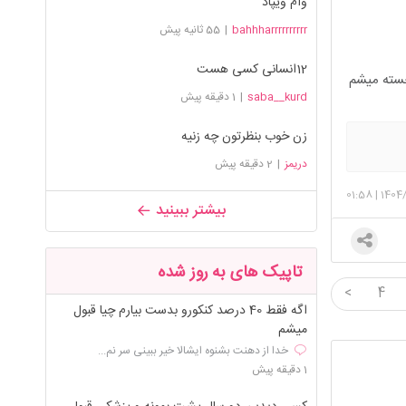
وام ویپاد
bahhharrrrrrrrrr
|
55 ثانیه پیش
12انسانی کسی هست
خسته میشم
saba__kurd
|
1 دقیقه پیش
زن خوب بنظرتون چه زنیه
دریمز
|
2 دقیقه پیش
01:58
|
1404
بیشتر ببینید
تاپیک های به روز شده
<
4
اگه فقط 40 درصد کنکورو بدست بیارم چیا قبول
میشم
خدا از دهنت بشنوه ایشالا خیر ببینی سر نم...
1 دقیقه پیش