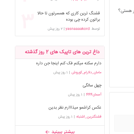
سر هستی؟
قشنگ ترین کاری که همسرتون تا حالا
براتون کرده چی بوده
توسط
yasnaaaakord
|
2 روز پیش
داغ ترین های تاپیک های 2 روز گذشته
دارم سکته میکنم فک کنم اینجا جن داره
مامان_دلارام_کوروش
|
1 روز پیش
چهل سالگی
آسمان444
|
1 روز پیش
عکس کراشمو میذااارم نظر بدین
قشنگترین_اشتباه
|
1 روز پیش
بیشتر ببینید