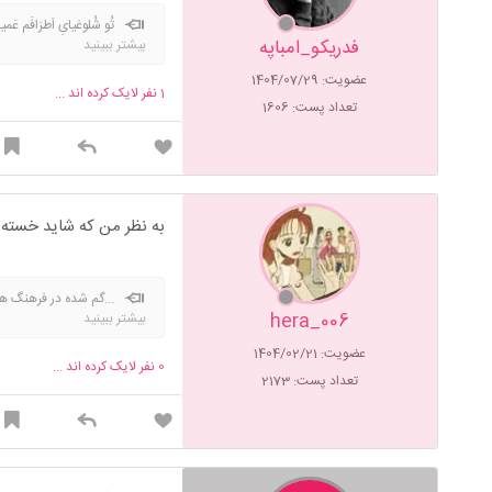
تُو شُلوغیایِ اَطرَافَم عَ
فدریکو_امباپه
بیشتر ببینید
عضویت: 1404/07/29
1
نفر لایک کرده اند ...
تعداد پست: 1606
به نظر من که شاید خسته
...گم شده در فرهنگ 
hera_006
بیشتر ببینید
عضویت: 1404/02/21
0
نفر لایک کرده اند ...
تعداد پست: 2173