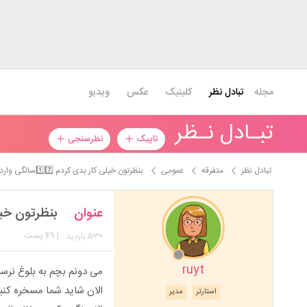
مجله
تبادل نظر
کلینیک
عکس
ویدیو
تبـادل نـظر
تاپیک
نظرسنجی
تبادل نظر
متفرقه
عمومی
بنظرتون خیلی کار بدی کردم 1️⃣7️⃣سالگی وارد رابطه شدم
عنوان
بنظرتون خیلی کار بدی 
530
| 49 پست
بازدید
ruyt
می دونم بچم به بلوغ نرس
الان شاید شما مسخره کنین ولی من از ۳
استارتر
مدیر