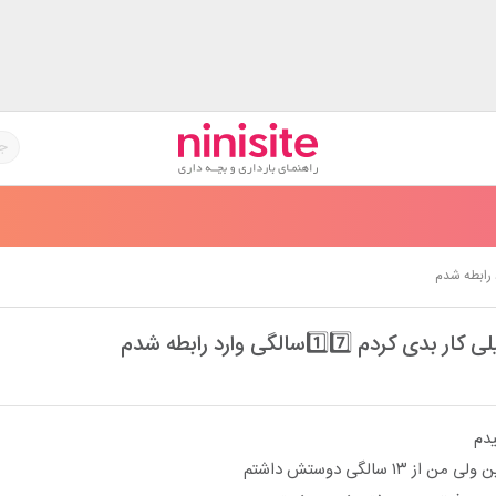
کردم 1️⃣7️⃣سالگی وارد رابطه شدم
یدم
۱ سالگی دوستش داشتم