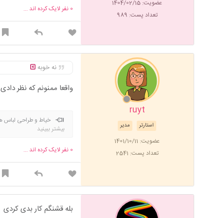
عضویت: 1404/02/15
0
نفر لایک کرده اند ...
تعداد پست: 989
نه خوبه
واقعا ممنونم که نظر دادی
ruyt
خیاط و طراحی لباس 
استارتر
مدیر
بیشتر ببینید
عضویت: 1401/10/11
0
نفر لایک کرده اند ...
تعداد پست: 2541
بله قشنگم کار بدی کردی