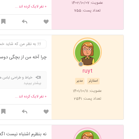
عضویت: 1402/10/07
0
نفر لایک کرده اند ...
تعداد پست: 755
به نظر من که شاید 
چرا آخه من از بچگی دوس
ruyt
خیاط و طراحی لباس 
استارتر
مدیر
بیشتر ببینید
عضویت: 1401/10/11
0
نفر لایک کرده اند ...
تعداد پست: 2541
نه بنظرم اشتباه نیست اگ