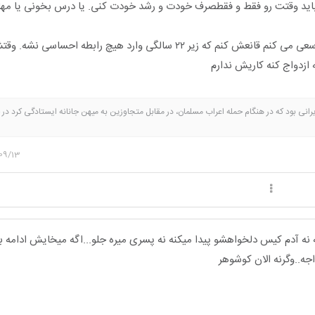
باید وقتت رو فقط و فقطصرف خودت و رشد خودت کنی. یا درس بخونی یا مها
من اگه دختر داشته باشم سعی می کنم قانعش کنم که زیر ۲۲ سالگی وارد هیچ رابطه احسا
زدواج کنه کاریش ندارم
رانی بود که در هنگام حمله اعراب مسلمان، در مقابل متجاوزین به میهن جانانه ایستادگی کرد در ح
ن و سالمندان بودن ... در موردش بخونید ❤❤❤
09/13
یه نه آدم کیس دلخواهشو پیدا میکنه نه پسری میره جلو...اگه میخایش ادامه
اجه..وگرنه الان کوشوهر