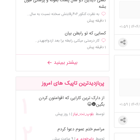
کسی دیدین دو سال پشت بمونه و پزشکی قبول
بشه
به نظرت کنکور ۴۰۶رقابتش سخته نسبت به سال...
1 دقیقه پیش
01:59
|
1404/
کسایی که تو رابطن بیان
کار درستی میکنی.رابطه برا بعد ازدواجهپدر...
1 دقیقه پیش
بیشتر ببینید
پربازدیدترین تاپیک های امروز
از دارک ترین کارایی که اقوامتون کردن
بگین🌚😂
01:59
|
1404/
توسط
بلوپ_نت_نیاز
|
1 روز پیش
مراسم ختم عموم دعوا کردم
توسط
دلبرخودم_م
|
9 ساعت پیش