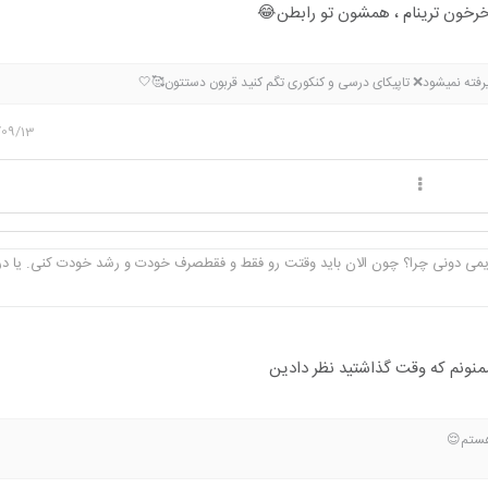
 خرخون ترینام ، همشون تو رابطن😂
ته نمیشود❌ تاپیکای درسی و کنکوری تگم کنید قربون دستتون🥰🤍
/09/13
دیمی دونی چرا؟ چون الان باید وقتت رو فقط و فقطصرف خودت و رشد خودت کنی. یا 
منونم که وقت گذاشتید نظر دادین
هستم😌