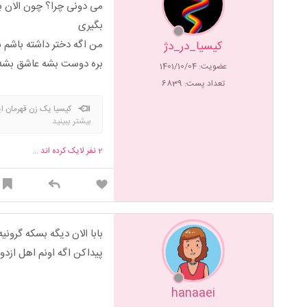
می دونی چرا؟ چون الان 
بگیری
کیسیا_در_دژ
بره دوست بشه عاشق بشه ا
عضویت: 1401/10/04
تعداد پست: 6839
کیسیا یک زن قهرمان ای
بیشتر ببینید
تمام سپاهیانش زنان و کودکا
2
نفر لایک کرده اند ...
بابا الان دیگه بسکه گرون
پیداکن اگه اونم اهل ازدو
hanaaei