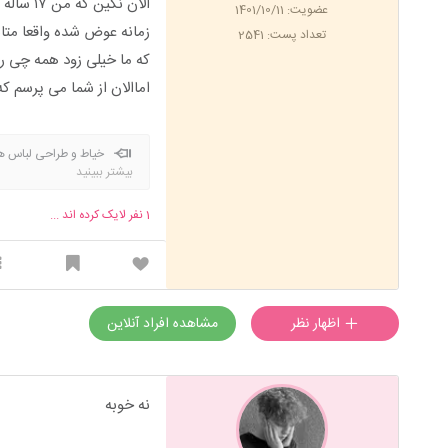
الان نگین که من ۱۷ ساله بودم فرق پسرو دخترو نمی دونستم
عضویت: 1401/10/11
زمانه عوض شده واقعا مت
تعداد پست: 2541
که ما خیلی زود همه چی ر
اماالان از شما می پرسم 
خیاط و طراحی لباس 
بیشتر ببینید
1
نفر لایک کرده اند ...
اظهار نظر
مشاهده افراد آنلاین
نه خوبه