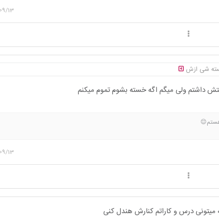
09/13
خسته شی ازش
تش داشتم ولی میگم اگه خسته بشوم تموم میکنم
هستم😌
09/13
ه میتونی درس و کاراتم کنارش هندل کنی