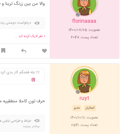
والا من بین زرنگ ترینا و
florinaaaa
درخواست دوستی پذیرف
عضویت: 1400/08/25
1
نفر لایک کرده اند ...
تعداد پست: 6048
بله قشنگم کار بدی کر
...
ruyt
حرف تون کاملا منطقییه م
استارتر
مدیر
عضویت: 1401/10/11
خیاط و طراحی لباس 
تعداد پست: 2541
بیشتر ببینید