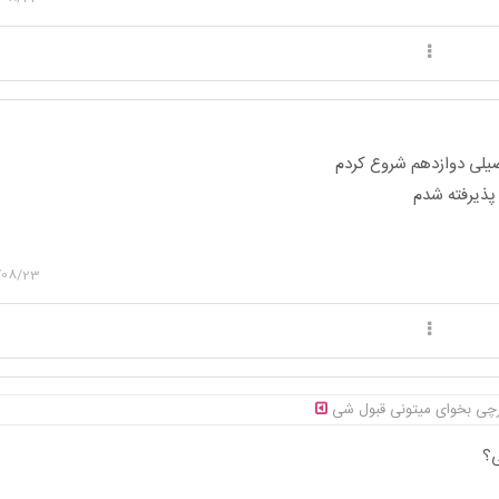
صیلی دوازدهم شروع کردم
پذیرفته شدم
/08/23
هرچی بخوای میتونی قبول شی
ی؟