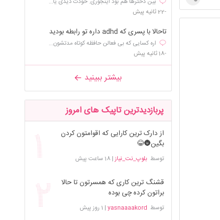
بین دخترها هم بود اینجوری. خودت دیدی یا...
-22 ثانیه پیش
تاحالا با پسری که adhd داره تو رابطه بودید
اره کسایی که بی فعالن حافظه کوتاه مدتشون...
-18 ثانیه پیش
بیشتر ببینید
پربازدیدترین تاپیک های امروز
از دارک ترین کارایی که اقوامتون کردن
بگین🌚😂
توسط
بلوپ_نت_نیاز
|
18 ساعت پیش
قشنگ ترین کاری که همسرتون تا حالا
براتون کرده چی بوده
توسط
yasnaaaakord
|
1 روز پیش