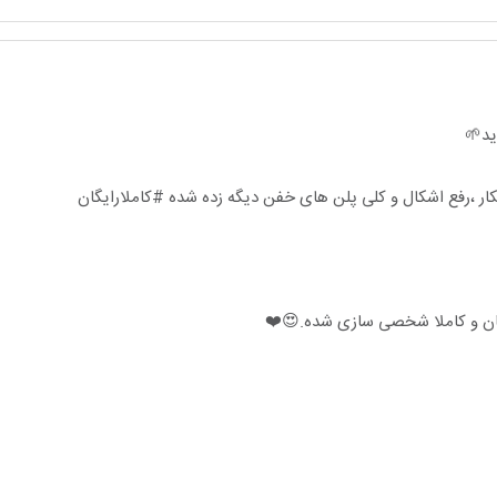
ید🌱
ار ،رفع اشکال و کلی پلن های خفن دیگه زده شده #کاملا‌رایگان
یگان و کاملا شخصی سازی شده.😍❤️