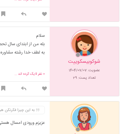
سلام
بله من از ابتدای سال تح
به لطف خدا رشته مشاوره 
شوکوبیسکوییت
عضویت: 1404/07/07
0
نفر لایک کرده اند ...
تعداد پست: 29
به این چیزا فکرنکن 
عزیزم ورودی امسال هست