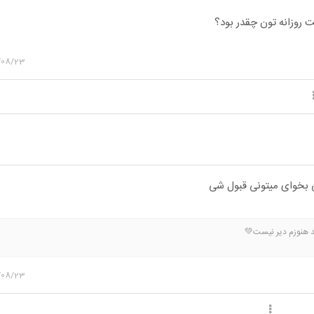
 روزانه تون چقدر بود؟
/08/23
ی بخوای میتونی قبول شی
ید هنوزم دیر نیست💚
/08/23