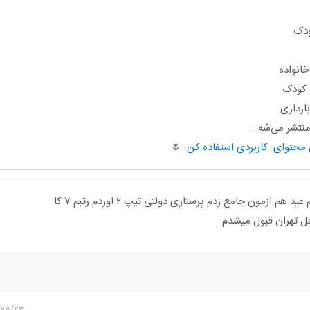
ودک
انواده
ا کودک
ارداری
تشر می‌شه...
🌷
هم ازمون جامع زدم پرستاری دولتی تیپ ۲ اوردم رتبم ۷ کا
ل تهران قبول میشدم
/08/23