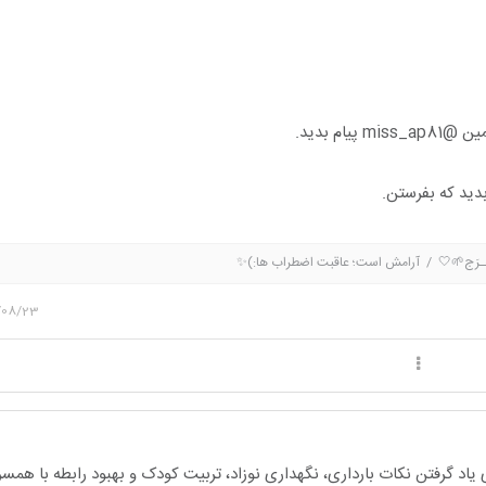
پیام بدید.
دید که بفرستن.
َلیِڪْ‌‌ألْـفَـرَج🌱🤍 / آرامش است؛ عاقبت اضطراب ها:)✨️
/08/23
یاد گرفتن نکات بارداری، نگهداری نوزاد، تربیت کودک و بهبود رابطه با هم