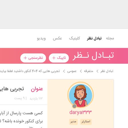
مجله
تبادل نظر
کلینیک
عکس
ویدیو
تبـادل نـظر
تاپیک
نظرسنجی
تبادل نظر
متفرقه
عمومی
تجربی هایی که 404 کنکور داشتید لطفا بیاید
عنوان
تجربی هایی که 404 کنکور داشتی
112
| 9 پست
بازدید
darya333
کسی هست پارسال از آبان 
برای کنکور خونده باشه؟ ل
استارتر
مدیر