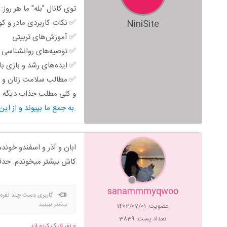
توی کانال "بله" ما هر روز:
✅ نکات کاربردی مادر و ک
NiniSite
✅ آموزش‌های تربیتی
✅ توصیه‌های روانشناسی خ
✅ ایده‌های رشد و بازی ب
✅ مطالب سلامت زنان و ب
و کلی مطلب جذاب دیگه من
به جمع ما بپیوند و از این محتوای کاربردی استفاده کن.
ابان و آذر و اسفندو خوندم عید 
کاش بیشتر میخوندم. حدق
sanammmyqwoo
کاربری دست چند نفره
بیشتر ببینید
عضویت: 1402/07/01
تعداد پست: 3839
0
نفر لایک کرده اند ...