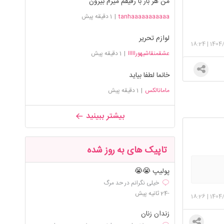
من هر بار با رفیقم میرم بیرون
tanhaaaaaaaaaaa
|
1 دقیقه پیش
لوازم تحریر
18:24
|
1404
عشقمنقاشیهورااااا
|
1 دقیقه پیش
خانما لطفا بیاید
مامانالکس
|
1 دقیقه پیش
بیشتر ببینید
تاپیک های به روز شده
پولیپ 😭😭
خیلی نگرانم در حد مرگ
-24 ثانیه پیش
18:26
|
1404
زندان زنان