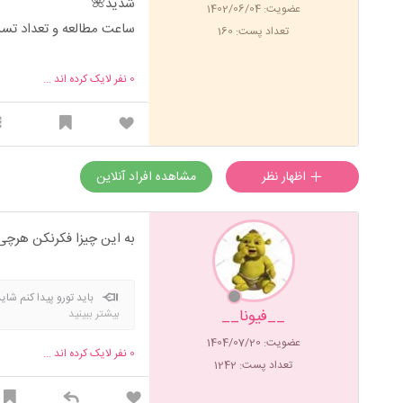
شدید🌺
عضویت: 1402/06/04
ساعت مطالعه و تعداد تست
تعداد پست: 160
0
نفر لایک کرده اند ...
اظهار نظر
مشاهده افراد آنلاین
به این چیزا فکرنکن هرچ
باید تورو پیدا کنم شا
__فیونا__
بیشتر ببینید
عضویت: 1404/07/20
0
نفر لایک کرده اند ...
تعداد پست: 1242