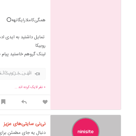
همگی‌کاملا‌رایگانهه⭕️
تمایل داشتید به ایدی ادمین @miss_ap81 
روبیکا
لینک گروهم خاستید پیام ب
أللَّھُـمَ‌؏َـجِّـلْ‌‌لِو
0
نفر لایک کرده اند ...
نی‌نی سایتی‌های عزیز
دنبال یه جای مطمئن برای 