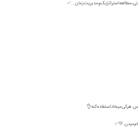
ی،‌مطالعه‌استراتژیک‌و‌مدیریت‌زمان...✅
پس هرکی‌میخاد‌استفاده‌کنه‌👌
پیام‌میدن.💛✅