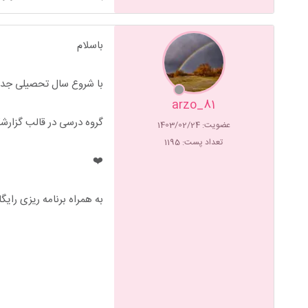
باسلام
با شروع سال تحصیلی جد
arzo_81
گروه درسی در قالب گزارشک
عضویت: 1403/02/24
تعداد پست: 1195
❤️
به همراه برنامه ریزی را