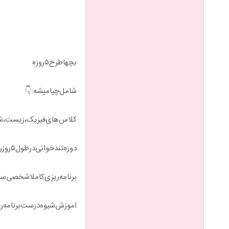
بچهاطرح۵روزه
شامل‌چیا‌میشه:👇
کلاس‌های‌فیزیک‌،زیست،شی
دوره‌تند‌خوانی‌در‌طول‌۵روز‌رایگان.✅
برنامه‌ریزی‌کاملا‌شخصی‌سا
اموز‌ش‌شیوه‌درست‌برنامه‌ری