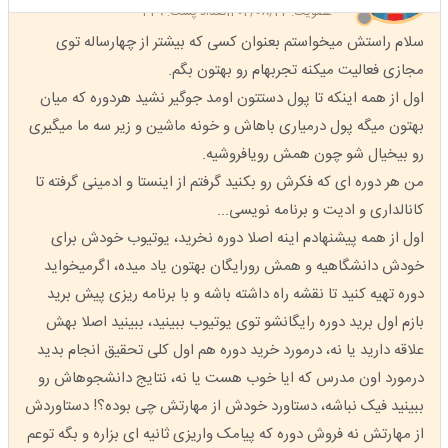
عضویت: 1404/08/22
تعداد پست: 329
سلام راستش میخواستم بعنوان کسی که بیشتر از چهارساله توی
مجازی فعالیت میکنه تجربهام رو بهتون بگم.
اول از همه اینکه تا پول دستتون اومد جوگیر نشید هردوره که میان
بهتون میگه پول درمیاری باهاش و خونه ماشین و زیر سه ما میگیری
رو بیخیال شو چون همش رویافروشیه.
من هر دوره ای که فکرش رو بکنید گرفتم از اینستا و ادمینی گرفته تا
کانالداری و ادیت و برنامه نویسی...
اول از همه پیشنهادم اینه اصلا دوره نخرید، یوتیوب خودش برای
خودش دانشگاهیه و همش رورایگان بهتون یاد میده، اگر‌میخواید
دوره تهیه کنید تا نقشه راه داشته باشه و با برنامه ریزی پیش برید
بازم اول برید دوره رایگانشو توی یوتیوب ببینید، ببینید اصلا بهش
علاقه دارید یا نه، درمورد خرید دوره هم اول کلی تحقیق انجام بدید
درمورد اون مدرس که ایا خوب هست یا نه، نتایج دانشجوهاش رو
ببینید فیک نباشه، دستاورد خودش از مهارتش چی بوده؟! دستاوردش
از مهارتش نه فروش دوره که پیامک واریزی ثانیه ای بزاره و بگه توعم