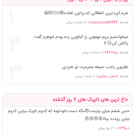
شرم آوردترین اتفاقاتی که براتون افتاده🫣🤦🏻‍♀️🤣😂
توسط
masoumeh4444
|
10 ساعت پیش
میخواستیم بریم مهمونی رژ البالویی زده بودم شوهرم گفت
پاکش کن😑💄
توسط
بیتا7667
|
2 ساعت پیش
نظرتون راجب صیغه محرمیت تو نامزدی
توسط
انسان_مجازی
|
2 ساعت پیش
داغ ترین های تاپیک های 2 روز گذشته
حس ششم میای بیارمت😠مگه دست خودتونه که کدوم تاپیک بیاین کدوم
نیاین زوددد بیااا😡😠😠😠
دریآ839
|
2 روز پیش