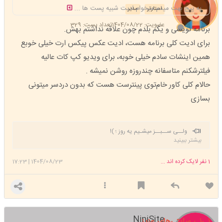
یه پیج بهت میدم میخوام ادیت شبیه پست ها ...
استارتر
مدیر
عضویت: 1404/08/22
تعداد پست: 329
برنامه نویسی و یکم بلدم چون علاقه نداشتم بهش.
برای ادیت کلی برنامه هست، ادیت عکس پیکس ارت خیلی خوبع
همین اینشات سادم خیلی خوبه، برای ویدیو کپ کات عالیه
فیلترشکنم متاسفانه چندروزه روشن نمیشه .
حالام کلی کاور خام‌توی پینترست هست که بدون دردسر میتونی
بسازی
ولــی ســبــز میشـیم یه‌ روز ؛ )!
بیشتر ببینید
1
نفر لایک کرده اند ...
1404/08/23
|
17:23
NiniSite
نی‌نی سایتی‌های عزیز