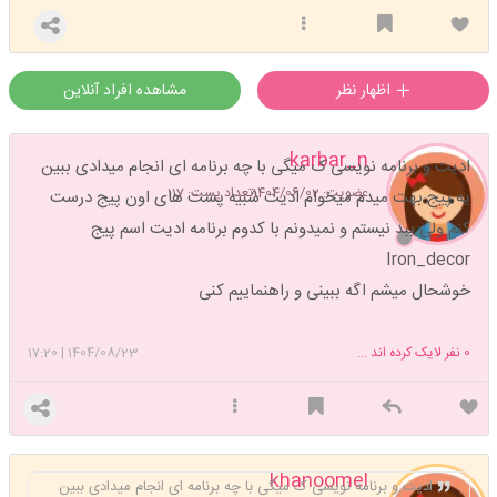
اظهار نظر
مشاهده افراد آنلاین
karbar_n
ادیت و برنامه نویسی ک میگی با چه برنامه ای انجام میدادی ببین
عضویت: 1404/06/02
تعداد پست: 117
یه پیج بهت میدم میخوام ادیت شبیه پست های اون پیج درست
کنم ولی ببد نیستم و نمیدونم با کدوم برنامه ادیت اسم پیج
Iron_decor
خوشحال میشم اگه ببینی و راهنماییم کنی
0
نفر لایک کرده اند ...
1404/08/23
|
17:20
khanoomel
ادیت و برنامه نویسی ک میگی با چه برنامه ای انجام میدادی ببین