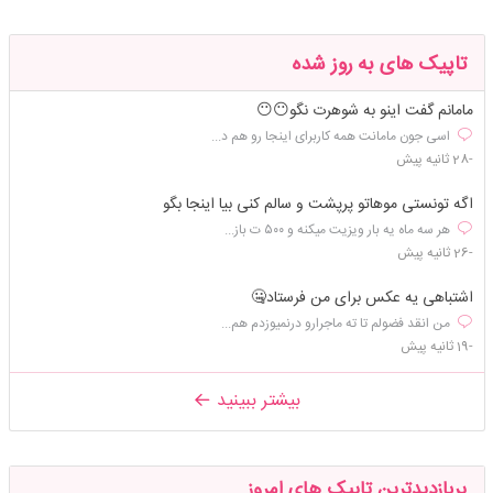
تاپیک های به روز شده
مامانم گفت اینو به شوهرت نگو😶😶
اسی جون مامانت همه کاربرای اینجا رو هم د...
-28 ثانیه پیش
اگه تونستی موهاتو پرپشت و سالم کنی بیا اینجا بگو
هر سه ماه یه بار ویزیت میکنه و ۵۰۰ ت باز...
-26 ثانیه پیش
اشتباهی یه عکس برای من فرستاد🤐
من انقد فضولم تا ته ماجرارو درنمیوزدم هم...
-19 ثانیه پیش
بیشتر ببینید
پربازدیدترین تاپیک های امروز