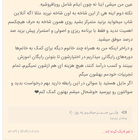
عین من میشی اینا نه چون اینام شامل رویافروشیه.
نکته دوم اینه هی از این شاخه به اون شاخه نپرید مثلا اگه آنلاین
شاپ میخواید بزنید متمرکز بشید روی همون شاخه به حرف هیچکسم
اهمیت ندید و فقط با برنامه ریزی و اصولی و استمرار پیش برید صد
درصد موفق میشید.
و دراخر اینکه من به همراه چند خانوم دیگه برای کمک به خانم‌ها
دوره‌های رایگانی میذاریم در اختیارشون تا بتونن رایگان اموزش
ببینند و کسب درآمد کنند، هیچ هزینه ای هم ازشون نمیگیرم، تمام
تجربیات خودمم بهشون میگم.
اگر مایل هستید یا سوالی در این رابطه دارید بهم درخواست بدید و
سوالتون رو بپرسید خوشحال میشم بهتون کمک کنم❤️
ولــی ســبــز میشـیم یه‌ روز ؛ )!
بیشتر ببینید
1
نفر لایک کرده اند ...
1404/08/22
|
13:39