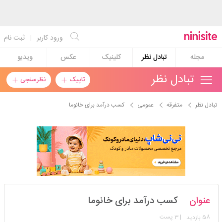
ورود کاربر
|
ثبت نام
مجله
تبادل نظر
کلینیک
عکس
ویدیو
تبادل نظر
تاپیک
نظرسنجی
تبادل نظر
متفرقه
عمومی
کسب درآمد برای خانوما
khanoomel
عنوان
کسب درآمد برای خانوما
استارتر
مدیر
58
| 3 پست
بازدید