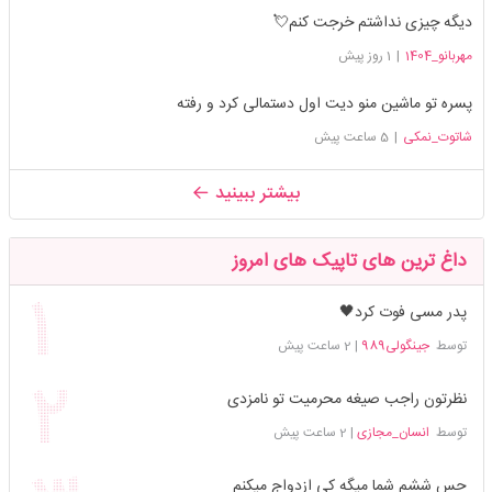
دیگه چیزی نداشتم خرجت کنم💘
مهربانو_1404
|
1 روز پیش
پسره تو ماشین منو دیت اول دستمالی کرد و رفته
شاتوت_نمکی
|
5 ساعت پیش
بیشتر ببینید
داغ ترین های تاپیک های امروز
پدر مسی فوت کرد🖤
توسط
جینگولی989
|
2 ساعت پیش
نظرتون راجب صیغه محرمیت تو نامزدی
توسط
انسان_مجازی
|
2 ساعت پیش
حس ششم شما میگه کی ازدواج میکنم