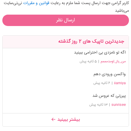
کاربر گرامی جهت ارسال پست شما ملزم به رعایت
قوانین و مقررات
نی‌نی‌سایت
می‌باشید
ارسال نظر
جدیدترین تاپیک های 2 روز گذشته
اگه تو نامزدی بی احترامی ببینید
من_باز_اومدمممم
|
5 ثانیه پیش
واکسن ورودی دهم
iiamiya
|
6 ثانیه پیش
پیرزنی که عروس شد
sunrisee
|
13 ثانیه پیش
بیشتر ببینید