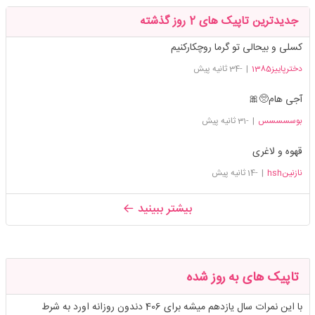
جدیدترین تاپیک های 2 روز گذشته
کسلی و بیحالی تو گرما روچکارکنیم
دخترپاییز1385
|
-34 ثانیه پیش
آجی هام🥺🎀
بوسسسسس
|
-31 ثانیه پیش
قهوه و لاغری
نازنینhsh
|
-14 ثانیه پیش
بیشتر ببینید
تاپیک های به روز شده
با این نمرات سال یازدهم میشه برای 406 دندون روزانه اورد به شرط