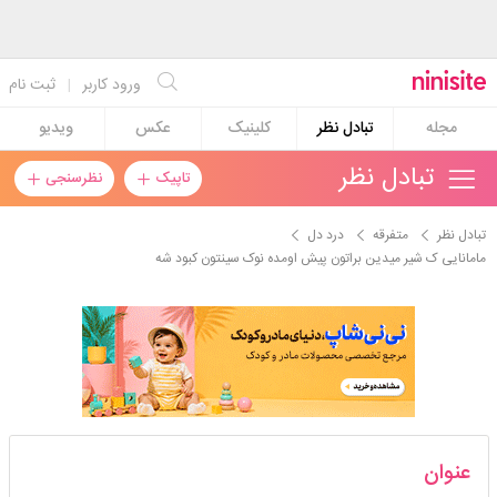
ورود کاربر
|
ثبت نام
مجله
تبادل نظر
کلینیک
عکس
ویدیو
تبادل نظر
تاپیک
نظرسنجی
تبادل نظر
متفرقه
درد دل
مامانایی ک شیر میدین براتون پیش اومده نوک سینتون کبود شه
viva_la_viida
عنوان