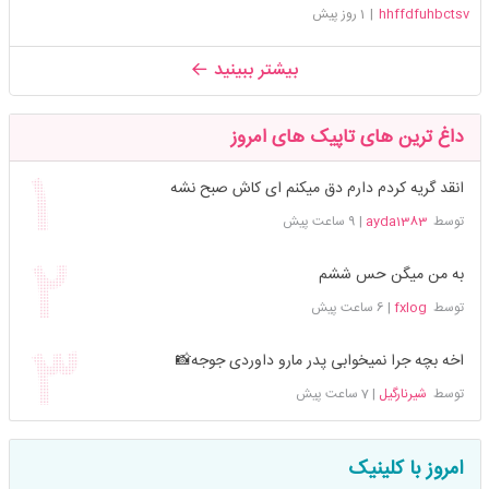
hhffdfuhbctsv
|
1 روز پیش
بیشتر ببینید
داغ ترین های تاپیک های امروز
انقد گریه کردم دارم دق میکنم ای کاش صبح نشه
توسط
ayda1383
|
9 ساعت پیش
به من میگن حس ششم
توسط
fxlog
|
6 ساعت پیش
اخه بچه جرا نمیخوابی پدر مارو داوردی جوجه📸
توسط
شیرنارگیل
|
7 ساعت پیش
امروز با کلینیک