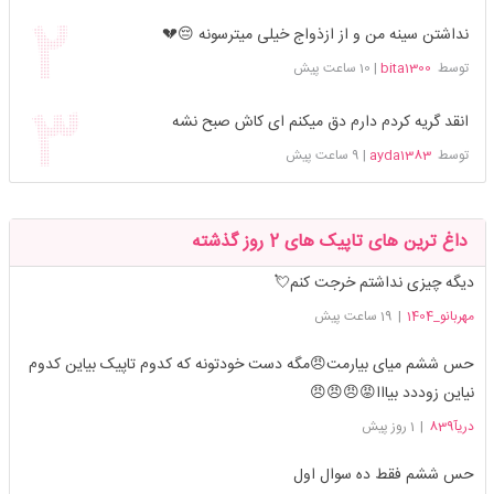
نداشتن سینه من و از ازذواج خیلی میترسونه 😔💔
توسط
bita1300
|
10 ساعت پیش
انقد گریه کردم دارم دق میکنم ای کاش صبح نشه
توسط
ayda1383
|
9 ساعت پیش
داغ ترین های تاپیک های 2 روز گذشته
دیگه چیزی نداشتم خرجت کنم💘
مهربانو_1404
|
19 ساعت پیش
حس ششم میای بیارمت😠مگه دست خودتونه که کدوم تاپیک بیاین کدوم
نیاین زوددد بیااا😡😠😠😠
دریآ839
|
1 روز پیش
حس ششم فقط ده سوال اول