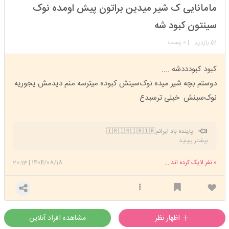
استارتر
مدیر
مامانایی ک شیر میدین براتون پیش اومده نوک
عضویت: 1402/09/25
تعداد پست: 14054
سینتون کبود شه
51
| 0 پست
بازدید
کبود کبودددشه ....
دوستم بچه شیر میده نوک‌سینش کبوده میترسه منم دیدمش یجوریه
نوک‌سینش خیلی ترسیدع
پاینده باد ایرانم🇮🇷🇮🇷🇮🇷🇮🇷
بیشتر ببینید
0
نفر لایک کرده اند ...
1404/08/18
|
20:13
اظهار نظر
مشاهده افراد آنلاین