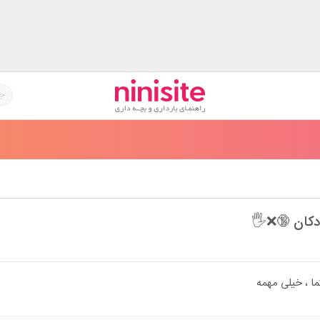
دکان 🔞❌🖐️
ما ، خیلی مهمه