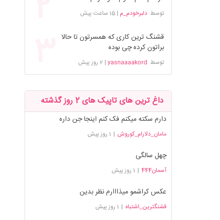
توسط
دلبرخودم_م
|
15 ساعت پیش
قشنگ ترین کاری که همسرتون تا حالا
براتون کرده چی بوده
توسط
yasnaaaakord
|
2 روز پیش
داغ ترین های تاپیک های 2 روز گذشته
دارم سکته میکنم فک کنم اینجا جن داره
مامان_دلارام_کوروش
|
1 روز پیش
چهل سالگی
آسمان444
|
1 روز پیش
عکس کراشمو میذااارم نظر بدین
قشنگترین_اشتباه
|
1 روز پیش