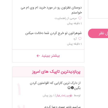
دوستان نظرتون رو در مورد خرید ام وی ام می
خواستم
مرسی از راهنماییت
1 دقیقه پیش
ل نظر
شوهراتون تو خرج کردن شما دخالت میکنن
آره
1 دقیقه پیش
بیشتر ببینید
پربازدیدترین تاپیک های امروز
از دارک ترین کارایی که اقوامتون کردن
بگین🌚😂
توسط
بلوپ_نت_نیاز
|
1 روز پیش
مراسم ختم عموم دعوا کردم