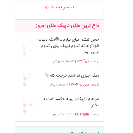
بیشتر ببینید
داغ ترین های تاپیک های امروز
حس ششم میای بیارمت😠مگه دست
خودتونه که کدوم تاپیک بیاین کدوم
نیاین زود...
توسط
دریآ839
|
15 ساعت پیش
دیگه چیزی نداشتم خرجت کنم💘
توسط
مهربانو_1404
|
2 ساعت پیش
شوهرم تاپیکامو ببینه حکمم اعدامه
دخترا
توسط
tajafarin
|
14 ساعت پیش