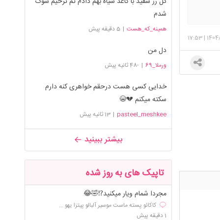
گل رز سفید با کاغذ سیاه بهم دادم تم ترحیم شوک
شدم
همينه_كه_هست
|
5 دقیقه پیش
17:53
|
1404
دل من
ورملا_69
|
-48 ثانیه پیش
خدایی کسی هست درحقم خواهری کنه دارم
سکته میکنم 💔😭
pasteel_meshkee
|
13 ثانیه پیش
بیشتر ببینید
تاپیک های به روز شده
مجردا شمام ویار میکنید⁉️🤣😂
کاکائو پسته ماست موسیر آلبالو پیتزا یهو ...
1 دقیقه پیش