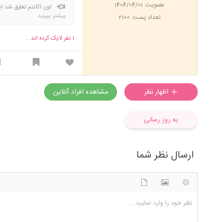
عضویت: 1404/04/01
اون اکانتم تعلیق شد ای
بیشتر ببینید
تعداد پست: 2100
1
نفر لایک کرده اند ...
اظهار نظر
مشاهده افراد آنلاین
به روز رسانی
ارسال نظر شما
شکلک ها
آپلود فایل
اضافه کردن تصویر
نظر خود را وارد نمایید ...