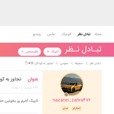
مجله
تبادل نظر
کلینیک
عکس
ویدیو
تبـادل نـظر
تاپیک
نظرسنجی
تبادل نظر
متفرقه
عمومی
تجاوز به کودکان 🔞❌🖐️
عنوان
تجاوز به کو
246
| 0 پست
بازدید
nazanin_zahra472
تاپیک آخرم رو بخونین حت
استارتر
مدیر