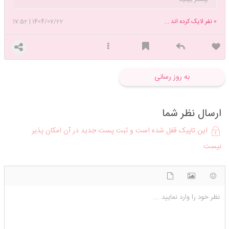
کاربری موعوض کنم گفتم فرق نذارم بین بچه هام 🤣🤣
0
نفر لایک کرده اند ...
1404/07/22
|
17:52
به روز رسانی
ارسال نظر شما
این تاپیک قفل شده است و ثبت پست جدید در آن امکان پذیر
نیست
شکلک ها
آپلود فایل
اضافه کردن تصویر
نظر خود را وارد نمایید ...