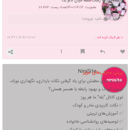
واسه این که زشت نشه میان ادم بدا
سرزمینم هست .
عضویت: 1400/06/16
تعداد پست: 22876
لایک نکنید .توروخدا
0
نفر لایک کرده اند ...
1404/07/22
|
17:49
NiniSite
نی‌نی سایتی‌های عزیز
دنبال یه جای مطمئن برای یاد گرفتن نکات بارداری، نگهداری نوزاد،
تربیت کودک و بهبود رابطه با همسر هستی؟
توی کانال "بله" ما هر روز:
✅ نکات کاربردی مادر و کودک
✅ آموزش‌های تربیتی
✅ توصیه‌های روانشناسی خانواده
✅ ایده‌های رشد و بازی با کودک