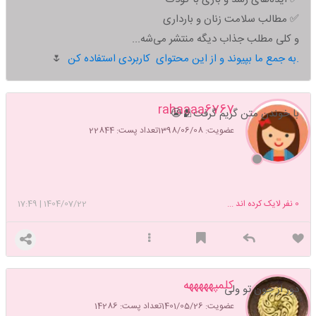
✅ مطالب سلامت زنان و بارداری
و کلی مطلب جذاب دیگه منتشر می‌شه...
به جمع ما بپیوند و از این محتوای کاربردی استفاده کن.
🌷
rahaaaa6767
با خوندن متن گریم گرفت🫂😭
عضویت: 1398/06/08
تعداد پست: 22844
0
نفر لایک کرده اند ...
1404/07/22
|
17:49
کلمپهههههه
دور از جون تو ولی
عضویت: 1401/05/26
تعداد پست: 14286