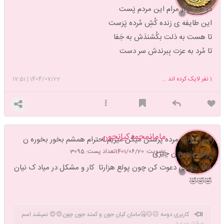
در حیرتم از مرام این مردم پَست
این طایفه ی زنده کُشِ مُرده پَرَست
تا هست به ذلت بکُشندَش به جَفا
تا مُرد به عزت بِبرندش سر دست
1
نفر لایک کرده اند ...
1404/07/22
|
17:51
مامانمحمدکیانجون
اسی ایرانیا مرده پرستن میگن میریم احترام همشم بخور بخوره ن
عضویت: 1401/06/20
تعداد پست: 3095
پولی میذیم ن چیزی
حالا عروسی دعوت کن چون پولع هزارتا کار و مشکل در میاد ک نیان
🤣🤣🤣
کاربری دومه 😐😐🤐مامان کیان جون و کمند جون چون😍😍 نمیشد اسم
بیشتر ببینید