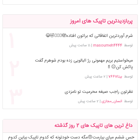
پربازدیدترین تاپیک های امروز
شرم آوردترین اتفاقاتی که براتون افتاده🫣🤦🏻‍♀️🤣😂
توسط
masoumeh4444
|
11 ساعت پیش
میخواستیم بریم مهمونی رژ البالویی زده بودم شوهرم گفت
پاکش کن😑💄
توسط
بیتا7667
|
2 ساعت پیش
نظرتون راجب صیغه محرمیت تو نامزدی
توسط
انسان_مجازی
|
2 ساعت پیش
داغ ترین های تاپیک های 2 روز گذشته
حس ششم میای بیارمت😠مگه دست خودتونه که کدوم تاپیک بیاین کدوم