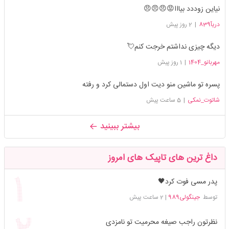
نیاین زوددد بیااا😡😠😠😠
دریآ839
|
2 روز پیش
دیگه چیزی نداشتم خرجت کنم💘
مهربانو_1404
|
1 روز پیش
پسره تو ماشین منو دیت اول دستمالی کرد و رفته
شاتوت_نمکی
|
5 ساعت پیش
بیشتر ببینید
داغ ترین های تاپیک های امروز
پدر مسی فوت کرد🖤
توسط
جینگولی989
|
2 ساعت پیش
نظرتون راجب صیغه محرمیت تو نامزدی