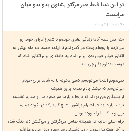
استارتر
مدیر
تو این دنیا فقط خبر مرگتو بشنون بدو بدو میان
عضویت: 1404/02/29
تعداد پست: 173
مراسمت
90
| 5 پست
بازدید
منم مثل همه آدما زندگی عادی خودمو داشتم ز کارای خونه رو
می‌کردم با بچه‌ام وقت می‌گذروندم تا اینکه حدود سه ماه پیش یه
اتفاق خیلی خیلی بدی برام افتاد یه حادثه‌ای برام اتفاق افتاد که
دوست ندارم بگم چی شد
نمی‌دونم اینجا می‌نویسم کسی بخونه یا نه شاید برای خودم
می‌نویسم که بیشتر یادم بمونه برای همیشه
از بستگان من بودند که بارها و بارها سر سفره من و مادرم نشسته
بودند بارها به جز احترام براشون هیچ کار دیگه‌ای نکرده بودیم
نون و نمک ما را خورده بودن
برام خیلی جالبه که همیشه تماس می‌گرفتن و می‌گفتن دلم تنگ شده
و آخر هفته‌ها میومدن می‌نشستن سر سفره مادر من و غذاشو