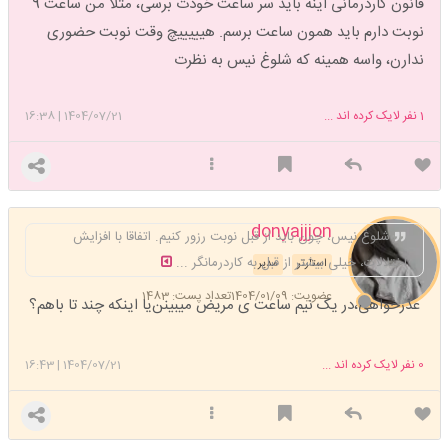
قانون کاردرمانی اینه باید سر ساعت خودت برسی، مثلا من ساعت 9
نوبت دارم باید همون ساعت برسم. هیییییچ وقت نوبت حضوری
ندارن، واسه همینه که شلوغ نیس به نظرت
1
نفر لایک کرده اند ...
1404/07/21
|
16:38
donyajjjon
شلوغ نیس، چون باید از قبل نوبت رزور کنیم. اتفاقا با افزایش
اختلالات، خیلی بیشتر از قبل به کاردرمانگر ...
استارتر
مدیر
عضویت: 1404/01/09
تعداد پست: 1483
عذرخواهی،در یک نیم ساعت ی مریض میبینن‌یا اینکه چند تا باهم؟
0
نفر لایک کرده اند ...
1404/07/21
|
16:43