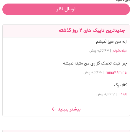
ارسال نظر
جدیدترین تاپیک های 2 روز گذشته
اِله سن سیز لَمیشم
میلادشونم
|
43 ثانیه پیش
چرا کیت تخمک گزاری من مثبته نمیشه
mina78mina
|
-3 ثانیه پیش
کالا برگ
lلینداl
|
13 ثانیه پیش
بیشتر ببینید