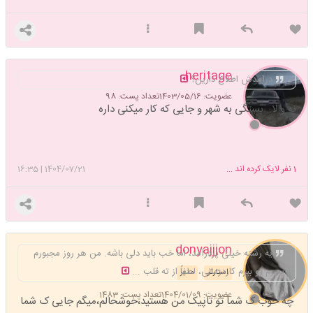
heritage
درآمدش اطلاع دارین؟
عضویت: 1403/05/16
تعداد پست: 98
نه والا.. بستگی به شهر و جایی که کار میکنی داره
1
نفر لایک کرده اند ...
1404/07/21
|
16:35
donyajjjon
یه رشته خیلی پردرآمد، اما خب باید دلی باشه. من هر روز مجبورم
پسرم رو ببرم کاردرمانی، لطفاً از ته قلب ...
استارتر
مدیر
عضویت: 1404/01/09
تعداد پست: 1483
چه خوب ک شما تو تاپیک من هستید،خوشحالم،میگم جایی ک شما