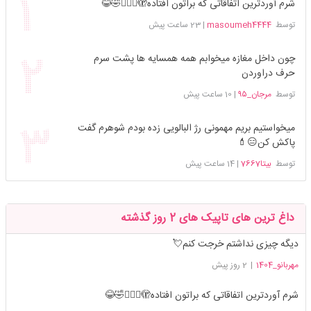
شرم آوردترین اتفاقاتی که براتون افتاده🫣🤦🏻‍♀️🤣😂
توسط
masoumeh4444
|
23 ساعت پیش
چون داخل مغازه میخوابم همه همسایه ها پشت سرم
حرف دراوردن
توسط
مرجان_۹۵
|
10 ساعت پیش
میخواستیم بریم مهمونی رژ البالویی زده بودم شوهرم گفت
پاکش کن😑💄
توسط
بیتا7667
|
14 ساعت پیش
داغ ترین های تاپیک های 2 روز گذشته
دیگه چیزی نداشتم خرجت کنم💘
مهربانو_1404
|
2 روز پیش
شرم آوردترین اتفاقاتی که براتون افتاده🫣🤦🏻‍♀️🤣😂