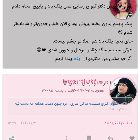
بودم 😭 پیش دکتر کیوان رضایی عمل پلک بالا و پایین انجام دادم
😊
پلک پایینم بدون بخیه بیرونی بود و الان خیلی جوون‌تر و شاداب‌تر
شدم 😍
جای بخیه پلک بالا هم اصلا تو چشم نیست.
هرکی میبینتم میگه چقدر سرحال و جوون شدی ❤️😍
اگر خواستین من دکترمو از
اینجا
پیدا کردم
bozqurdturk2000
یه جورایی با کار ادمو درمان میکنن 🤣
عضویت: 1401/12/02
تعداد پست: 27285
کلثوم اکبری هستمه ساکن ساری . مره جنون دست هداعه مه دست نیه .
بیشتر ببینید
سیزده تا بیه چهارده تا بیه پونزده تا بین ندومبه. ندومبه یه ماه کشیه بیست روز
کشیه دو ماه کشیه یکسال کشیه ندومبه.قرص هداعهههه قرص قننند ....با حوله
0
نفر لایک کرده اند ...
1404/07/21
|
16:30
... .خداروشکر تورکم 😎مردان با غیرت زنان باوقار♥️
تورک اولماق چوخ چتیندیر
چون بیر دونیا قاباغندا دایانب تورک اولماماق اوندان دا چتیندیر چون بیر تورک
قارشیندا وار
😎🙂 حافظه ام در حد ماهی ضعیفه 😄همه نام کاربریا و