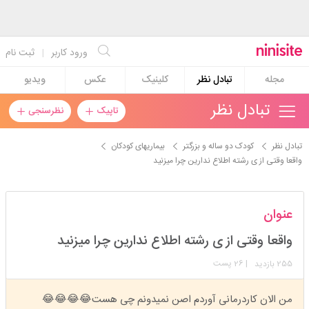
ورود کاربر
|
ثبت نام
مجله
تبادل نظر
کلینیک
عکس
ویدیو
تبادل نظر
تاپیک
نظرسنجی
تبادل نظر
کودک دو ساله و بزرگتر
بیماریهای کودکان
واقعا وقتی از ی رشته اطلاع ندارین چرا میزنید
donyajjjon
عنوان
استارتر
مدیر
واقعا وقتی از ی رشته اطلاع ندارین چرا میزنید
عضویت: 1404/01/09
تعداد پست: 1483
255
| 26 پست
بازدید
من الان کاردرمانی آوردم اصن نمیدونم چی هست😂😂😂😂