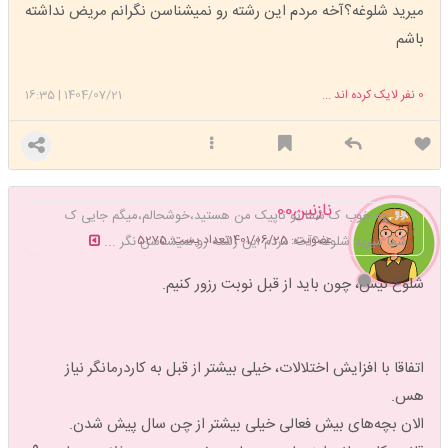
میرید شلوغه؟آخه مردم این رشته رو نمیشناسن نگرانم مریض نداشته
باشم
0
نفر لایک کرده اند ...
1404/07/21
|
16:35
نازنین00
چه خوب ک شما تو تاپیک من هستید،خوشحالم،میگم جایی ک
عضویت: 1401/06/25
تعداد پست: 5275
شما میرید شلوغه؟آخه مردم این رشته رو نمیشناسن نگر ...
شلوغ نیس، چون باید از قبل نوبت رزور کنیم.
اتفاقا با افزایش اختلالات، خیلی بیشتر از قبل به کاردرمانگر نیاز
هس.
الان بچه‌های بیش فعالی خیلی بیشتر از چن سال پیش شدن.