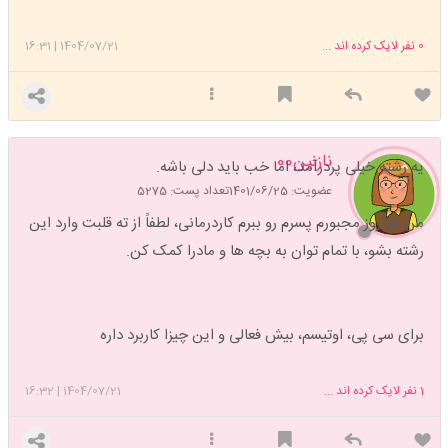
0
نفر لایک کرده اند ...
1404/07/21
|
16:31
نازنین00
یه رشته خیلی پردرآمد، اما خب باید دلی باشه.
عضویت: 1401/06/25
تعداد پست: 5275
من هر روز مجبورم پسرم رو ببرم کاردرمانی، لطفاً از ته قلبت وارد این
رشته بشو، با تمام توان به بچه ها و مادرا کمک کن.
برای سی پی، اوتیسم، بیش فعالی و این چیزا کاربرد داره
1
نفر لایک کرده اند ...
1404/07/21
|
16:32