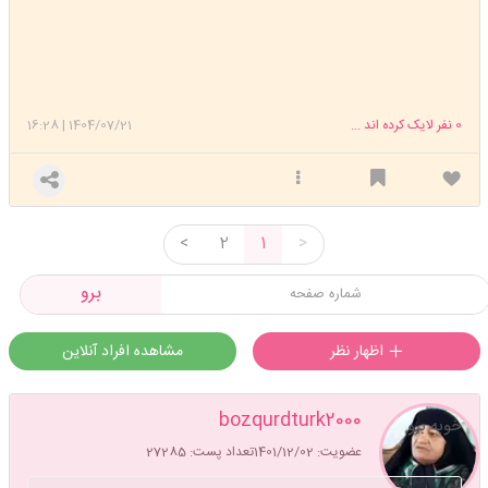
0
نفر لایک کرده اند ...
1404/07/21
|
16:28
<
2
1
>
برو
اظهار نظر
مشاهده افراد آنلاین
bozqurdturk2000
خوبه برو
عضویت: 1401/12/02
تعداد پست: 27285