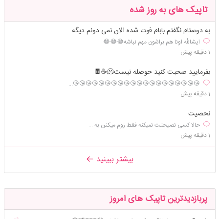
تاپیک های به روز شده
به دوستام نگفتم بابام فوت شده الان نمی دونم دیگه
ایشالله اونا هم براشون مهم نباشه😂😂😂
1 دقیقه پیش
بفرمایید صحبت کنید حوصله نیست🫠☕️🍫
😘😘😘😘😘😘😘😘😘😘😘😘😘😘😘😘😘😘😘😘...
1 دقیقه پیش
نحصیت
حالا کسی نصیحتت نمیکنه فقط زوم میکنن به ...
1 دقیقه پیش
بیشتر ببینید
پربازدیدترین تاپیک های امروز