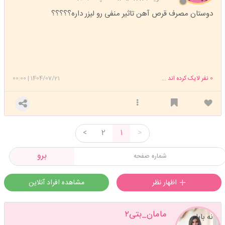
دوستان مصرف قرص آهن تاثیر منفی رو لیزر داره؟؟؟؟؟
0
نفر لایک کرده اند ...
1404/07/21
|
00:00
<
2
1
>
برو
اظهار نظر
مشاهده افراد آنلاین
مامان_بتی۲
نه بابا