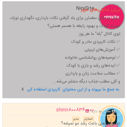
NiniSite
نی‌نی سایتی‌های عزیز
دنبال یه جای مطمئن برای یاد گرفتن نکات بارداری، نگهداری نوزاد،
تربیت کودک و بهبود رابطه با همسر هستی؟
توی کانال "بله" ما هر روز:
✅ نکات کاربردی مادر و کودک
✅ آموزش‌های تربیتی
✅ توصیه‌های روانشناسی خانواده
✅ ایده‌های رشد و بازی با کودک
✅ مطالب سلامت زنان و بارداری
و کلی مطلب جذاب دیگه منتشر می‌شه...
به جمع ما بپیوند و از این محتوای کاربردی استفاده کن.
🌷
shirin8008360000
مگه ربط داره؟
استارتر
مدیر
نه میگم یعنی باعث رشد مو نمیشه؟