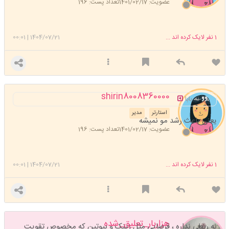
عضویت: 1401/02/17
تعداد پست: 196
1
نفر لایک کرده اند ...
1404/07/21
|
00:01
shirin8008360000
نه بابا
استارتر
مدیر
یعنی باعث رشد مو نمیشه
عضویت: 1401/02/17
تعداد پست: 196
1
نفر لایک کرده اند ...
1404/07/21
|
00:01
هزاربار_تعلیق_شده
نه ربطی نداره ، قرصایی مثل زینک و بیوتین که مخصوص تقویت