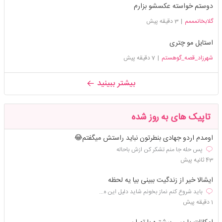
دوستم خواسته عکسشو بزارم
گلابخانمممم
|
3 دقیقه پیش
استایل مو چتری
شهرزاد_قصه_گوهستم
|
7 دقیقه پیش
بیشتر ببینید
تاپیک های به روز شده
اومدم اردو‌ جهادی بنطرتون نباید راستش میگفتم😂
پس حله جا منم تشکر کن ازش باحاله
43 ثانیه پیش
ایشالا خیر از زندگیت ببینی بیا یه لحظه
باید شروع کنم نماز بخونم شاید دلیل این ه...
1 دقیقه پیش