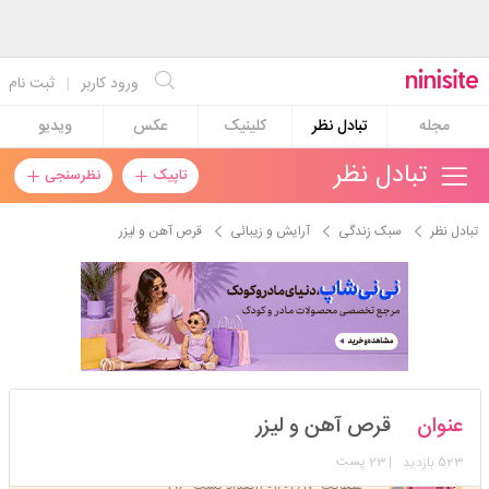
ورود کاربر
|
ثبت نام
مجله
تبادل نظر
کلینیک
عکس
ویدیو
تبادل نظر
تاپیک
نظرسنجی
تبادل نظر
سبک زندگی
آرایش و زیبائی
قرص آهن و لیزر
shirin8008360000
عنوان
قرص آهن و لیزر
استارتر
مدیر
523
| 23 پست
بازدید
عضویت: 1401/02/17
تعداد پست: 196