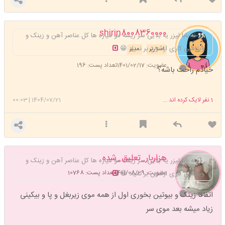
shirin8008360000
نه بابا لیزر یه بلایی سر ریشه مو میاره ها کل عناصر آهن و زینک و
ویتامین کاری ازشون بر نمیاد 😁
استارتر
مدیر
عضویت: 1401/02/17
تعداد پست: 196
خیادم راحت باشه؟
1
نفر لایک کرده اند ...
1404/07/21
|
00:03
هزاربار_تعلیق_شده
نه بابا لیزر یه بلایی سر ریشه مو میاره ها کل عناصر آهن و زینک و
عضویت: 1401/08/29
تعداد پست: 10768
ویتامین کاری ازشون بر نمیاد 😁
اتفاقا زینک و بیوتین بخوری اول از همه موی زیربغل و پا و بیکینی
زیاد میشه بعد موی سر