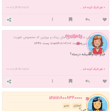
0
نفر لایک کرده اند ...
1404/07/21
|
00:01
devillady
نه ربطی نداره ، قرصایی مثل زینک و بیوتین که مخصوص تقویت
عضویت: 1402/06/02
تعداد پست: 8647
موعه نباید خورد
فیتو اینام نمیشه درسته؟
0
نفر لایک کرده اند ...
1404/07/21
|
00:01
shirin8008360000
نه بابا
استارتر
مدیر
بقیه ویتامینا چی؟