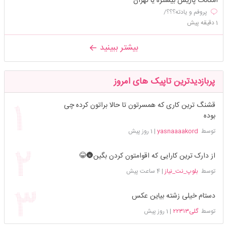
امکانات پاریس بیشتره یا تهران
پروفم و یادته؟؟؟/
1 دقیقه پیش
بیشتر ببینید
پربازدیدترین تاپیک های امروز
قشنگ ترین کاری که همسرتون تا حالا براتون کرده چی
بوده
توسط
yasnaaaakord
|
1 روز پیش
از دارک ترین کارایی که اقوامتون کردن بگین🌚😂
توسط
بلوپ_نت_نیاز
|
4 ساعت پیش
دستام خیلی زشته بیاین عکس
توسط
گلی۲۲۳۱۳
|
1 روز پیش