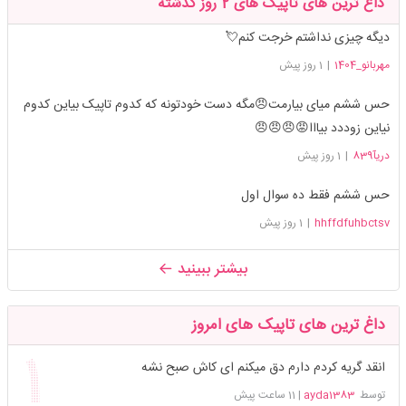
داغ ترین های تاپیک های 2 روز گذشته
دیگه چیزی نداشتم خرجت کنم💘
مهربانو_1404
|
1 روز پیش
حس ششم میای بیارمت😠مگه دست خودتونه که کدوم تاپیک بیاین کدوم
نیاین زوددد بیااا😡😠😠😠
دریآ839
|
1 روز پیش
حس ششم فقط ده سوال اول
hhffdfuhbctsv
|
1 روز پیش
بیشتر ببینید
داغ ترین های تاپیک های امروز
انقد گریه کردم دارم دق میکنم ای کاش صبح نشه
توسط
ayda1383
|
11 ساعت پیش