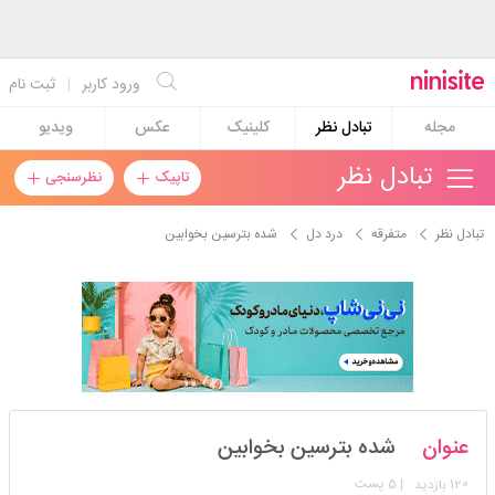
ورود کاربر
|
ثبت نام
مجله
تبادل نظر
کلینیک
عکس
ویدیو
تبادل نظر
تاپیک
نظرسنجی
تبادل نظر
متفرقه
درد دل
شده بترسین بخوابین
دنیزخانوم۰۰
عنوان
شده بترسین بخوابین
استارتر
مدیر
120
| 5 پست
بازدید