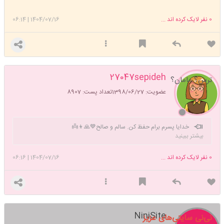
0
نفر لایک کرده اند ...
1404/07/16
|
06:14
27047sepideh
ترس؟ مامان؟
عضویت: 1398/06/27
تعداد پست: 8907
خدایا پسرم برام حفظ کن. سالم و صالح💙🙏👦👼
بیشتر ببینید
0
نفر لایک کرده اند ...
1404/07/16
|
06:16
NiniSite
نی‌نی سایتی‌های عزیز