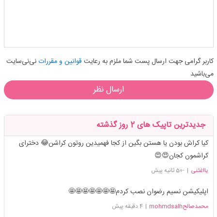
کاربر گرامی جهت ارسال پست شما ملزم به رعایت
قوانین و مقررات
نی‌نی‌سایت
می‌باشید
ارسال نظر
جدیدترین تاپیک های 2 روز گذشته
کیا کراش بودن یا هستن بگین از کجا فهمیدین روتون کراشن😂 دخترای
کراشمون کجان😍😍
یااغثنی
|
-50 ثانیه پیش
اپلیکیشن نسیم رضوان نصب کردم🤩🤩🤩🤩🤩🤩🤩
محمدصالحmohmdsalh
|
4 دقیقه پیش