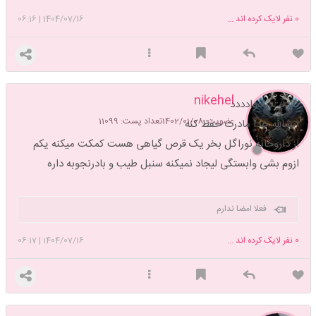
0
نفر لایک کرده اند ...
1404/07/16
|
06:16
nikehel
تا دلت بخوادددد
عضویت: 1402/01/08
تعداد پست: 11099
انشالله خدا مادرت حفظ کنه
از داروخانه نوراگل بخر یک قرص گیاهی هست کمکت میکنه یکم
ازوم بشی وابستگی لیجاد نمیکنه سنبل طیب و بادرنجوبه داره
فعلا امضا ندارم
0
نفر لایک کرده اند ...
1404/07/16
|
06:17