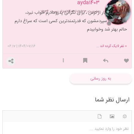
ayda1403
سلام
عضویت: 1403/07/23
تعداد پست: 1536
بله منم یک بار از ترس ، برای نگرانی پدرومادرم خواب نبرد،
بعد به خدا سپردمشون که قدرتمندترین کسی است که سراغ دارم
حالم بهتر شد وخوابیدم
0
نفر لایک کرده اند ...
1404/07/16
|
06:17
به روز رسانی
ارسال نظر شما
شکلک ها
آپلود فایل
اضافه کردن تصویر
نظر خود را وارد نمایید ...