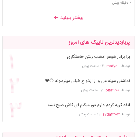
2 دقیقه پیش
بیشتر ببینید
پربازدیدترین تاپیک های امروز
برا برادر شوهر امشب رفتن خاستگاری
توسط
mafya2
|
14 ساعت پیش
نداشتن سینه من و از ازذواج خیلی میترسونه 😔💔
توسط
bita1300
|
12 ساعت پیش
انقد گریه کردم دارم دق میکنم ای کاش صبح نشه
توسط
ayda1383
|
11 ساعت پیش