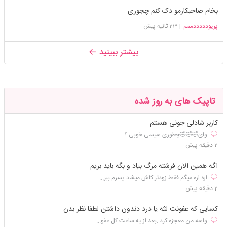
بخام صاحبکارمو دک کنم چجوری
پریودددددممم
|
23 ثانیه پیش
بیشتر ببینید
تاپیک های به روز شده
کاربر شادلی جونی هستم
وای🤣🤣🤣چطوری سیسی خوبی ؟
2 دقیقه پیش
اگه همین الان فرشته مرگ بیاد و بگه باید بریم
اره اره میگم فقط زودتر کاش میشد پسرم ببر...
2 دقیقه پیش
کسایی که عفونت لثه یا درد دندون داشتن لطفا نظر بدن
واسه من معجزه کرد .بعد از یه ساعت کل عفو...