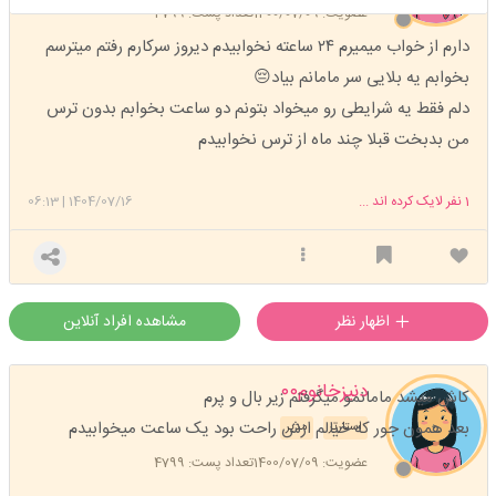
عضویت: 1400/07/09
تعداد پست: 4799
دارم از خواب میمیرم ۲۴ ساعته نخوابیدم دیروز سرکارم رفتم میترسم
بخوابم یه بلایی سر مامانم بیاد😔
دلم فقط یه شرایطی رو میخواد بتونم دو ساعت بخوابم بدون ترس
من بدبخت قبلا چند ماه از ترس نخوابیدم
1
نفر لایک کرده اند ...
1404/07/16
|
06:13
اظهار نظر
مشاهده افراد آنلاین
دنیزخانوم۰۰
کاش میشد مامانمو میگرفتم زیر بال و پرم
بعد همون جور که خیالم ازش راحت بود یک ساعت میخوابیدم
استارتر
مدیر
عضویت: 1400/07/09
تعداد پست: 4799