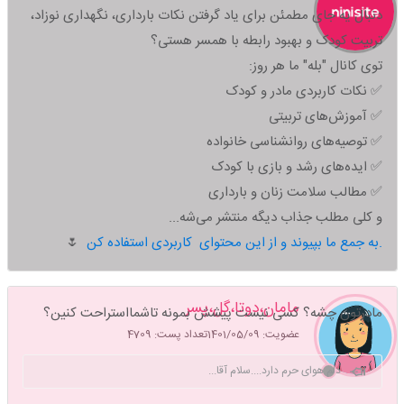
دنبال یه جای مطمئن برای یاد گرفتن نکات بارداری، نگهداری نوزاد،
تربیت کودک و بهبود رابطه با همسر هستی؟
توی کانال "بله" ما هر روز:
✅ نکات کاربردی مادر و کودک
✅ آموزش‌های تربیتی
✅ توصیه‌های روانشناسی خانواده
✅ ایده‌های رشد و بازی با کودک
✅ مطالب سلامت زنان و بارداری
و کلی مطلب جذاب دیگه منتشر می‌شه...
به جمع ما بپیوند و از این محتوای کاربردی استفاده کن.
🌷
مامان،دوتا،گل،پسر
مادرتون چشه؟ کسی نیست پیشش بمونه تاشمااستراحت کنین؟
عضویت: 1401/05/09
تعداد پست: 4709
دلم هوای حرم دارد....سلام آقا...