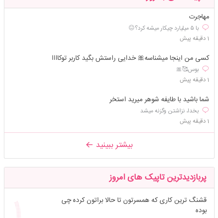
مهاجرت
با ٥ ميليارد چيكار ميشه كرد؟😐
1 دقیقه پیش
کسی من اینجا میشناسه🎀 خدایی راستش بگید کاربر توکاااا
بوس🥰🎀
1 دقیقه پیش
شما باشید با طایفه شوهر میرید استخر
بخدا، نزاشتن وگزنه میشد
1 دقیقه پیش
بیشتر ببینید
پربازدیدترین تاپیک های امروز
قشنگ ترین کاری که همسرتون تا حالا براتون کرده چی
بوده