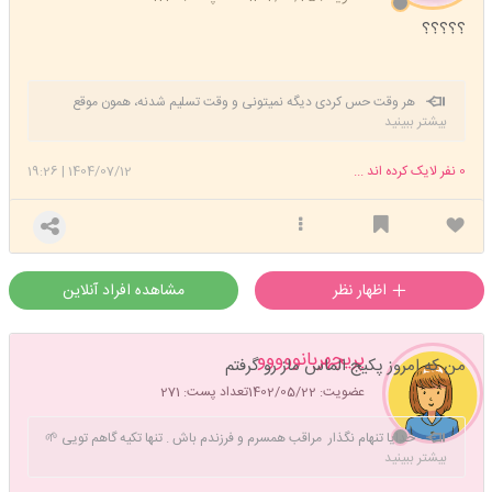
؟؟؟؟؟
هر وقت حس کردی دیگه نمیتونی و وقت تسلیم شدنه، همون موقع
بیشتر ببینید
است که باید باشی و قوی تر از همیشه ادامه بدی ...‌‌.
0
نفر لایک کرده اند ...
1404/07/12
|
19:26
اظهار نظر
مشاهده افراد آنلاین
پریچهربانووووو
من که امروز پکیج الماس ماز رو گرفتم
عضویت: 1402/05/22
تعداد پست: 271
خدایا تنهام نگذار مراقب همسرم و فرزندم باش . تنها تکیه گاهم تویی 🌱
بیشتر ببینید
🌱🌱🌱🌷🌷🌷🌷🌻🌻🌻🌻🌻🌻