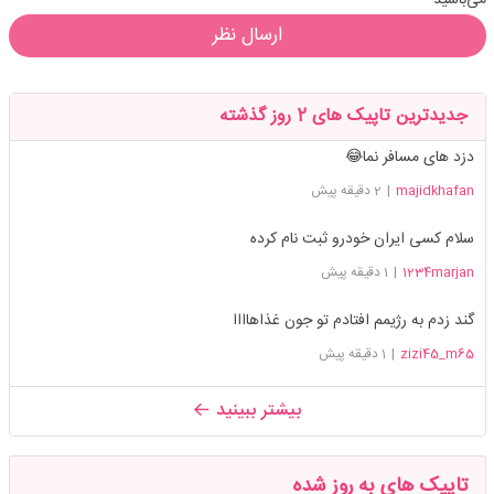
ارسال نظر
جدیدترین تاپیک های 2 روز گذشته
دزد های مسافر نما😂
majidkhafan
|
2 دقیقه پیش
سلام کسی ایران خودرو ثبت نام کرده
1234marjan
|
1 دقیقه پیش
گند زدم به رژیمم افتادم تو جون غذاهاااا
zizi45_m65
|
1 دقیقه پیش
بیشتر ببینید
تاپیک های به روز شده