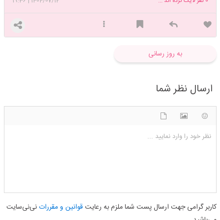
0
نفر لایک کرده اند ...
1404/07/12
|
19:36
به روز رسانی
ارسال نظر شما
شکلک ها
آپلود فایل
اضافه کردن تصویر
نظر خود را وارد نمایید ...
کاربر گرامی جهت ارسال پست شما ملزم به رعایت
قوانین و مقررات
نی‌نی‌سایت
می‌باشید