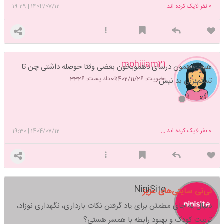
0
نفر لایک کرده اند ...
1404/07/12
|
19:29
mohiiiam21
هیچی همون درسای دهمو‌بخون بعضی‌ وقتا حوصله داشتی چن تا
عضویت: 1402/11/26
تعداد پست: 3326
تستم‌بزنی بد نیس
0
نفر لایک کرده اند ...
1404/07/12
|
19:30
NiniSite
نی‌نی سایتی‌های عزیز
دنبال یه جای مطمئن برای یاد گرفتن نکات بارداری، نگهداری نوزاد،
تربیت کودک و بهبود رابطه با همسر هستی؟