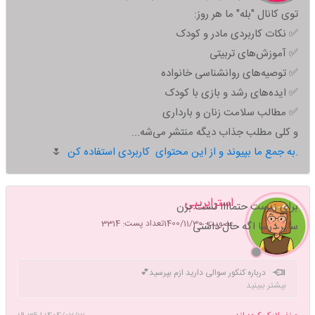
توی کانال "بله" ما هر روز:
✅ نکات کاربردی مادر و کودک
✅ آموزش‌های تربیتی
✅ توصیه‌های روانشناسی خانواده
✅ ایده‌های رشد و بازی با کودک
✅ مطالب سلامت زنان و بارداری
و کلی مطلب جذاب دیگه منتشر می‌شه...
به جمع ما بپیوند و از این محتوای کاربردی استفاده کن.
🌷
استرابرییی
برای زیست حتماااا تست بزن
عضویت: 1400/11/30
تعداد پست: 3314
سایر درسا اگه حال داشتی
درباره کنکور سوالی دارید ازم بپرسید💕
بیشتر ببینید