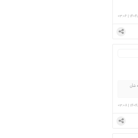
03:06
|
1404
ه شأن
03:08
|
1404