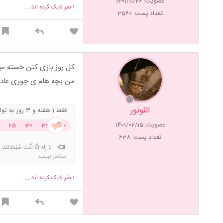
عضویت: 1401/11/26
1
نفر لایک کرده اند ...
تعداد پست: 3560
کل روز بازی کنن خسته م
من بچه هام ی جوری عادت داده ب
الئونور
فقط 1 هفته و 3 روز به تولد باقی مونده !
عضویت: 1401/02/15
25
30
35
40
تعداد پست: 638
لَا إِلَهَ إِلَّا أَنْتَ سُبْحَانَكَ ‎إِنى كُنْتُ مِنَ الظَّالِمِين تا صددرصد نشده پابلیکش نکن
بیشتر ببینید
1
نفر لایک کرده اند ...