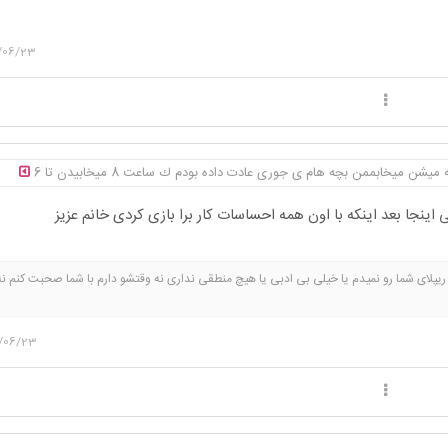
/06/23
شن میخابممن بچه هام ی جوری عادت داده بودم ك ساعت 8 میخابیدن تا 6
ینجا بعد اینکه با اون همه احساسات کار برا بازی کردی خانم عزیز
یپلای شما رو نمیدم یا خیلی بی ادبی یا هیچ منطقی نداری نه وقتشو دارم با شما صحبت کنم ن
ه 🌹🌹🌹🌹
/06/23