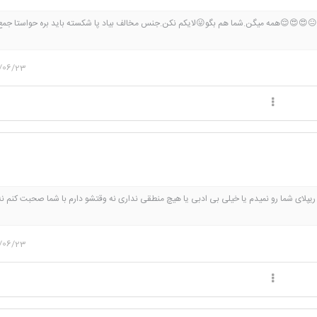
😍😍😌همه میگن.شما هم بگو😛لایکم نکن.جنس مخالف بیاد پا شکسته باید بره حواستا جمع
/06/23
یپلای شما رو نمیدم یا خیلی بی ادبی یا هیچ منطقی نداری نه وقتشو دارم با شما صحبت کنم ن
ه 🌹🌹🌹🌹
/06/23