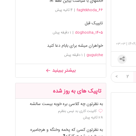
خانمهای با سیاست بیاین لطفاً 🌺
faghtkhoda_66
|
4 ثانیه پیش
تایپیک قبل
doghooha_1405
|
1 دقیقه پیش
03:03
|
1404
خواهران میشه برای بابام دعا کنید
gugulche
|
1 دقیقه پیش
بیشتر ببینید
<
2
تاپیک های به روز شده
به نظرتون چه کلاسی بره خوبه بیست سالشه
کابینت کاری بد نیس بنظرم
28 ثانیه پیش
به نظرتون کسی که پخمه وخنگه و هرجامیره