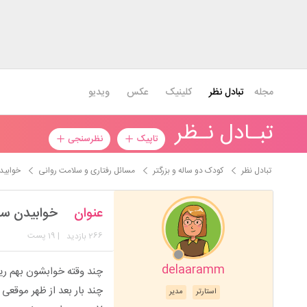
مجله
تبادل نظر
کلینیک
عکس
ویدیو
تبـادل نـظر
تاپیک
نظرسنجی
تبادل نظر
کودک دو ساله و بزرگتر
مسائل رفتاری و سلامت روانی
خوابید
عنوان
خوابیدن سر
266
| 19 پست
بازدید
delaaramm
چند وقته خوابشون بهم ریخته،دختر کوچیکم 6بعد از ظهر 
استارتر
مدیر