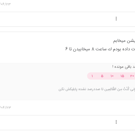
/06/23
یشن میخابم
ودم ك ساعت 8 میخابیدن تا 6
1
5
10
15
20
/06/23