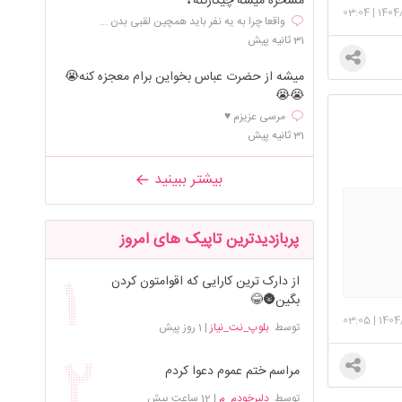
مسخره میشه چیکارکنه❓
03:04
|
1404
واقعا چرا به یه نفر باید همچین لقبی بدن ...
31 ثانیه پیش
میشه از حضرت عباس بخواین برام معجزه کنه😭
😭😭
مرسی عزیزم ♥️
31 ثانیه پیش
بیشتر ببینید
پربازدیدترین تاپیک های امروز
از دارک ترین کارایی که اقوامتون کردن
بگین🌚😂
03:05
|
1404
توسط
بلوپ_نت_نیاز
|
1 روز پیش
مراسم ختم عموم دعوا کردم
توسط
دلبرخودم_م
|
12 ساعت پیش