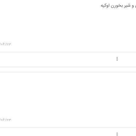
 و شیر بخورن اوکیه
/06/23
/06/23