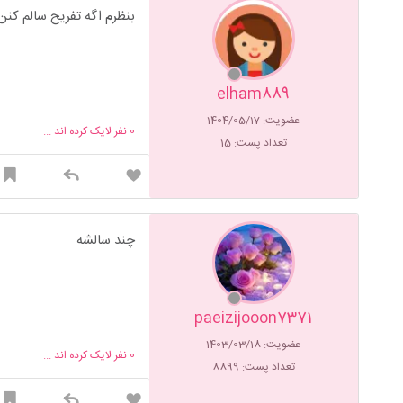
بنظرم اگه تفریح سالم کنن
elham889
عضویت: 1404/05/17
0
نفر لایک کرده اند ...
تعداد پست: 15
چند سالشه
paeizijooon7371
عضویت: 1403/03/18
0
نفر لایک کرده اند ...
تعداد پست: 8899