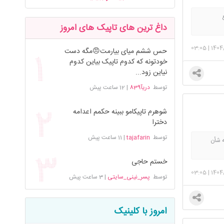
داغ ترین های تاپیک های امروز
03:05
|
1404
حس ششم میای بیارمت😠مگه دست
خودتونه که کدوم تاپیک بیاین کدوم
نیاین زود...
توسط
دریآ839
|
12 ساعت پیش
شوهرم تاپیکامو ببینه حکمم اعدامه
دخترا
توسط
tajafarin
|
11 ساعت پیش
ه شأن
خستم حاجی
03:05
|
1404
توسط
پسر_نینی_سایتی
|
3 ساعت پیش
امروز با کلینیک