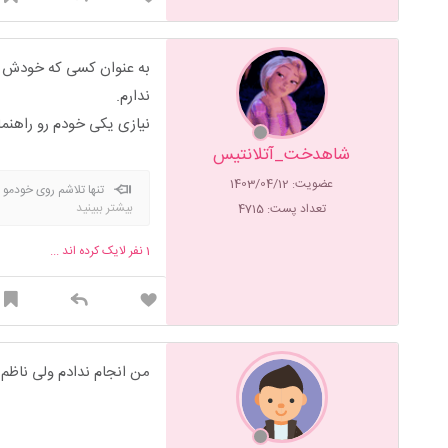
ندارم.
نیازی یکی خودم رو راهنم
شاهدخت_آتلانتیس
عضویت: 1403/04/12
تنها تلاشم روی خودمو 
بیشتر ببینید
تعداد پست: 4715
1
نفر لایک کرده اند ...
من انجام ندادم ولی ناظ