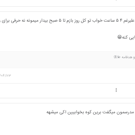
به عنوان کسی که خودش علیرغم ۴ ۵ ساعت خواب تو کل روز بازم تا ۵ صبح بیدار میمونه ن
ایی کنه😁
و هدفامه 💫🦋
/06/23
م مدرسمون میگفت برین کوه بخوابیین اکی میشهه