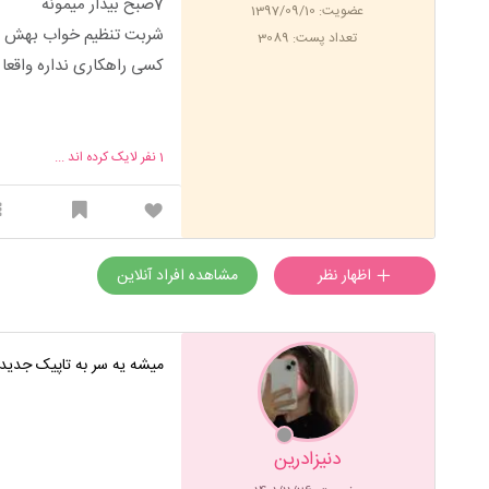
7صبح بیدار میمونه
عضویت: 1397/09/10
شربت تنظیم خواب بهش دا
تعداد پست: 3089
کسی راهکاری نداره واقعا 
1
نفر لایک کرده اند ...
اظهار نظر
مشاهده افراد آنلاین
میشه یه سر به تاپیک جدیدم
دنیزادرین