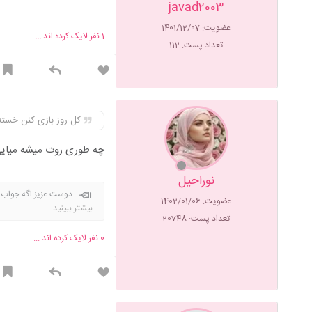
javad2003
عضویت: 1401/12/07
1
نفر لایک کرده اند ...
تعداد پست: 112
کل روز بازی کنن خسته می
چه طوری روت میشه میایی ا
نوراحیل
دوست عزیز اگه جواب ر
عضویت: 1402/01/06
بنده این اجازه رو مید
بیشتر ببینید
تعداد پست: 20748
0
نفر لایک کرده اند ...