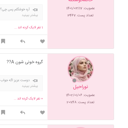
عضویت: 1401/03/17
آره خوشگلم.پس چی؟😐
کن.متاهلم🤨😐
بیشتر ببینید
تعداد پست: 3467
1
نفر لایک کرده اند ...
گروه خونی شون A??
دوست عزیز اگه جواب ر
بنده این اجازه رو مید
نوراحیل
بیشتر ببینید
عضویت: 1402/01/06
0
نفر لایک کرده اند ...
تعداد پست: 20748