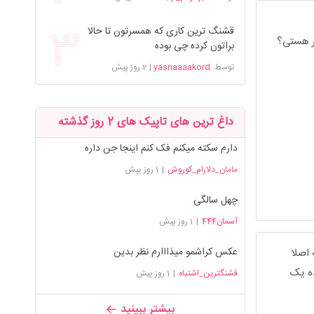
قشنگ ترین کاری که همسرتون تا حالا
سر هستی؟
براتون کرده چی بوده
توسط
yasnaaaakord
|
2 روز پیش
داغ ترین های تاپیک های 2 روز گذشته
دارم سکته میکنم فک کنم اینجا جن داره
مامان_دلارام_کوروش
|
1 روز پیش
چهل سالگی
آسمان444
|
1 روز پیش
عکس کراشمو میذااارم نظر بدین
اصلا
ده یک
قشنگترین_اشتباه
|
1 روز پیش
بیشتر ببینید