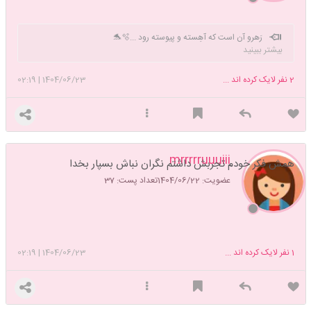
رَهرو آن است که آهِسته و پیوسته رود ...🫧🐬
بیشتر ببینید
2
نفر لایک کرده اند ...
1404/06/23
|
02:19
mrrrrruuuiii
همش فکر خودم تجربش داشتم نگران نباش بسپار بخدا
عضویت: 1404/06/22
تعداد پست: 37
1
نفر لایک کرده اند ...
1404/06/23
|
02:19