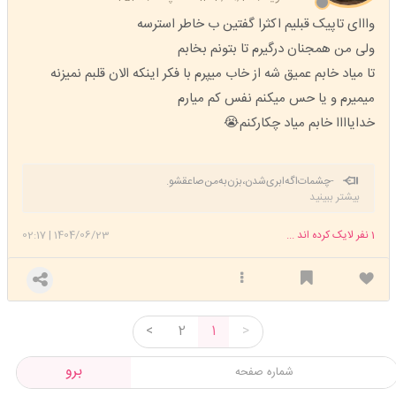
وااای تاپیک قبلیم اکثرا گفتین ب خاطر استرسه
ولی من همجنان درگیرم تا بتونم بخابم
تا میاد خابم عمیق شه از خاب میپرم با فکر اینکه الان قلبم نمیزنه
میمیرم و یا حس میکنم نفس کم میارم
خدایاااا خابم میاد چکارکنم😭
-چشمات‌اگه‌ابری‌شدن،بزن‌به‌من‌صاعقشو.️
بیشتر ببینید
1
نفر لایک کرده اند ...
1404/06/23
|
02:17
<
2
1
>
برو