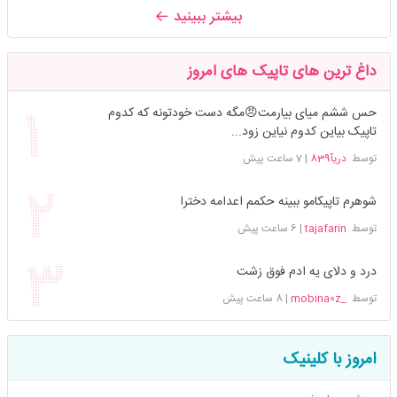
بیشتر ببینید
داغ ترین های تاپیک های امروز
حس ششم میای بیارمت😠مگه دست خودتونه که کدوم
تاپیک بیاین کدوم نیاین زود...
توسط
دریآ839
|
7 ساعت پیش
شوهرم تاپیکامو ببینه حکمم اعدامه دخترا
توسط
tajafarin
|
6 ساعت پیش
درد و دلای یه ادم فوق زشت
توسط
_mobina0z
|
8 ساعت پیش
امروز با کلینیک