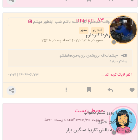
marian_83
من هر وقت صبحش کار داشته باشم شب اینطور میشم
استارتر
مدیر
وای وای منم فردا کار دارم
عضویت: 1403/09/28
تعداد پست: 2528
-چشمات‌اگه‌ابری‌شدن،بزن‌به‌من‌صاعقشو.️
بیشتر ببینید
1
نفر لایک کرده اند ...
1404/06/23
|
02:21
محیط_زیست
به پهلو یا روی شکم بخواب
عضویت: 1403/01/20
تعداد پست: 5172
غذای سنگین نخور
روی شکم یه بالش تقریبا سنگین بزار