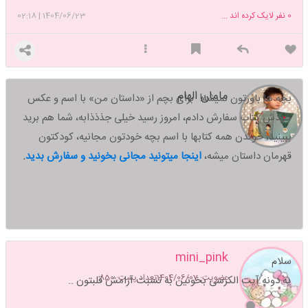
0
نفر لایک کرده اند ...
1404/06/23
|
02:18
مامان الهام
بچه ها باورتون نمیشه! برای بچم از «داستان من» با اسم و عکس
خودش کتاب سفارش دادم، امروز رسید خیلی جذذذابه، شما هم برید
ببینید،
خوندن همه کتابها با اسم بچه خودتون مجانیه، کودکتون
قهرمان داستان میشه،
اینجا میتونید مجانی بخونید و سفارش بدید
.
mini_pink
سلام
عضویت: 1404/06/07
تعداد پست: 850
یه دونه آیت الکرسی بخونین به نسبت آرامش قلبتون ..