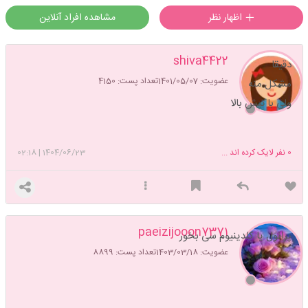
اظهار نظر
مشاهده افراد آنلاین
shiva4422
دقیقا
عضویت: 1401/05/07
تعداد پست: 4150
مشکل منه
ولی با تپش بالا
0
نفر لایک کرده اند ...
1404/06/23
|
02:18
paeizijooon7371
پرانول یا کلدینیوم سی بخور
عضویت: 1403/03/18
تعداد پست: 8899