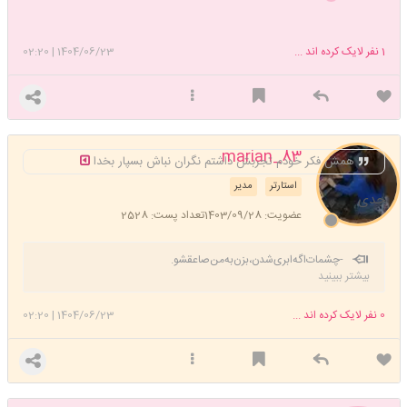
1
نفر لایک کرده اند ...
1404/06/23
|
02:20
marian_83
همش فکر خودم تجربش داشتم نگران نباش بسپار بخدا
استارتر
مدیر
جدی
عضویت: 1403/09/28
تعداد پست: 2528
-چشمات‌اگه‌ابری‌شدن،بزن‌به‌من‌صاعقشو.️
بیشتر ببینید
0
نفر لایک کرده اند ...
1404/06/23
|
02:20