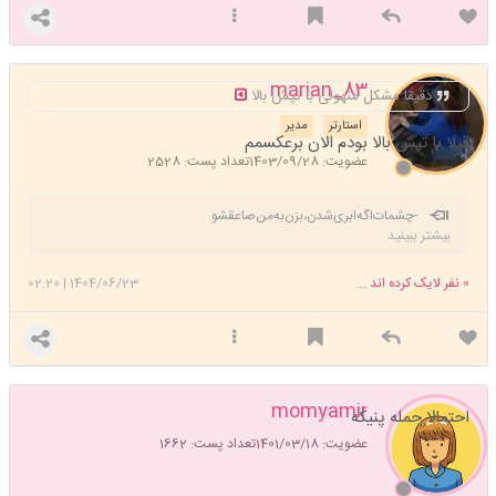
marian_83
دقیقا مشکل منهولی با تپش بالا
استارتر
مدیر
قبلا با تپش بالا بودم الان برعکسمم
عضویت: 1403/09/28
تعداد پست: 2528
-چشمات‌اگه‌ابری‌شدن،بزن‌به‌من‌صاعقشو.️
بیشتر ببینید
0
نفر لایک کرده اند ...
1404/06/23
|
02:20
momyamir
احتمالا حمله پنیکه
عضویت: 1401/03/18
تعداد پست: 1662