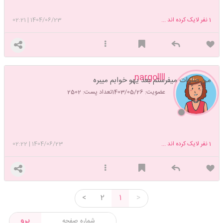
1
نفر لایک کرده اند ...
1404/06/23
|
02:21
nargollll
من صلوات ميفرستم بعد يهو خوابم ميبره
عضویت: 1403/05/26
تعداد پست: 2502
1
نفر لایک کرده اند ...
1404/06/23
|
02:22
<
2
1
>
برو