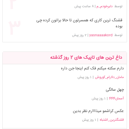
توسط
دلبرخودم_م
|
8 ساعت پیش
قشنگ ترین کاری که همسرتون تا حالا براتون کرده چی
بوده
توسط
yasnaaaakord
|
2 روز پیش
داغ ترین های تاپیک های 2 روز گذشته
دارم سکته میکنم فک کنم اینجا جن داره
مامان_دلارام_کوروش
|
1 روز پیش
چهل سالگی
آسمان444
|
1 روز پیش
عکس کراشمو میذااارم نظر بدین
قشنگترین_اشتباه
|
1 روز پیش