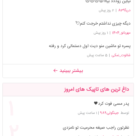
نیاین زوددد بیااا😡😠😠😠
دریآ839
|
2 روز پیش
دیگه چیزی نداشتم خرجت کنم💘
مهربانو_1404
|
1 روز پیش
پسره تو ماشین منو دیت اول دستمالی کرد و رفته
شاتوت_نمکی
|
5 ساعت پیش
بیشتر ببینید
داغ ترین های تاپیک های امروز
پدر مسی فوت کرد🖤
توسط
جینگولی989
|
1 ساعت پیش
نظرتون راجب صیغه محرمیت تو نامزدی