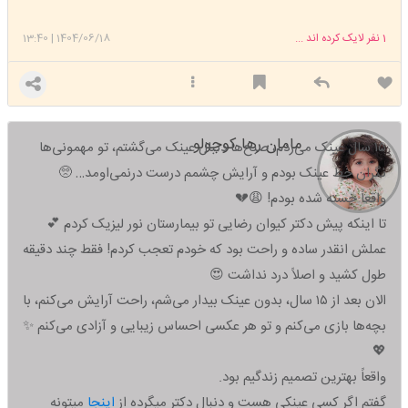
1
نفر لایک کرده اند ...
1404/06/18
|
13:40
مامان رها کوچولو
۱۵ سال عینک می‌زدم، صبح‌ها دنبال عینک می‌گشتم، تو مهمونی‌ها
نگران خط عینک بودم و آرایش چشمم درست درنمی‌اومد… 🥺
واقعاً خسته شده بودم! 😩💔
تا اینکه پیش دکتر کیوان رضایی تو بیمارستان نور لیزیک کردم 💕
عملش انقدر ساده و راحت بود که خودم تعجب کردم! فقط چند دقیقه
طول کشید و اصلاً درد نداشت 😍
الان بعد از ۱۵ سال، بدون عینک بیدار می‌شم، راحت آرایش می‌کنم، با
بچه‌ها بازی می‌کنم و تو هر عکسی احساس زیبایی و آزادی می‌کنم ✨
💖
واقعاً بهترین تصمیم زندگیم بود.
گفتم اگر کسی عینکی هست و دنبال دکتر میگرده از
اینجا
میتونه