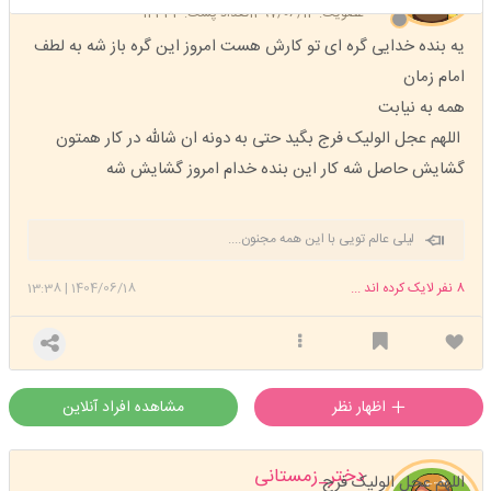
عضویت: 1397/06/13
تعداد پست: 12333
یه بنده خدایی گره ای تو کارش هست امروز این گره باز شه به لطف
امام زمان
همه به نیابت
اللهم عجل الولیک فرج بگید حتی به دونه ان شالله در کار همتون
گشایش حاصل شه کار این بنده خدام امروز گشایش شه
لیلی عالم تویی با این همه مجنون....
8
نفر لایک کرده اند ...
1404/06/18
|
13:38
اظهار نظر
مشاهده افراد آنلاین
دختر_زمستانی
اللهم عجل الولیک فرج