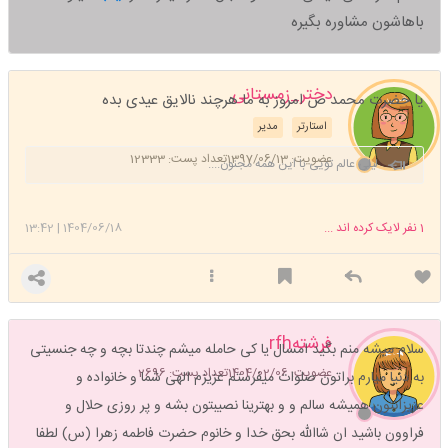
باهاشون مشاوره بگیره
دختر_زمستانی
یا حضرت محمد ص امروز به ما هرچند نالایق عیدی بده
استارتر
مدیر
عضویت: 1397/06/13
تعداد پست: 12333
لیلی عالم تویی با این همه مجنون....
1
نفر لایک کرده اند ...
1404/06/18
|
13:42
فرشتهrfh
سلام میشه منم بگید امسال یا کی حامله میشم چندتا بچه و چه جنسیتی
عضویت: 1404/02/06
تعداد پست: 2696
به دنیا میارم براتون صلوات میفرستم عزیزم الهی شما و خانواده و
عزیزانتون همیشه سالم و و بهترینا نصیبتون بشه و پر روزی حلال و
فراوون باشید ان شاالله بحق خدا و خانوم حضرت فاطمه زهرا (س) لطفا