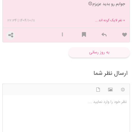
جوابم رو بدید عزیزم😔
0
نفر لایک کرده اند ...
1404/10/11
|
22:34
به روز رسانی
ارسال نظر شما
شکلک ها
آپلود فایل
اضافه کردن تصویر
نظر خود را وارد نمایید ...