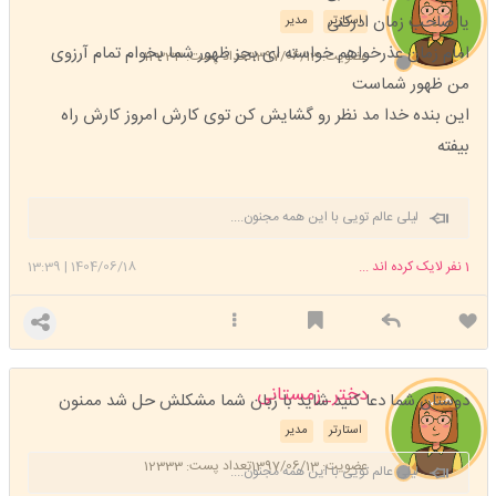
یا صاحب زمان ادرکنی
استارتر
مدیر
امام زمان عذرخواهم خواسته ای بجز ظهور شما بخوام تمام آرزوی
عضویت: 1397/06/13
تعداد پست: 12333
من ظهور شماست
این بنده خدا مد نظر رو گشایش کن توی کارش امروز کارش راه
بیفته
لیلی عالم تویی با این همه مجنون....
1
نفر لایک کرده اند ...
1404/06/18
|
13:39
دختر_زمستانی
دوستان شما دعا کنید شاید با زبان شما مشکلش حل شد ممنون
استارتر
مدیر
عضویت: 1397/06/13
تعداد پست: 12333
لیلی عالم تویی با این همه مجنون....