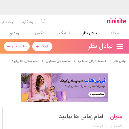
ورود کاربر
|
ثبت نام
مجله
تبادل نظر
کلینیک
عکس
ویدیو
تبادل نظر
تاپیک
نظرسنجی
تبادل نظر
فلسفه-عرفان-مذهب
مناسبتهای مذهبی
امام زمانی ها بیایید
دختر_زمستانی
عنوان
امام زمانی ها بیایید
استارتر
مدیر
89
| 4 پست
بازدید