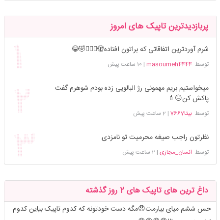
پربازدیدترین تاپیک های امروز
شرم آوردترین اتفاقاتی که براتون افتاده🫣🤦🏻‍♀️🤣😂
توسط
masoumeh4444
|
10 ساعت پیش
میخواستیم بریم مهمونی رژ البالویی زده بودم شوهرم گفت
پاکش کن😑💄
توسط
بیتا7667
|
2 ساعت پیش
نظرتون راجب صیغه محرمیت تو نامزدی
توسط
انسان_مجازی
|
2 ساعت پیش
داغ ترین های تاپیک های 2 روز گذشته
حس ششم میای بیارمت😠مگه دست خودتونه که کدوم تاپیک بیاین کدوم