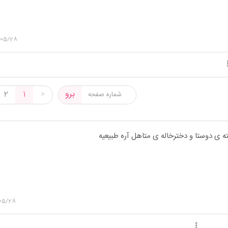
/05/28
برو
2
1
>
 ی دوستا و دخترخاله ی متاهل آره طبیعیه
05/28