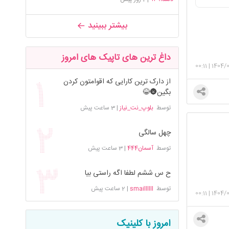
بیشتر ببینید
داغ ترین های تاپیک های امروز
00:11
|
1404/
از دارک ترین کارایی که اقوامتون کردن
بگین🌚😂
توسط
بلوپ_نت_نیاز
|
3 ساعت پیش
چهل سالگی
توسط
آسمان444
|
3 ساعت پیش
ح س ششم لطفا اگه راستی بیا
توسط
smaillllll
|
2 ساعت پیش
00:11
|
1404/
امروز با کلینیک