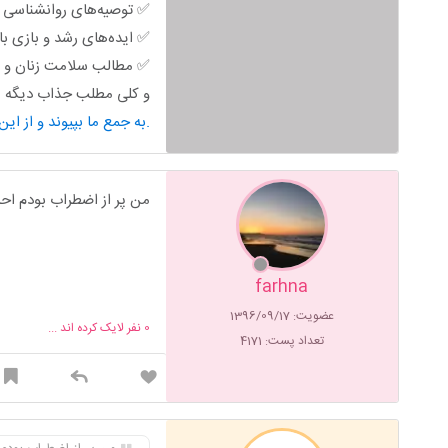
✅ توصیه‌های روانشناسی خ
✅ ایده‌های رشد و بازی ب
✅ مطالب سلامت زنان و ب
و کلی مطلب جذاب دیگه من
به جمع ما بپیوند و از این محتوای کاربردی استفاده کن.
من پر از اضطراب بودم اح
farhna
عضویت: 1396/09/17
0
نفر لایک کرده اند ...
تعداد پست: 4171