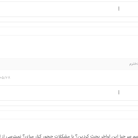
خترم
/05/28
رسم سر چیا این اواخر بحث کردین؟ با مشکلات چجور کنار میای؟ نمیترسی از