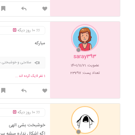
۱۰ روز دیگه
مبارکه
saray393
سلامتی و خوشبختی د
عضویت: 1401/11/21
تعداد پست: 23797
1
نفر لایک کرده اند ...
۱۰ روز دیگه
خوشبخت بشی الهی
اگه اشکال نداره میشه بپ