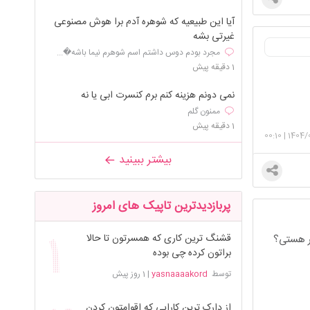
آیا این طبیعیه که شوهره آدم برا هوش مصنوعی
غیرتی بشه
مجرد بودم دوس داشتم اسم شوهرم نیما باشه�...
1 دقیقه پیش
نمی‌ دونم هزینه کنم برم کنسرت ابی یا نه
ممنون گلم
1 دقیقه پیش
00:10
|
1404/
بیشتر ببینید
پربازدیدترین تاپیک های امروز
قشنگ ترین کاری که همسرتون تا حالا
سر هستی؟
براتون کرده چی بوده
توسط
yasnaaaakord
|
1 روز پیش
از دارک ترین کارایی که اقوامتون کردن