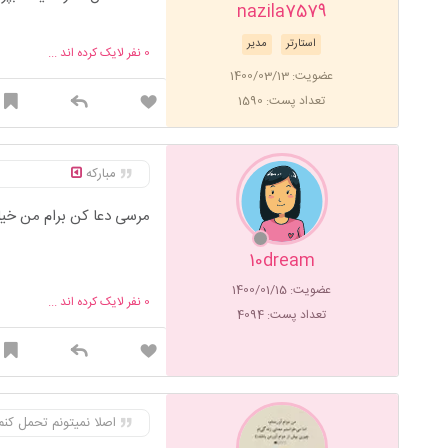
nazila7579
استارتر
مدیر
0
نفر لایک کرده اند ...
عضویت: 1400/03/13
تعداد پست: 1590
مبارکه
مرسی دعا کن برام من خ
10dream
عضویت: 1400/01/15
0
نفر لایک کرده اند ...
تعداد پست: 4094
اصلا نمیتونم تحمل کن