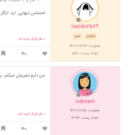
من پر از اضطراب بودم
احساس تنهایی. اره. انگار
nazila7579
استارتر
مدیر
0
نفر لایک کرده اند ...
عضویت: 1400/03/13
تعداد پست: 1590
من دارم تجربش میکنم ی
10dream
عضویت: 1400/01/15
0
نفر لایک کرده اند ...
تعداد پست: 4094