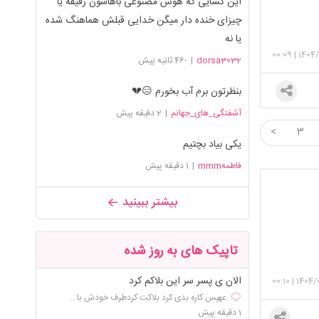
این کسایی که هوش مصنوعی باهاشون رفیقه یا
چیزای خنده دار میگن خدایی قبلش هماهنگ شده
یا نه
00:09
|
1404
dorsa3032
|
-46 ثانیه پیش
بنظرتون برم آب بخورم 😑💔
آشفتگی_های_جهانم
|
2 دقیقه پیش
<
3
یکی بیاد بچتیم
فاطمهmmm
|
1 دقیقه پیش
بیشتر ببینید
تاپیک های به روز شده
الان ی پسر سر این بلاکم کرد
00:10
|
1404/
عهپس کاره بدی کرد بلاکت کردطرف خودش با ...
1 دقیقه پیش