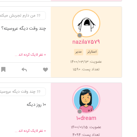
من دارم تجربش میکنم
چند وقت دیگه عروسیته؟
nazila7579
استارتر
مدیر
0
نفر لایک کرده اند ...
عضویت: 1400/03/13
تعداد پست: 1590
چند وقت دیگه عروسیت
۱۰ روز دیگه
10dream
عضویت: 1400/01/15
0
نفر لایک کرده اند ...
تعداد پست: 4094