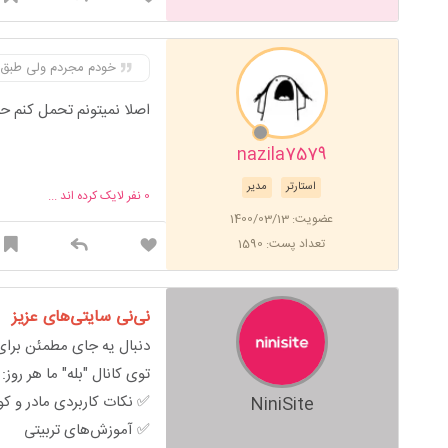
خودم مجردم ولی طبق گ
اصلا نمیتونم تحمل کنم ح
nazila7579
استارتر
مدیر
0
نفر لایک کرده اند ...
عضویت: 1400/03/13
تعداد پست: 1590
نی‌نی سایتی‌های عزیز
دنبال یه جای مطمئن برای 
توی کانال "بله" ما هر روز:
✅ نکات کاربردی مادر و ک
NiniSite
✅ آموزش‌های تربیتی