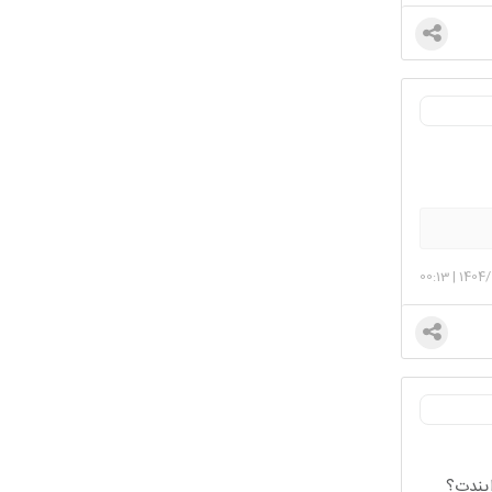
00:13
|
1404
 ایندت؟