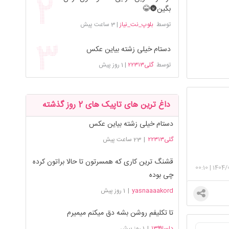
بگین🌚😂
توسط
بلوپ_نت_نیاز
|
3 ساعت پیش
دستام خیلی زشته بیاین عکس
توسط
گلی۲۲۳۱۳
|
1 روز پیش
داغ ترین های تاپیک های 2 روز گذشته
دستام خیلی زشته بیاین عکس
گلی۲۲۳۱۳
|
23 ساعت پیش
قشنگ ترین کاری که همسرتون تا حالا براتون کرده
00:10
|
1404/
چی بوده
yasnaaaakord
|
1 روز پیش
تا تکلیفم روشن بشه دق میکنم میمیرم
دلسا۱۳۹۹
|
1 روز پیش