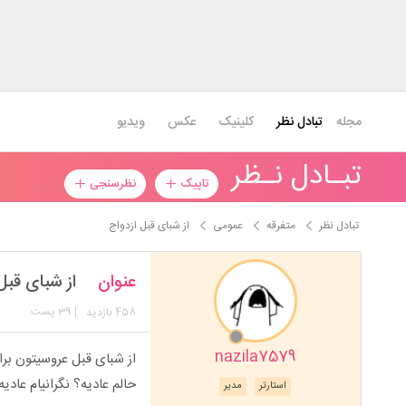
مجله
تبادل نظر
کلینیک
عکس
ویدیو
تبـادل نـظر
تاپیک
نظرسنجی
تبادل نظر
متفرقه
عمومی
از شبای قبل ازدواج
عنوان
از شبای قبل
458
| 39 پست
بازدید
nazila7579
از شبای قبل عروسیتون برا
حالم عادیه؟ نگرانیام عادیه
استارتر
مدیر