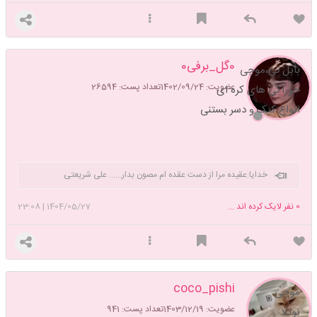
0گل_برفی0
بابل تی،موچی
عضویت: 1402/09/24
تعداد پست: 26594
خوراکی های کره ای
انواع کیک و دسر بستنی
خدایا:عقیده مرا از دست عقده ام مصون بدار...... علی شریعتی
0
نفر لایک کرده اند ...
1404/05/27
|
23:08
coco_pishi
موچی
عضویت: 1403/12/19
تعداد پست: 941
نوتلا