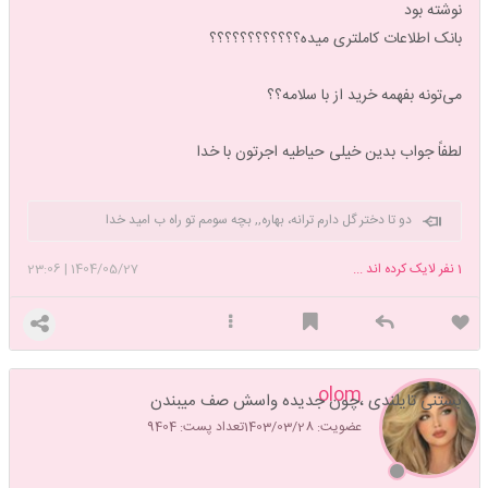
نوشته بود
بانک اطلاعات کاملتری میده؟؟؟؟؟؟؟؟؟؟؟؟
می‌تونه بفهمه خرید از با سلامه؟؟
لطفاً جواب بدین خیلی حیاطیه اجرتون با خدا
دو تا دختر گل دارم ترانه، بهاره,, بچه سومم تو راه ب امید خدا
1
نفر لایک کرده اند ...
1404/05/27
|
23:06
olom
بستنی تایلندی ،چون جدیده واسش صف میبندن
عضویت: 1403/03/28
تعداد پست: 9404