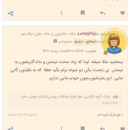
زرینیییییی
ساندویچ های کوچیک و سالاد ماکارونی و سالاد های دیگه هم
هستنکه تو بسته های کوچیک میفروشن
استارتر
مدیر
عضویت: 1400/04/16
تعداد پست: 467
ببخشید مثلا میشه اونا که زیاد سخت نیستن و ماندگاریشون بد
نیستن بی زحمت یکی دو نمونه برام بگید لطفا که به نظرتون گابی
جایی ازم بخرنشون،چون خودم جایی ندارم
لینک گروه تلگرامی رفع انواع مشکلات پوستی(اسکار، جوش، جای
جوش، لک)
https://t.me/+C-z1LnBjKV02NDRk
بیشتر ببینید
0
نفر لایک کرده اند ...
1404/05/28
|
05:23