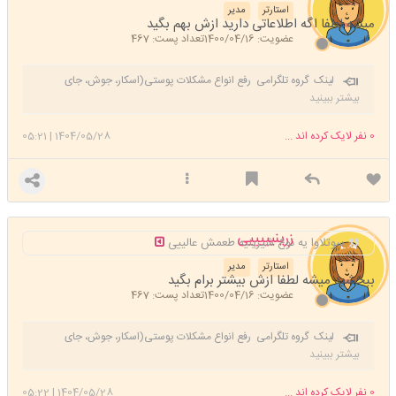
استارتر
مدیر
میشه لطفا اگه اطلاعاتی دارید ازش بهم بگید
عضویت: 1400/04/16
تعداد پست: 467
لینک گروه تلگرامی رفع انواع مشکلات پوستی(اسکار، جوش، جای
جوش، لک)
https://t.me/+C-z1LnBjKV02NDRk
بیشتر ببینید
0
نفر لایک کرده اند ...
1404/05/28
|
05:21
زرینیییییی
سوتلاوا یه نوع شیرینیه طعمش عالییی
استارتر
مدیر
ببخشید میشه لطفا ازش بیشتر برام بگید
عضویت: 1400/04/16
تعداد پست: 467
لینک گروه تلگرامی رفع انواع مشکلات پوستی(اسکار، جوش، جای
جوش، لک)
https://t.me/+C-z1LnBjKV02NDRk
بیشتر ببینید
0
نفر لایک کرده اند ...
1404/05/28
|
05:22