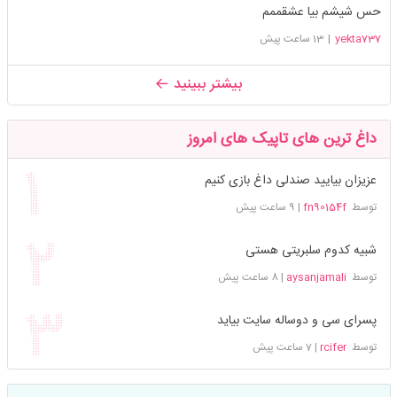
حس شیشم بیا عشقممم
yekta737
|
13 ساعت پیش
بیشتر ببینید
داغ ترین های تاپیک های امروز
عزیزان بیایید صندلی داغ بازی کنیم
توسط
fn90154f
|
9 ساعت پیش
شبیه کدوم سلبریتی هستی
توسط
aysanjamali
|
8 ساعت پیش
پسرای سی و دوساله سایت بیاید
توسط
rcifer
|
7 ساعت پیش