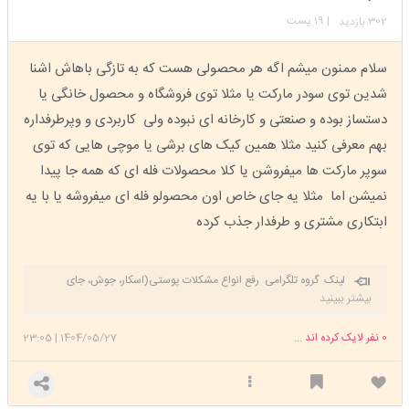
302
| 19 پست
بازدید
سلام ممنون میشم اگه هر محصولی هست که به تازگی باهاش اشنا
شدین توی سودر مارکت یا مثلا توی فروشگاه و محصول خانگی یا
دستساز بوده و صنعتی و کارخانه ای نبوده ولی کاربردی و وپرطرفداره
بهم معرفی کنید مثلا همین کیک های برشی یا موچی هایی که توی
سوپر مارکت ها میفروشن یا کلا محصولات فله ای که همه جا پیدا
نمیشن اما مثلا یه جای خاص اون محصولو فله ای میفروشه یا با یه
ابتکاری مشتری و طرفدار جذب کرده
لینک گروه تلگرامی رفع انواع مشکلات پوستی(اسکار، جوش، جای
جوش، لک)
https://t.me/+C-z1LnBjKV02NDRk
بیشتر ببینید
0
نفر لایک کرده اند ...
1404/05/27
|
23:05