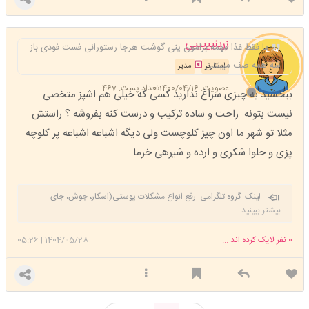
زرینیییییی
ما فقط غذا مهمه برامون ینی گوشت هرجا رستورانی فست فودی باز
شه همه صف میبندن
استارتر
مدیر
عضویت: 1400/04/16
تعداد پست: 467
ببخشید به چیزی سراغ ندارید کسی که خیلی هم اشپز متخصی
نیست بتونه راحت و ساده ترکیب و درست کنه بفروشه ؟ راستش
مثلا تو شهر ما اون چیز کلوچست ولی دیگه اشباعه اشباعه پر کلوچه
پزی و حلوا شکری و ارده و شیرهی خرما
لینک گروه تلگرامی رفع انواع مشکلات پوستی(اسکار، جوش، جای
جوش، لک)
https://t.me/+C-z1LnBjKV02NDRk
بیشتر ببینید
0
نفر لایک کرده اند ...
1404/05/28
|
05:26