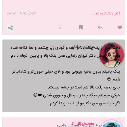
1
نفر لایک کرده اند ...
1404/05/27
|
23:07
مامان جانان
دخترا من از پف پلک بالا و پف و گودی زیر چشمم واقعا کلافه شده
بودم 😭 پیش دکتر کیوان رضایی عمل پلک بالا و پایین انجام دادم
😊
پلک پایینم بدون بخیه بیرونی بود و الان خیلی جوون‌تر و شاداب‌تر
شدم 😍
جای بخیه پلک بالا هم اصلا تو چشم نیست.
هرکی میبینتم میگه چقدر سرحال و جوون شدی ❤️😍
اگر خواستین من دکترمو از
اینجا
پیدا کردم
فقطخداااااااا
سوتلاوا یه نوع شیرینیه طعمش عالییی