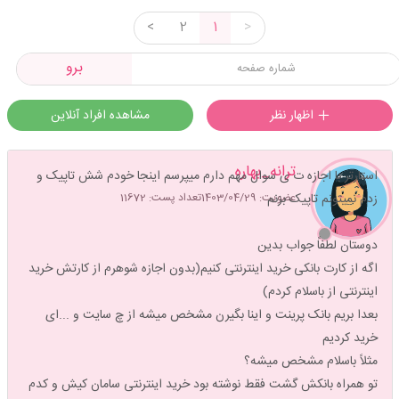
<
2
1
>
برو
اظهار نظر
مشاهده افراد آنلاین
ترانه_بهاره
استارتر با اجازه ت ی سوال مهم دارم میپرسم اینجا خودم شش تاپیک و
زدم نمیتونم تاپیک بزنم
عضویت: 1403/04/29
تعداد پست: 11672
دوستان لطفاً جواب بدین
اگه از کارت بانکی خرید اینترنتی کنیم(بدون اجازه شوهرم از کارتش خرید
اینترنتی از باسلام کردم)
بعدا بریم بانک پرینت و اینا بگیرن مشخص میشه از چ سایت و ...ای
خرید کردیم
مثلاً باسلام مشخص میشه؟
تو همراه بانکش گشت فقط نوشته بود خرید اینترنتی سامان کیش و کدم