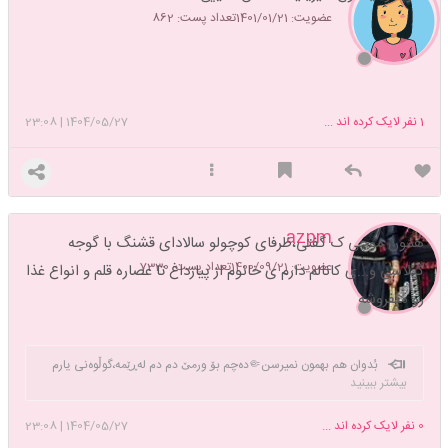
عضویت: 1401/01/21
تعداد پست: 862
1
نفر لایک کرده اند ...
1404/05/27
|
23:08
azpm
همون موچی ک گفتی،ظرفای کوچولو سالادای قشنگ با گوجه
عضویت: 1400/09/21
تعداد پست: 7330
گیلاسی و...ی کانالم دارم ی خانوم از پیازداغ تا عصاره قلم و انواع غذا
رو میفروشه
بُدوان هم بهمون نمیرسن🤏دەچم بۆ ورمێ دم دم لەڕێمە،گوڵوەنی یارم
بیشتر ببینید
یادگاریەوپێمە❣️هەڤاڵ گیان هیوا و هەتاوت لەبیر نەچێ ,manamaام
0
نفر لایک کرده اند ...
1404/05/27
|
23:08