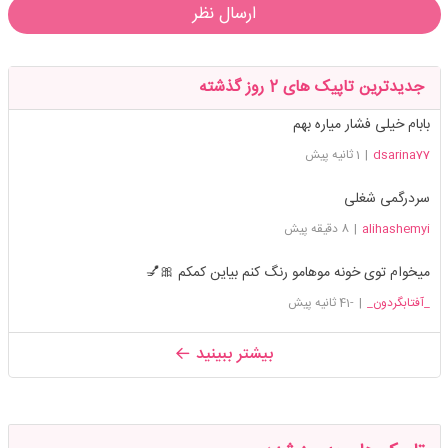
ارسال نظر
جدیدترین تاپیک های 2 روز گذشته
بابام خیلی فشار میاره بهم
dsarina77
|
1 ثانیه پیش
سردرگمی شغلی
alihashemyi
|
8 دقیقه پیش
میخوام توی خونه موهامو رنگ کنم بیاین کمکم 🎀💅
_آفتابگردون_
|
-41 ثانیه پیش
بیشتر ببینید