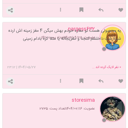
nargess632
یه محصولی هست تو مغازه خودم بهش میگن 4 مغز زمینه اش ارده
عضویت: 1403/09/25
تعداد پست: 1411
شیره ست داخلشم کنجد و مغزیجاته یا مثلا کره بادام زمینی
0
نفر لایک کرده اند ...
1404/05/27
|
23:12
storesima
مربای شیر
عضویت: 1404/02/16
تعداد پست: 2735