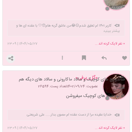
ماکارون
کاربر ۱۴۰۱ ام تعلیق شدم😑😂من عاشق گربه هام🥺🤍 با عقده ای ها و
بیشتر ببینید
بیشعورا هیچ بحث یا صحبتی ندارم!😊
0
نفر لایک کرده اند ...
1404/05/27
|
23:09
0گل_برفی0
ساندویچ های کوچیک و سالاد ماکارونی و سالاد های دیگه هم
عضویت: 1402/09/24
تعداد پست: 26594
هستن
که تو بسته های کوچیک میفروشن
خدایا:عقیده مرا از دست عقده ام مصون بدار...... علی شریعتی
0
نفر لایک کرده اند ...
1404/05/27
|
23:09