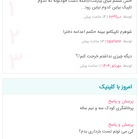
حس ششم میای بیارمت😠مگه دست خودتونه که کدوم
تاپیک بیاین کدوم نیاین زود...
توسط
دریآ839
|
14 ساعت پیش
شوهرم تاپیکامو ببینه حکمم اعدامه دخترا
توسط
tajafarin
|
13 ساعت پیش
دیگه چیزی نداشتم خرجت کنم💘
توسط
مهربانو_1404
|
1 ساعت پیش
امروز با کلینیک
پرسش و پاسخ
پرخاشگری کودک سه و نیم ساله
پرسش و پاسخ
کی می تونم تست بارداری بدم؟