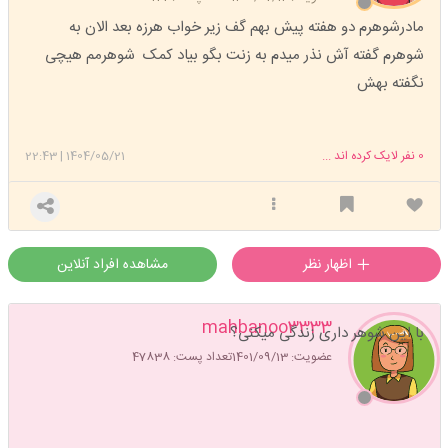
مادرشوهرم دو هفته پیش بهم گف زیر خواب هرزه بعد الان به
شوهرم گفته آش نذر میدم به زنت بگو بیاد کمک شوهرمم هیچی
نگفته بهش
0
نفر لایک کرده اند ...
1404/05/21
|
22:43
اظهار نظر
مشاهده افراد آنلاین
mahbanoo3333
با این شوهر داری زندگی میکنی؟
عضویت: 1401/09/13
تعداد پست: 47838