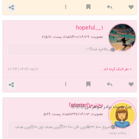
hopeful__1
چه پرو
عضویت: 1400/06/29
تعداد پست: 21581
دیدی بالاخره شد🥺✨
0
نفر لایک کرده اند ...
1404/05/21
|
22:44
دخترمfatemeh
چرا هست برادر شوهر من🤣🤣🤣
عضویت: 1397/06/03
تعداد پست: 589
وزن شروع ۶۳.۵۰۰😭وزن الان ۶۲.۶۰۰😇وزن هدف اول ۶۰😍وزن هدف
بیشتر ببینید
دوم ۵۸😊قد ۱۶۶🙃از تاریخ ۱۴۰۴/۱۱/۱ شروع رژیم و پیاده رویی💃💃💃