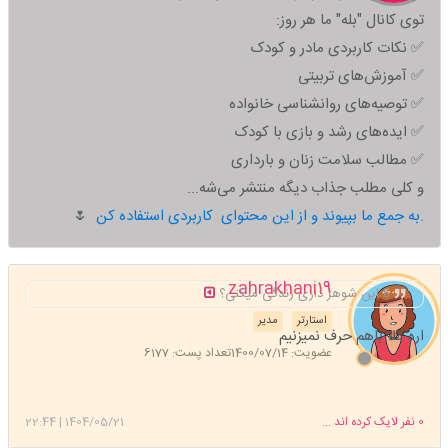
توی کانال "بله" ما هر روز:
✅ نکات کاربردی مادر و کودک
✅ آموزش‌های تربیتی
✅ توصیه‌های روانشناسی خانواده
✅ ایده‌های رشد و بازی با کودک
✅ مطالب سلامت زنان و بارداری
و کلی مطلب جذاب دیگه منتشر می‌شه...
به جمع ما بپیوند و از این محتوای کاربردی استفاده کن.
🌷
zahrakhani19
با این شوهر داری زندگی میکنی؟
استارتر
مدیر
اره کلا باهم حرف نمیزنیم
عضویت: 1400/07/14
تعداد پست: 6177
0
نفر لایک کرده اند ...
1404/05/21
|
22:44