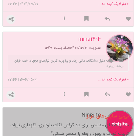
0
نفر لایک کرده اند ...
1404/05/21
|
22:43
mina1404
😐😐😐
عضویت: 1400/12/01
تعداد پست: 1247
من به دلیل مشکلات مالی زیاد و برآورده کردن نیازهای بچهام، ختم قرآن
بیشتر ببینید
به نیت حوائج و هدیه به اموات و چله های مختلف رو انجام میدم. باهرمبلغی
که در توان شماباشه🙏
0
نفر لایک کرده اند ...
1404/05/21
|
22:44
NiniSite
نی‌نی سایتی‌های عزیز
دنبال یه جای مطمئن برای یاد گرفتن نکات بارداری، نگهداری نوزاد،
تربیت کودک و بهبود رابطه با همسر هستی؟