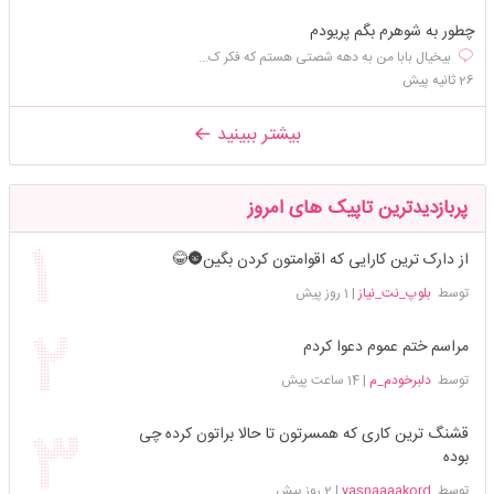
چطور به شوهرم بگم پریودم
بیخیال بابا من به دهه شصتی هستم که فکر ک...
26 ثانیه پیش
بیشتر ببینید
پربازدیدترین تاپیک های امروز
از دارک ترین کارایی که اقوامتون کردن بگین🌚😂
توسط
بلوپ_نت_نیاز
|
1 روز پیش
مراسم ختم عموم دعوا کردم
توسط
دلبرخودم_م
|
14 ساعت پیش
قشنگ ترین کاری که همسرتون تا حالا براتون کرده چی
بوده
توسط
yasnaaaakord
|
2 روز پیش