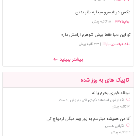
عکس دوتاپسرو میذارم نظر بدین
الهام2325
|
18 ثانیه پیش
تو این دنیا فقط پیش شوهرم ارامش دارم
انقد،حرف،نزن،باباااا
|
23 ثانیه پیش
بیشتر ببینید
تاپیک های به روز شده
سوفله خوری بخرم یا نه
اگه ازشون استفاده نکردی الان بفروش . دست...
21 ثانیه پیش
آقا من همیشه میترسم به زور بهم میگن ازدواج کن
نگرانی همس
24 ثانیه پیش