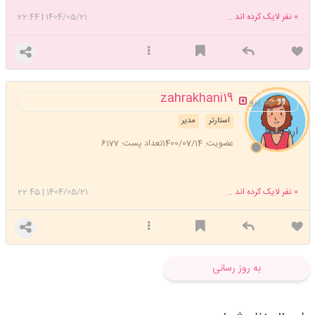
0
نفر لایک کرده اند ...
1404/05/21
|
22:44
zahrakhani19
چه پرو
استارتر
مدیر
اره واقعا
عضویت: 1400/07/14
تعداد پست: 6177
0
نفر لایک کرده اند ...
1404/05/21
|
22:45
به روز رسانی