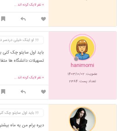
0
نفر لایک کرده اند ...
او اینک خیلی دردسر دا
باید اول سایتو چک کنی بب
تسهیلات دانشگاه ها متفاو
hanimomi
عضویت: 1403/10/02
0
نفر لایک کرده اند ...
تعداد پست: 2384
باید اول سایتو چک کنی
دیره برام من یه ماه بیشتر