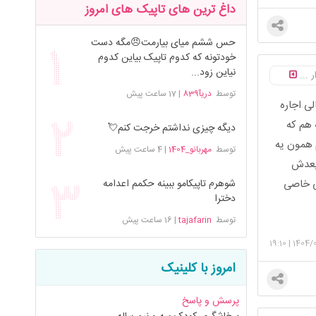
داغ ترین های تاپیک های امروز
حس ششم میای بیارمت😠مگه دست
خودتونه که کدوم تاپیک بیاین کدوم
نیاین زود...
توسط
دریآ839
|
17 ساعت پیش
لی اجاره
 هم که
دیگه چیزی نداشتم خرجت کنم💘
م همون یه
توسط
مهربانو_1404
|
4 ساعت پیش
 بعدش
گی خاصی
شوهرم تاپیکامو ببینه حکمم اعدامه
دخترا
توسط
tajafarin
|
16 ساعت پیش
19:10
|
1404/
امروز با کلینیک
پرسش و پاسخ