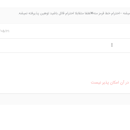
ه --احترام خط قرمز منه❌لطفا متقابلا احترام قائل باشید توهین پذیرفته نمیشه.
/05/21
ر آن امکان پذیر نیست