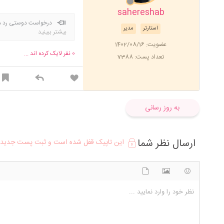
sahereshab
درخواست دوستی رد میش
استارتر
مدیر
بیشتر ببینید
عضویت: 1402/08/16
0
نفر لایک کرده اند ...
تعداد پست: 7388
به روز رسانی
ارسال نظر شما
این تاپیک قفل شده است و ثبت پست جدید د
شکلک ها
آپلود فایل
اضافه کردن تصویر
نظر خود را وارد نمایید ...