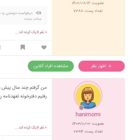
عضویت: 1402/08/16
تعداد پست: 7388
درخواست دوستی رد میش
بیشتر ببینید
0
نفر لایک کرده اند ...
اظهار نظر
مشاهده افراد آنلاین
من گرفتم چند سال پیش.خی
رفتیم دفترخونه تعهدنامه 
hanimomi
عضویت: 1403/10/02
0
نفر لایک کرده اند ...
تعداد پست: 2384