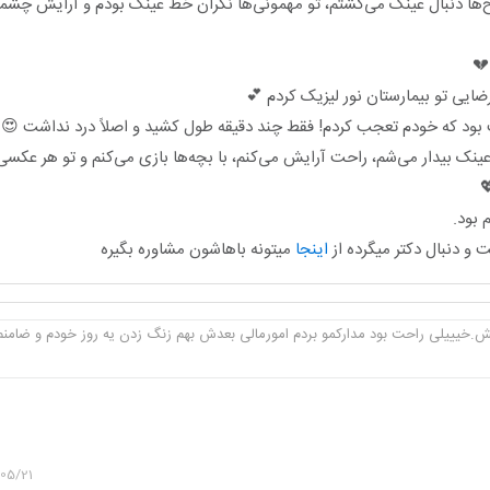
بح‌ها دنبال عینک می‌گشتم، تو مهمونی‌ها نگران خط عینک بودم و آرایش چش
💔
ضایی تو بیمارستان نور لیزیک کردم 💕
بود که خودم تعجب کردم! فقط چند دقیقه طول کشید و اصلاً درد نداشت 😍
۱ سال، بدون عینک بیدار می‌شم، راحت آرایش می‌کنم، با بچه‌ها بازی می‌کنم و تو هر ع
 بود.
و دنبال دکتر میگرده از
اینجا
میتونه باهاشون مشاوره بگیره
.خیییلی راحت بود مدارکمو بردم امورمالی بعدش بهم زنگ زدن یه روز خودم و ضامنم 
05/21