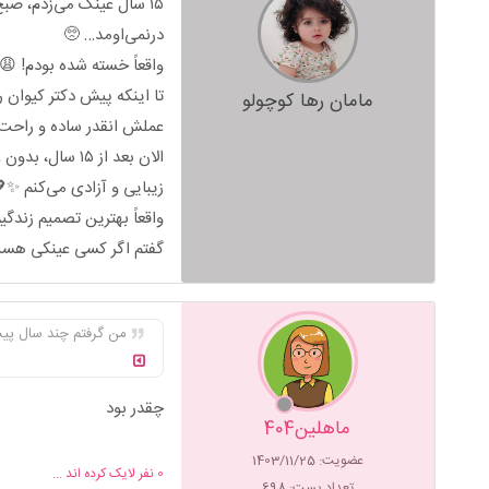
۱۵ سال عینک می‌زدم، ص
درنمی‌اومد… 🥺
واقعاً خسته شده بودم! 😩
تا اینکه پیش دکتر کیوان ر
مامان رها کوچولو
عملش انقدر ساده و راحت 
الان بعد از ۵
زیبایی و آزادی می‌کنم ✨
واقعاً بهترین تصمیم زندگیم
گفتم اگر کسی عینکی هست 
من گرفتم چند سال پیش
چقدر بود
ماهلین404
عضویت: 1403/11/25
0
نفر لایک کرده اند ...
تعداد پست: 698