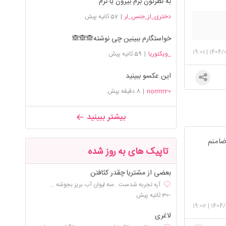
به نظرتون برم بیرون یا نرم
دختری_از_جنس_لر
|
57 ثانیه پیش
خواستگارم ببینین چی نوشته🙈🙈🙈
19:01
|
1404/
_ویکتوریا
|
59 ثانیه پیش
این عکسو ببینید
norrrrr20
|
8 دقیقه پیش
بیشتر ببینید
ضامنم
تاپیک های به روز شده
بعضی از مشتریا چقدر کثافتن
آره تجربه شدست . سه لیوان آب بریز بجوشه ...
-30 ثانیه پیش
19:02
|
1404/
لاغری