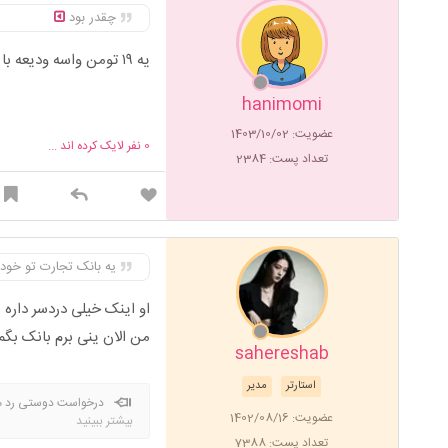
چقدر بود
یه ۱۹ تومن واسه ودیعه با یه ۶ تومن و یه ۳۹۰۰
hanimomi
عضویت: 1403/10/02
0
نفر لایک کرده اند ...
تعداد پست: 2384
یه بانک تجارت تو خود 
او اینک خیلی دردسر داره
من الان ینی برم بانک بگم
sahereshab
استارتر
مدیر
درخواست دوستی رد میش
عضویت: 1402/08/16
بیشتر ببینید
تعداد پست: 7388