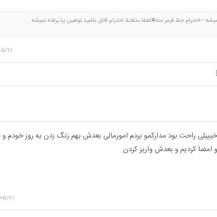
ه --احترام خط قرمز منه❌لطفا متقابلا احترام قائل باشید توهین پذیرفته نمیشه.
05/21
ییلی راحت بود مدارکمو بردم امورمالی بعدش بهم زنگ زدن یه روز خودم و 
رو امضا کردیم و بعدش واریز کردن
05/21