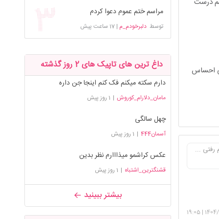
مم درست
مراسم ختم عموم دعوا کردم
توسط
دلبرخودم_م
|
17 ساعت پیش
داغ ترین های تاپیک های 2 روز گذشته
کسی احساس
دارم سکته میکنم فک کنم اینجا جن داره
مامان_دلارام_کوروش
|
1 روز پیش
چهل سالگی
آسمان444
|
1 روز پیش
رفتی ...
عکس کراشمو میذااارم نظر بدین
قشنگترین_اشتباه
|
1 روز پیش
بیشتر ببینید
19:05
|
1404/