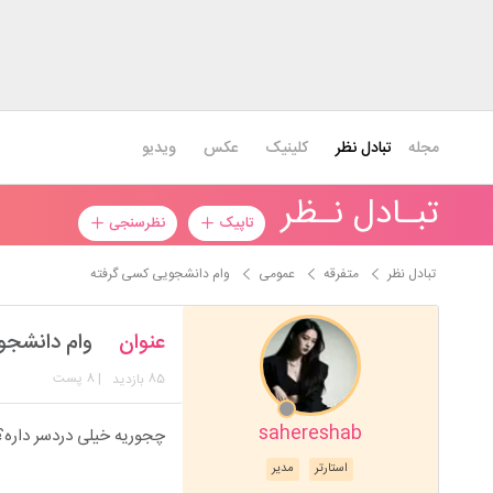
مجله
تبادل نظر
کلینیک
عکس
ویدیو
تبـادل نـظر
تاپیک
نظرسنجی
تبادل نظر
متفرقه
عمومی
وام دانشجویی کسی گرفته
عنوان
وام دانشجو
85
| 8 پست
بازدید
sahereshab
چجوریه خیلی دردسر داره؟
استارتر
مدیر