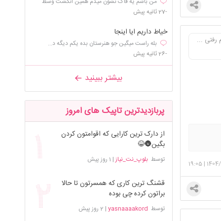
من باشم یه فاک نشون میدم همین انگشت وسط
-27 ثانیه پیش
خیاط داریم ایا اینجا
رفتی ...
بله راست میگین جو هنرستان بده یکم دیگه د...
-26 ثانیه پیش
بیشتر ببینید
پربازدیدترین تاپیک های امروز
از دارک ترین کارایی که اقوامتون کردن
بگین🌚😂
توسط
بلوپ_نت_نیاز
|
1 روز پیش
19:05
|
1404/
قشنگ ترین کاری که همسرتون تا حالا
براتون کرده چی بوده
توسط
yasnaaaakord
|
2 روز پیش