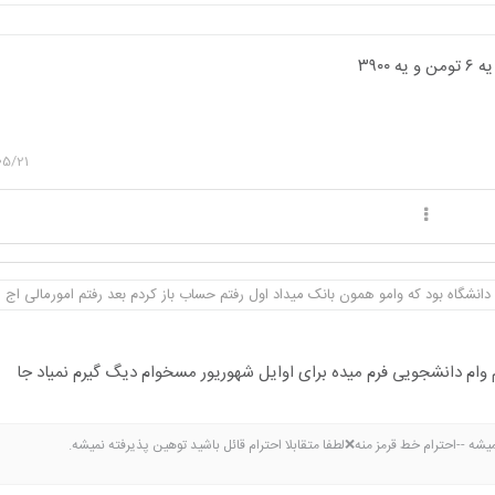
05/21
دانشگاه بود که وامو همون بانک میداد اول رفتم حساب باز کردم بعد رفتم امورمالی اج .
 وام دانشجویی فرم میده برای اوایل شهوریور مسخوام دیگ گیرم نمیاد جا
ه --احترام خط قرمز منه❌لطفا متقابلا احترام قائل باشید توهین پذیرفته نمیشه.