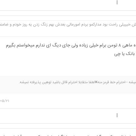
.خیییلی راحت بود مدارکمو بردم امورمالی بعدش بهم زنگ زدن یه روز خودم و ضامنم 
ی ندارم میخواستم بگیرم
م بانک یا چی
ه --احترام خط قرمز منه❌لطفا متقابلا احترام قائل باشید توهین پذیرفته نمیشه.
05/21