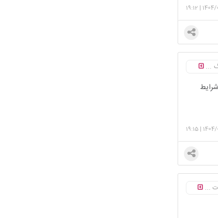
19:12
|
1404/
گ ...
شرایط
19:15
|
1404/
ت ...