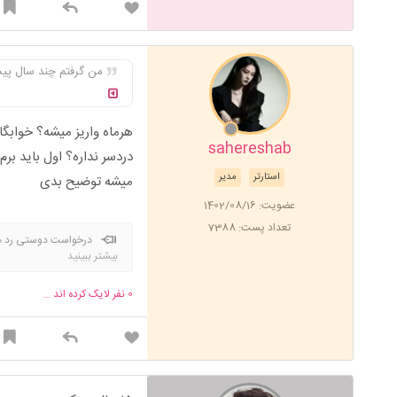
من گرفتم چند سال پیش
هرماه واریز میشه؟ خوابگاه ماهی ۸ تومن برام خیلی زیاده ولی جای دیگ ا
sahereshab
دردسر نداره؟ اول باید بر
استارتر
مدیر
میشه توضیح بدی
عضویت: 1402/08/16
تعداد پست: 7388
درخواست دوستی رد میش
بیشتر ببینید
0
نفر لایک کرده اند ...