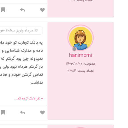
هرماه واریز میشه؟ خوابگاه ماهی ۸ تومن برام خیلی زیاده ولی جای دیگ ای 
یه بانک تجارت تو خود دان
نامه و مدارک شناسایی و س
hanimomi
نمیدونم چی بود گرفتم که 
عضویت: 1403/10/02
بار گرفتم هرماه نبود ولی
تعداد پست: 2384
تماس گرفتن خودم و ضامنم
نداشت
0
نفر لایک کرده اند ...