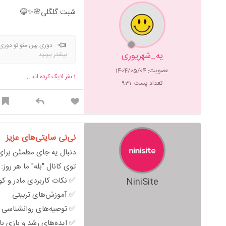
شبت گلگلی🌸✨😂
دوری بین منو تو دور
یه_شهریوری
بیشتر ببینید
عضویت: 1404/05/04
1
نفر لایک کرده اند ...
تعداد پست: 931
نی‌نی سایتی‌های عزیز
دنبال یه جای مطمئن برای 
توی کانال "بله" ما هر روز:
✅ نکات کاربردی مادر و ک
NiniSite
✅ آموزش‌های تربیتی
✅ توصیه‌های روانشناسی خ
✅ ایده‌های رشد و بازی ب