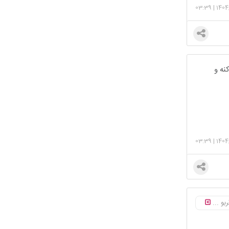
03:39
|
1404
نه و
03:39
|
1404
بو ...