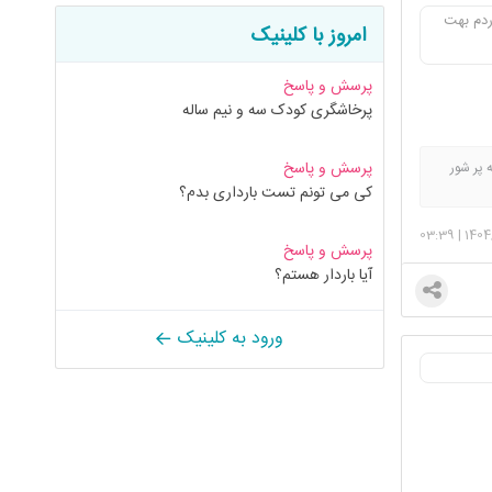
ردم بهت
امروز با کلینیک
پرسش و پاسخ
پرخاشگری کودک سه و نیم ساله
پرسش و پاسخ
 پر شور
کی می تونم تست بارداری بدم؟
د عشق مي
 است، چرا
03:39
|
1404
را، پس از
پرسش و پاسخ
ميرد ز يک
آیا باردار هستم؟
 را نمي
 را مي
ورود به کلینیک
انه، اگر
پردرد
ون مرد
 مسئلت