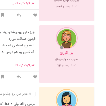
عضویت: 1402/07/23
1
نفر لایک کرده اند ...
تعداد پست: 1038
عزیز جان برو چشاتو ببند
قربون صدقت می‌ره
با همون لبخندی که میاد 
اگه کسی رو هم دوس نداری
پر_انرژی
عضویت: 1401/01/20
1
نفر لایک کرده اند ...
تعداد پست: 941
عزیز جان برو چشاتو بب
مرسی واقعا ولی 2 خط آخر فقط به دردم خورد💞