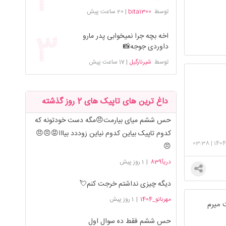
توسط
bita1300
|
20 ساعت پیش
اخه بچه جرا نمیخوابی پدر مارو
داوردی جوجه📸
توسط
شیرنارگیل
|
17 ساعت پیش
داغ ترین های تاپیک های 2 روز گذشته
حس ششم میای بیارمت😠مگه دست خودتونه که
کدوم تاپیک بیاین کدوم نیاین زوددد بیااا😡😠😠
03:38
|
1404
😠
دریآ839
|
1 روز پیش
دیگه چیزی نداشتم خرجت کنم💘
مهربانو_1404
|
1 روز پیش
 میرم
حس ششم فقط ده سوال اول