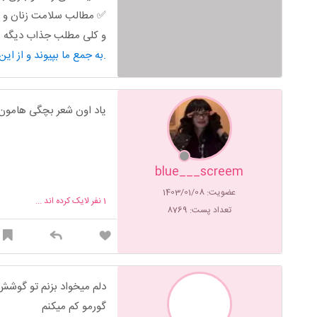
✅ مطالب سلامت زنان و ب
و کلی مطلب جذاب دیگه من
به جمع ما بپیوند و از این محتوای کاربردی استفاده کن.
یاد اون شعر بچگی هامون
blue___screem
عضویت: 1403/01/08
1
نفر لایک کرده اند ...
تعداد پست: 8769
دلم میخواد بزنم تو گوشش 
گورمو کم میکنم