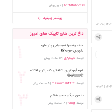
hhffdfuhbctsv
|
1 روز پیش
بیشتر ببینید
03:38
|
1404
داغ ترین های تاپیک های امروز
اخه بچه جرا نمیخوابی پدر مارو
داوردی جوجه📸
توسط
شیرنارگیل
|
17 ساعت پیش
شرم آوردترین اتفاقاتی که براتون افتاده
🫣🤦🏻‍♀️🤣😂
توسط
masoumeh4444
|
5 ساعت پیش
03:39
|
1404
به من میگن حس ششم
توسط
fxlog
|
16 ساعت پیش