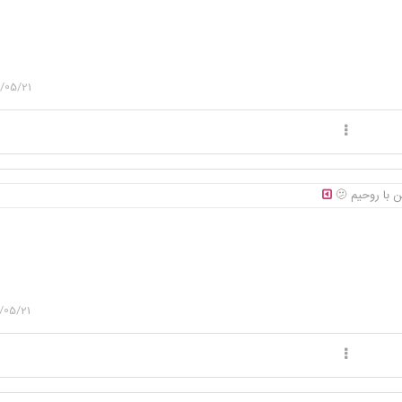
/05/21
با روحیم 🫤
/05/21