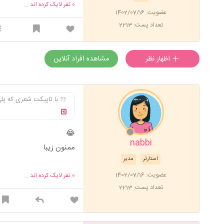
0
نفر لایک کرده اند ...
احتمالا باید بزنم تو گوش
عضویت: 1402/07/16
حالا که تا اینجا اومدی 
تعداد پست: 2213
اظهار نظر
مشاهده افراد آنلاین
با تاپیکت شعری که پل
😂
nabbi
ممنون زیبا
استارتر
مدیر
عضویت: 1402/07/16
0
نفر لایک کرده اند ...
تعداد پست: 2213