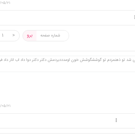
/05/21
 خودم
یک جمله قشنگ بگو حالم خوب شه بعد برو بخواب
برو
1
>
ی شد تو ذهنمزدم تو گوششگوشش خون اومدددبردمش دکتر دکتر دوا داد اب انار داد فر
/05/21