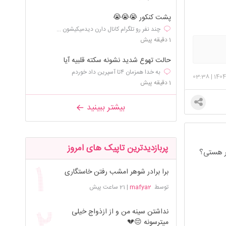
پشت کنکور 😭😭😭
چند نفر رو تلگرام کانال دارن دیدمیكیشون ...
1 دقیقه پیش
حالت تهوع شدید نشونه سکته قلبیه آیا
به خدا همزمان ۴تا آسپرین داد خوردم
03:38
|
1404
1 دقیقه پیش
بیشتر ببینید
پربازدیدترین تاپیک های امروز
سر هستی؟
برا برادر شوهر امشب رفتن خاستگاری
توسط
mafya2
|
21 ساعت پیش
نداشتن سینه من و از ازذواج خیلی
میترسونه 😔💔