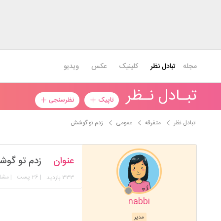
مجله
تبادل نظر
کلینیک
عکس
ویدیو
تبـادل نـظر
تاپیک
نظرسنجی
تبادل نظر
متفرقه
عمومی
زدم تو گوشش
عنوان
زدم تو گو
333
| 26 پست
| مشا
بازدید
nabbi
میخوام یک چیز جنجالی 
فردا باید برم سرکار تا الان
مدیر