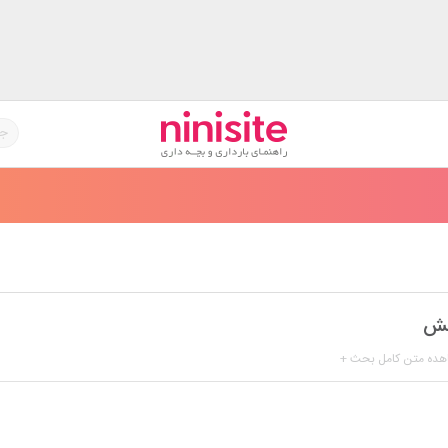
شش
هده متن کامل بحث +
بگما ولی خب چیزی نیست
 بیدارم