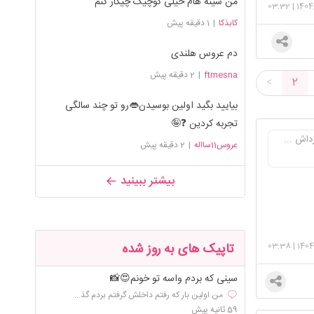
من سینه هام خیلی کوچیک چیکار کنم
03:32
|
1404
کابذکا
|
1 دقیقه پیش
دم عروس هلندی
ftmesna
|
2 دقیقه پیش
<
2
بیایید بگید اولین بوسیدن👄رو تو چند سالگی
تجربه کردین ❓🤪
داش ...
عروس11سااله
|
2 دقیقه پیش
بیشتر ببینید
03:38
|
1404
تاپیک های به روز شده
سینی که بردم واسه تو خونم😍📸
من اولین بار که رفتم داخلش گرفتم بردم گذ...
59 ثانیه پیش