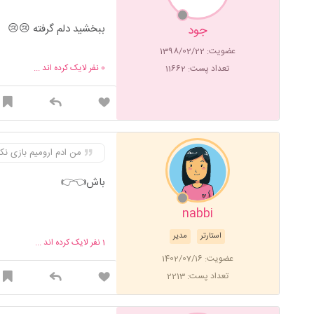
ببخشید دلم گرفته 😢😢
جود
عضویت: 1398/02/22
0
نفر لایک کرده اند ...
تعداد پست: 11662
من ادم ارومیم بازی نکن 
باش👈👉
nabbi
استارتر
مدیر
1
نفر لایک کرده اند ...
عضویت: 1402/07/16
تعداد پست: 2213