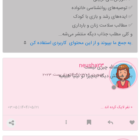
✅ توصیه‌های روانشناسی خانواده
✅ ایده‌های رشد و بازی با کودک
✅ مطالب سلامت زنان و بارداری
و کلی مطلب جذاب دیگه منتشر می‌شه...
به جمع ما بپیوند و از این محتوای کاربردی استفاده کن.
🌷
neusha23
نترس انشالله چیزی نیست
عضویت: 1404/03/08
تعداد پست: 2023
بچه هستش دیگه اینچیزا تو نینیا طبیعیه
0
نفر لایک کرده اند ...
1404/05/21
|
03:05