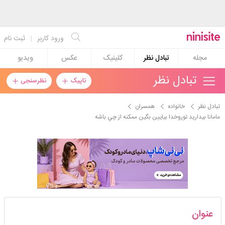
ورود کاربر
|
ثبت نام
مجله
تبادل نظر
کلینیک
عکس
ویدیو
تبادل نظر
تاپیک
نظرسنجی
تبادل نظر
خانواده
همسران
مامانا بيداريد توروخدا بيايين بگين ممكنه از چي باشه
زردالوجان
عنوان