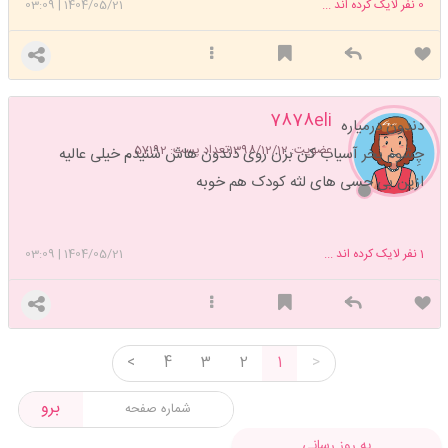
0
نفر لایک کرده اند ...
1404/05/21
|
03:09
7878eli
دندون درمیاره
عضویت: 1398/12/12
تعداد پست: 57192
چِشوم بخر آسیاب کن بزن روی دندون هاش شنیدم خیلی عالیه
ازین بی حسی های لثه کودک هم خوبه
1
نفر لایک کرده اند ...
1404/05/21
|
03:09
<
4
3
2
1
>
برو
به روز رسانی