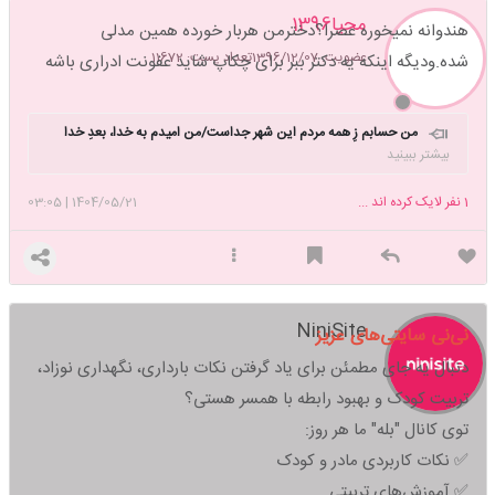
محیا1396
هندوانه نمیخوره عصرا؟دخترمن هربار خورده همین مدلی
عضویت: 1396/12/07
تعداد پست: 11672
شده.ودیگه اینکه یه دکتر ببر برای چکاپ شاید عفونت ادراری باشه
من حسابم زِ همه مردم این شهر جداست/من
امیدم به خدا، بعدِ خدا
هم به خداست
بیشتر ببینید
1
نفر لایک کرده اند ...
1404/05/21
|
03:05
NiniSite
نی‌نی سایتی‌های عزیز
دنبال یه جای مطمئن برای یاد گرفتن نکات بارداری، نگهداری نوزاد،
تربیت کودک و بهبود رابطه با همسر هستی؟
توی کانال "بله" ما هر روز:
✅ نکات کاربردی مادر و کودک
✅ آموزش‌های تربیتی