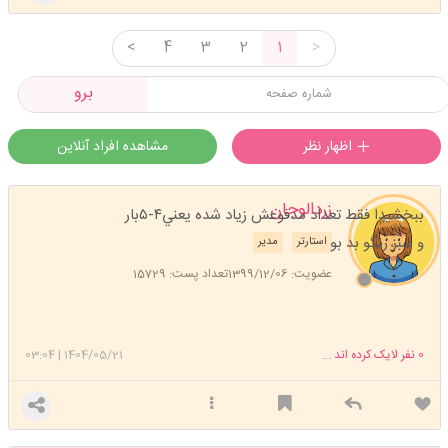
<
4
3
2
1
>
برو
اظهار نظر
مشاهده افراد آنلاین
زردالوجان
ببخشيدا فقط تعداد مدفوعش زياد شده يعني٤-٥بار
و سبز رنگو بد بو
استارتر
مدیر
عضویت: 1399/12/06
تعداد پست: 15729
0
نفر لایک کرده اند ...
1404/05/21
|
03:04