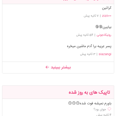
کراتین
zizi100
|
7 ثانیه پیش
بیایین🔞🔞
رونیکا،جونی
|
54 ثانیه پیش
پسر عریبه برا آدم ماشین میخره
siazangi
|
3 ثانیه پیش
بیشتر ببینید
تاپیک های به روز شده
باورم نمیشه فوت شده🙃🙃🙃
جوان بود؟
4 ثانیه پیش