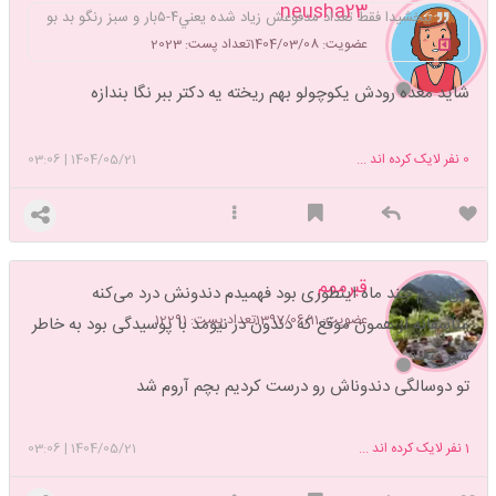
neusha23
ببخشيدا فقط تعداد مدفوعش زياد شده يعني٤-٥بار و سبز رنگو بد بو
عضویت: 1404/03/08
تعداد پست: 2023
شاید معده رودش یکوچولو بهم ریخته یه دکتر ببر نگا بندازه
0
نفر لایک کرده اند ...
1404/05/21
|
03:06
قبرممم
من بچم چند ماه اینطوری بود فهمیدم دندونش درد می‌کنه
عضویت: 1397/06/11
تعداد پست: 12291
متاسفانه از همون موقع که دندون در نیومد با پوسیدگی بود به خاطر
شیر شب
تو دوسالگی دندوناش رو درست کردیم بچم آروم شد
1
نفر لایک کرده اند ...
1404/05/21
|
03:06