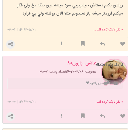
روشن بكنم دستاش خيليييييي سرد ميشه عين تيكه يخ ولي فكر
ميكنم ارومتر ميشه باز نميدونم مثلا الان روشنه ولي بي قراره
0
نفر لایک کرده اند ...
1404/05/21
|
03:06
عاشق_بارون۸۰
از دندونه احتمالا
عضویت: 1402/07/26
تعداد پست: 3807
🤎انسان باشیم🤎
0
نفر لایک کرده اند ...
1404/05/21
|
03:07