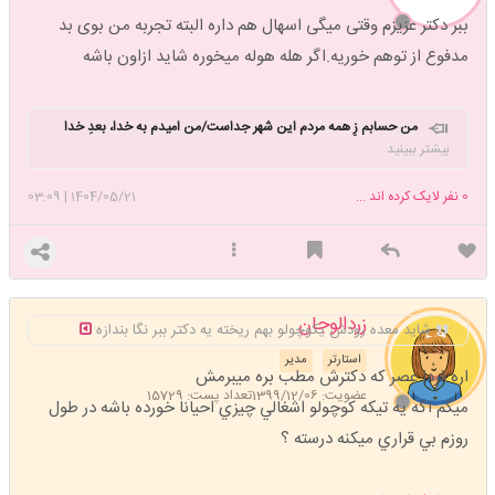
ببر دکتر عزیزم وقتی میگی اسهال هم داره البته تجربه من بوی بد
مدفوع از توهم خوریه.اگر هله هوله میخوره شاید ازاون باشه
من حسابم زِ همه مردم این شهر جداست/من
امیدم به خدا، بعدِ خدا
هم به خداست
بیشتر ببینید
0
نفر لایک کرده اند ...
1404/05/21
|
03:09
زردالوجان
شاید معده رودش یکوچولو بهم ریخته یه دکتر ببر نگا بندازه
استارتر
مدیر
اره فردا عصر كه دكترش مطب بره ميبرمش
عضویت: 1399/12/06
تعداد پست: 15729
ميگم اگه يه تيكه كوچولو اشغالي چيزي احيانا خورده باشه در طول
روزم بي قراري ميكنه درسته ؟