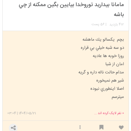
استارتر
مدیر
مامانا بيداريد توروخدا بيايين بگين ممكنه از چي
عضویت: 1399/12/06
تعداد پست: 15729
باشه
412
| 56 پست
بازدید
بچم يكسالو يك ماهشه
دو سه شبه خيلي بي قراره
روزا خوبه ها عاديه
امان از شبا
مدام حالت ناله داره و گريه
شير هم نميخوره
اصلا اينطوري نبوده
ميترسم
0
نفر لایک کرده اند ...
1404/05/21
|
03:04