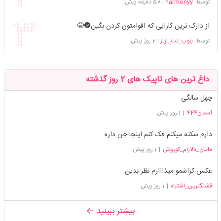
توسط
harmonyy
|
58 دقیقه پیش
از دارک ترین کارایی که اقوامتون کردن بگین🌚😂
توسط
بلوپ_نت_نیاز
|
2 روز پیش
داغ ترین های تاپیک های 2 روز گذشته
چهل سالگی
آسمان444
|
1 روز پیش
دارم سکته میکنم فک کنم اینجا جن داره
مامان_دلارام_کوروش
|
1 روز پیش
عکس کراشمو میذااارم نظر بدین
قشنگترین_اشتباه
|
1 روز پیش
بیشتر ببینید