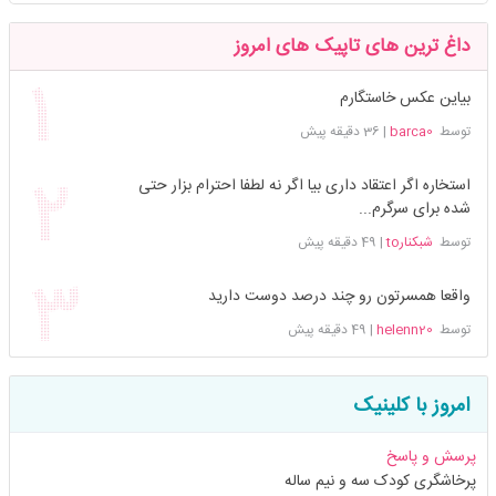
داغ ترین های تاپیک های امروز
بیاین عکس خاستگارم
توسط
barca0
|
36 دقیقه پیش
استخاره اگر اعتقاد داری بیا اگر نه لطفا احترام بزار حتی
شده برای سرگرم...
توسط
شبکنارto
|
49 دقیقه پیش
واقعا همسرتون رو چند درصد دوست دارید
توسط
helenn20
|
49 دقیقه پیش
امروز با کلینیک
پرسش و پاسخ
پرخاشگری کودک سه و نیم ساله