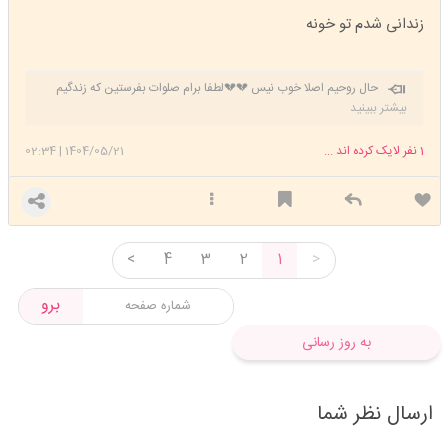
زندانی شدم تو خونه
حال روحیم اصلا خوب نیس 💔💔لطفا برام صلوات بفرستین که زندگیم
خوب بشه خسته شدم دیگه 😔
بیشتر ببینید
1
نفر لایک کرده اند ...
1404/05/21
|
02:34
<
4
3
2
1
>
برو
به روز رسانی
ارسال نظر شما