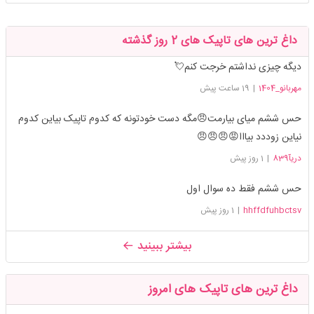
داغ ترین های تاپیک های 2 روز گذشته
دیگه چیزی نداشتم خرجت کنم💘
مهربانو_1404
|
19 ساعت پیش
حس ششم میای بیارمت😠مگه دست خودتونه که کدوم تاپیک بیاین کدوم
نیاین زوددد بیااا😡😠😠😠
دریآ839
|
1 روز پیش
حس ششم فقط ده سوال اول
hhffdfuhbctsv
|
1 روز پیش
بیشتر ببینید
داغ ترین های تاپیک های امروز