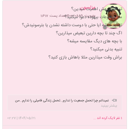
مزلسون
تو خونه بهش اهمیت میدین؟
عضویت: 1402/08/19
تعداد پست: 11617
سر موضوعات بیهوده دعوا میکنید؟
تهدید میشه ایا حتی با دوست داشته نشدن یا بترسونیدش؟
اگ چند تا بچه دارین تبعیض میذارین؟
با بچه های دیگ مقایسه میشه؟
تنبیه بدنی میکنید؟
براش وقت میذارین مثلا باهاش بازی کنید؟
نمیدانم چرا تحمل جمعیت را ندارم...تحمل زندگی فامیلی را ندارم...من
بیشتر ببینید
آنقدر به تنهایی خود عادت کرده ام که در هر حالت دیگری خودم را بلافاصله
تحت فشار و مظلوم حس میکنم..تا دور هستم دلم میخواهد نزدیک باشم و
1
نفر لایک کرده اند ...
1404/05/21
|
02:27
نزدیک که میشوم میبینم که اصلا استعدادش را ندارم...!