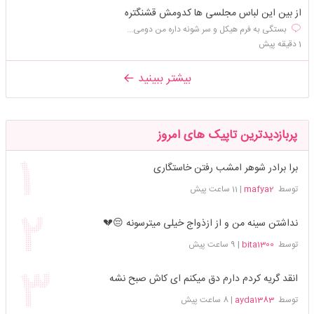
از بین این لباس مجلسی ها کدومش قشنگتره
بستگی به فرم هیکل و سر شونه داره من دومی...
1 دقیقه پیش
بیشتر ببینید
پربازدیدترین تاپیک های امروز
برا برادر شوهر امشب رفتن خاستگاری
توسط
mafya2
|
11 ساعت پیش
نداشتن سینه من و از ازذواج خیلی میترسونه 😔💔
توسط
bita1300
|
9 ساعت پیش
انقد گریه کردم دارم دق میکنم ای کاش صبح نشه
توسط
ayda1383
|
8 ساعت پیش