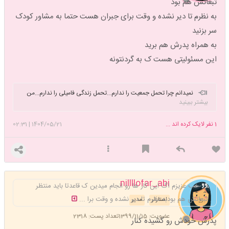
تبعاتش هم بود
به نظرم تا دیر نشده و وقت برای جبران هست حتما به مشاور کودک
سر بزنید
به همراه پدرش هم برید
این مسئولیتی هست ک به گردنتونه
نمیدانم چرا تحمل جمعیت را ندارم...تحمل زندگی فامیلی را ندارم...من
بیشتر ببینید
آنقدر به تنهایی خود عادت کرده ام که در هر حالت دیگری خودم را بلافاصله
تحت فشار و مظلوم حس میکنم..تا دور هستم دلم میخواهد نزدیک باشم و
1
نفر لایک کرده اند ...
1404/05/21
|
02:31
نزدیک که میشوم میبینم که اصلا استعدادش را ندارم...!
nillllofar_abi
خب عزیزم اگ این کار ها رو انجام میدین ک قاعدتا باید منتظر
تبعاتش هم بودبه نظرم تا دیر نشده و وقت برا ...
استارتر
مدیر
عضویت: 1399/11/15
تعداد پست: 2318
پدرش خودش رو کشیده کنار