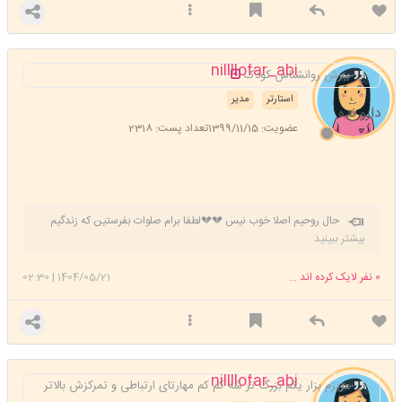
nillllofar_abi
ببرش روانشناس کودک
استارتر
مدیر
دارو نده
عضویت: 1399/11/15
تعداد پست: 2318
حال روحیم اصلا خوب نیس 💔💔لطفا برام صلوات بفرستین که زندگیم
خوب بشه خسته شدم دیگه 😔
بیشتر ببینید
0
نفر لایک کرده اند ...
1404/05/21
|
02:30
nillllofar_abi
عزیزم بزار یکم بزرگ تر شه کم کم مهارتای ارتباطی و تمرکزش بالاتر