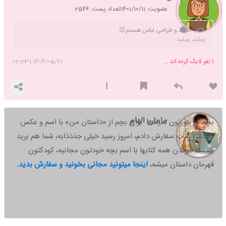
عضویت: 1401/10/11
تعداد پست: 2546
خیاط و طراحی لباس هستم😌
بیشتر ببینید
1
نفر لایک کرده اند ...
1404/05/21
|
02:23
مامان الهام
بچه ها باورتون نمیشه! برای بچم از «داستان من» با اسم و عکس
خودش کتاب سفارش دادم، امروز رسید خیلی جذذذابه، شما هم برید
ببینید،
خوندن همه کتابها با اسم بچه خودتون مجانیه، کودکتون
قهرمان داستان میشه،
اینجا میتونید مجانی بخونید و سفارش بدید
.