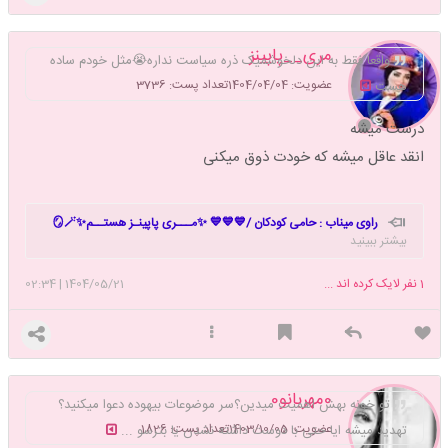
مری__پاپینز
واقعا فقط به این دلخوشمیک ذره سیاست نداره😭مثل خودم ساده
عضویت: 1404/04/04
تعداد پست: 3736
هست
درست میشه
انقد عاقل میشه که خودت ذوق میکنی
راوی میناب : حامی کودکان /💙💙💙 ✨مـــری پاپینـز هستــم✨🪞🪄
بیشتر ببینید
💙💙💙بعضی ستاره ها فقط وقتی خاموش میشن دنیا رو روشن میکنن 🙂
ولی شما خاموش نشدین به آسمان سینه های داغدار ما چسبیدین تا یاد
1
نفر لایک کرده اند ...
1404/05/21
|
02:34
قشنگی و ایثارتون از التهاب دلهامون کم کنه ✨❤️🩹فرزندان عزیز ایرانم 🇮🇷 📍
#میناب 🎒🫀✨ماکان، امیرعلی، آریا ، میکائیل ، علی اصغر، پرستش، ستایش،
زهرا ، مهدیه ، مهدیس و... کوچولوهای بزرگ میناب ؛ انگیزه های کوچک بزرگ
برای
برخاستن و انتقام گرفتن 🚩🩸
0مهربانو0
تو خونه بهش اهمیت میدین؟سر موضوعات بیهوده دعوا میکنید؟
عضویت: 1403/10/05
تعداد پست: 1826
تهدید میشه ایا حتی با دوست داشته نشدن یا بترسو ...