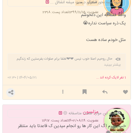
میره غصه نخور قشنگم درست میشه انشالل ...
استارتر
مدیر
عضویت: 1399/11/15
تعداد پست: 2318
واقعا فقط به این دلخوشم
یک ذره سیاست نداره😭
مثل خودم ساده هست
حال روحیم اصلا خوب نیس 💔💔لطفا برام صلوات بفرستین که زندگیم
خوب بشه خسته شدم دیگه 😔
بیشتر ببینید
1
نفر لایک کرده اند ...
1404/05/21
|
02:30
مزلسون
تمام این موارد هست متاسفانه 😔
عضویت: 1402/08/19
تعداد پست: 11617
خب عزیزم اگ این کار ها رو انجام میدین ک قاعدتا باید منتظر