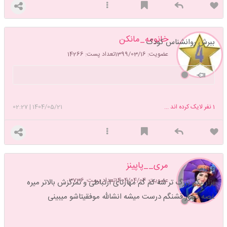
خانومه_مانكن
ببرش روانشناس کودک
عضویت: 1399/03/16
تعداد پست: 14266
1
نفر لایک کرده اند ...
1404/05/21
|
02:27
مری__پاپینز
عزیزم
عضویت: 1404/04/04
تعداد پست: 3736
بزار یکم بزرگ تر شه کم کم مهارتای ارتباطی و تمرکزش بالاتر میره
غصه نخور قشنگم درست میشه انشالله موفقیتاشو میبینی