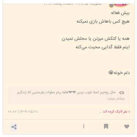
عضویت: 1399/11/15
تعداد پست: 2318
بیش فعاله
هیچ کس باهاش بازی نمیکنه
همه یا کتکش میزنن یا محلش نمیدن
اینم فقط گدایی محبت می‌کنه
دلم خونه😭
حال روحیم اصلا خوب نیس 💔💔لطفا برام صلوات بفرستین که زندگیم
خوب بشه خسته شدم دیگه 😔
بیشتر ببینید
1
نفر لایک کرده اند ...
1404/05/21
|
02:22