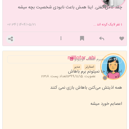
چقد کامل گفتی. اینا همش باعث نابودی شخصیت بچه میشه
1
نفر لایک کرده اند ...
1404/05/21
|
02:34
nillllofar_abi
الهی بمیرم طفلک کوچولو
استارتر
مدیر
اصلا هیچ جا نمیتونم برم باهاش
عضویت: 1399/11/15
تعداد پست: 2318
همه اذیتش می‌کنن باهاش بازی نمی کنند
اعصابم خورد میشه