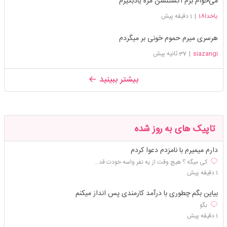
می‌خوام برم اکستنشن مژه یادبگیرم
یاخدا18
|
1 دقیقه پیش
هرسری میرم حموم خونی بر میگردم
siazangi
|
37 ثانیه پیش
بیشتر ببینید
تاپیک های به روز شده
دارم میمیرم با نامزدم دعوا کردم
کی میگه ؟ هیچ وقت از یه نفر واسه خودت قد...
1 دقیقه پیش
بیاین بگم چطوری با درآمد کارمندی پس انداز میکنم
بگو
1 دقیقه پیش