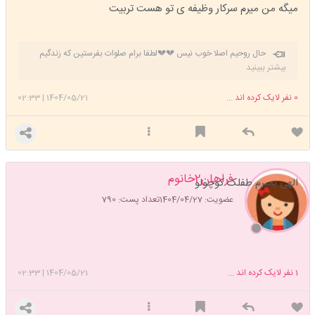
میگه من میرم سرکار وظیفه ی تو هست تربیت
حال روحیم اصلا خوب نیس 💔💔لطفا برام صلوات بفرستین که زندگیم
خوب بشه خسته شدم دیگه 😔
بیشتر ببینید
0
نفر لایک کرده اند ...
1404/05/21
|
02:33
فراهان2خانوم
الهی بمیرم طفلک کوچولو
عضویت: 1404/04/27
تعداد پست: 790
1
نفر لایک کرده اند ...
1404/05/21
|
02:33