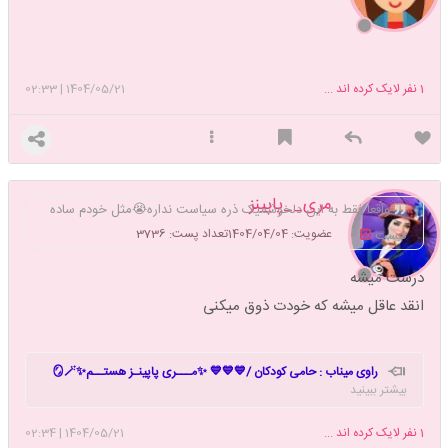
1
نفر لایک کرده اند ...
1404/05/21
|
02:33
مری__پاپینز
واقعا فقط به این دلخوشمیک ذره سیاست نداره😭مثل خودم ساده
عضویت: 1404/04/04
تعداد پست: 3736
هست
درست میشه
انقد عاقل میشه که خودت ذوق میکنی
راوی میناب : حامی کودکان /💙💙💙 ✨مـــری پاپینـز هستــم✨🪞🪄
بیشتر ببینید
💙💙💙بعضی ستاره ها فقط وقتی خاموش میشن دنیا رو روشن میکنن 🙂
ولی شما خاموش نشدین به آسمان سینه های داغدار ما چسبیدین تا یاد
1
نفر لایک کرده اند ...
1404/05/21
|
02:34
قشنگی و ایثارتون از التهاب دلهامون کم کنه ✨❤️🩹فرزندان عزیز ایرانم 🇮🇷 📍