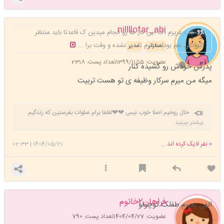
nillllofar_abi
خب عزیزم اگ این کار ها رو انجام میدین ک قاعدتا باید منتظر
تبعاتش هم بودبه نظرم تا دیر نشده و وقت برا ...
استارتر
مدیر
عضویت: 1399/11/15
تعداد پست: 2318
پدرش خودش رو کشیده کنار
میگه من میرم سرکار وظیفه ی تو هست تربیت
حال روحیم اصلا خوب نیس 💔💔لطفا برام صلوات بفرستین که زندگیم
خوب بشه خسته شدم دیگه 😔
بیشتر ببینید
0
نفر لایک کرده اند ...
1404/05/21
|
02:33
فراهان2خانوم
الهی بمیرم طفلک کوچولو
عضویت: 1404/04/27
تعداد پست: 790