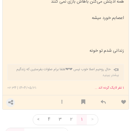
همه اذیتش می‌کنن باهاش بازی نمی کنند
اعصابم خورد میشه
زندانی شدم تو خونه
حال روحیم اصلا خوب نیس 💔💔لطفا برام صلوات بفرستین که زندگیم
خوب بشه خسته شدم دیگه 😔
بیشتر ببینید
1
نفر لایک کرده اند ...
1404/05/21
|
02:34
<
4
3
2
1
>