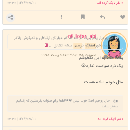
0
نفر لایک کرده اند ...
1404/05/21
|
02:30
nillllofar_abi
عزیزم بزار یکم بزرگ تر شه کم کم مهارتای ارتباطی و تمرکزش بالاتر
میره غصه نخور قشنگم درست میشه انشالل ...
استارتر
مدیر
عضویت: 1399/11/15
تعداد پست: 2318
واقعا فقط به این دلخوشم
یک ذره سیاست نداره😭
مثل خودم ساده هست
حال روحیم اصلا خوب نیس 💔💔لطفا برام صلوات بفرستین که زندگیم
خوب بشه خسته شدم دیگه 😔
بیشتر ببینید
1
نفر لایک کرده اند ...
1404/05/21
|
02:30