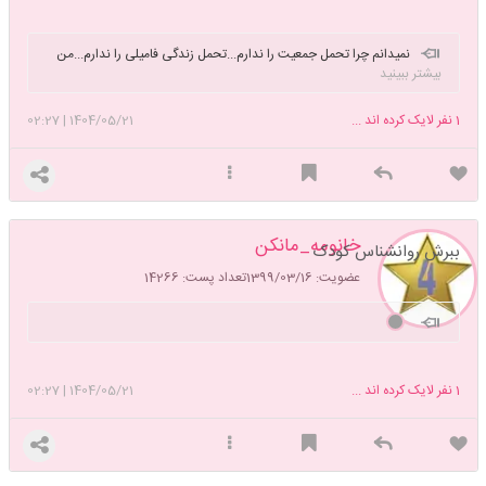
نمیدانم چرا تحمل جمعیت را ندارم...تحمل زندگی فامیلی را ندارم...من
بیشتر ببینید
آنقدر به تنهایی خود عادت کرده ام که در هر حالت دیگری خودم را بلافاصله
تحت فشار و مظلوم حس میکنم..تا دور هستم دلم میخواهد نزدیک باشم و
1
نفر لایک کرده اند ...
1404/05/21
|
02:27
نزدیک که میشوم میبینم که اصلا استعدادش را ندارم...!
خانومه_مانكن
ببرش روانشناس کودک
عضویت: 1399/03/16
تعداد پست: 14266
1
نفر لایک کرده اند ...
1404/05/21
|
02:27