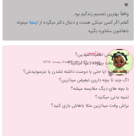
💖
واقعاً بهترین تصمیم زندگیم بود.
گفتم اگر کسی عینکی هست و دنبال دکتر میگرده از
اینجا
میتونه
باهاشون مشاوره بگیره
مزلسون
تو خونه بهش اهمیت میدین؟
عضویت: 1402/08/19
تعداد پست: 11617
سر موضوعات بیهوده دعوا میکنید؟
تهدید میشه ایا حتی با دوست داشته نشدن یا بترسونیدش؟
اگ چند تا بچه دارین تبعیض میذارین؟
با بچه های دیگ مقایسه میشه؟
تنبیه بدنی میکنید؟
براش وقت میذارین مثلا باهاش بازی کنید؟