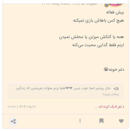
عضویت: 1399/11/15
تعداد پست: 2318
بیش فعاله
هیچ کس باهاش بازی نمیکنه
همه یا کتکش میزنن یا محلش نمیدن
اینم فقط گدایی محبت می‌کنه
دلم خونه😭
حال روحیم اصلا خوب نیس 💔💔لطفا برام صلوات بفرستین که زندگیم
خوب بشه خسته شدم دیگه 😔
بیشتر ببینید
1
نفر لایک کرده اند ...
1404/05/21
|
02:22