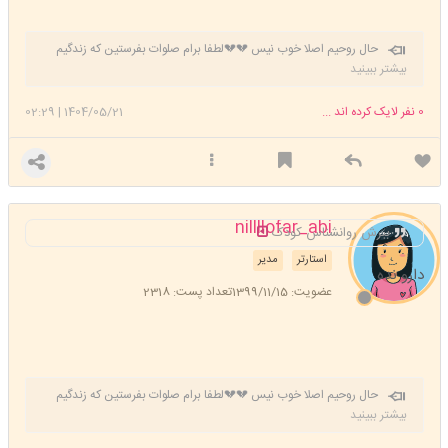
حال روحیم اصلا خوب نیس 💔💔لطفا برام صلوات بفرستین که زندگیم
خوب بشه خسته شدم دیگه 😔
بیشتر ببینید
0
نفر لایک کرده اند ...
1404/05/21
|
02:29
nillllofar_abi
ببرش روانشناس کودک
استارتر
مدیر
دارو نده
عضویت: 1399/11/15
تعداد پست: 2318
حال روحیم اصلا خوب نیس 💔💔لطفا برام صلوات بفرستین که زندگیم
خوب بشه خسته شدم دیگه 😔
بیشتر ببینید