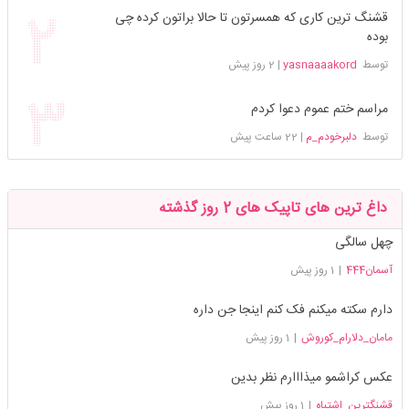
قشنگ ترین کاری که همسرتون تا حالا براتون کرده چی
بوده
توسط
yasnaaaakord
|
2 روز پیش
مراسم ختم عموم دعوا کردم
توسط
دلبرخودم_م
|
22 ساعت پیش
داغ ترین های تاپیک های 2 روز گذشته
چهل سالگی
آسمان444
|
1 روز پیش
دارم سکته میکنم فک کنم اینجا جن داره
مامان_دلارام_کوروش
|
1 روز پیش
عکس کراشمو میذااارم نظر بدین
قشنگترین_اشتباه
|
1 روز پیش