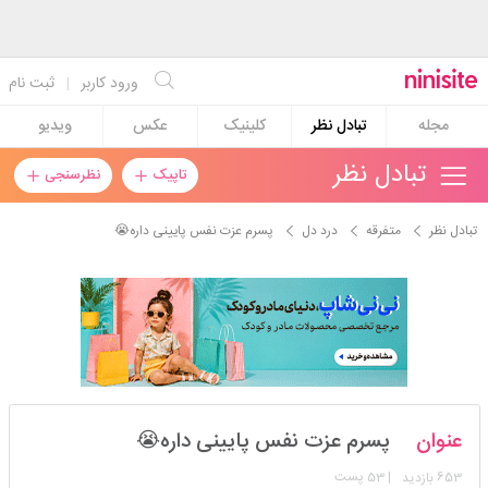
ورود کاربر
|
ثبت نام
مجله
تبادل نظر
کلینیک
عکس
ویدیو
تبادل نظر
تاپیک
نظرسنجی
تبادل نظر
متفرقه
درد دل
پسرم عزت نفس پایینی داره😭
nillllofar_abi
عنوان
پسرم عزت نفس پایینی داره😭
استارتر
مدیر
653
| 53 پست
بازدید