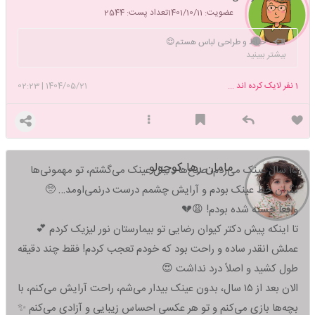
عضویت: 1401/10/11
تعداد پست: 2544
خیاط و طراحی لباس هستم😌
بیشتر ببینید
1
نفر لایک کرده اند ...
1404/05/21
|
02:23
مامان رها کوچولو
۱۵ سال عینک می‌زدم، صبح‌ها دنبال عینک می‌گشتم، تو مهمونی‌ها
نگران خط عینک بودم و آرایش چشمم درست درنمی‌اومد… 🥺
واقعاً خسته شده بودم! 😩💔
تا اینکه پیش دکتر کیوان رضایی تو بیمارستان نور لیزیک کردم 💕
عملش انقدر ساده و راحت بود که خودم تعجب کردم! فقط چند دقیقه
طول کشید و اصلاً درد نداشت 😍
الان بعد از ۱۵ سال، بدون عینک بیدار می‌شم، راحت آرایش می‌کنم، با
بچه‌ها بازی می‌کنم و تو هر عکسی احساس زیبایی و آزادی می‌کنم ✨