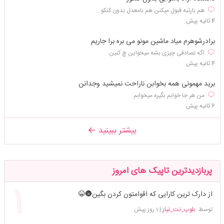
هم بارتبه قبول میکنن هم بامعدل بدون کنکو...
4 ثانیه پیش
برادرشوهرم میاد ماشین مونو می بره برا جاریم
اگه تصادفی چیزی بشه میخواین چ کنین
4 ثانیه پیش
برید مهمونی همه بخوابن ناراحت نمیشید وجدانن
من هر جا خوابم بگیره میخوابم
6 ثانیه پیش
بیشتر ببینید
پربازدیدترین تاپیک های امروز
از دارک ترین کارایی که اقوامتون کردن بگین🌚😂
توسط
بلوپ_نت_نیاز
|
1 روز پیش