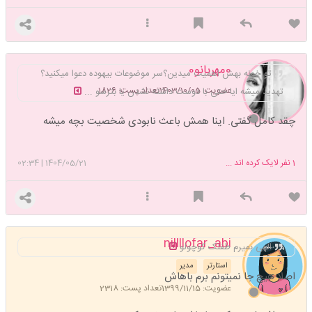
#میناب 🎒🫀✨ماکان، امیرعلی، آریا ، میکائیل ، علی اصغر، پرستش، ستایش،
زهرا ، مهدیه ، مهدیس و... کوچولوهای بزرگ میناب ؛ انگیزه های کوچک بزرگ
برای
برخاستن و انتقام گرفتن 🚩🩸
0مهربانو0
تو خونه بهش اهمیت میدین؟سر موضوعات بیهوده دعوا میکنید؟
عضویت: 1403/10/05
تعداد پست: 1826
تهدید میشه ایا حتی با دوست داشته نشدن یا بترسو ...
چقد کامل گفتی. اینا همش باعث نابودی شخصیت بچه میشه
1
نفر لایک کرده اند ...
1404/05/21
|
02:34
nillllofar_abi
الهی بمیرم طفلک کوچولو
استارتر
مدیر
اصلا هیچ جا نمیتونم برم باهاش
عضویت: 1399/11/15
تعداد پست: 2318