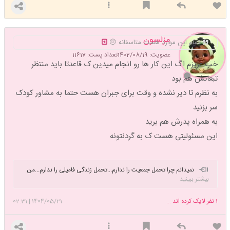
مزلسون
تمام این موارد هست متاسفانه 😔
عضویت: 1402/08/19
تعداد پست: 11617
خب عزیزم اگ این کار ها رو انجام میدین ک قاعدتا باید منتظر
تبعاتش هم بود
به نظرم تا دیر نشده و وقت برای جبران هست حتما به مشاور کودک
سر بزنید
به همراه پدرش هم برید
این مسئولیتی هست ک به گردنتونه
نمیدانم چرا تحمل جمعیت را ندارم...تحمل زندگی فامیلی را ندارم...من
بیشتر ببینید
آنقدر به تنهایی خود عادت کرده ام که در هر حالت دیگری خودم را بلافاصله
تحت فشار و مظلوم حس میکنم..تا دور هستم دلم میخواهد نزدیک باشم و
1
نفر لایک کرده اند ...
1404/05/21
|
02:31
نزدیک که میشوم میبینم که اصلا استعدادش را ندارم...!