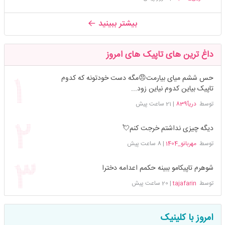
بیشتر ببینید
داغ ترین های تاپیک های امروز
حس ششم میای بیارمت😠مگه دست خودتونه که کدوم
تاپیک بیاین کدوم نیاین زود...
توسط
دریآ839
|
21 ساعت پیش
دیگه چیزی نداشتم خرجت کنم💘
توسط
مهربانو_1404
|
8 ساعت پیش
شوهرم تاپیکامو ببینه حکمم اعدامه دخترا
توسط
tajafarin
|
20 ساعت پیش
امروز با کلینیک